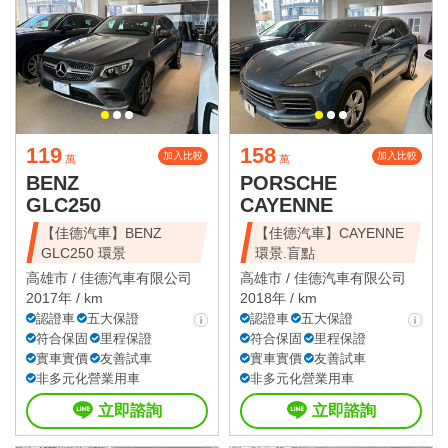
119
158
加入比較
加入比較
萬
萬
BENZ
PORSCHE
GLC250
CAYENNE
【佳德汽車】BENZ
【佳德汽車】CAYENNE
GLC250 環景
環景.盲點
高雄市 /
佳德汽車有限公司
高雄市 /
佳德汽車有限公司
2017年 / km
2018年 / km
認證車
五大保證
認證車
五大保證
符合保固
里程保證
符合保固
里程保證
實車實價
友善試車
實車實價
友善試車
非多元化營業用車
非多元化營業用車
立即諮詢
立即諮詢