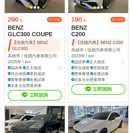
290
190
加入比較
加入比較
萬
萬
BENZ
BENZ
GLC300 COUPE
C200
【佳德汽車】BENZ
【佳德汽車】BENZ C200
GLC300
高雄市 /
佳德汽車有限公司
高雄市 /
佳德汽車有限公司
2023年 / km
2025年 / km
認證車
五大保證
認證車
五大保證
符合保固
里程保證
符合保固
里程保證
實車實價
友善試車
實車實價
友善試車
非多元化營業用車
非多元化營業用車
立即諮詢
立即諮詢