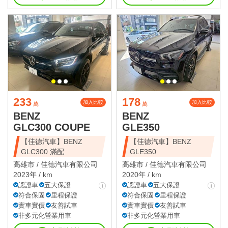
233
178
加入比較
加入比較
萬
萬
BENZ
BENZ
GLC300 COUPE
GLE350
【佳德汽車】BENZ
【佳德汽車】BENZ
GLC300 滿配
GLE350
高雄市 /
佳德汽車有限公司
高雄市 /
佳德汽車有限公司
2023年 / km
2020年 / km
認證車
五大保證
認證車
五大保證
符合保固
里程保證
符合保固
里程保證
實車實價
友善試車
實車實價
友善試車
非多元化營業用車
非多元化營業用車