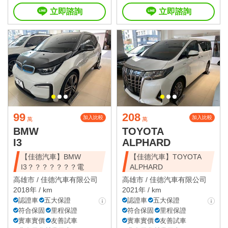
立即諮詢
立即諮詢
99
208
加入比較
加入比較
萬
萬
BMW
TOYOTA
I3
ALPHARD
【佳德汽車】BMW
【佳德汽車】TOYOTA
I3？？？？？？？電
ALPHARD
高雄市 /
佳德汽車有限公司
高雄市 /
佳德汽車有限公司
2018年 / km
2021年 / km
認證車
五大保證
認證車
五大保證
符合保固
里程保證
符合保固
里程保證
實車實價
友善試車
實車實價
友善試車