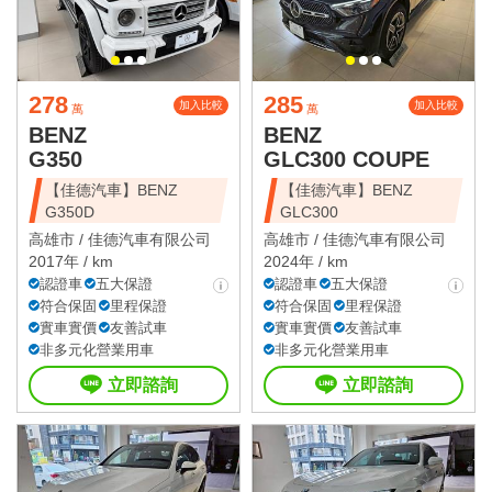
278
285
加入比較
加入比較
萬
萬
BENZ
BENZ
G350
GLC300 COUPE
【佳德汽車】BENZ
【佳德汽車】BENZ
G350D
GLC300
高雄市 /
佳德汽車有限公司
高雄市 /
佳德汽車有限公司
2017年 / km
2024年 / km
認證車
五大保證
認證車
五大保證
符合保固
里程保證
符合保固
里程保證
實車實價
友善試車
實車實價
友善試車
非多元化營業用車
非多元化營業用車
立即諮詢
立即諮詢