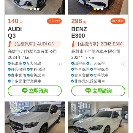
140
298
加入比較
加入比較
萬
萬
AUDI
BENZ
Q3
E300
【佳德汽車】AUDI Q3
【佳德汽車】BENZ E300
高雄市 /
佳德汽車有限公司
高雄市 /
佳德汽車有限公司
2024年 / km
2024年 / km
認證車
五大保證
認證車
五大保證
符合保固
里程保證
符合保固
里程保證
實車實價
友善試車
實車實價
友善試車
非多元化營業用車
非多元化營業用車
立即諮詢
立即諮詢