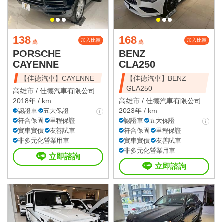
138
168
加入比較
加入比較
萬
萬
PORSCHE
BENZ
CAYENNE
CLA250
【佳德汽車】CAYENNE
【佳德汽車】BENZ
GLA250
高雄市 /
佳德汽車有限公司
2018年 / km
高雄市 /
佳德汽車有限公司
2023年 / km
認證車
五大保證
符合保固
里程保證
認證車
五大保證
實車實價
友善試車
符合保固
里程保證
非多元化營業用車
實車實價
友善試車
非多元化營業用車
立即諮詢
立即諮詢