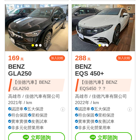
169
288
加入比較
加入比較
萬
萬
BENZ
BENZ
GLA250
EQS 450+
【佳德汽車】BENZ
【佳德汽車】BENZ
GLA250
EQS450 ？？
高雄市 /
佳德汽車有限公司
高雄市 /
佳德汽車有限公司
2021年 / km
2022年 / km
認證車
五大保證
認證車
五大保證
符合保固
里程保證
符合保固
里程保證
實車實價
友善試車
實車實價
友善試車
非多元化營業用車
非多元化營業用車
立即諮詢
立即諮詢