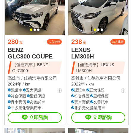
280
238
加入比較
加入比較
萬
萬
BENZ
LEXUS
GLC300 COUPE
LM300H
【佳德汽車】BENZ
【佳德汽車】LEXUS
GLC300
LM300H
高雄市 /
佳德汽車有限公司
高雄市 /
佳德汽車有限公司
2024年 / km
2022年 / km
認證車
五大保證
認證車
五大保證
符合保固
里程保證
符合保固
里程保證
實車實價
友善試車
實車實價
友善試車
非多元化營業用車
非多元化營業用車
立即諮詢
立即諮詢