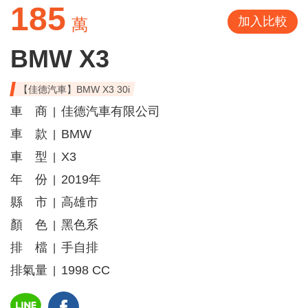
185
加入比較
萬
BMW X3
【佳德汽車】BMW X3 30i
車 商
佳德汽車有限公司
|
車 款
BMW
|
車 型
X3
|
年 份
2019年
|
縣 市
高雄市
|
顏 色
黑色系
|
排 檔
手自排
|
排氣量
1998 CC
|