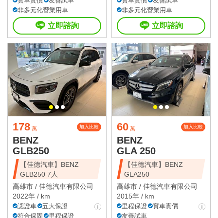
實車實價
友善試車
實車實價
友善試車
非多元化營業用車
非多元化營業用車
立即諮詢
立即諮詢
178
60
加入比較
加入比較
萬
萬
BENZ
BENZ
GLB250
GLA 250
【佳德汽車】BENZ
【佳德汽車】BENZ
GLB250 7人
GLA250
高雄市 /
佳德汽車有限公司
高雄市 /
佳德汽車有限公司
2022年 / km
2015年 / km
認證車
五大保證
里程保證
實車實價
符合保固
里程保證
友善試車