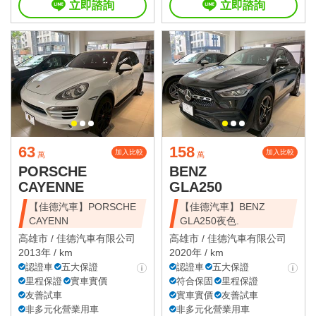
立即諮詢
立即諮詢
63
158
加入比較
加入比較
萬
萬
PORSCHE
BENZ
CAYENNE
GLA250
【佳德汽車】PORSCHE
【佳德汽車】BENZ
CAYENN
GLA250夜色.
高雄市 /
佳德汽車有限公司
高雄市 /
佳德汽車有限公司
2013年 / km
2020年 / km
認證車
五大保證
認證車
五大保證
里程保證
實車實價
符合保固
里程保證
友善試車
實車實價
友善試車
非多元化營業用車
非多元化營業用車