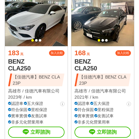
183
168
加入比較
加入比較
萬
萬
BENZ
BENZ
CLA250
CLA250
【佳德汽車】BENZ CLA
【佳德汽車】BENZ CLA
23P
23P
高雄市 /
佳德汽車有限公司
高雄市 /
佳德汽車有限公司
2023年 / km
2021年 / km
認證車
五大保證
認證車
五大保證
符合保固
里程保證
符合保固
里程保證
實車實價
友善試車
實車實價
友善試車
非多元化營業用車
非多元化營業用車
立即諮詢
立即諮詢