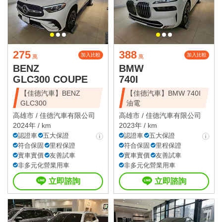
275
388
加入比較
加入比較
萬
萬
BENZ
BMW
GLC300 COUPE
740I
【佳德汽車】BENZ
【佳德汽車】BMW 740I
GLC300
油電
高雄市 /
佳德汽車有限公司
高雄市 /
佳德汽車有限公司
2024年 / km
2023年 / km
認證車
五大保證
認證車
五大保證
符合保固
里程保證
符合保固
里程保證
實車實價
友善試車
實車實價
友善試車
非多元化營業用車
非多元化營業用車
立即諮詢
立即諮詢