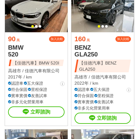
90
160
加入比較
加入比較
萬
萬
BMW
BENZ
520
GLA250
【佳德汽車】BMW 520I
【佳德汽車】BENZ
GLA250
高雄市 /
佳德汽車有限公司
2017年 / km
高雄市 /
佳德汽車有限公司
2022年 / km
認證車
五大保證
符合保固
里程保證
認證車
五大保證
實車實價
友善試車
符合保固
里程保證
非多元化營業用車
實車實價
友善試車
非多元化營業用車
立即諮詢
立即諮詢