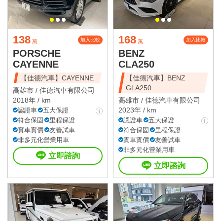
138
168
加入比較
加入比較
萬
萬
PORSCHE
BENZ
CAYENNE
CLA250
【佳德汽車】CAYENNE
【佳德汽車】BENZ
GLA250
高雄市 /
佳德汽車有限公司
2018年 / km
高雄市 /
佳德汽車有限公司
2023年 / km
認證車
五大保證
符合保固
里程保證
認證車
五大保證
實車實價
友善試車
符合保固
里程保證
非多元化營業用車
實車實價
友善試車
非多元化營業用車
立即諮詢
立即諮詢