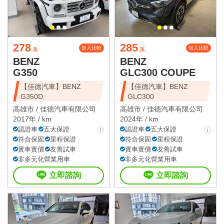
278
285
加入比較
加入比較
萬
萬
BENZ
BENZ
G350
GLC300 COUPE
【佳德汽車】BENZ
【佳德汽車】BENZ
G350D
GLC300
高雄市 /
佳德汽車有限公司
高雄市 /
佳德汽車有限公司
2017年 / km
2024年 / km
認證車
五大保證
認證車
五大保證
符合保固
里程保證
符合保固
里程保證
實車實價
友善試車
實車實價
友善試車
非多元化營業用車
非多元化營業用車
立即諮詢
立即諮詢