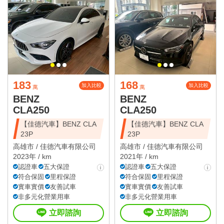
183
168
加入比較
加入比較
萬
萬
BENZ
BENZ
CLA250
CLA250
【佳德汽車】BENZ CLA
【佳德汽車】BENZ CLA
23P
23P
高雄市 /
佳德汽車有限公司
高雄市 /
佳德汽車有限公司
2023年 / km
2021年 / km
認證車
五大保證
認證車
五大保證
符合保固
里程保證
符合保固
里程保證
實車實價
友善試車
實車實價
友善試車
非多元化營業用車
非多元化營業用車
立即諮詢
立即諮詢