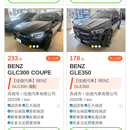
233
178
加入比較
加入比較
萬
萬
BENZ
BENZ
GLC300 COUPE
GLE350
【佳德汽車】BENZ
【佳德汽車】BENZ
GLC300 滿配
GLE350
高雄市 /
佳德汽車有限公司
高雄市 /
佳德汽車有限公司
2023年 / km
2020年 / km
認證車
五大保證
認證車
五大保證
符合保固
里程保證
符合保固
里程保證
實車實價
友善試車
實車實價
友善試車
非多元化營業用車
非多元化營業用車