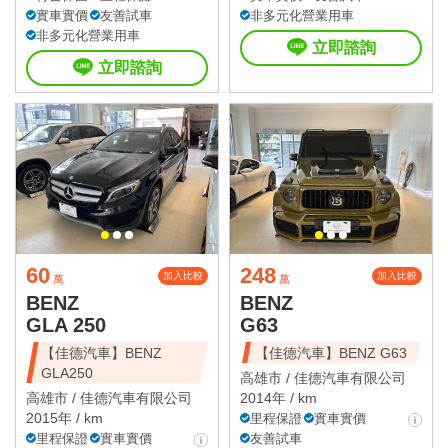
實車實價
友善試車
非多元化營業用車
非多元化營業用車
立即諮詢
立即諮詢
60
248
加入比較
加入比較
萬
萬
BENZ
BENZ
GLA 250
G63
【佳德汽車】BENZ
【佳德汽車】BENZ G63
GLA250
高雄市 /
佳德汽車有限公司
高雄市 /
佳德汽車有限公司
2014年 / km
2015年 / km
里程保證
實車實價
里程保證
實車實價
友善試車