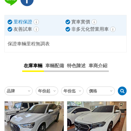
里程保證
實車實價
友善試車
非多元化營業用車
保證車輛里程無調表
在庫車輛
車輛配備
特色陳述
車商介紹