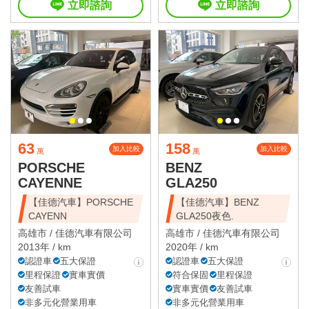
立即諮詢
立即諮詢
63
158
加入比較
加入比較
萬
萬
PORSCHE
BENZ
CAYENNE
GLA250
【佳德汽車】PORSCHE
【佳德汽車】BENZ
CAYENN
GLA250夜色.
高雄市 /
佳德汽車有限公司
高雄市 /
佳德汽車有限公司
2013年 / km
2020年 / km
認證車
五大保證
認證車
五大保證
里程保證
實車實價
符合保固
里程保證
友善試車
實車實價
友善試車
非多元化營業用車
非多元化營業用車