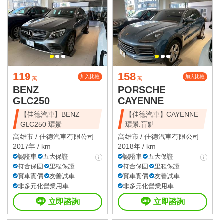
119
158
加入比較
加入比較
萬
萬
BENZ
PORSCHE
GLC250
CAYENNE
【佳德汽車】BENZ
【佳德汽車】CAYENNE
GLC250 環景
環景.盲點
高雄市 /
佳德汽車有限公司
高雄市 /
佳德汽車有限公司
2017年 / km
2018年 / km
認證車
五大保證
認證車
五大保證
符合保固
里程保證
符合保固
里程保證
實車實價
友善試車
實車實價
友善試車
非多元化營業用車
非多元化營業用車
立即諮詢
立即諮詢