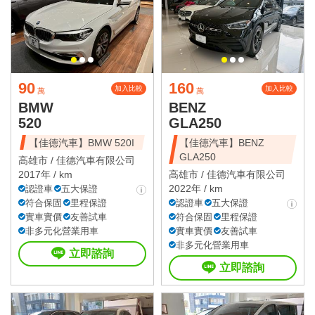
90
160
加入比較
加入比較
萬
萬
BMW
BENZ
520
GLA250
【佳德汽車】BMW 520I
【佳德汽車】BENZ
GLA250
高雄市 /
佳德汽車有限公司
2017年 / km
高雄市 /
佳德汽車有限公司
2022年 / km
認證車
五大保證
符合保固
里程保證
認證車
五大保證
實車實價
友善試車
符合保固
里程保證
非多元化營業用車
實車實價
友善試車
非多元化營業用車
立即諮詢
立即諮詢