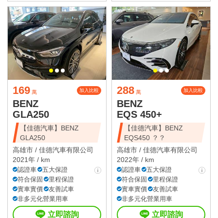
169
288
加入比較
加入比較
萬
萬
BENZ
BENZ
GLA250
EQS 450+
【佳德汽車】BENZ
【佳德汽車】BENZ
GLA250
EQS450 ？？
高雄市 /
佳德汽車有限公司
高雄市 /
佳德汽車有限公司
2021年 / km
2022年 / km
認證車
五大保證
認證車
五大保證
符合保固
里程保證
符合保固
里程保證
實車實價
友善試車
實車實價
友善試車
非多元化營業用車
非多元化營業用車
立即諮詢
立即諮詢