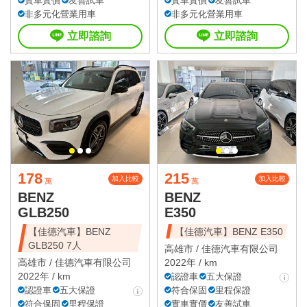
實車實價
友善試車
實車實價
友善試車
非多元化營業用車
非多元化營業用車
立即諮詢
立即諮詢
178
215
加入比較
加入比較
萬
萬
BENZ
BENZ
GLB250
E350
【佳德汽車】BENZ
【佳德汽車】BENZ E350
GLB250 7人
高雄市 /
佳德汽車有限公司
高雄市 /
佳德汽車有限公司
2022年 / km
2022年 / km
認證車
五大保證
認證車
五大保證
符合保固
里程保證
符合保固
里程保證
實車實價
友善試車