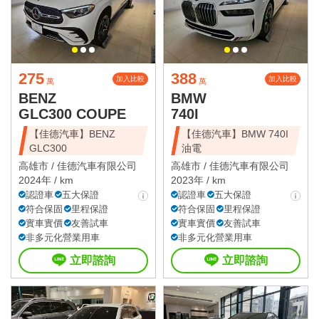
275
388
加入比較
加入比較
萬
萬
BENZ
BMW
GLC300 COUPE
740I
【佳德汽車】BENZ
【佳德汽車】BMW 740I
GLC300
油電
高雄市 /
佳德汽車有限公司
高雄市 /
佳德汽車有限公司
2024年 / km
2023年 / km
認證車
五大保證
認證車
五大保證
符合保固
里程保證
符合保固
里程保證
實車實價
友善試車
實車實價
友善試車
非多元化營業用車
非多元化營業用車
立即諮詢
立即諮詢