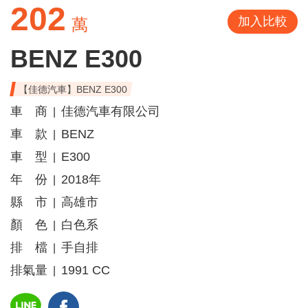
202
加入比較
萬
BENZ E300
【佳德汽車】BENZ E300
車 商
佳德汽車有限公司
|
車 款
BENZ
|
車 型
E300
|
年 份
2018年
|
縣 市
高雄市
|
顏 色
白色系
|
排 檔
手自排
|
排氣量
1991 CC
|