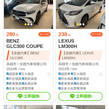
280
238
加入比較
加入比較
萬
萬
BENZ
LEXUS
GLC300 COUPE
LM300H
【佳德汽車】BENZ
【佳德汽車】LEXUS
GLC300
LM300H
高雄市 /
佳德汽車有限公司
高雄市 /
佳德汽車有限公司
2024年 / km
2022年 / km
認證車
五大保證
認證車
五大保證
符合保固
里程保證
符合保固
里程保證
實車實價
友善試車
實車實價
友善試車
非多元化營業用車
非多元化營業用車
立即諮詢
立即諮詢