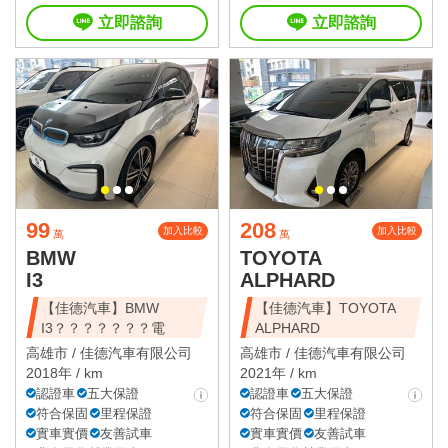
立即諮詢
立即諮詢
99
208
加入比較
加入比較
萬
萬
BMW
TOYOTA
I3
ALPHARD
【佳德汽車】BMW
【佳德汽車】TOYOTA
I3？？？？？？？電
ALPHARD
高雄市 /
佳德汽車有限公司
高雄市 /
佳德汽車有限公司
2018年 / km
2021年 / km
認證車
五大保證
認證車
五大保證
符合保固
里程保證
符合保固
里程保證
實車實價
友善試車
實車實價
友善試車