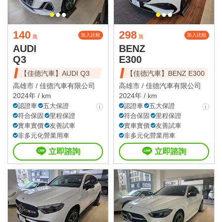
140
298
加入比較
加入比較
萬
萬
AUDI
BENZ
Q3
E300
【佳德汽車】AUDI Q3
【佳德汽車】BENZ E300
高雄市 /
佳德汽車有限公司
高雄市 /
佳德汽車有限公司
2024年 / km
2024年 / km
認證車
五大保證
認證車
五大保證
符合保固
里程保證
符合保固
里程保證
實車實價
友善試車
實車實價
友善試車
非多元化營業用車
非多元化營業用車
立即諮詢
立即諮詢