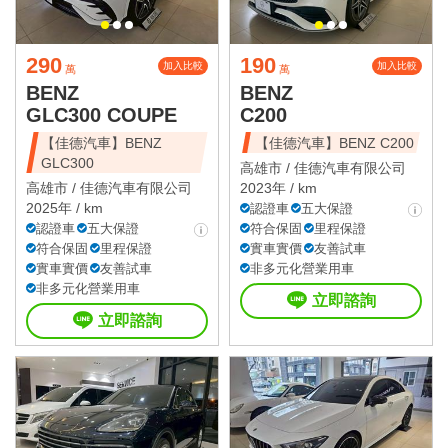
290
190
加入比較
加入比較
萬
萬
BENZ
BENZ
GLC300 COUPE
C200
【佳德汽車】BENZ
【佳德汽車】BENZ C200
GLC300
高雄市 /
佳德汽車有限公司
高雄市 /
佳德汽車有限公司
2023年 / km
2025年 / km
認證車
五大保證
認證車
五大保證
符合保固
里程保證
符合保固
里程保證
實車實價
友善試車
實車實價
友善試車
非多元化營業用車
非多元化營業用車
立即諮詢
立即諮詢