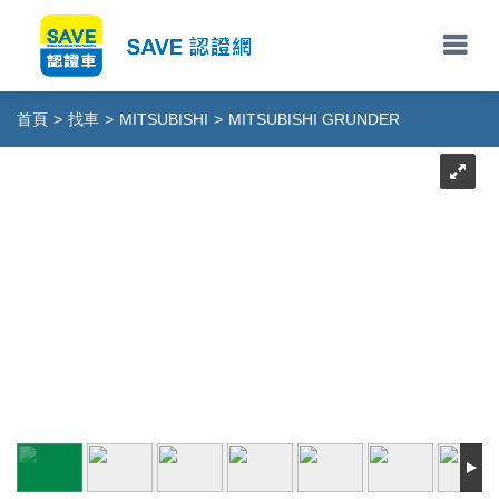
首頁
>
找車
>
MITSUBISHI
>
MITSUBISHI GRUNDER