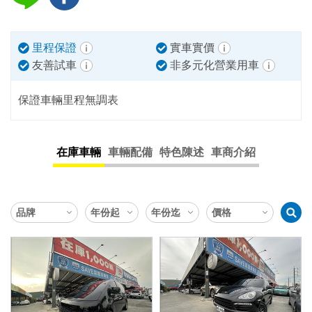
里程保證
實車實價
友善試車
非多元化營業用車
保證車輛里程無調表
在庫車輛
車輛配備
特色陳述
車商介紹