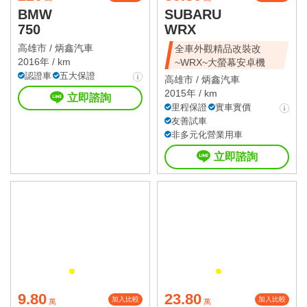
BMW
SUBARU
750
WRX
高雄市 /
炳鑫汽車
全車外觀精品改裝改
2016年 / km
~WRX~大螢幕安卓機
認證車
五大保證
高雄市 /
炳鑫汽車
2015年 / km
立即諮詢
里程保證
實車實價
友善試車
非多元化營業用車
立即諮詢
9.80
23.80
加入比較
加入比較
萬
萬