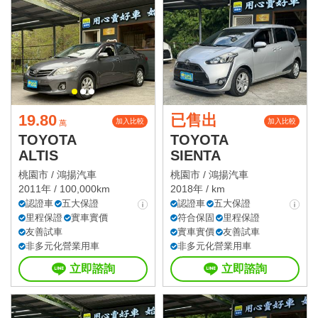
19.80
已售出
加入比較
加入比較
萬
TOYOTA
TOYOTA
ALTIS
SIENTA
桃園市 /
鴻揚汽車
桃園市 /
鴻揚汽車
2011年 / 100,000km
2018年 / km
認證車
五大保證
認證車
五大保證
里程保證
實車實價
符合保固
里程保證
友善試車
實車實價
友善試車
非多元化營業用車
非多元化營業用車
立即諮詢
立即諮詢