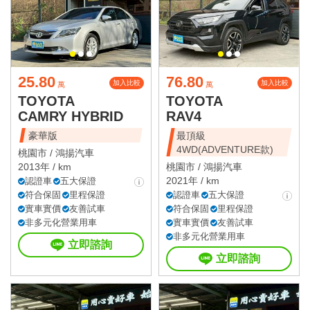
25.80
76.80
加入比較
加入比較
萬
萬
TOYOTA
TOYOTA
CAMRY HYBRID
RAV4
豪華版
最頂級
4WD(ADVENTURE款)
桃園市 /
鴻揚汽車
2013年 / km
桃園市 /
鴻揚汽車
2021年 / km
認證車
五大保證
符合保固
里程保證
認證車
五大保證
實車實價
友善試車
符合保固
里程保證
非多元化營業用車
實車實價
友善試車
非多元化營業用車
立即諮詢
立即諮詢