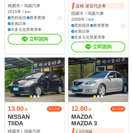
桃園市 /
鴻揚汽車
皮椅 便宜代步車
2015年 / km
桃園市 /
鴻揚汽車
里程保證
實車實價
2009年 / km
友善試車
里程保證
實車實價
非多元化營業用車
友善試車
非多元化營業用車
立即諮詢
立即諮詢
13.80
12.80
加入比較
加入比較
萬
萬
NISSAN
MAZDA
TIIDA
MAZDA 3
桃園市 /
鴻揚汽車
2.0S頂級