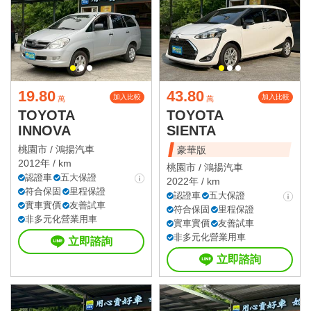
19.80
43.80
加入比較
加入比較
萬
萬
TOYOTA
TOYOTA
INNOVA
SIENTA
桃園市 /
鴻揚汽車
豪華版
2012年 / km
桃園市 /
鴻揚汽車
認證車
五大保證
2022年 / km
符合保固
里程保證
認證車
五大保證
實車實價
友善試車
符合保固
里程保證
非多元化營業用車
實車實價
友善試車
非多元化營業用車
立即諮詢
立即諮詢