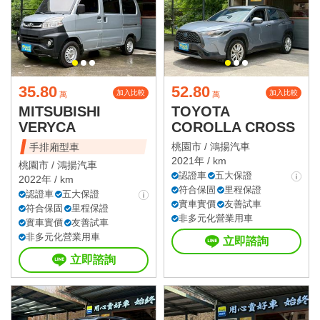
35.80
52.80
加入比較
加入比較
萬
萬
MITSUBISHI
TOYOTA
VERYCA
COROLLA CROSS
桃園市 /
鴻揚汽車
手排廂型車
2021年 / km
桃園市 /
鴻揚汽車
認證車
五大保證
2022年 / km
符合保固
里程保證
認證車
五大保證
實車實價
友善試車
符合保固
里程保證
非多元化營業用車
實車實價
友善試車
非多元化營業用車
立即諮詢
立即諮詢