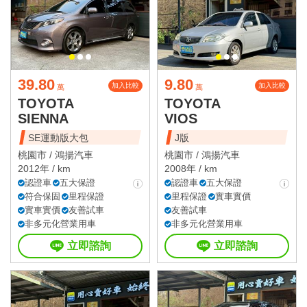
39.80
9.80
加入比較
加入比較
萬
萬
TOYOTA
TOYOTA
SIENNA
VIOS
SE運動版大包
J版
桃園市 /
鴻揚汽車
桃園市 /
鴻揚汽車
2012年 / km
2008年 / km
認證車
五大保證
認證車
五大保證
符合保固
里程保證
里程保證
實車實價
實車實價
友善試車
友善試車
非多元化營業用車
非多元化營業用車
立即諮詢
立即諮詢