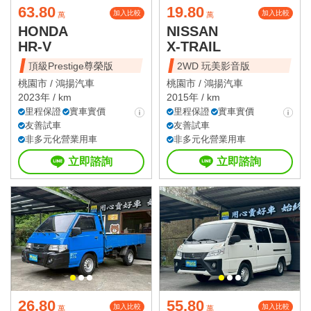
63.80
19.80
加入比較
加入比較
萬
萬
HONDA
NISSAN
HR-V
X-TRAIL
頂級Prestige尊榮版
2WD 玩美影音版
桃園市 /
鴻揚汽車
桃園市 /
鴻揚汽車
2023年 / km
2015年 / km
里程保證
實車實價
里程保證
實車實價
友善試車
友善試車
非多元化營業用車
非多元化營業用車
立即諮詢
立即諮詢
26.80
55.80
加入比較
加入比較
萬
萬