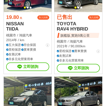
19.80
已售出
加入比較
加入比較
萬
NISSAN
TOYOTA
TIIDA
RAV4 HYBRID
桃園市 /
鴻揚汽車
旗艦版,實跑9萬公里
2014年 / km
桃園市 /
鴻揚汽車
五大保證
符合保固
2021年 / 90,000km
里程保證
實車實價
里程保證
實車實價
友善試車
友善試車
非多元化營業用車
非多元化營業用車
立即諮詢
立即諮詢