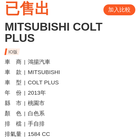
已售出
加入比較
MITSUBISHI COLT
PLUS
IO版
車 商
鴻揚汽車
|
車 款
MITSUBISHI
|
車 型
COLT PLUS
|
年 份
2013年
|
縣 市
桃園市
|
顏 色
白色系
|
排 檔
手自排
|
排氣量
1584 CC
|