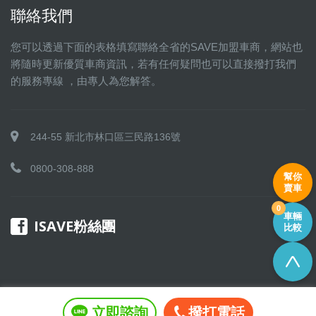
聯絡我們
您可以透過下面的表格填寫聯絡全省的SAVE加盟車商，網站也
將隨時更新優質車商資訊，若有任何疑問也可以直接撥打我們
的服務專線 ，由專人為您解答。
244-55 新北市林口區三民路136號
0800-308-888
幫你
賣車
0
車輛
ISAVE粉絲團
比較
立即諮詢
撥打電話