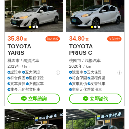
35.80
34.80
加入比較
加入比較
萬
萬
TOYOTA
TOYOTA
YARIS
PRIUS C
桃園市 /
鴻揚汽車
桃園市 /
鴻揚汽車
2019年 / km
2020年 / km
認證車
五大保證
認證車
五大保證
符合保固
里程保證
符合保固
里程保證
實車實價
友善試車
實車實價
友善試車
非多元化營業用車
非多元化營業用車
立即諮詢
立即諮詢