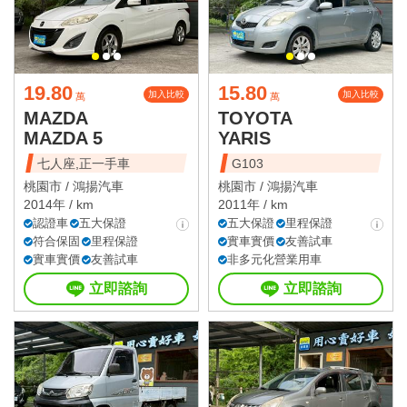
19.80
15.80
加入比較
加入比較
萬
萬
MAZDA
TOYOTA
MAZDA 5
YARIS
七人座,正一手車
G103
桃園市 /
鴻揚汽車
桃園市 /
鴻揚汽車
2014年 / km
2011年 / km
認證車
五大保證
五大保證
里程保證
符合保固
里程保證
實車實價
友善試車
實車實價
友善試車
非多元化營業用車
立即諮詢
立即諮詢