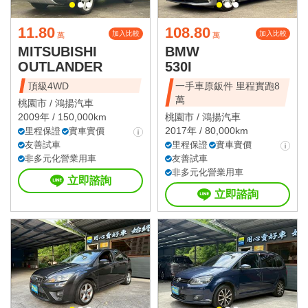
11.80
108.80
加入比較
加入比較
萬
萬
MITSUBISHI
BMW
OUTLANDER
530I
頂級4WD
一手車原鈑件 里程實跑8
萬
桃園市 /
鴻揚汽車
2009年 / 150,000km
桃園市 /
鴻揚汽車
2017年 / 80,000km
里程保證
實車實價
友善試車
里程保證
實車實價
非多元化營業用車
友善試車
非多元化營業用車
立即諮詢
立即諮詢