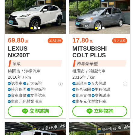
69.80
17.80
加入比較
加入比較
萬
萬
LEXUS
MITSUBISHI
NX200T
COLT PLUS
頂級
跨界豪華型
桃園市 /
鴻揚汽車
桃園市 /
鴻揚汽車
2016年 / km
2016年 / km
認證車
五大保證
認證車
五大保證
符合保固
里程保證
符合保固
里程保證
實車實價
友善試車
實車實價
友善試車
非多元化營業用車
非多元化營業用車
立即諮詢
立即諮詢