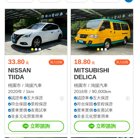
33.80
18.80
加入比較
加入比較
萬
萬
NISSAN
MITSUBISHI
TIIDA
DELICA
桃園市 /
鴻揚汽車
桃園市 /
鴻揚汽車
2020年 / 1km
2016年 / 90,000km
認證車
五大保證
認證車
五大保證
符合保固
里程保證
符合保固
里程保證
實車實價
友善試車
實車實價
友善試車
非多元化營業用車
非多元化營業用車
立即諮詢
立即諮詢