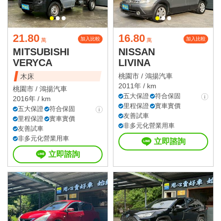
21.80
16.80
加入比較
加入比較
萬
萬
MITSUBISHI
NISSAN
VERYCA
LIVINA
桃園市 /
鴻揚汽車
木床
2011年 / km
桃園市 /
鴻揚汽車
五大保證
符合保固
2016年 / km
里程保證
實車實價
五大保證
符合保固
友善試車
里程保證
實車實價
非多元化營業用車
友善試車
非多元化營業用車
立即諮詢
立即諮詢