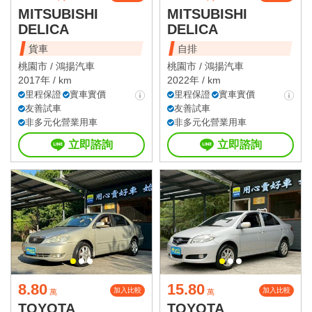
MITSUBISHI
MITSUBISHI
DELICA
DELICA
貨車
自排
桃園市 /
鴻揚汽車
桃園市 /
鴻揚汽車
2017年 / km
2022年 / km
里程保證
實車實價
里程保證
實車實價
友善試車
友善試車
非多元化營業用車
非多元化營業用車
立即諮詢
立即諮詢
8.80
15.80
加入比較
加入比較
萬
萬
TOYOTA
TOYOTA