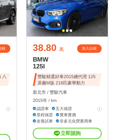
38.80
比較
加入比較
萬
BMW
125I
八
豐駿精選好車2015總代理 125
原廠M版 218匹豪華動力
新北市 /
豐駿汽車
2015年 / km
認證車
五大保證
里程保證
實車實價
友善試車
非多元化營業用車
立即諮詢