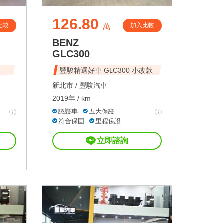
126.80
比較
加入比較
萬
BENZ
GLC300
豐駿精選好車 GLC300 小改款
新北市 /
豐駿汽車
2019年 / km
認證車
五大保證
符合保固
里程保證
立即諮詢