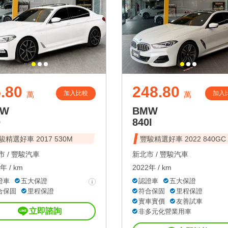
.80
248.80
加入比較
加入
萬
萬
MW
BMW
0
840I
駿精選好車 2017 530M
豐駿精選好車 2022 840GC
 /
豐駿汽車
新北市 /
豐駿汽車
年 / km
2022年 / km
證車
五大保證
認證車
五大保證
合保固
里程保證
符合保固
里程保證
實車實價
友善試車
立即諮詢
非多元化營業用車