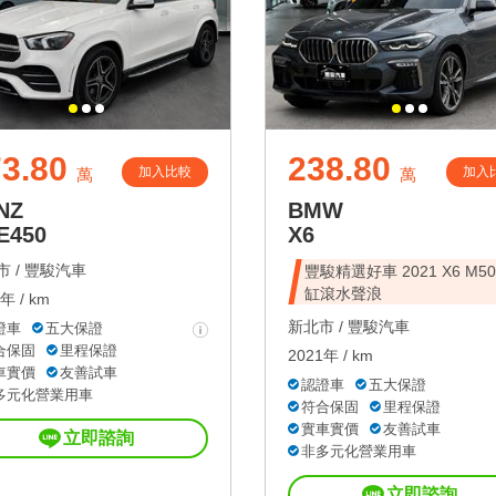
3.80
238.80
加入比較
加入
萬
萬
NZ
BMW
E450
X6
 /
豐駿汽車
豐駿精選好車 2021 X6 M50i 
缸滾水聲浪
年 / km
新北市 /
豐駿汽車
證車
五大保證
合保固
里程保證
2021年 / km
車實價
友善試車
認證車
五大保證
多元化營業用車
符合保固
里程保證
實車實價
友善試車
立即諮詢
非多元化營業用車
立即諮詢