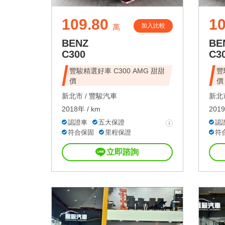
109.80
10
加入比較
萬
BENZ
BE
C300
C3
豐駿精選好車 C300 AMG 甜甜
豐
價
價
新北市 /
豐駿汽車
新北市
2018年 / km
2019
認證車
五大保證
認
符合保固
里程保證
符
立即諮詢