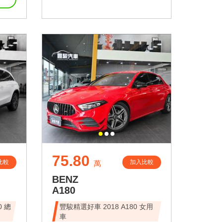
75.80
比較
加入比較
萬
BENZ
A180
0 總
豐駿精選好車 2018 A180 女用
車