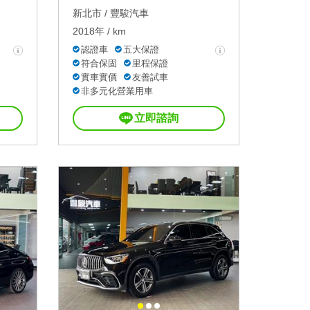
新北市 /
豐駿汽車
2018年 / km
認證車
五大保證
符合保固
里程保證
實車實價
友善試車
非多元化營業用車
立即諮詢