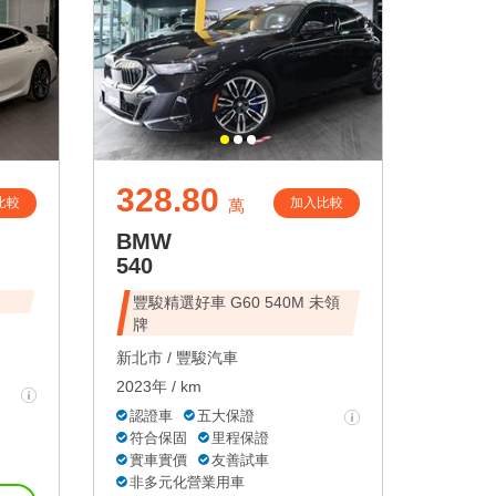
328.80
比較
加入比較
萬
BMW
540
豐駿精選好車 G60 540M 未領
牌
新北市 /
豐駿汽車
2023年 / km
認證車
五大保證
符合保固
里程保證
實車實價
友善試車
非多元化營業用車