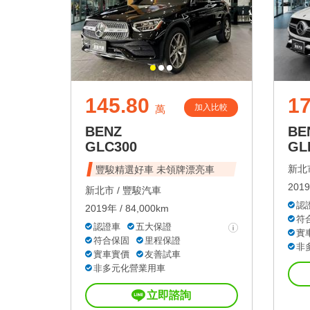
145.80
17
加入比較
萬
BENZ
BE
GLC300
GL
新北市
豐駿精選好車 未領牌漂亮車
2019
新北市 /
豐駿汽車
認
2019年 / 84,000km
符
認證車
五大保證
實
符合保固
里程保證
非
實車實價
友善試車
非多元化營業用車
立即諮詢