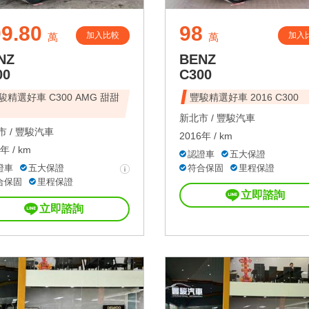
9.80
98
加入比較
加入
萬
萬
NZ
BENZ
00
C300
駿精選好車 C300 AMG 甜甜
豐駿精選好車 2016 C300
新北市 /
豐駿汽車
 /
豐駿汽車
2016年 / km
年 / km
認證車
五大保證
證車
五大保證
符合保固
里程保證
合保固
里程保證
立即諮詢
立即諮詢