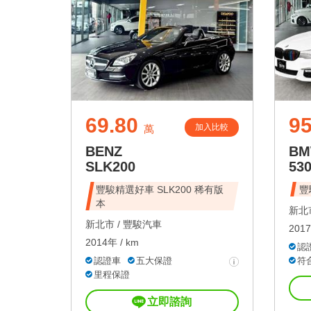
69.80
95
加入比較
萬
BENZ
B
SLK200
53
豐駿精選好車 SLK200 稀有版
豐
本
新北市
新北市 /
豐駿汽車
2017
2014年 / km
認
認證車
五大保證
符
里程保證
立即諮詢