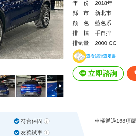
年 份
2018年
|
縣 市
新北市
|
顏 色
藍色系
|
排 檔
手自排
|
排氣量
2000 CC
|
查看認證查定書
立即諮詢
車輛通過168項
符合保固
友善試車