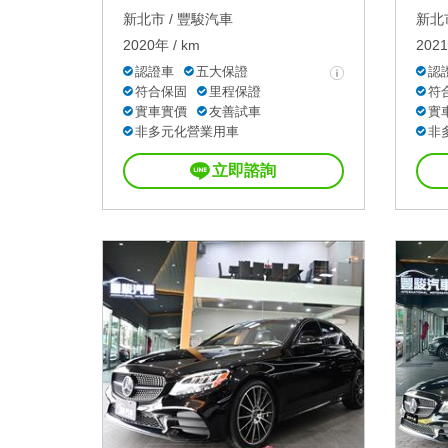
新北市 /
豐駿汽車
新北市
2020年 / km
2021
認證車
五大保證
認
符合保固
里程保證
符
實車實價
友善試車
實
非多元化營業用車
非
立即諮詢