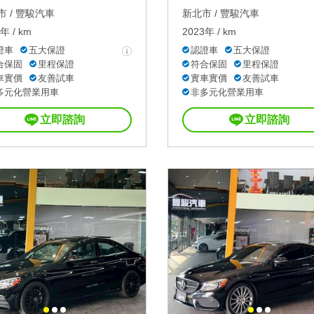
 /
豐駿汽車
新北市 /
豐駿汽車
年 / km
2023年 / km
證車
五大保證
認證車
五大保證
合保固
里程保證
符合保固
里程保證
車實價
友善試車
實車實價
友善試車
多元化營業用車
非多元化營業用車
立即諮詢
立即諮詢