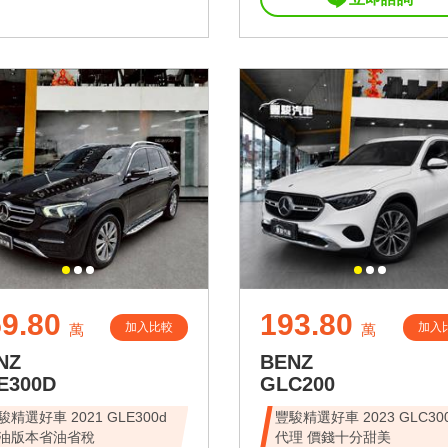
9.80
193.80
加入比較
加入
萬
萬
NZ
BENZ
E300D
GLC200
駿精選好車 2021 GLE300d
豐駿精選好車 2023 GLC30
油版本省油省稅
代理 價錢十分甜美