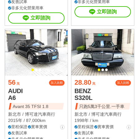
友善試車
非多元化營業用車
非多元化營業用車
立即諮詢
立即諮詢
56
28.80
加入比較
加入比較
萬
萬
AUDI
BENZ
A6
S320L
Avant 35 TFSI 1.8
只跑5萬3千公里.一手車
新北市 /
博可達汽車商行
新北市 /
博可達汽車商行
2015年 / 87,000km
1998年 / km
里程保證
實車實價
里程保證
實車實價
友善試車
友善試車