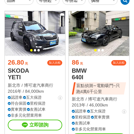
26.80
86
加入比較
加入比較
萬
萬
SKODA
BMW
YETI
640I
新北市 /
博可達汽車商行
盲點偵測∼電動吸門~只
2016年 / 84,000km
跑4萬6千公里
認證車
五大保證
新北市 /
博可達汽車商行
符合保固
里程保證
2013年 / 46,000km
實車實價
友善試車
認證車
五大保證
非多元化營業用車
里程保證
實車實價
友善試車
立即諮詢
非多元化營業用車