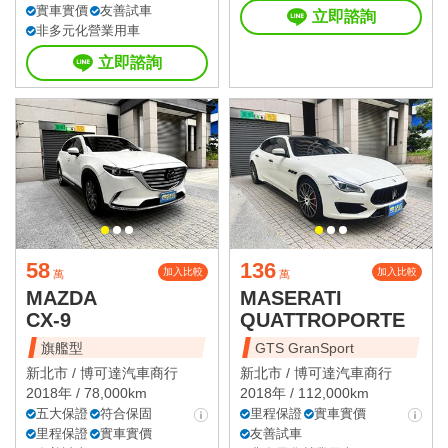
實車實價
友善試車
立即諮詢
非多元化營業用車
立即諮詢
58
136
加入比較
加入比較
萬
萬
MAZDA
MASERATI
CX-9
QUATTROPORTE
旗艦型
GTS GranSport
新北市 /
博可達汽車商行
新北市 /
博可達汽車商行
2018年 / 78,000km
2018年 / 112,000km
五大保證
符合保固
里程保證
實車實價
里程保證
實車實價
友善試車