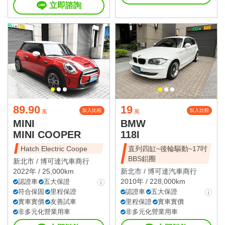
立即諮詢
89.90
19
加入比較
加入比較
萬
萬
MINI
BMW
MINI COOPER
118I
Hatch Electric Coope
直列四缸~後輪驅動~17吋
BBS鋁圈
新北市 /
博可達汽車商行
2022年 / 25,000km
新北市 /
博可達汽車商行
2010年 / 228,000km
認證車
五大保證
符合保固
里程保證
認證車
五大保證
實車實價
友善試車
里程保證
實車實價
非多元化營業用車
非多元化營業用車