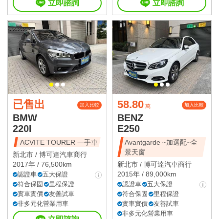
立即諮詢
立即諮詢
已售出
58.80
加入比較
加入比較
萬
BMW
BENZ
220I
E250
ACVITE TOURER 一手車
Avantgarde ~加選配~全
景天窗
新北市 /
博可達汽車商行
2017年 / 76,500km
新北市 /
博可達汽車商行
2015年 / 89,000km
認證車
五大保證
符合保固
里程保證
認證車
五大保證
實車實價
友善試車
符合保固
里程保證
非多元化營業用車
實車實價
友善試車
非多元化營業用車