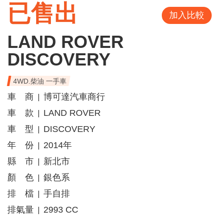
已售出
加入比較
LAND ROVER
DISCOVERY
4WD.柴油 一手車
車 商
博可達汽車商行
|
車 款
LAND ROVER
|
車 型
DISCOVERY
|
年 份
2014年
|
縣 市
新北市
|
顏 色
銀色系
|
排 檔
手自排
|
排氣量
2993 CC
|