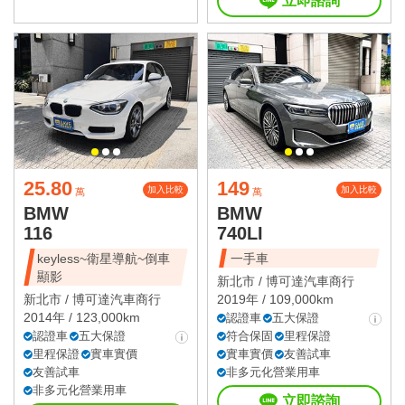
立即諮詢
25.80
149
加入比較
加入比較
萬
萬
BMW
BMW
116
740LI
keyless~衛星導航~倒車
一手車
顯影
新北市 /
博可達汽車商行
新北市 /
博可達汽車商行
2019年 / 109,000km
2014年 / 123,000km
認證車
五大保證
認證車
五大保證
符合保固
里程保證
里程保證
實車實價
實車實價
友善試車
友善試車
非多元化營業用車
非多元化營業用車
立即諮詢