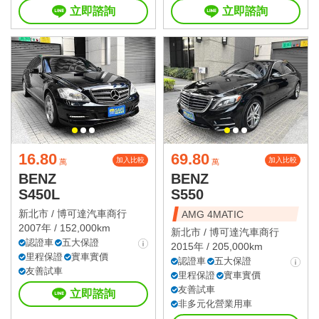
立即諮詢
立即諮詢
16.80
69.80
加入比較
加入比較
萬
萬
BENZ
BENZ
S450L
S550
新北市 /
博可達汽車商行
AMG 4MATIC
2007年 / 152,000km
新北市 /
博可達汽車商行
認證車
五大保證
2015年 / 205,000km
里程保證
實車實價
認證車
五大保證
友善試車
里程保證
實車實價
友善試車
立即諮詢
非多元化營業用車