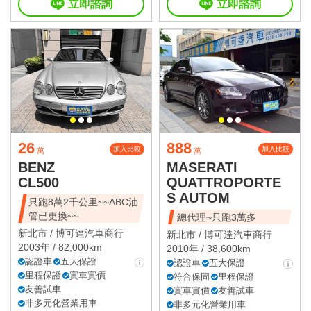
立即諮詢
立即諮詢
26
888
加入比較
加入比較
萬
萬
BENZ
MASERATI
CL500
QUATTROPORTE
S AUTOM
只跑8萬2千公里~~ABC油
管已更換~~
總代理~只跑3萬多
新北市 /
博可達汽車商行
新北市 /
博可達汽車商行
2003年 / 82,000km
2010年 / 38,600km
認證車
五大保證
認證車
五大保證
里程保證
實車實價
符合保固
里程保證
友善試車
實車實價
友善試車
非多元化營業用車
非多元化營業用車