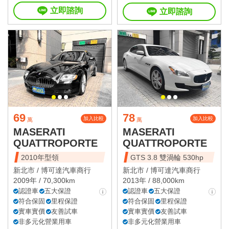
立即諮詢
立即諮詢
69
78
加入比較
加入比較
萬
萬
MASERATI
MASERATI
QUATTROPORTE
QUATTROPORTE
2010年型領
GTS 3.8 雙渦輪 530hp
新北市 /
博可達汽車商行
新北市 /
博可達汽車商行
2009年 / 70,300km
2013年 / 88,000km
認證車
五大保證
認證車
五大保證
符合保固
里程保證
符合保固
里程保證
實車實價
友善試車
實車實價
友善試車
非多元化營業用車
非多元化營業用車