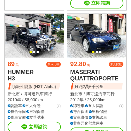
立即諮詢
89
92.80
加入比較
加入比較
萬
萬
HUMMER
MASERATI
H3
QUATTROPORTE
頂級性能版 (H3T Alpha)
只跑2萬6千公里
新北市 /
博可達汽車商行
新北市 /
博可達汽車商行
2010年 / 58,000km
2012年 / 26,000km
認證車
五大保證
認證車
五大保證
符合保固
里程保證
符合保固
里程保證
實車實價
友善試車
實車實價
友善試車
非多元化營業用車
立即諮詢