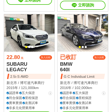
立即諮詢
立即諮詢
22.80
已收訂
加入比較
加入比較
萬
SUBARU
BMW
LEGACY
640I
2.5i-S AWD
G C Individual Limit
新北市 /
博可達汽車商行
新北市 /
博可達汽車商行
2015年 / 121,000km
2016年 / 102,000km
認證車
五大保證
認證車
五大保證
符合保固
里程保證
符合保固
里程保證
實車實價
友善試車
實車實價
友善試車
非多元化營業用車
非多元化營業用車