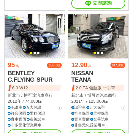
立即諮詢
95
12.90
加入比較
加入比較
萬
萬
BENTLEY
NISSAN
C.FLYING SPUR
TEANA
6.0 W12
2.0 TA 領航版 一手車
新北市 /
博可達汽車商行
新北市 /
博可達汽車商行
2012年 / 74,000km
2011年 / 123,000km
認證車
五大保證
認證車
五大保證
符合保固
里程保證
符合保固
里程保證
實車實價
友善試車
實車實價
友善試車
非多元化營業用車
非多元化營業用車