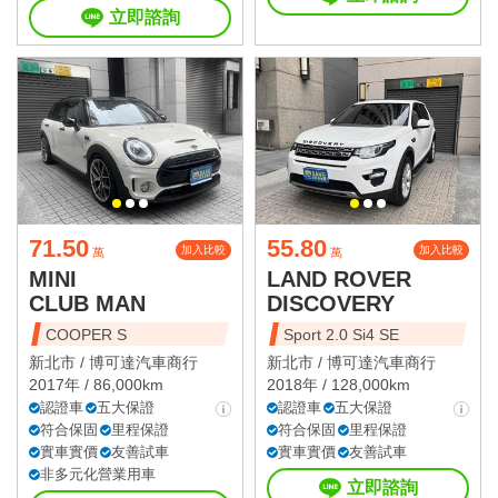
立即諮詢
71.50
55.80
加入比較
加入比較
萬
萬
MINI
LAND ROVER
CLUB MAN
DISCOVERY
COOPER S
Sport 2.0 Si4 SE
新北市 /
博可達汽車商行
新北市 /
博可達汽車商行
2017年 / 86,000km
2018年 / 128,000km
認證車
五大保證
認證車
五大保證
符合保固
里程保證
符合保固
里程保證
實車實價
友善試車
實車實價
友善試車
非多元化營業用車
立即諮詢