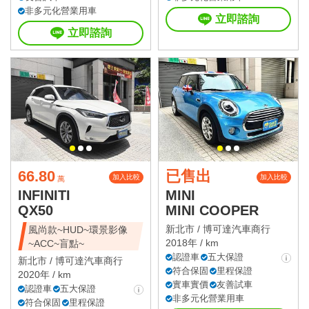
非多元化營業用車
立即諮詢
立即諮詢
66.80
已售出
加入比較
加入比較
萬
INFINITI
MINI
QX50
MINI COOPER
新北市 /
博可達汽車商行
風尚款~HUD~環景影像
2018年 / km
~ACC~盲點~
認證車
五大保證
新北市 /
博可達汽車商行
符合保固
里程保證
2020年 / km
實車實價
友善試車
認證車
五大保證
非多元化營業用車
符合保固
里程保證