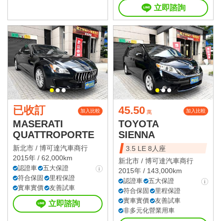
立即諮詢
已收訂
45.50
加入比較
加入比較
萬
MASERATI
TOYOTA
QUATTROPORTE
SIENNA
新北市 /
博可達汽車商行
3.5 LE 8人座
2015年 / 62,000km
新北市 /
博可達汽車商行
認證車
五大保證
2015年 / 143,000km
符合保固
里程保證
認證車
五大保證
實車實價
友善試車
符合保固
里程保證
實車實價
友善試車
立即諮詢
非多元化營業用車