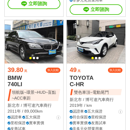
非多元化營業用車
立即諮詢
立即諮詢
39.80
49
加入比較
加入比較
萬
萬
BMW
TOYOTA
740LI
C-HR
領航版~環景~HUD~盲點
雙色車頂~電動尾門
~ACC車距
新北市 /
博可達汽車商行
新北市 /
博可達汽車商行
2019年 / km
2011年 / 89,000km
認證車
五大保證
認證車
五大保證
符合保固
里程保證
里程保證
實車實價
實車實價
友善試車
友善試車
非多元化營業用車