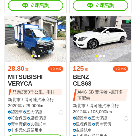
立即諮詢
立即諮詢
28.80
125
加入比較
加入比較
萬
萬
MITSUBISHI
BENZ
VERYCA
CLS63
只跑2萬9千公里. 手排
AMG SB 雙渦輪~德訂多
項配備
新北市 /
博可達汽車商行
2020年 / 29,000km
新北市 /
博可達汽車商行
2012年 / 105,000km
認證車
五大保證
符合保固
里程保證
認證車
五大保證
實車實價
友善試車
里程保證
實車實價
非多元化營業用車
友善試車