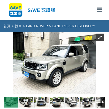
首頁
>
找車
>
LAND ROVER
>
LAND ROVER DISCOVERY