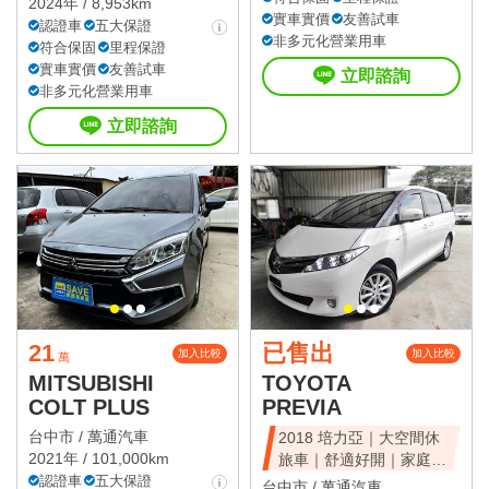
2024年 / 8,953km
實車實價
友善試車
認證車
五大保證
非多元化營業用車
符合保固
里程保證
實車實價
友善試車
立即諮詢
非多元化營業用車
立即諮詢
21
已售出
加入比較
加入比較
萬
MITSUBISHI
TOYOTA
COLT PLUS
PREVIA
台中市 /
萬通汽車
2018 培力亞｜大空間休
2021年 / 101,000km
旅車｜舒適好開｜家庭首
認證車
五大保證
選｜可全額貸
台中市 /
萬通汽車