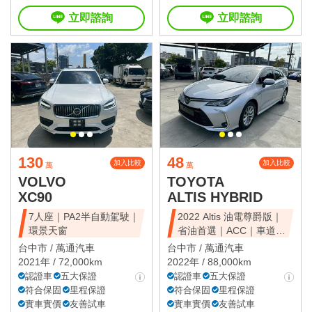
立即諮詢
立即諮詢
130
48
加入比較
加入比較
萬
萬
VOLVO
TOYOTA
XC90
ALTIS HYBRID
7人座｜PA2半自動駕駛｜
2022 Altis 油電尊爵版｜
環景天窗
省油首選｜ACC｜車道維
持
台中市 /
萬通汽車
台中市 /
萬通汽車
2021年 / 72,000km
2022年 / 88,000km
認證車
五大保證
認證車
五大保證
符合保固
里程保證
符合保固
里程保證
實車實價
友善試車
實車實價
友善試車