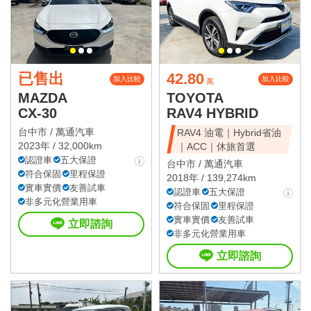
已售出
42.80
加入比較
加入比較
萬
MAZDA
TOYOTA
CX-30
RAV4 HYBRID
台中市 /
萬通汽車
RAV4 油電｜Hybrid省油
2023年 / 32,000km
｜ACC｜休旅首選
認證車
五大保證
台中市 /
萬通汽車
符合保固
里程保證
2018年 / 139,274km
實車實價
友善試車
認證車
五大保證
非多元化營業用車
符合保固
里程保證
實車實價
友善試車
立即諮詢
非多元化營業用車
立即諮詢