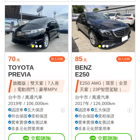
70
85
加入比較
加入比較
萬
萬
TOYOTA
BENZ
PREVIA
E250
旗艦版｜雙天窗｜7人座
E250 AMG｜環景｜全景
｜電動滑門｜豪華MPV
天窗｜23P智慧駕駛｜總
代理
台中市 /
萬通汽車
台中市 /
萬通汽車
2019年 / 106,000km
2017年 / 126,000km
認證車
五大保證
認證車
五大保證
符合保固
里程保證
符合保固
里程保證
實車實價
友善試車
實車實價
友善試車
非多元化營業用車
非多元化營業用車
立即諮詢
立即諮詢