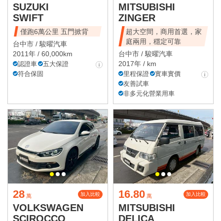
SUZUKI
MITSUBISHI
SWIFT
ZINGER
僅跑6萬公里 五門掀背
超大空間，商用首選，家
庭兩用，穩定可靠
台中市 /
駿曜汽車
2011年 / 60,000km
台中市 /
駿曜汽車
2017年 / km
認證車
五大保證
符合保固
里程保證
實車實價
友善試車
非多元化營業用車
28
16.80
加入比較
加入比較
萬
萬
VOLKSWAGEN
MITSUBISHI
SCIROCCO
DELICA