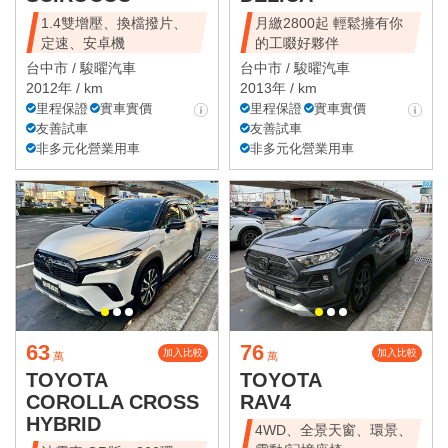
1.4雙增壓、換檔撥片、
月繳2800起 輕鬆擁有你
定速、安卓機
的工啜好夥伴
台中市 /
駿曜汽車
台中市 /
駿曜汽車
2012年 / km
2013年 / km
里程保證
實車實價
里程保證
實車實價
友善試車
友善試車
非多元化營業用車
非多元化營業用車
63
76
加入比較
加入比較
萬
萬
TOYOTA
TOYOTA
COROLLA CROSS
RAV4
HYBRID
4WD、全景天窗、環景、