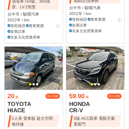
電動/記憶座椅
油電車 GR版、360環
景、LV.2智慧
台中市 /
駿曜汽車
2021年 / km
台中市 /
駿曜汽車
里程保證
實車實價
2022年 / km
友善試車
里程保證
實車實價
非多元化營業用車
友善試車
非多元化營業用車
20
59.90
加入比較
加入比較
萬
萬
TOYOTA
HONDA
HIACE
CR-V
2人座 貨車版 超大空間
S版 ACC跟車 電動天窗
無待修
電尾門