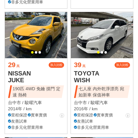
非多元化營業用車
29
39
加入比較
加入比較
萬
萬
NISSAN
TOYOTA
JUKE
WISH
190匹 4WD 免鑰 摸門 定
七人座 內外乾淨漂亮 宛
速 熱椅
如新車 保值神車
台中市 /
駿曜汽車
台中市 /
駿曜汽車
2014年 / km
2016年 / km
里程保證
實車實價
里程保證
實車實價
友善試車
友善試車
非多元化營業用車
非多元化營業用車