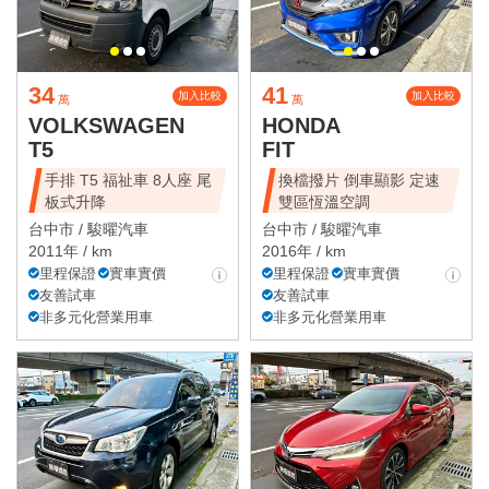
34
41
加入比較
加入比較
萬
萬
VOLKSWAGEN
HONDA
T5
FIT
手排 T5 福祉車 8人座 尾
換檔撥片 倒車顯影 定速
板式升降
雙區恆溫空調
台中市 /
駿曜汽車
台中市 /
駿曜汽車
2011年 / km
2016年 / km
里程保證
實車實價
里程保證
實車實價
友善試車
友善試車
非多元化營業用車
非多元化營業用車