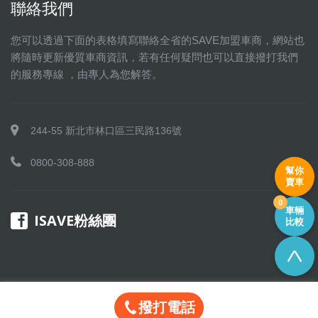
聯絡我們
您可以透過下面的表格填寫聯絡全省的SAVE加盟車商，網站也
將隨時更新優質車商資訊，若有任何疑問也可以直接撥打我們
的服務專線 ，由專人為您解答。
244-55 新北市林口區三民路136號
0800-308-888
幫你
賣車
0
車輛
ISAVE粉絲團
比較
撥打電話
Copyright © 2016 SAVE 聯盟 All rights reserved.