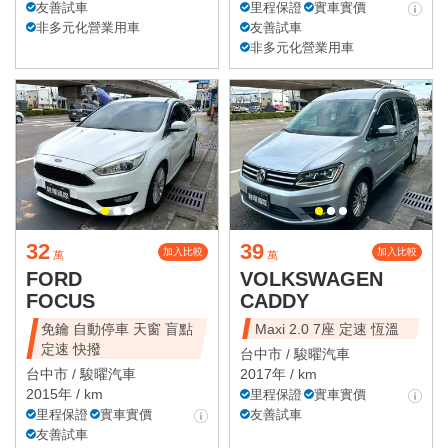
友善試車
里程保證
實車實價
非多元化營業用車
友善試車
非多元化營業用車
32
39
加入比較
加入比較
萬
萬
FORD
VOLKSWAGEN
FOCUS
CADDY
免鑰 自動停車 天窗 盲點
Maxi 2.0 7座 定速 恆溫
定速 快撥
台中市 /
駿曜汽車
台中市 /
駿曜汽車
2017年 / km
2015年 / km
里程保證
實車實價
里程保證
實車實價
友善試車
友善試車