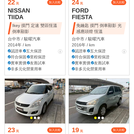
22
24
加入比較
加入比較
萬
萬
NISSAN
FORD
TIIDA
FIESTA
Ikey 摸門 定速 雙區恆溫
免鑰匙 摸門 倒車顯影 光
倒車顯影
感應頭燈 恆溫
台中市 /
駿曜汽車
台中市 /
駿曜汽車
2014年 / km
2016年 / km
認證車
五大保證
認證車
五大保證
符合保固
里程保證
符合保固
里程保證
實車實價
友善試車
實車實價
友善試車
非多元化營業用車
非多元化營業用車
23
19
加入比較
加入比較
萬
萬