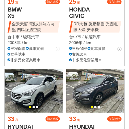
19
25
加入比較
加入比較
萬
萬
BMW
HONDA
X5
CIVIC
全景天窗 電動/加熱方向
RR大包 旋壓鋁圈 光圈魚
盤 四區恆溫空調
眼大燈 安卓機
台中市 /
駿曜汽車
台中市 /
駿曜汽車
2008年 / km
2006年 / km
里程保證
實車實價
里程保證
實車實價
友善試車
友善試車
非多元化營業用車
非多元化營業用車
33
33
加入比較
加入比較
萬
萬
HYUNDAI
HYUNDAI