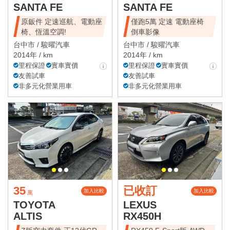
SANTA FE
SANTA FE
原鈑件 定速巡航、電動座
僅跑5萬 定速 電動座椅
椅、恆溫空調!
倒車影像
台中市 /
駿曜汽車
台中市 /
駿曜汽車
2014年 / km
2014年 / km
里程保證
實車實價
里程保證
實車實價
友善試車
友善試車
非多元化營業用車
非多元化營業用車
35
已收訂
加入比較
加入比較
萬
TOYOTA
LEXUS
ALTIS
RX450H