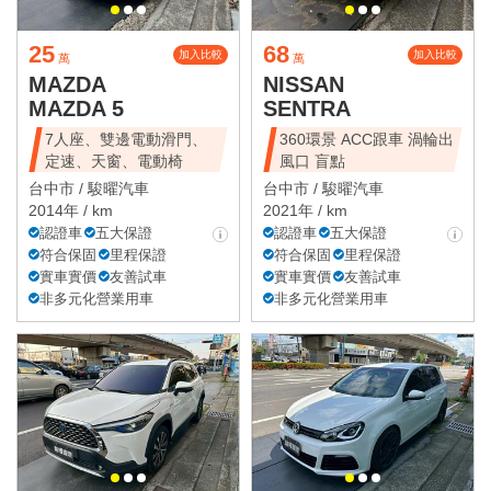
25
68
加入比較
加入比較
萬
萬
MAZDA
NISSAN
MAZDA 5
SENTRA
7人座、雙邊電動滑門、
360環景 ACC跟車 渦輪出
定速、天窗、電動椅
風口 盲點
台中市 /
駿曜汽車
台中市 /
駿曜汽車
2014年 / km
2021年 / km
認證車
五大保證
認證車
五大保證
符合保固
里程保證
符合保固
里程保證
實車實價
友善試車
實車實價
友善試車
非多元化營業用車
非多元化營業用車