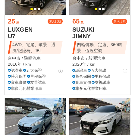
25
65
加入比較
加入比較
萬
萬
LUXGEN
SUZUKI
U7
JIMNY
4WD、電尾、環景、通
四輪傳動、定速、360環
風/記憶椅、JBL
景、恆溫空調
台中市 /
駿曜汽車
台中市 /
駿曜汽車
2016年 / km
2020年 / km
認證車
五大保證
認證車
五大保證
符合保固
里程保證
符合保固
里程保證
實車實價
友善試車
實車實價
友善試車
非多元化營業用車
非多元化營業用車