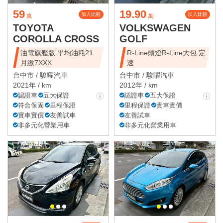
59
19.90
加入比較
加入比較
萬
萬
TOYOTA
VOLKSWAGEN
COROLLA CROSS
GOLF
油電旗艦版 平均油耗21
R-Line頭燈R-Line大包 定
月繳7XXX
速
台中市 /
駿曜汽車
台中市 /
駿曜汽車
2021年 / km
2012年 / km
認證車
五大保證
認證車
五大保證
符合保固
里程保證
里程保證
實車實價
實車實價
友善試車
友善試車
非多元化營業用車
非多元化營業用車