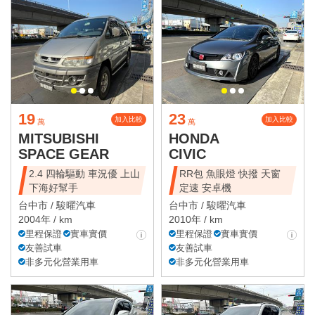
19
23
加入比較
加入比較
萬
萬
MITSUBISHI
HONDA
SPACE GEAR
CIVIC
2.4 四輪驅動 車況優 上山
RR包 魚眼燈 快撥 天窗
下海好幫手
定速 安卓機
台中市 /
駿曜汽車
台中市 /
駿曜汽車
2004年 / km
2010年 / km
里程保證
實車實價
里程保證
實車實價
友善試車
友善試車
非多元化營業用車
非多元化營業用車