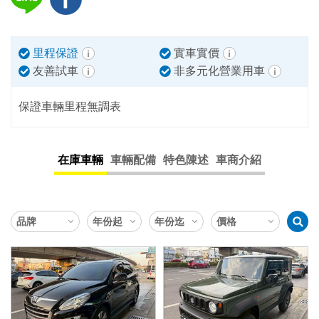
里程保證
實車實價
友善試車
非多元化營業用車
保證車輛里程無調表
在庫車輛
車輛配備
特色陳述
車商介紹