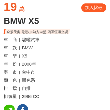
19
加入比較
萬
BMW X5
全景天窗 電動/加熱方向盤 四區恆溫空調
車 商
駿曜汽車
|
車 款
BMW
|
車 型
X5
|
年 份
2008年
|
縣 市
台中市
|
顏 色
黑色系
|
排 檔
自排
|
排氣量
2996 CC
|