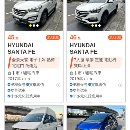
45
46
加入比較
加入比較
萬
萬
HYUNDAI
HYUNDAI
SANTA FE
SANTA FE
全景天窗 電子手剎 熱椅
7人座 環景 定速 電動椅
電尾門 免鑰匙
雙區恆溫
台中市 /
駿曜汽車
台中市 /
駿曜汽車
2017年 / km
2019年 / km
里程保證
實車實價
里程保證
實車實價
友善試車
友善試車
非多元化營業用車
非多元化營業用車