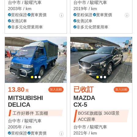
台中市 /
駿曜汽車
台中市 /
駿曜汽車
2003年 / km
2019年 / km
里程保證
實車實價
里程保證
實車實價
友善試車
友善試車
非多元化營業用車
非多元化營業用車
13.80
已收訂
加入比較
加入比較
萬
MITSUBISHI
MAZDA
DELICA
CX-5
工作好夥伴 五面棚
BOSE旗鑑版 360環景
ACC跟車
台中市 /
駿曜汽車
2005年 / km
台中市 /
駿曜汽車
2021年 / km
里程保證
實車實價