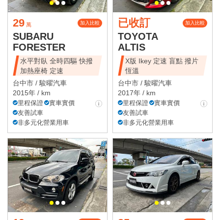
29
已收訂
加入比較
加入比較
萬
SUBARU
TOYOTA
FORESTER
ALTIS
水平對臥 全時四驅 快撥
X版 Ikey 定速 盲點 撥片
加熱座椅 定速
恆溫
台中市 /
駿曜汽車
台中市 /
駿曜汽車
2015年 / km
2017年 / km
里程保證
實車實價
里程保證
實車實價
友善試車
友善試車
非多元化營業用車
非多元化營業用車