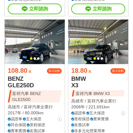
立即諮詢
立即諮詢
108.80
18.80
加入比較
加入比較
萬
萬
BENZ
BMW
GLE250D
X3
富祥汽車 BENZ
富祥汽車 BMW X3
GLE250D
高雄市 /
富祥汽車企業行
高雄市 /
富祥汽車企業行
2008年 / 221,691km
2017年 / 80,000km
認證車
五大保證
認證車
五大保證
里程保證
實車實價
符合保固
里程保證
友善試車
實車實價
友善試車
非多元化營業用車