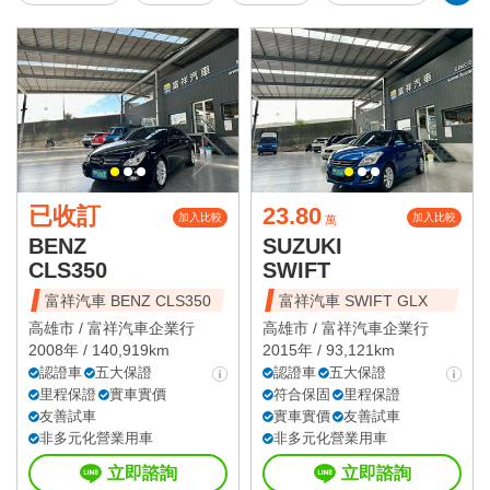
已收訂
23.80
加入比較
加入比較
萬
BENZ
SUZUKI
CLS350
SWIFT
富祥汽車 BENZ CLS350
富祥汽車 SWIFT GLX
高雄市 /
富祥汽車企業行
高雄市 /
富祥汽車企業行
2008年 / 140,919km
2015年 / 93,121km
認證車
五大保證
認證車
五大保證
里程保證
實車實價
符合保固
里程保證
友善試車
實車實價
友善試車
非多元化營業用車
非多元化營業用車
立即諮詢
立即諮詢