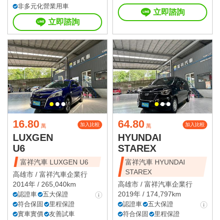
非多元化營業用車
立即諮詢
立即諮詢
16.80
64.80
加入比較
加入比較
萬
萬
LUXGEN
HYUNDAI
U6
STAREX
富祥汽車 LUXGEN U6
富祥汽車 HYUNDAI
STAREX
高雄市 /
富祥汽車企業行
2014年 / 265,040km
高雄市 /
富祥汽車企業行
2019年 / 174,797km
認證車
五大保證
符合保固
里程保證
認證車
五大保證
實車實價
友善試車
符合保固
里程保證