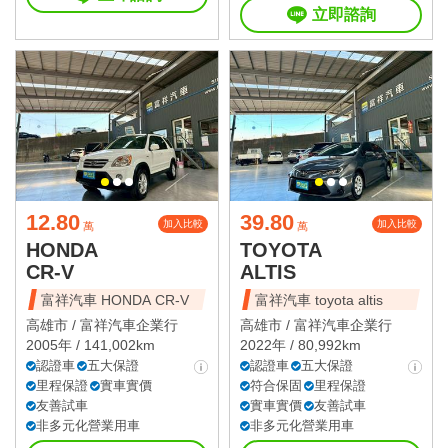
立即諮詢
12.80
39.80
加入比較
加入比較
萬
萬
HONDA
TOYOTA
CR-V
ALTIS
富祥汽車 HONDA CR-V
富祥汽車 toyota altis
高雄市 /
富祥汽車企業行
高雄市 /
富祥汽車企業行
2005年 / 141,002km
2022年 / 80,992km
認證車
五大保證
認證車
五大保證
里程保證
實車實價
符合保固
里程保證
友善試車
實車實價
友善試車
非多元化營業用車
非多元化營業用車