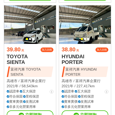
39.80
38.80
加入比較
加入比較
萬
萬
TOYOTA
HYUNDAI
SIENTA
PORTER
富祥汽車 TOYOTA
富祥汽車 HYUNDAI
SIENTA
PORTER
高雄市 /
富祥汽車企業行
高雄市 /
富祥汽車企業行
2021年 / 58,543km
2021年 / 227,417km
認證車
五大保證
認證車
五大保證
符合保固
里程保證
符合保固
里程保證
實車實價
友善試車
實車實價
友善試車
非多元化營業用車
非多元化營業用車
立即諮詢
立即諮詢