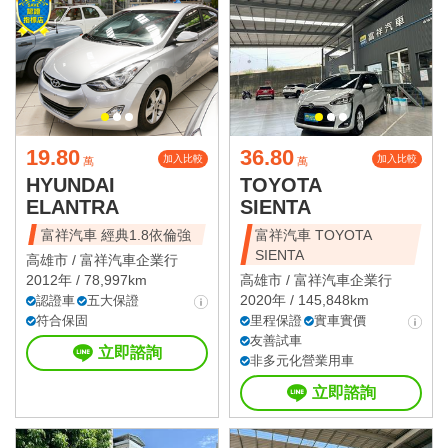
19.80
36.80
加入比較
加入比較
萬
萬
HYUNDAI
TOYOTA
ELANTRA
SIENTA
富祥汽車 經典1.8依倫強
富祥汽車 TOYOTA
SIENTA
高雄市 /
富祥汽車企業行
2012年 / 78,997km
高雄市 /
富祥汽車企業行
2020年 / 145,848km
認證車
五大保證
符合保固
里程保證
實車實價
友善試車
立即諮詢
非多元化營業用車
立即諮詢