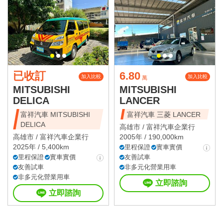
已收訂
6.80
加入比較
加入比較
萬
MITSUBISHI
MITSUBISHI
DELICA
LANCER
富祥汽車 MITSUBISHI
富祥汽車 三菱 LANCER
DELICA
高雄市 /
富祥汽車企業行
高雄市 /
富祥汽車企業行
2005年 / 190,000km
2025年 / 5,400km
里程保證
實車實價
里程保證
實車實價
友善試車
友善試車
非多元化營業用車
非多元化營業用車
立即諮詢
立即諮詢