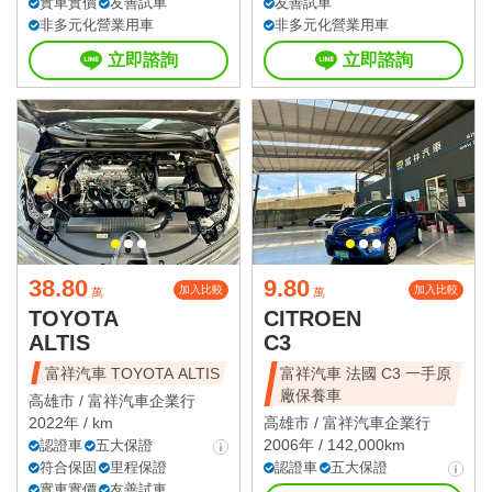
實車實價
友善試車
友善試車
非多元化營業用車
非多元化營業用車
立即諮詢
立即諮詢
38.80
9.80
加入比較
加入比較
萬
萬
TOYOTA
CITROEN
ALTIS
C3
富祥汽車 TOYOTA ALTIS
富祥汽車 法國 C3 一手原
廠保養車
高雄市 /
富祥汽車企業行
2022年 / km
高雄市 /
富祥汽車企業行
2006年 / 142,000km
認證車
五大保證
符合保固
里程保證
認證車
五大保證
實車實價
友善試車