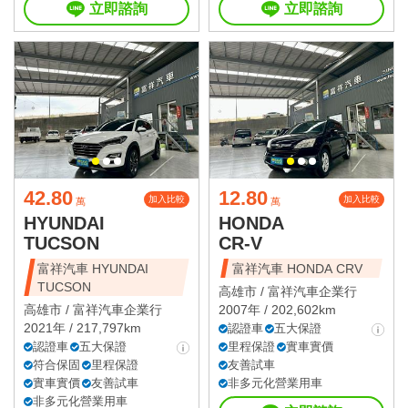
立即諮詢
立即諮詢
42.80
12.80
加入比較
加入比較
萬
萬
HYUNDAI
HONDA
TUCSON
CR-V
富祥汽車 HYUNDAI
富祥汽車 HONDA CRV
TUCSON
高雄市 /
富祥汽車企業行
高雄市 /
富祥汽車企業行
2007年 / 202,602km
2021年 / 217,797km
認證車
五大保證
認證車
五大保證
里程保證
實車實價
符合保固
里程保證
友善試車
實車實價
友善試車
非多元化營業用車
非多元化營業用車