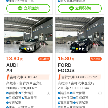
非多元化營業用車
非多元化營業用車
立即諮詢
立即諮詢
13.80
15.80
加入比較
加入比較
萬
萬
AUDI
FORD
A4
FOCUS
富祥汽車 AUDI A4
富祥汽車 FORD FOCUS
高雄市 /
富祥汽車企業行
高雄市 /
富祥汽車企業行
2003年 / 120,000km
2015年 / 100,000km
認證車
五大保證
認證車
五大保證
里程保證
實車實價
符合保固
里程保證
友善試車
實車實價
友善試車
非多元化營業用車
非多元化營業用車