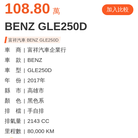
108.80
加入比較
萬
BENZ GLE250D
富祥汽車 BENZ GLE250D
車 商
富祥汽車企業行
|
車 款
BENZ
|
車 型
GLE250D
|
年 份
2017年
|
縣 市
高雄市
|
顏 色
黑色系
|
排 檔
手自排
|
排氣量
2143 CC
|
里程數
80,000 KM
|