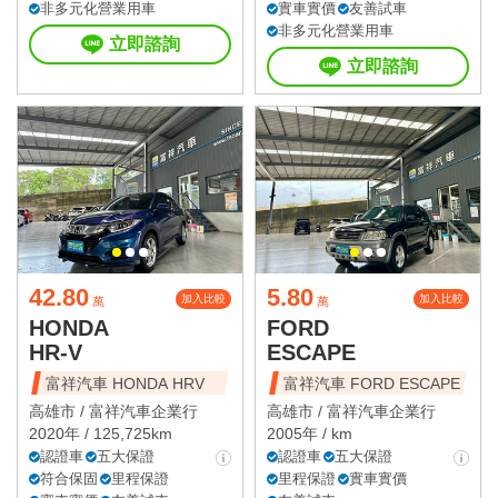
非多元化營業用車
實車實價
友善試車
非多元化營業用車
立即諮詢
立即諮詢
42.80
5.80
加入比較
加入比較
萬
萬
HONDA
FORD
HR-V
ESCAPE
富祥汽車 HONDA HRV
富祥汽車 FORD ESCAPE
高雄市 /
富祥汽車企業行
高雄市 /
富祥汽車企業行
2020年 / 125,725km
2005年 / km
認證車
五大保證
認證車
五大保證
符合保固
里程保證
里程保證
實車實價