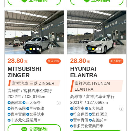
28.80
28.80
加入比較
加入比較
萬
萬
MITSUBISHI
HYUNDAI
ZINGER
ELANTRA
富祥汽車 三菱 ZINGER
富祥汽車 HYUNDAI
ELANTRA
高雄市 /
富祥汽車企業行
2022年 / 108,616km
高雄市 /
富祥汽車企業行
2021年 / 127,066km
認證車
五大保證
符合保固
里程保證
認證車
五大保證
實車實價
友善試車
符合保固
里程保證
非多元化營業用車
實車實價
友善試車
非多元化營業用車
立即諮詢