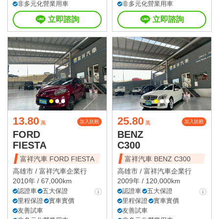
非多元化營業用車
非多元化營業用車
立即諮詢
立即諮詢
13.80
25.80
加入比較
加入比較
萬
萬
FORD
BENZ
FIESTA
C300
富祥汽車 FORD FIESTA
富祥汽車 BENZ C300
高雄市 /
富祥汽車企業行
高雄市 /
富祥汽車企業行
2010年 / 67,000km
2009年 / 120,000km
認證車
五大保證
認證車
五大保證
里程保證
實車實價
里程保證
實車實價
友善試車
友善試車