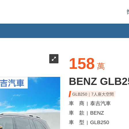
158
萬
BENZ GLB2
GLB250｜7人座大空間
車 商
泰吉汽車
|
車 款
BENZ
|
車 型
GLB250
|