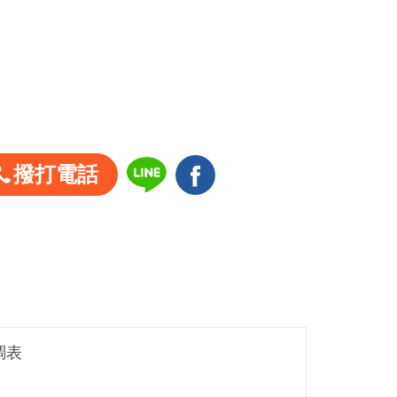
撥打電話
調表