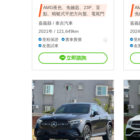
AMG夜色、免鑰匙、23P、盲
A
點、蜻蜓式平把方向盤、電尾門
免
嘉義縣 /
泰吉汽車
嘉義縣
2021年 / 121,649km
2024
里程保證
實車實價
里
友善試車
友
立即諮詢