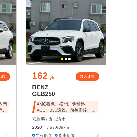
162
比較
加入比較
萬
BENZ
GLB250
入門
AMG夜色、摸門、免鑰匙、
匙啟
ACC、360環景、前後雷達、倒
車
嘉義縣 /
泰吉汽車
2020年 / 57,636km
里程保證
實車實價