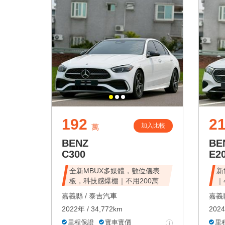
192
2
加入比較
萬
BENZ
BE
C300
E2
全新MBUX多媒體，數位儀表
新
板，科技感爆棚｜不用200萬
｜
嘉義縣 /
泰吉汽車
嘉義縣
2022年 / 34,772km
2024
里程保證
實車實價
里