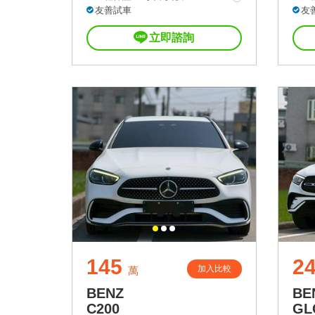
友善試車
友
立即諮詢
145
2
加入比較
萬
BENZ
BE
C200
GL