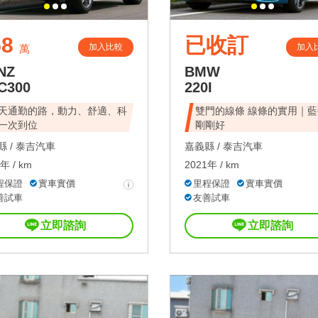
58
已收訂
加入比較
加入
萬
NZ
BMW
C300
220I
天通勤的路，動力、舒適、科
雙門的線條 線條的實用｜藍
一次到位
剛剛好
 /
泰吉汽車
嘉義縣 /
泰吉汽車
年 / km
2021年 / km
程保證
實車實價
里程保證
實車實價
善試車
友善試車
立即諮詢
立即諮詢