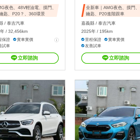
MG夜色、48V輕油電、摸門、
全新車｜AMG夜色、摸門、
鑰匙、P20？、360環景
鑰匙、P20進階跟車
 /
泰吉汽車
嘉義縣 /
泰吉汽車
年 / 32,456km
2025年 / 195km
程保證
實車實價
里程保證
實車實價
善試車
友善試車
立即諮詢
立即諮詢