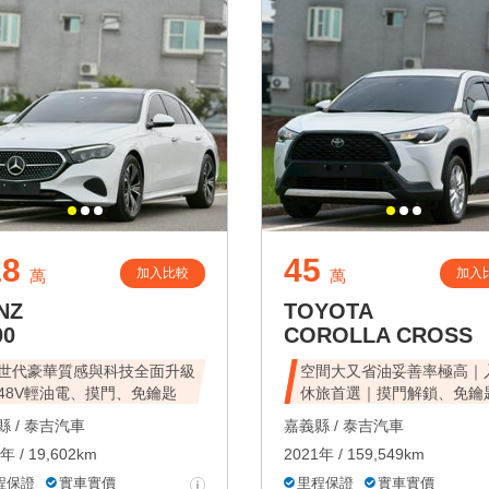
18
45
加入比較
加入
萬
萬
NZ
TOYOTA
00
COROLLA CROSS
世代豪華質感與科技全面升級
空間大又省油妥善率極高｜
48V輕油電、摸門、免鑰匙
休旅首選｜摸門解鎖、免鑰
動
 /
泰吉汽車
嘉義縣 /
泰吉汽車
年 / 19,602km
2021年 / 159,549km
程保證
實車實價
里程保證
實車實價