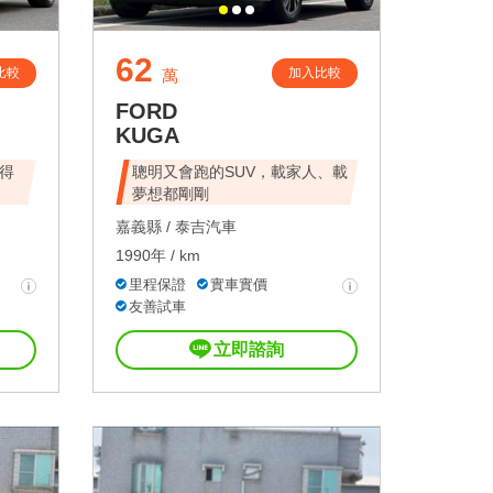
62
比較
加入比較
萬
FORD
KUGA
得
聰明又會跑的SUV，載家人、載
夢想都剛剛
嘉義縣 /
泰吉汽車
1990年 / km
里程保證
實車實價
友善試車
立即諮詢