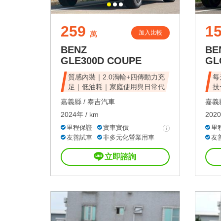
259
1
加入比較
萬
BENZ
BE
GLE300D COUPE
GL
質感內裝｜2.0渦輪+四傳動力充
每
足｜低油耗｜家庭使用與日常代
技
嘉義縣 /
泰吉汽車
嘉義縣
2024年 / km
2020
里程保證
實車實價
里
友善試車
非多元化營業用車
友
立即諮詢