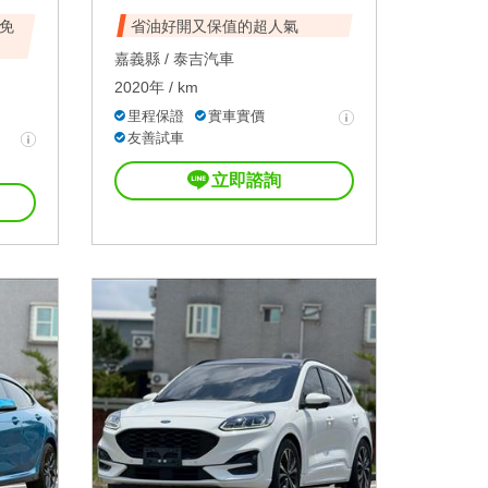
免
省油好開又保值的超人氣
嘉義縣 /
泰吉汽車
2020年 / km
里程保證
實車實價
友善試車
立即諮詢