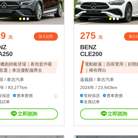
39
275
加入比較
加入
萬
萬
NZ
BENZ
A250
CLE200
B獵跑帥氣登場｜夜色套件吸
電動敞篷｜四座實用｜好開
首選｜車況優配備齊全
｜稀有釋出
 /
泰吉汽車
嘉義縣 /
泰吉汽車
年 / 83,277km
2024年 / 23,943km
程保證
實車實價
里程保證
實車實價
善試車
友善試車
立即諮詢
立即諮詢