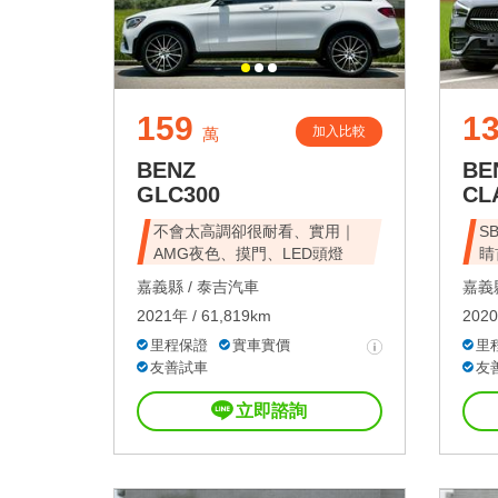
159
1
加入比較
萬
BENZ
BE
GLC300
CL
不會太高調卻很耐看、實用｜
S
AMG夜色、摸門、LED頭燈
睛
嘉義縣 /
泰吉汽車
嘉義縣
2021年 / 61,819km
2020
里程保證
實車實價
里
友善試車
友
立即諮詢