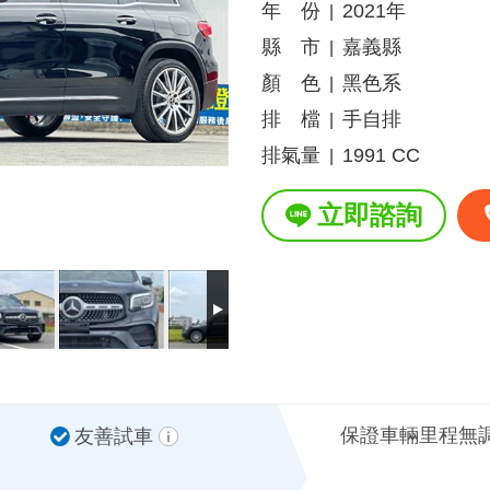
年 份
2021年
|
縣 市
嘉義縣
|
顏 色
黑色系
|
排 檔
手自排
|
排氣量
1991 CC
|
立即諮詢
保證車輛里程無
友善試車