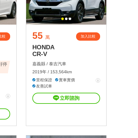
55
比較
加入比較
萬
HONDA
CR-V
嘉義縣 /
泰吉汽車
好停
2019年 / 153,564km
里程保證
實車實價
友善試車
立即諮詢