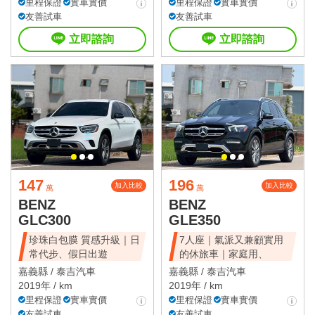
里程保證
實車實價
里程保證
實車實價
友善試車
友善試車
立即諮詢
立即諮詢
147
196
加入比較
加入比較
萬
萬
BENZ
BENZ
GLC300
GLE350
珍珠白包膜 質感升級｜日
7人座｜氣派又兼顧實用
常代步、假日出遊
的休旅車｜家庭用、
嘉義縣 /
泰吉汽車
嘉義縣 /
泰吉汽車
2019年 / km
2019年 / km
里程保證
實車實價
里程保證
實車實價
友善試車
友善試車