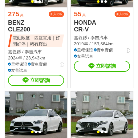
275
55
加入比較
加入比較
萬
萬
BENZ
HONDA
CLE200
CR-V
嘉義縣 /
泰吉汽車
電動敞篷｜四座實用｜好
2019年 / 153,564km
開好停｜稀有釋出
里程保證
實車實價
嘉義縣 /
泰吉汽車
友善試車
2024年 / 23,943km
里程保證
實車實價
立即諮詢
友善試車
立即諮詢