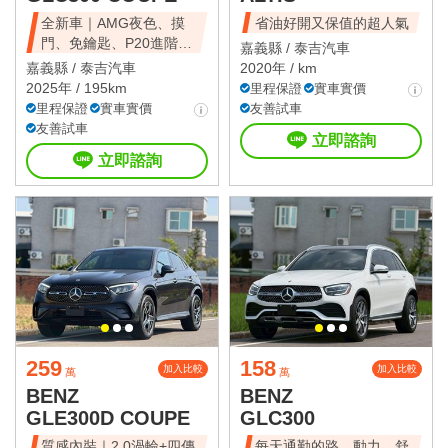
全新車｜AMG夜色、摸
省油好開又保值的超人氣
門、免鑰匙、P20進階跟
嘉義縣 /
泰吉汽車
車
嘉義縣 /
泰吉汽車
2020年 / km
2025年 / 195km
里程保證
實車實價
里程保證
實車實價
友善試車
友善試車
立即諮詢
立即諮詢
259
158
加入比較
加入比較
萬
萬
BENZ
BENZ
GLE300D COUPE
GLC300
質感內裝｜2.0渦輪+四傳
每天通勤的路，動力、舒