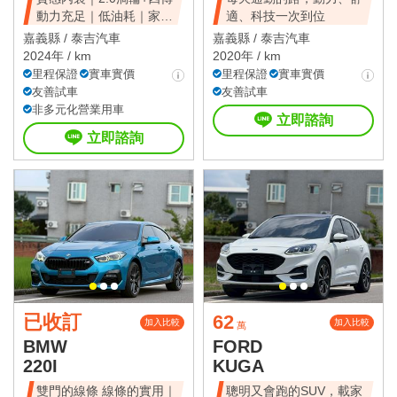
動力充足｜低油耗｜家庭
適、科技一次到位
使用與日常代
嘉義縣 /
泰吉汽車
嘉義縣 /
泰吉汽車
2024年 / km
2020年 / km
里程保證
實車實價
里程保證
實車實價
友善試車
友善試車
非多元化營業用車
立即諮詢
立即諮詢
已收訂
62
加入比較
加入比較
萬
BMW
FORD
220I
KUGA
雙門的線條 線條的實用｜
聰明又會跑的SUV，載家