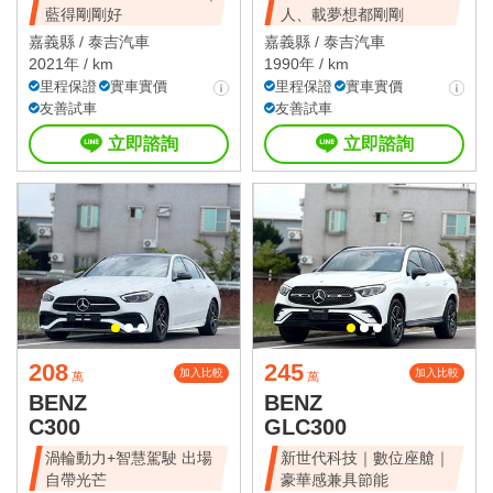
藍得剛剛好
人、載夢想都剛剛
嘉義縣 /
泰吉汽車
嘉義縣 /
泰吉汽車
2021年 / km
1990年 / km
里程保證
實車實價
里程保證
實車實價
友善試車
友善試車
立即諮詢
立即諮詢
208
245
加入比較
加入比較
萬
萬
BENZ
BENZ
C300
GLC300
渦輪動力+智慧駕駛 出場
新世代科技｜數位座艙｜
自帶光芒
豪華感兼具節能