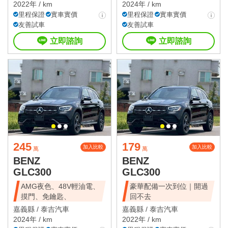
2022年 / km
2024年 / km
里程保證
實車實價
里程保證
實車實價
友善試車
友善試車
立即諮詢
立即諮詢
245
179
加入比較
加入比較
萬
萬
BENZ
BENZ
GLC300
GLC300
AMG夜色、48V輕油電、
豪華配備一次到位｜開過
摸門、免鑰匙、
回不去
嘉義縣 /
泰吉汽車
嘉義縣 /
泰吉汽車
2024年 / km
2022年 / km