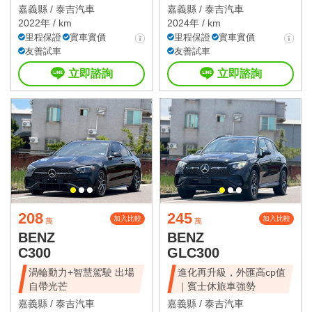
嘉義縣 /
泰吉汽車
嘉義縣 /
泰吉汽車
2022年 / km
2024年 / km
里程保證
實車實價
里程保證
實車實價
友善試車
友善試車
立即諮詢
立即諮詢
208
245
加入比較
加入比較
萬
萬
BENZ
BENZ
C300
GLC300
渦輪動力+智慧駕駛 出場
進化再升級，外匯高cp值
自帶光芒
｜賓士休旅車強勢
嘉義縣 /
泰吉汽車
嘉義縣 /
泰吉汽車