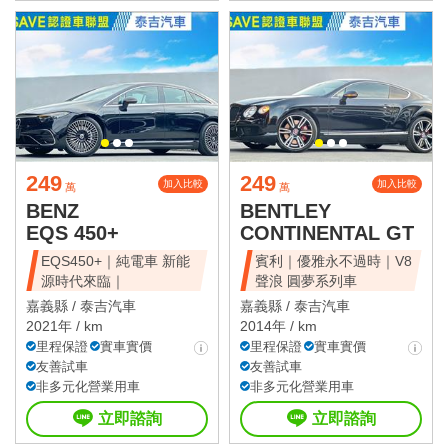
249
249
加入比較
加入比較
萬
萬
BENZ
BENTLEY
EQS 450+
CONTINENTAL GT
EQS450+｜純電車 新能
賓利｜優雅永不過時｜V8
源時代來臨｜
聲浪 圓夢系列車
嘉義縣 /
泰吉汽車
嘉義縣 /
泰吉汽車
2021年 / km
2014年 / km
里程保證
實車實價
里程保證
實車實價
友善試車
友善試車
非多元化營業用車
非多元化營業用車
立即諮詢
立即諮詢