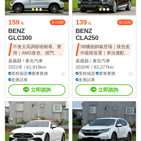
159
139
加入比較
加入比較
萬
萬
BENZ
BENZ
GLC300
CLA250
不會太高調卻很耐看、實
SB獵跑帥氣登場｜夜色套
用｜AMG夜色、摸門、
件吸睛首選｜車況優配備
LED頭燈
齊全
嘉義縣 /
泰吉汽車
嘉義縣 /
泰吉汽車
2021年 / 61,819km
2020年 / 83,277km
里程保證
實車實價
里程保證
實車實價
友善試車
友善試車
立即諮詢
立即諮詢