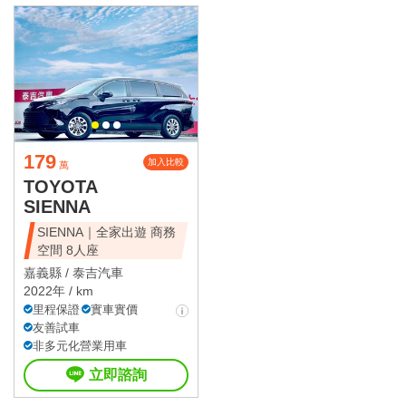
179
加入比較
萬
TOYOTA
SIENNA
SIENNA｜全家出遊 商務
空間 8人座
嘉義縣 /
泰吉汽車
2022年 / km
里程保證
實車實價
友善試車
非多元化營業用車
立即諮詢