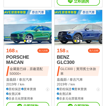
立即諮詢
168
158
加入比較
加入比較
萬
萬
PORSCHE
BENZ
MACAN
GLC300
金屬曼巴綠，原廠選配
GLC300｜實用賓士休旅
50000+
車
嘉義縣 /
泰吉汽車
嘉義縣 /
泰吉汽車
2019年 / km
2019年 / km
里程保證
實車實價
里程保證
實車實價
友善試車
友善試車
非多元化營業用車
非多元化營業用車