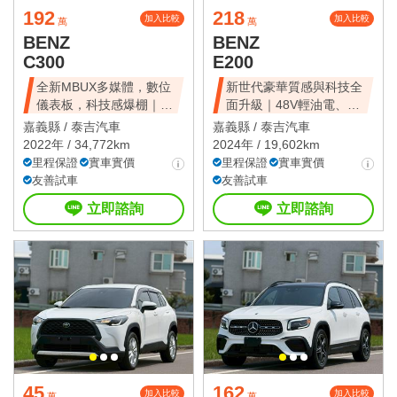
192
218
加入比較
加入比較
萬
萬
BENZ
BENZ
C300
E200
全新MBUX多媒體，數位
新世代豪華質感與科技全
儀表板，科技感爆棚｜不
面升級｜48V輕油電、摸
用200萬
門、免鑰匙
嘉義縣 /
泰吉汽車
嘉義縣 /
泰吉汽車
2022年 / 34,772km
2024年 / 19,602km
里程保證
實車實價
里程保證
實車實價
友善試車
友善試車
立即諮詢
立即諮詢
45
162
加入比較
加入比較
萬
萬