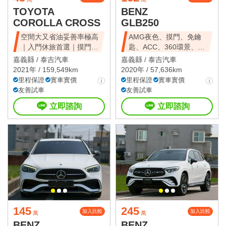
TOYOTA
BENZ
COROLLA CROSS
GLB250
空間大又省油妥善率極高
AMG夜色、摸門、免鑰
｜入門休旅首選｜摸門解
匙、ACC、360環景、前
鎖、免鑰匙啟動
後雷達、倒車
嘉義縣 /
泰吉汽車
嘉義縣 /
泰吉汽車
2021年 / 159,549km
2020年 / 57,636km
里程保證
實車實價
里程保證
實車實價
友善試車
友善試車
立即諮詢
立即諮詢
145
245
加入比較
加入比較
萬
萬
BENZ
BENZ