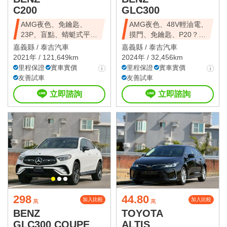
C200
GLC300
AMG夜色、免鑰匙、
AMG夜色、48V輕油電、
23P、盲點、蜻蜓式平把
摸門、免鑰匙、P20？、
方向盤、電尾門
360環景
嘉義縣 /
泰吉汽車
嘉義縣 /
泰吉汽車
2021年 / 121,649km
2024年 / 32,456km
里程保證
實車實價
里程保證
實車實價
友善試車
友善試車
立即諮詢
立即諮詢
298
44.80
加入比較
加入比較
萬
萬
BENZ
TOYOTA
GLC300 COUPE
ALTIS