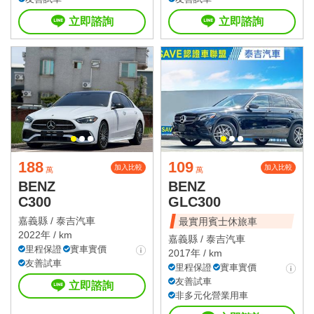
立即諮詢
立即諮詢
188
109
加入比較
加入比較
萬
萬
BENZ
BENZ
C300
GLC300
嘉義縣 /
泰吉汽車
最實用賓士休旅車
2022年 / km
嘉義縣 /
泰吉汽車
里程保證
實車實價
2017年 / km
友善試車
里程保證
實車實價
友善試車
立即諮詢
非多元化營業用車