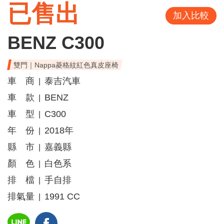
已售出
加入比較
BENZ C300
雙門｜Nappa菱格紋紅色真皮座椅
車 商
泰吉汽車
|
車 款
BENZ
|
車 型
C300
|
年 份
2018年
|
縣 市
嘉義縣
|
顏 色
白色系
|
排 檔
手自排
|
排氣量
1991 CC
|