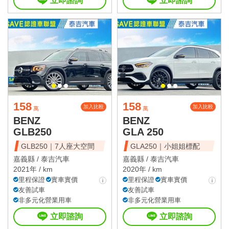
立即諮詢
立即諮詢
158
158
加入比較
加入比較
萬
萬
BENZ
BENZ
GLB250
GLA 250
GLB250｜7人座大空間
GLA250｜小姐姐標配
嘉義縣 /
泰吉汽車
嘉義縣 /
泰吉汽車
2021年 / km
2020年 / km
里程保證
實車實價
里程保證
實車實價
友善試車
友善試車
非多元化營業用車
非多元化營業用車
立即諮詢
立即諮詢