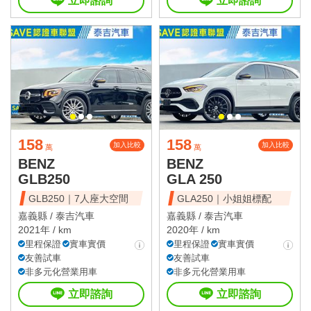
立即諮詢
立即諮詢
158
158
加入比較
加入比較
萬
萬
BENZ
BENZ
GLB250
GLA 250
GLB250｜7人座大空間
GLA250｜小姐姐標配
嘉義縣 /
泰吉汽車
嘉義縣 /
泰吉汽車
2021年 / km
2020年 / km
里程保證
實車實價
里程保證
實車實價
友善試車
友善試車
非多元化營業用車
非多元化營業用車
立即諮詢
立即諮詢