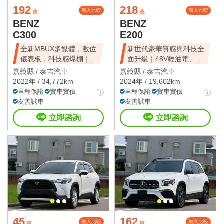
192
218
加入比較
加入比較
萬
萬
BENZ
BENZ
C300
E200
全新MBUX多媒體，數位
新世代豪華質感與科技全
儀表板，科技感爆棚｜不
面升級｜48V輕油電、摸
用200萬
門、免鑰匙
嘉義縣 /
泰吉汽車
嘉義縣 /
泰吉汽車
2022年 / 34,772km
2024年 / 19,602km
里程保證
實車實價
里程保證
實車實價
友善試車
友善試車
立即諮詢
立即諮詢
45
162
加入比較
加入比較
萬
萬