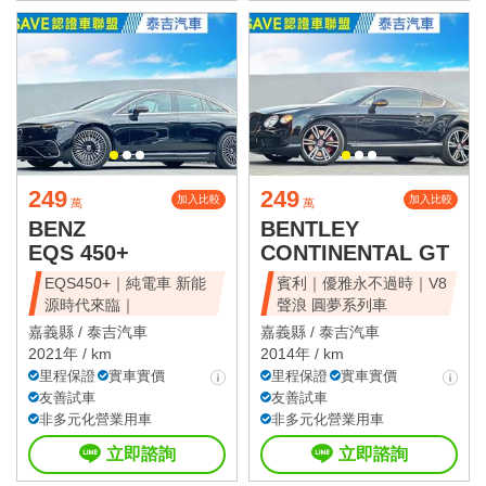
249
249
加入比較
加入比較
萬
萬
BENZ
BENTLEY
EQS 450+
CONTINENTAL GT
EQS450+｜純電車 新能
賓利｜優雅永不過時｜V8
源時代來臨｜
聲浪 圓夢系列車
嘉義縣 /
泰吉汽車
嘉義縣 /
泰吉汽車
2021年 / km
2014年 / km
里程保證
實車實價
里程保證
實車實價
友善試車
友善試車
非多元化營業用車
非多元化營業用車
立即諮詢
立即諮詢