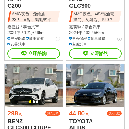
C200
GLC300
AMG夜色、免鑰匙、
AMG夜色、48V輕油電、
23P、盲點、蜻蜓式平把
摸門、免鑰匙、P20？、
方向盤、電尾門
360環景
嘉義縣 /
泰吉汽車
嘉義縣 /
泰吉汽車
2021年 / 121,649km
2024年 / 32,456km
里程保證
實車實價
里程保證
實車實價
友善試車
友善試車
立即諮詢
立即諮詢
298
44.80
加入比較
加入比較
萬
萬
BENZ
TOYOTA
GLC300 COUPE
ALTIS