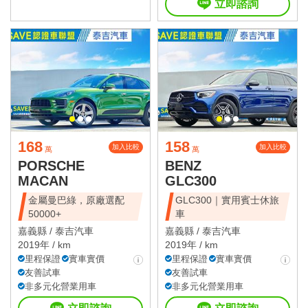
立即諮詢
168
158
加入比較
加入比較
萬
萬
PORSCHE
BENZ
MACAN
GLC300
金屬曼巴綠，原廠選配
GLC300｜實用賓士休旅
50000+
車
嘉義縣 /
泰吉汽車
嘉義縣 /
泰吉汽車
2019年 / km
2019年 / km
里程保證
實車實價
里程保證
實車實價
友善試車
友善試車
非多元化營業用車
非多元化營業用車