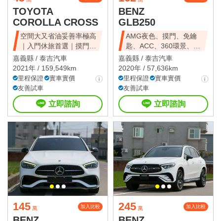
TOYOTA
BENZ
COROLLA CROSS
GLB250
空間大又省油妥善率極高
AMG夜色、摸門、免鑰
｜入門休旅首選｜摸門解
匙、ACC、360環景、前
鎖、免鑰匙啟動
後雷達、倒車
嘉義縣 /
泰吉汽車
嘉義縣 /
泰吉汽車
2021年 / 159,549km
2020年 / 57,636km
里程保證
實車實價
里程保證
實車實價
友善試車
友善試車
立即諮詢
立即諮詢
145
245
加入比較
加入比較
萬
萬
BENZ
BENZ