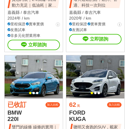
動力充足｜低油耗｜家庭
適、科技一次到位
使用與日常代
嘉義縣 /
泰吉汽車
嘉義縣 /
泰吉汽車
2024年 / km
2020年 / km
里程保證
實車實價
里程保證
實車實價
友善試車
友善試車
非多元化營業用車
立即諮詢
立即諮詢
已收訂
62
加入比較
加入比較
萬
BMW
FORD
220I
KUGA
雙門的線條 線條的實用｜
聰明又會跑的SUV，載家