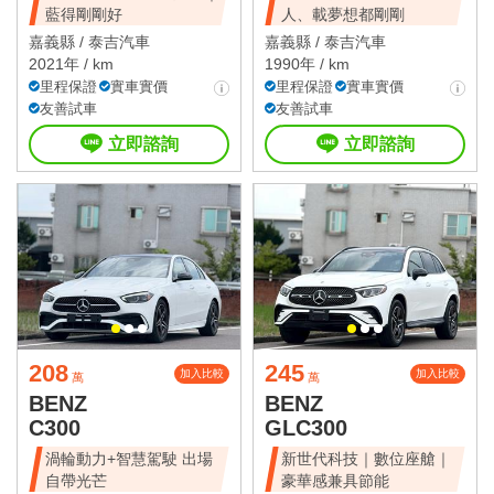
藍得剛剛好
人、載夢想都剛剛
嘉義縣 /
泰吉汽車
嘉義縣 /
泰吉汽車
2021年 / km
1990年 / km
里程保證
實車實價
里程保證
實車實價
友善試車
友善試車
立即諮詢
立即諮詢
208
245
加入比較
加入比較
萬
萬
BENZ
BENZ
C300
GLC300
渦輪動力+智慧駕駛 出場
新世代科技｜數位座艙｜
自帶光芒
豪華感兼具節能