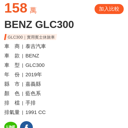
158
加入比較
萬
BENZ GLC300
GLC300｜實用賓士休旅車
車 商
泰吉汽車
|
車 款
BENZ
|
車 型
GLC300
|
年 份
2019年
|
縣 市
嘉義縣
|
顏 色
藍色系
|
排 檔
手排
|
排氣量
1991 CC
|