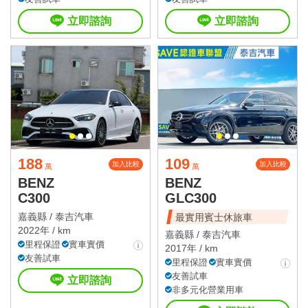
立即諮詢
立即諮詢
188
109
加入比較
加入比較
萬
萬
BENZ
BENZ
C300
GLC300
嘉義縣 /
泰吉汽車
最實用賓士休旅車
2022年 / km
嘉義縣 /
泰吉汽車
里程保證
實車實價
2017年 / km
友善試車
里程保證
實車實價
友善試車
立即諮詢
非多元化營業用車