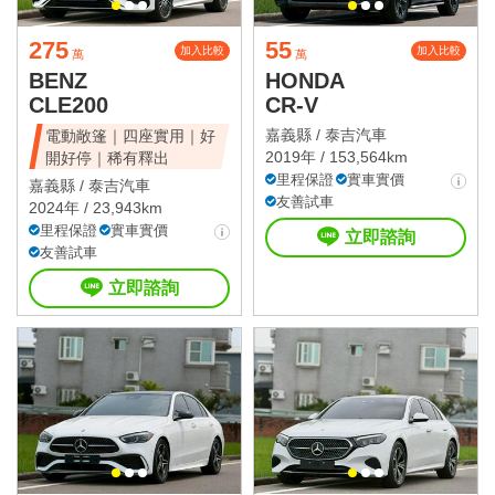
275
55
加入比較
加入比較
萬
萬
BENZ
HONDA
CLE200
CR-V
嘉義縣 /
泰吉汽車
電動敞篷｜四座實用｜好
2019年 / 153,564km
開好停｜稀有釋出
里程保證
實車實價
嘉義縣 /
泰吉汽車
友善試車
2024年 / 23,943km
里程保證
實車實價
立即諮詢
友善試車
立即諮詢