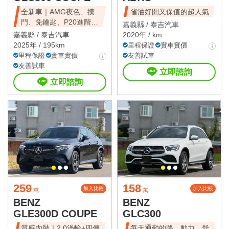
全新車｜AMG夜色、摸
省油好開又保值的超人氣
門、免鑰匙、P20進階跟
嘉義縣 /
泰吉汽車
車
嘉義縣 /
泰吉汽車
2020年 / km
2025年 / 195km
里程保證
實車實價
里程保證
實車實價
友善試車
友善試車
立即諮詢
立即諮詢
259
158
加入比較
加入比較
萬
萬
BENZ
BENZ
GLE300D COUPE
GLC300
質感內裝｜2.0渦輪+四傳
每天通勤的路，動力、舒