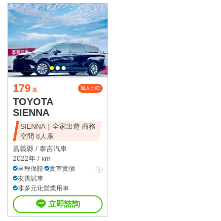
179
加入比較
萬
TOYOTA
SIENNA
SIENNA｜全家出遊 商務
空間 8人座
嘉義縣 /
泰吉汽車
2022年 / km
里程保證
實車實價
友善試車
非多元化營業用車
立即諮詢