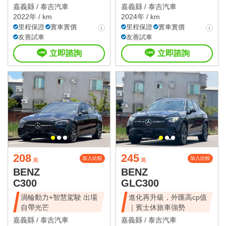
嘉義縣 /
泰吉汽車
嘉義縣 /
泰吉汽車
2022年 / km
2024年 / km
里程保證
實車實價
里程保證
實車實價
友善試車
友善試車
立即諮詢
立即諮詢
208
245
加入比較
加入比較
萬
萬
BENZ
BENZ
C300
GLC300
渦輪動力+智慧駕駛 出場
進化再升級，外匯高cp值
自帶光芒
｜賓士休旅車強勢
嘉義縣 /
泰吉汽車
嘉義縣 /
泰吉汽車