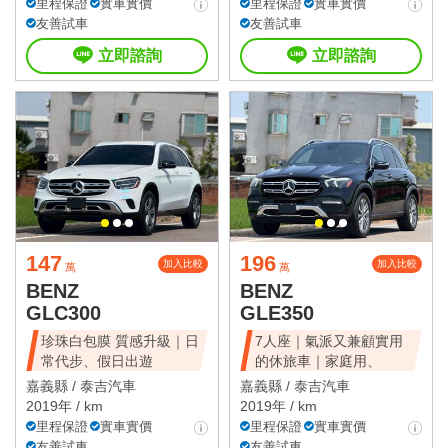
里程保證
實車實價
里程保證
實車實價
友善試車
友善試車
立即諮詢
立即諮詢
147
196
加入比較
加入比較
萬
萬
BENZ
BENZ
GLC300
GLE350
珍珠白包膜 質感升級｜日
7人座｜氣派又兼顧實用
常代步、假日出遊
的休旅車｜家庭用、
嘉義縣 /
泰吉汽車
嘉義縣 /
泰吉汽車
2019年 / km
2019年 / km
里程保證
實車實價
里程保證
實車實價
友善試車
友善試車