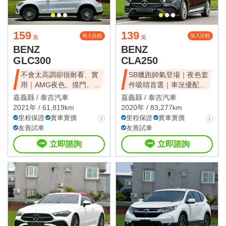
159
139
加入比較
加入比較
萬
萬
BENZ
BENZ
GLC300
CLA250
不會太高調卻很耐看、實
SB獵跑帥氣登場｜夜色套
用｜AMG夜色、摸門、
件吸睛首選｜車況優配備
LED頭燈
齊全
嘉義縣 /
泰吉汽車
嘉義縣 /
泰吉汽車
2021年 / 61,819km
2020年 / 83,277km
里程保證
實車實價
里程保證
實車實價
友善試車
友善試車
立即諮詢
立即諮詢