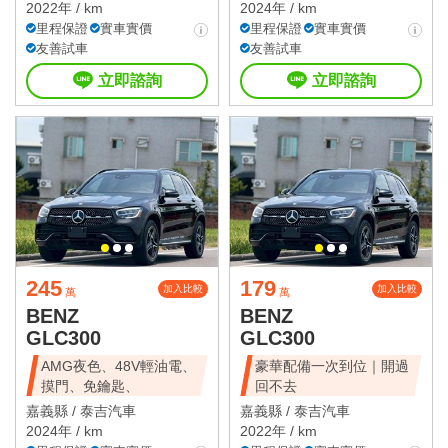
2022年 / km
2024年 / km
里程保證
實車實價
里程保證
實車實價
友善試車
友善試車
立即諮詢
立即諮詢
245
179
加入比較
加入比較
萬
萬
BENZ
BENZ
GLC300
GLC300
AMG夜色、48V輕油電、
豪華配備一次到位｜開過
摸門、免鑰匙、
回不去
嘉義縣 /
泰吉汽車
嘉義縣 /
泰吉汽車
2024年 / km
2022年 / km