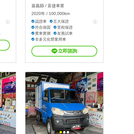
嘉義縣 /
富捷車業
2020年 / 100,000km
認證車
五大保證
符合保固
里程保證
車
實車實價
友善試車
非多元化營業用車
立即諮詢