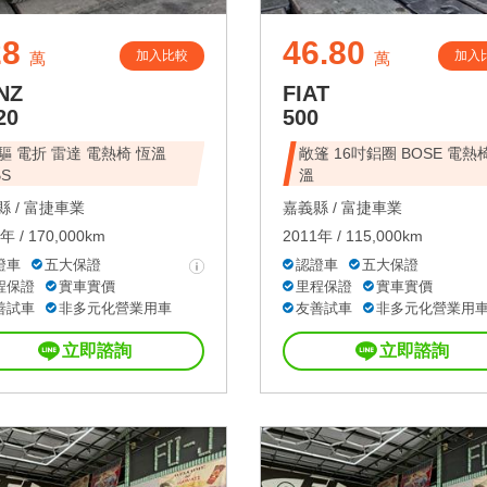
28
46.80
加入比較
加入
萬
萬
NZ
FIAT
20
500
驅 電折 雷達 電熱椅 恆溫
敞篷 16吋鋁圈 BOSE 電熱
BS
溫
 /
富捷車業
嘉義縣 /
富捷車業
年 / 170,000km
2011年 / 115,000km
證車
五大保證
認證車
五大保證
程保證
實車實價
里程保證
實車實價
善試車
非多元化營業用車
友善試車
非多元化營業用
立即諮詢
立即諮詢