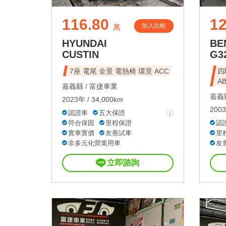
116.80
1
加入比較
萬
HYUNDAI
BE
CUSTIN
G3
7座 電尾 全景 電熱椅 環景 ACC
四
A
嘉義縣 /
富捷車業
嘉義縣
2023年 / 34,000km
2003
認證車
五大保證
符合保固
里程保證
認
實車實價
友善試車
里
非多元化營業用車
友
立即諮詢