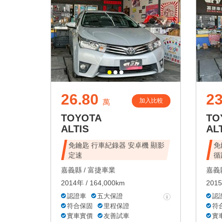
26.80
23
加入比較
萬
TOYOTA
TO
ALTIS
AL
免鑰匙 行車紀錄器 安卓機 顯影
免
定速
循
嘉義縣 /
富捷車業
嘉義縣
2014年 / 164,000km
2015
認證車
五大保證
認
符合保固
里程保證
符
實車實價
友善試車
實