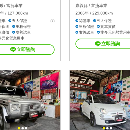
 /
富捷車業
嘉義縣 /
富捷車業
年 / 127,000km
2006年 / 229,000km
證車
五大保證
認證車
五大保證
合保固
里程保證
里程保證
實車實價
車實價
友善試車
友善試車
非多元化營業用
多元化營業用車
立即諮詢
立即諮詢