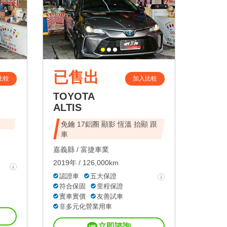
已售出
比較
加入比較
TOYOTA
ALTIS
免鑰 17鋁圈 顯影 恆溫 抬顯 跟
車
嘉義縣 /
富捷車業
2019年 / 126,000km
認證車
五大保證
符合保固
里程保證
實車實價
友善試車
非多元化營業用車
立即諮詢