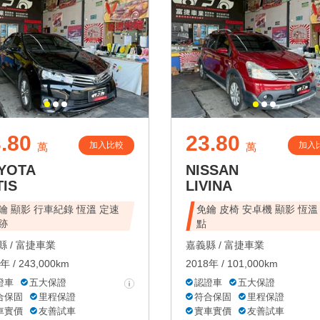
.80
23.80
加入比較
加入
萬
萬
YOTA
NISSAN
TIS
LIVINA
鑰 顯影 行車紀錄 恆溫 定速
免鑰 皮椅 安卓機 顯影 恆溫
跡
點
 /
富捷車業
嘉義縣 /
富捷車業
年 / 243,000km
2018年 / 101,000km
證車
五大保證
認證車
五大保證
合保固
里程保證
符合保固
里程保證
車實價
友善試車
實車實價
友善試車