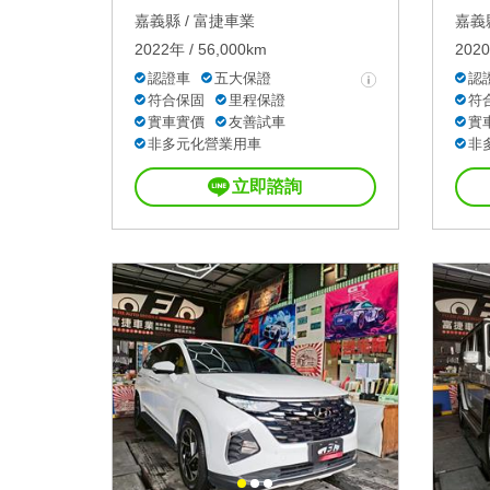
嘉義縣 /
富捷車業
嘉義縣
2022年 / 56,000km
2020
認證車
五大保證
認
符合保固
里程保證
符
實車實價
友善試車
實
非多元化營業用車
非
立即諮詢