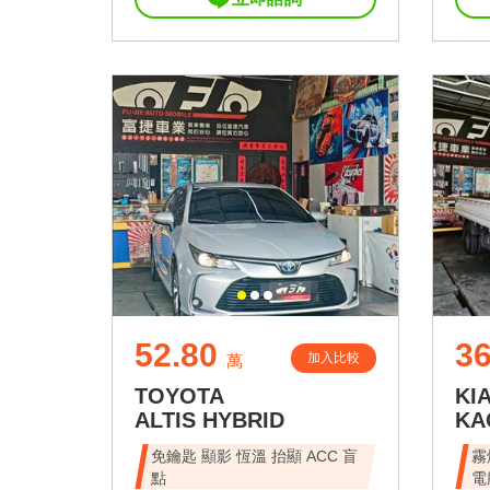
52.80
36
加入比較
萬
TOYOTA
KI
ALTIS HYBRID
KA
免鑰匙 顯影 恆溫 抬顯 ACC 盲
霧
點
電