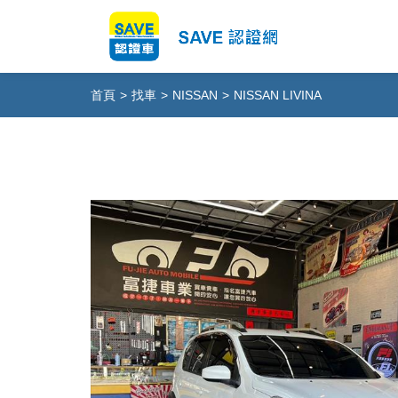
首頁
>
找車
>
NISSAN
>
NISSAN LIVINA