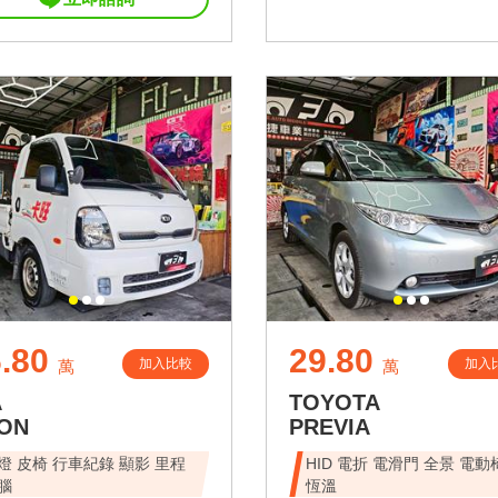
.80
29.80
加入比較
加入
萬
萬
A
TOYOTA
ON
PREVIA
燈 皮椅 行車紀錄 顯影 里程
HID 電折 電滑門 全景 電動
腦
恆溫