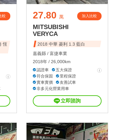
27.80
比較
加入比較
萬
MITSUBISHI
VERYCA
椅 恆
2018 中華 菱利 1.3 藍白
嘉義縣 /
富捷車業
2018年 / 26,000km
認證車
五大保證
符合保固
里程保證
實車實價
友善試車
車
非多元化營業用車
立即諮詢