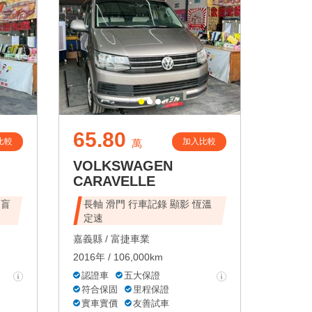
65.80
比較
加入比較
萬
VOLKSWAGEN
CARAVELLE
 盲
長軸 滑門 行車記錄 顯影 恆溫
定速
嘉義縣 /
富捷車業
2016年 / 106,000km
認證車
五大保證
符合保固
里程保證
實車實價
友善試車