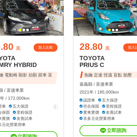
.80
28.80
加入比較
加入
萬
萬
YOTA
TOYOTA
MRY HYBRID
PRIUS C
鑰 電動椅 顯影 抬顯 跟車 盲
免鑰 定速 恆溫 盲點 胎壓
嘉義縣 /
富捷車業
 /
富捷車業
2021年 / 185,000km
年 / 172,000km
認證車
五大保證
證車
五大保證
符合保固
里程保證
合保固
里程保證
實車實價
友善試車
車實價
友善試車
非多元化營業用車
多元化營業用車
立即諮詢
立即諮詢