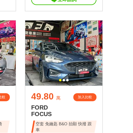
49.80
比較
加入比較
萬
FORD
FOCUS
椅
空套 免鑰匙 B&O 抬顯 快撥 跟
車