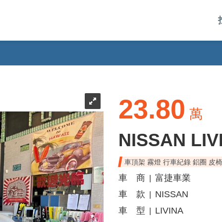
23.80
萬
NISSAN LIV
車頂架 霧燈 行車紀錄 鋁圈 皮椅
車 商
富捷車業
|
車 款
NISSAN
|
車 型
LIVINA
|