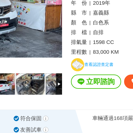
年 份
2019年
|
縣 市
嘉義縣
|
顏 色
白色系
|
排 檔
自排
|
排氣量
1598 CC
|
里程數
83,000 KM
|
查看認證查定書
立即諮詢
車輛通過168項
符合保固
友善試車