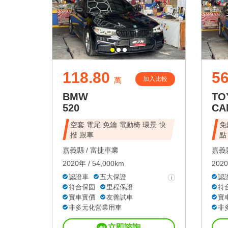
118.80
56
加入比較
萬
BMW
TO
520
CA
空套 電尾 免鑰 電動椅 環景 快
免
撥 跟車
點
嘉義縣 /
富捷車業
嘉義縣
2020年 / 54,000km
2020
認證車
五大保證
認
符合保固
里程保證
符
實車實價
友善試車
實
非多元化營業用車
非
立即諮詢