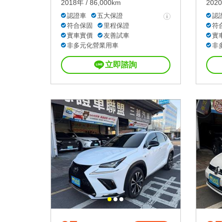
2018年 / 86,000km
2020
認證車
五大保證
認
符合保固
里程保證
符
實車實價
友善試車
實
非多元化營業用車
非
立即諮詢