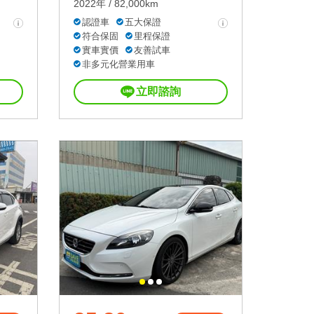
2022年 / 82,000km
認證車
五大保證
符合保固
里程保證
實車實價
友善試車
非多元化營業用車
立即諮詢