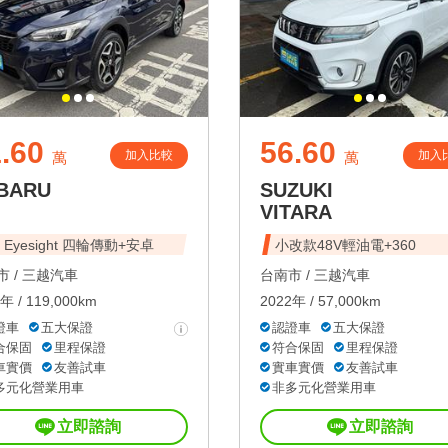
.60
56.60
加入比較
加入
萬
萬
BARU
SUZUKI
VITARA
S Eyesight 四輪傳動+安卓
小改款48V輕油電+360
 /
三越汽車
台南市 /
三越汽車
年 / 119,000km
2022年 / 57,000km
證車
五大保證
認證車
五大保證
合保固
里程保證
符合保固
里程保證
車實價
友善試車
實車實價
友善試車
多元化營業用車
非多元化營業用車
立即諮詢
立即諮詢