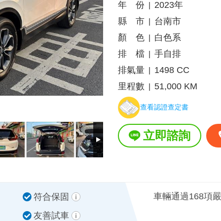
年 份
2023年
|
縣 市
台南市
|
顏 色
白色系
|
排 檔
手自排
|
排氣量
1498 CC
|
里程數
51,000 KM
|
查看認證查定書
立即諮詢
車輛通過168項
符合保固
友善試車