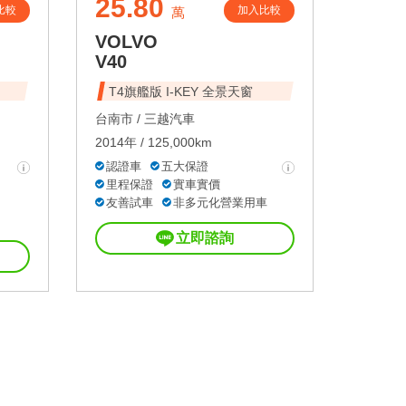
25.80
比較
加入比較
萬
VOLVO
V40
T4旗艦版 I-KEY 全景天窗
台南市 /
三越汽車
2014年 / 125,000km
認證車
五大保證
里程保證
實車實價
友善試車
非多元化營業用車
立即諮詢