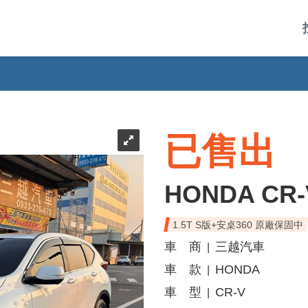
已售出
HONDA CR-
1.5T S版+安桌360 原廠保固中
車 商
三越汽車
|
車 款
HONDA
|
車 型
CR-V
|