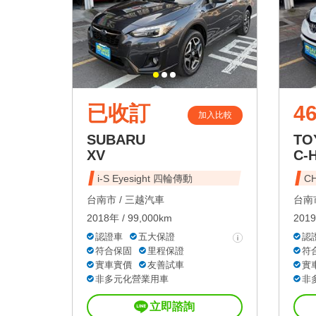
已收訂
46
加入比較
SUBARU
TO
XV
C-
i-S Eyesight 四輪傳動
C
台南市 /
三越汽車
台南市
2018年 / 99,000km
2019
認證車
五大保證
認
符合保固
里程保證
符
實車實價
友善試車
實
非多元化營業用車
非
立即諮詢