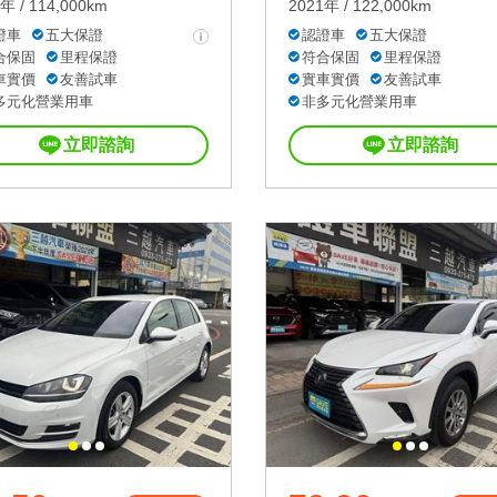
年 / 114,000km
2021年 / 122,000km
證車
五大保證
認證車
五大保證
合保固
里程保證
符合保固
里程保證
車實價
友善試車
實車實價
友善試車
多元化營業用車
非多元化營業用車
立即諮詢
立即諮詢