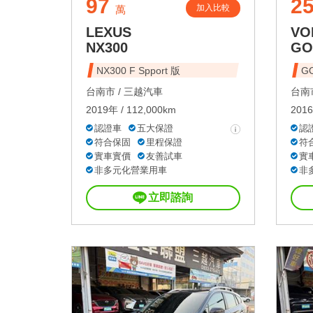
97
25
加入比較
萬
LEXUS
VO
NX300
GO
NX300 F Spport 版
GO
台南市 /
三越汽車
台南市
2019年 / 112,000km
2016
認證車
五大保證
認
符合保固
里程保證
符
實車實價
友善試車
實
非多元化營業用車
非
立即諮詢