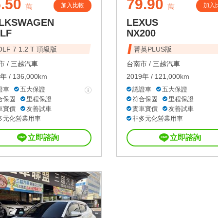
.50
79.90
加入比較
加入
萬
萬
LKSWAGEN
LEXUS
LF
NX200
LF 7 1.2 T 頂級版
菁英PLUS版
 /
三越汽車
台南市 /
三越汽車
年 / 136,000km
2019年 / 121,000km
證車
五大保證
認證車
五大保證
合保固
里程保證
符合保固
里程保證
車實價
友善試車
實車實價
友善試車
多元化營業用車
非多元化營業用車
立即諮詢
立即諮詢