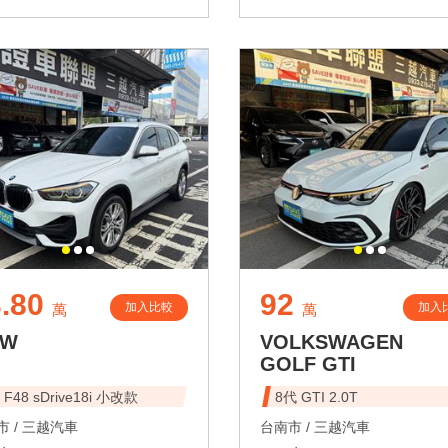
.80
92
加入比較
加入
萬
萬
MW
VOLKSWAGEN
GOLF GTI
 F48 sDrive18i 小改款
8代 GTI 2.0T
 /
三越汽車
台南市 /
三越汽車