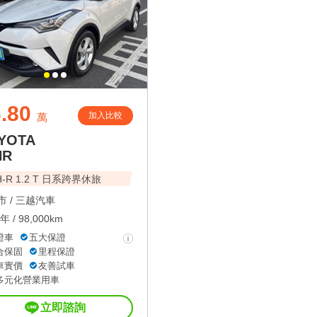
.80
加入比較
萬
YOTA
HR
H-R 1.2 T 日系跨界休旅
 /
三越汽車
年 / 98,000km
證車
五大保證
合保固
里程保證
車實價
友善試車
多元化營業用車
立即諮詢