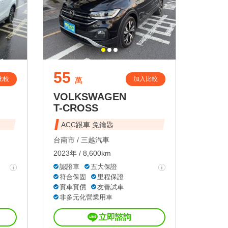
55
比較
加入比較
萬
VOLKSWAGEN
T-CROSS
ACC跟車 免鑰匙
台南市 /
三越汽車
2023年 / 8,600km
認證車
五大保證
符合保固
里程保證
實車實價
友善試車
非多元化營業用車
立即諮詢