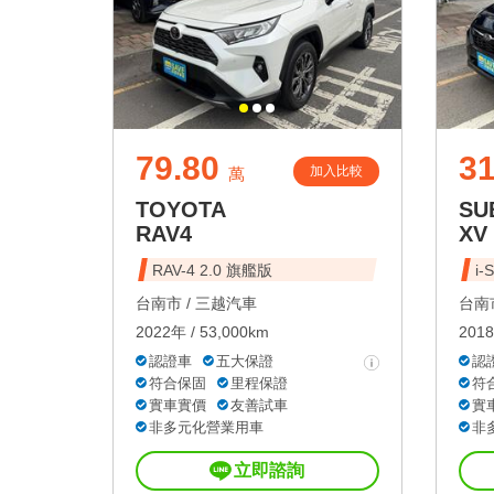
79.80
31
加入比較
萬
TOYOTA
SU
RAV4
XV
RAV-4 2.0 旗艦版
i-
台南市 /
三越汽車
台南市
2022年 / 53,000km
2018
認證車
五大保證
認
符合保固
里程保證
符
實車實價
友善試車
實
非多元化營業用車
非
立即諮詢