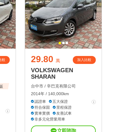
29.80
比較
加入比較
萬
VOLKSWAGEN
SHARAN
台中市 /
辛巴克有限公司
原鈑
2014年 / 140,000km
認證車
五大保證
符合保固
里程保證
實車實價
友善試車
非多元化營業用車
立即諮詢