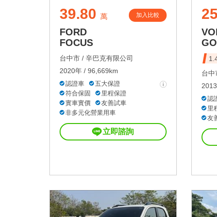
39.80
25
加入比較
萬
FORD
VO
FOCUS
GO
台中市 /
辛巴克有限公司
1
2020年 / 96,669km
台中市
認證車
五大保證
2013
符合保固
里程保證
認
實車實價
友善試車
里
非多元化營業用車
友
立即諮詢