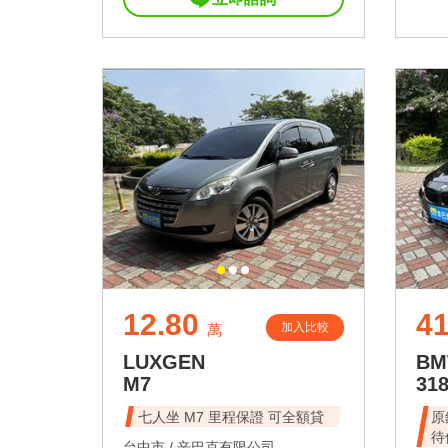
12.80
41
加入比較
萬
LUXGEN
B
M7
31
七人坐 M7 里程保證 可全額貸
原
待
台中市 /
辛巴克有限公司