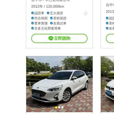
台中市
2012年 / 120,000km
2013
認證車
五大保證
符合保固
里程保證
認
實車實價
友善試車
里
非多元化營業用車
友
立即諮詢