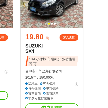
19.80
比較
加入比較
萬
SUZUKI
SX4
SX4 小休旅 市場稀少 多功能電
視 可
台中市 /
辛巴克有限公司
2015年 / 150,000km
認證車
五大保證
符合保固
里程保證
實車實價
友善試車
非多元化營業用車
立即諮詢