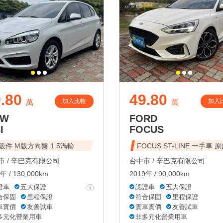
.80
49.80
加入比較
加入
萬
萬
MW
FORD
I
FOCUS
鈑件 M版方向盤 1.5渦輪
FOCUS ST-LINE 一手車 
 /
辛巴克有限公司
台中市 /
辛巴克有限公司
年 / 130,000km
2019年 / 90,000km
證車
五大保證
認證車
五大保證
合保固
里程保證
符合保固
里程保證
車實價
友善試車
實車實價
友善試車
多元化營業用車
非多元化營業用車