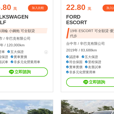
.80
22.80
加入比較
加入
萬
萬
LKSWAGEN
FORD
LF
ESCORT
.4渦輪 小鋼炮 可全額貸
19年 ESCORT 可全額貸 
代步
 /
辛巴克有限公司
台中市 /
辛巴克有限公司
年 / 120,000km
2019年 / 83,688km
證車
五大保證
程保證
實車實價
認證車
五大保證
善試車
非多元化營業用車
符合保固
里程保證
實車實價
友善試車
立即諮詢
非多元化營業用車
立即諮詢