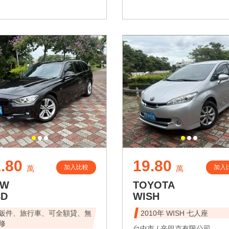
.80
19.80
加入比較
加入
萬
萬
MW
TOYOTA
8D
WISH
鈑件、旅行車、可全額貸、無
2010年 WISH 七人座
修
台中市 /
辛巴克有限公司