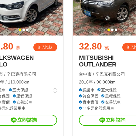
.80
32.80
加入比較
加入
萬
萬
LKSWAGEN
MITSUBISHI
LO
OUTLANDER
 /
辛巴克有限公司
台中市 /
辛巴克有限公司
年 / 110,000km
2016年 / 90,000km
證車
五大保證
認證車
五大保證
合保固
里程保證
符合保固
里程保證
車實價
友善試車
實車實價
友善試車
多元化營業用車
非多元化營業用車
立即諮詢
立即諮詢