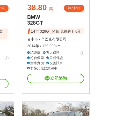
38.80
比較
加入比較
萬
BMW
328GT
優質
14年 328GT M版 免鑰匙 HK音
台中市 /
辛巴克有限公司
2014年 / 129,999km
認證車
五大保證
符合保固
里程保證
實車實價
友善試車
非多元化營業用車
立即諮詢