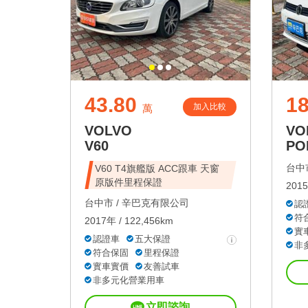
43.80
18
加入比較
萬
VOLVO
VO
V60
PO
台中市
V60 T4旗艦版 ACC跟車 天窗
原版件里程保證
2015
台中市 /
辛巴克有限公司
認
符
2017年 / 122,456km
實
認證車
五大保證
非
符合保固
里程保證
實車實價
友善試車
非多元化營業用車
立即諮詢