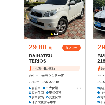
29.80
29
加入比較
萬
DAIHATSU
B
TERIOS
218
小悍馬 4輪傳動
原
台中市 /
辛巴克有限公司
台中市
2015年 / 200,000km
2016
認證車
五大保證
認
符合保固
里程保證
符
實車實價
友善試車
實
非多元化營業用車
非