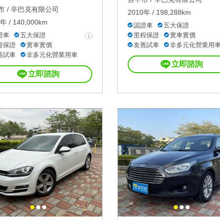
 /
辛巴克有限公司
2010年 / 198,288km
年 / 140,000km
認證車
五大保證
證車
五大保證
里程保證
實車實價
程保證
實車實價
友善試車
非多元化營業用
善試車
非多元化營業用車
立即諮詢
立即諮詢