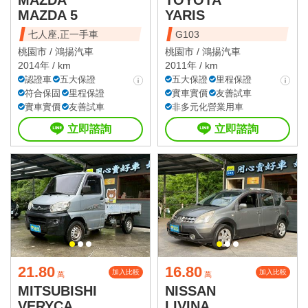
MAZDA 5
YARIS
七人座,正一手車
G103
桃園市 /
鴻揚汽車
桃園市 /
鴻揚汽車
2014年 / km
2011年 / km
認證車
五大保證
五大保證
里程保證
符合保固
里程保證
實車實價
友善試車
實車實價
友善試車
非多元化營業用車
立即諮詢
立即諮詢
21.80
16.80
加入比較
加入比較
萬
萬
MITSUBISHI
NISSAN
VERYCA
LIVINA