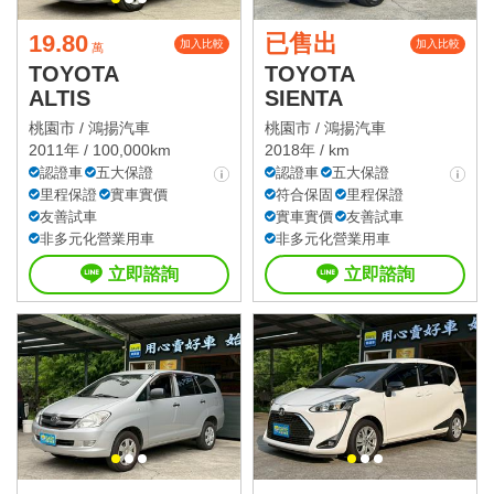
19.80
已售出
加入比較
加入比較
萬
TOYOTA
TOYOTA
ALTIS
SIENTA
桃園市 /
鴻揚汽車
桃園市 /
鴻揚汽車
2011年 / 100,000km
2018年 / km
認證車
五大保證
認證車
五大保證
里程保證
實車實價
符合保固
里程保證
友善試車
實車實價
友善試車
非多元化營業用車
非多元化營業用車
立即諮詢
立即諮詢