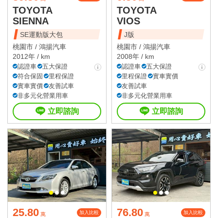
TOYOTA
TOYOTA
SIENNA
VIOS
SE運動版大包
J版
桃園市 /
鴻揚汽車
桃園市 /
鴻揚汽車
2012年 / km
2008年 / km
認證車
五大保證
認證車
五大保證
符合保固
里程保證
里程保證
實車實價
實車實價
友善試車
友善試車
非多元化營業用車
非多元化營業用車
立即諮詢
立即諮詢
25.80
76.80
加入比較
加入比較
萬
萬