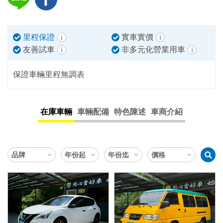
里程保證
實車實價
友善試車
非多元化營業用車
保證車輛里程無調表
在庫車輛
車輛配備
特色陳述
車商介紹