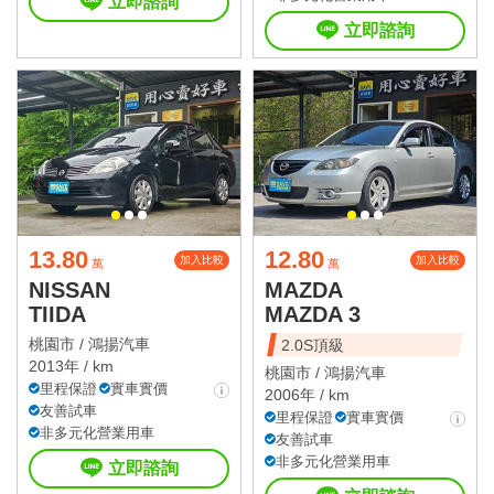
立即諮詢
立即諮詢
13.80
12.80
加入比較
加入比較
萬
萬
NISSAN
MAZDA
TIIDA
MAZDA 3
桃園市 /
鴻揚汽車
2.0S頂級
2013年 / km
桃園市 /
鴻揚汽車
里程保證
實車實價
2006年 / km
友善試車
里程保證
實車實價
非多元化營業用車
友善試車
非多元化營業用車
立即諮詢