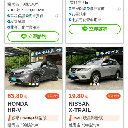
2011年 / km
桃園市 /
鴻揚汽車
里程保證
實車實價
2009年 / 190,000km
友善試車
里程保證
實車實價
非多元化營業用車
友善試車
非多元化營業用車
立即諮詢
立即諮詢
63.80
19.80
加入比較
加入比較
萬
萬
HONDA
NISSAN
HR-V
X-TRAIL
頂級Prestige尊榮版
2WD 玩美影音版
桃園市 /
鴻揚汽車
桃園市 /
鴻揚汽車