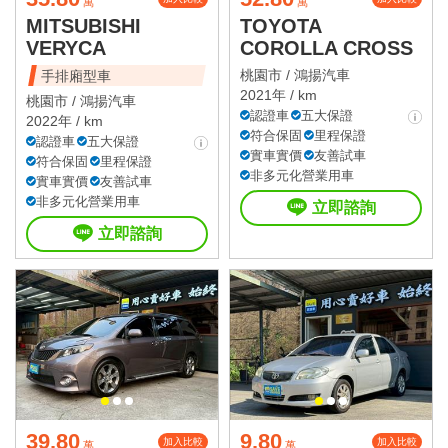
萬
萬
MITSUBISHI
TOYOTA
VERYCA
COROLLA CROSS
桃園市 /
鴻揚汽車
手排廂型車
2021年 / km
桃園市 /
鴻揚汽車
認證車
五大保證
2022年 / km
符合保固
里程保證
認證車
五大保證
實車實價
友善試車
符合保固
里程保證
非多元化營業用車
實車實價
友善試車
非多元化營業用車
立即諮詢
立即諮詢
39.80
9.80
加入比較
加入比較
萬
萬