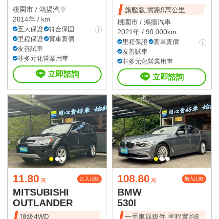
桃園市 /
鴻揚汽車
旗艦版,實跑9萬公里
2014年 / km
桃園市 /
鴻揚汽車
五大保證
符合保固
2021年 / 90,000km
里程保證
實車實價
里程保證
實車實價
友善試車
友善試車
非多元化營業用車
非多元化營業用車
立即諮詢
立即諮詢
11.80
108.80
加入比較
加入比較
萬
萬
MITSUBISHI
BMW
OUTLANDER
530I
頂級4WD
一手車原鈑件 里程實跑8