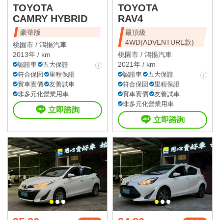
TOYOTA
TOYOTA
CAMRY HYBRID
RAV4
豪華版
最頂級
4WD(ADVENTURE款)
桃園市 /
鴻揚汽車
2013年 / km
桃園市 /
鴻揚汽車
2021年 / km
認證車
五大保證
符合保固
里程保證
認證車
五大保證
實車實價
友善試車
符合保固
里程保證
非多元化營業用車
實車實價
友善試車
非多元化營業用車
立即諮詢
立即諮詢