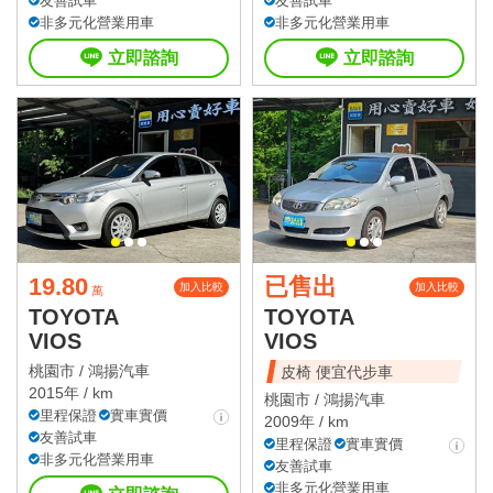
友善試車
友善試車
非多元化營業用車
非多元化營業用車
立即諮詢
立即諮詢
19.80
已售出
加入比較
加入比較
萬
TOYOTA
TOYOTA
VIOS
VIOS
桃園市 /
鴻揚汽車
皮椅 便宜代步車
2015年 / km
桃園市 /
鴻揚汽車
里程保證
實車實價
2009年 / km
友善試車
里程保證
實車實價
非多元化營業用車
友善試車
非多元化營業用車