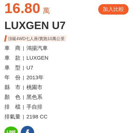
16.80
加入比較
萬
LUXGEN U7
頂級4WD七人座/實跑10萬公里
車 商
鴻揚汽車
|
車 款
LUXGEN
|
車 型
U7
|
年 份
2013年
|
縣 市
桃園市
|
顏 色
黑色系
|
排 檔
手自排
|
排氣量
2198 CC
|