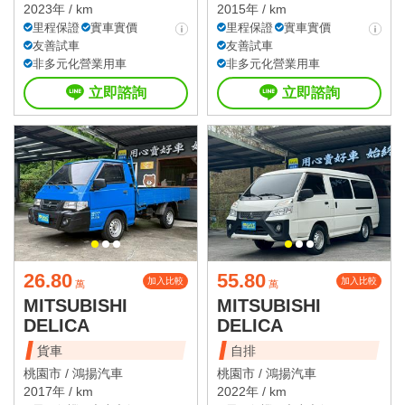
2023年 / km
2015年 / km
里程保證
實車實價
里程保證
實車實價
友善試車
友善試車
非多元化營業用車
非多元化營業用車
立即諮詢
立即諮詢
26.80
55.80
加入比較
加入比較
萬
萬
MITSUBISHI
MITSUBISHI
DELICA
DELICA
貨車
自排
桃園市 /
鴻揚汽車
桃園市 /
鴻揚汽車
2017年 / km
2022年 / km