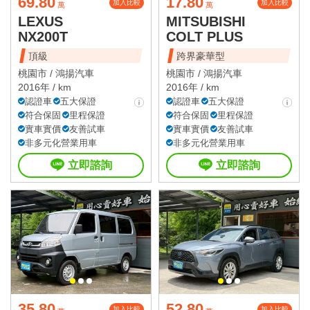
69.80
17.80
加入比較
加入比較
萬
萬
LEXUS
MITSUBISHI
NX200T
COLT PLUS
頂級
跨界豪華型
桃園市 /
鴻揚汽車
桃園市 /
鴻揚汽車
2016年 / km
2016年 / km
認證車
五大保證
認證車
五大保證
符合保固
里程保證
符合保固
里程保證
實車實價
友善試車
實車實價
友善試車
非多元化營業用車
非多元化營業用車
立即諮詢
立即諮詢
35.80
52.80
加入比較
加入比較