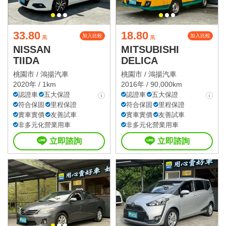
33.80
18.80
加入比較
加入比較
萬
萬
NISSAN
MITSUBISHI
TIIDA
DELICA
桃園市 /
鴻揚汽車
桃園市 /
鴻揚汽車
2020年 / 1km
2016年 / 90,000km
認證車
五大保證
認證車
五大保證
符合保固
里程保證
符合保固
里程保證
實車實價
友善試車
實車實價
友善試車
非多元化營業用車
非多元化營業用車
立即諮詢
立即諮詢