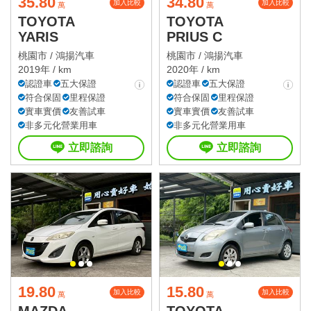
35.80
34.80
加入比較
加入比較
萬
萬
TOYOTA
TOYOTA
YARIS
PRIUS C
桃園市 /
鴻揚汽車
桃園市 /
鴻揚汽車
2019年 / km
2020年 / km
認證車
五大保證
認證車
五大保證
符合保固
里程保證
符合保固
里程保證
實車實價
友善試車
實車實價
友善試車
非多元化營業用車
非多元化營業用車
立即諮詢
立即諮詢
19.80
15.80
加入比較
加入比較
萬
萬
MAZDA
TOYOTA