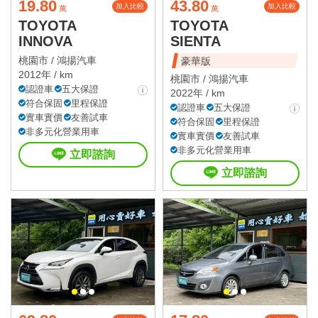
19.80
43.80
加入比較
加入比較
萬
萬
TOYOTA
TOYOTA
INNOVA
SIENTA
桃園市 /
鴻揚汽車
豪華版
2012年 / km
桃園市 /
鴻揚汽車
認證車
五大保證
2022年 / km
符合保固
里程保證
認證車
五大保證
實車實價
友善試車
符合保固
里程保證
非多元化營業用車
實車實價
友善試車
非多元化營業用車
立即諮詢
立即諮詢