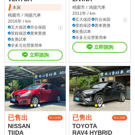
桃園市 /
鴻揚汽車
木床
2011年 / km
桃園市 /
鴻揚汽車
五大保證
符合保固
2016年 / km
里程保證
實車實價
五大保證
符合保固
友善試車
里程保證
實車實價
非多元化營業用車
友善試車
非多元化營業用車
立即諮詢
立即諮詢
已售出
已售出
加入比較
加入比較
NISSAN
TOYOTA
TIIDA
RAV4 HYBRID