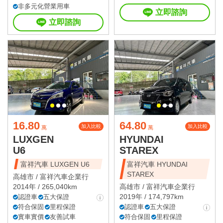
非多元化營業用車
立即諮詢
立即諮詢
16.80
64.80
加入比較
加入比較
萬
萬
LUXGEN
HYUNDAI
U6
STAREX
富祥汽車 LUXGEN U6
富祥汽車 HYUNDAI
STAREX
高雄市 /
富祥汽車企業行
2014年 / 265,040km
高雄市 /
富祥汽車企業行
2019年 / 174,797km
認證車
五大保證
符合保固
里程保證
認證車
五大保證
實車實價
友善試車
符合保固
里程保證