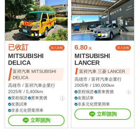
已收訂
6.80
加入比較
加入比較
萬
MITSUBISHI
MITSUBISHI
DELICA
LANCER
富祥汽車 MITSUBISHI
富祥汽車 三菱 LANCER
DELICA
高雄市 /
富祥汽車企業行
高雄市 /
富祥汽車企業行
2005年 / 190,000km
2025年 / 5,400km
里程保證
實車實價
里程保證
實車實價
友善試車
友善試車
非多元化營業用車
非多元化營業用車
立即諮詢
立即諮詢