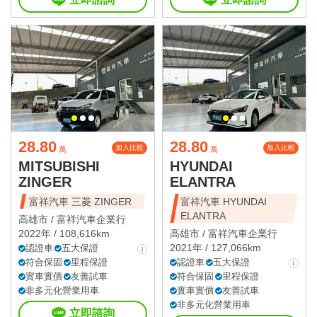
28.80
28.80
加入比較
加入比較
萬
萬
MITSUBISHI
HYUNDAI
ZINGER
ELANTRA
富祥汽車 三菱 ZINGER
富祥汽車 HYUNDAI
ELANTRA
高雄市 /
富祥汽車企業行
2022年 / 108,616km
高雄市 /
富祥汽車企業行
2021年 / 127,066km
認證車
五大保證
符合保固
里程保證
認證車
五大保證
實車實價
友善試車
符合保固
里程保證
非多元化營業用車
實車實價
友善試車
非多元化營業用車
立即諮詢