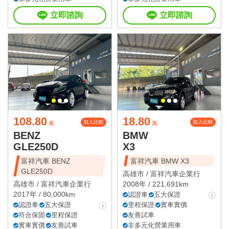
立即諮詢
立即諮詢
108.80
18.80
加入比較
加入比較
萬
萬
BENZ
BMW
GLE250D
X3
富祥汽車 BENZ
富祥汽車 BMW X3
GLE250D
高雄市 /
富祥汽車企業行
高雄市 /
富祥汽車企業行
2008年 / 221,691km
2017年 / 80,000km
認證車
五大保證
認證車
五大保證
里程保證
實車實價
符合保固
里程保證
友善試車
實車實價
友善試車
非多元化營業用車