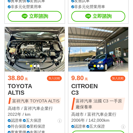
實車實價
友善試車
友善試車
非多元化營業用車
非多元化營業用車
立即諮詢
立即諮詢
38.80
9.80
加入比較
加入比較
萬
萬
TOYOTA
CITROEN
ALTIS
C3
富祥汽車 TOYOTA ALTIS
富祥汽車 法國 C3 一手原
廠保養車
高雄市 /
富祥汽車企業行
2022年 / km
高雄市 /
富祥汽車企業行
2006年 / 142,000km
認證車
五大保證
符合保固
里程保證
認證車
五大保證
實車實價
友善試車