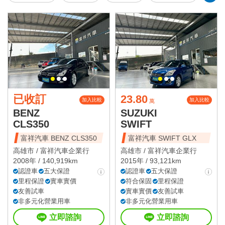
已收訂
23.80
加入比較
加入比較
萬
BENZ
SUZUKI
CLS350
SWIFT
富祥汽車 BENZ CLS350
富祥汽車 SWIFT GLX
高雄市 /
富祥汽車企業行
高雄市 /
富祥汽車企業行
2008年 / 140,919km
2015年 / 93,121km
認證車
五大保證
認證車
五大保證
里程保證
實車實價
符合保固
里程保證
友善試車
實車實價
友善試車
非多元化營業用車
非多元化營業用車
立即諮詢
立即諮詢