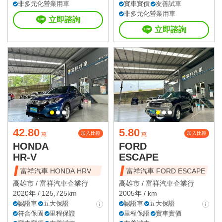
非多元化營業用車
實車實價
友善試車
非多元化營業用車
立即諮詢
立即諮詢
42.80
5.80
加入比較
加入比較
萬
萬
HONDA
FORD
HR-V
ESCAPE
富祥汽車 HONDA HRV
富祥汽車 FORD ESCAPE
高雄市 /
富祥汽車企業行
高雄市 /
富祥汽車企業行
2020年 / 125,725km
2005年 / km
認證車
五大保證
認證車
五大保證
符合保固
里程保證
里程保證
實車實價