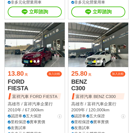
非多元化營業用車
非多元化營業用車
立即諮詢
立即諮詢
13.80
25.80
加入比較
加入比較
萬
萬
FORD
BENZ
FIESTA
C300
富祥汽車 FORD FIESTA
富祥汽車 BENZ C300
高雄市 /
富祥汽車企業行
高雄市 /
富祥汽車企業行
2010年 / 67,000km
2009年 / 120,000km
認證車
五大保證
認證車
五大保證
里程保證
實車實價
里程保證
實車實價
友善試車
友善試車