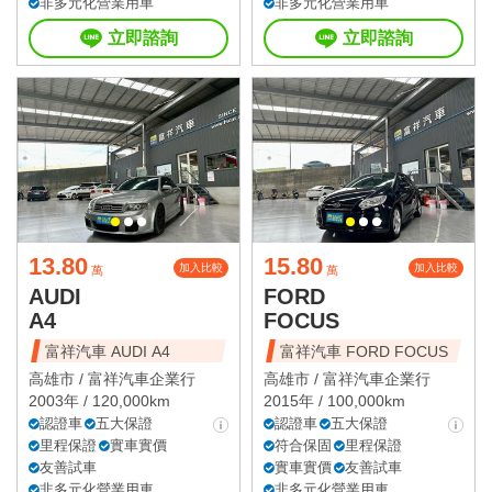
非多元化營業用車
非多元化營業用車
立即諮詢
立即諮詢
13.80
15.80
加入比較
加入比較
萬
萬
AUDI
FORD
A4
FOCUS
富祥汽車 AUDI A4
富祥汽車 FORD FOCUS
高雄市 /
富祥汽車企業行
高雄市 /
富祥汽車企業行
2003年 / 120,000km
2015年 / 100,000km
認證車
五大保證
認證車
五大保證
里程保證
實車實價
符合保固
里程保證
友善試車
實車實價
友善試車
非多元化營業用車
非多元化營業用車