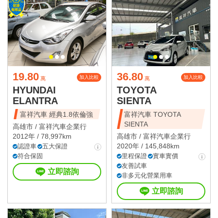
19.80
36.80
加入比較
加入比較
萬
萬
HYUNDAI
TOYOTA
ELANTRA
SIENTA
富祥汽車 經典1.8依倫強
富祥汽車 TOYOTA
SIENTA
高雄市 /
富祥汽車企業行
2012年 / 78,997km
高雄市 /
富祥汽車企業行
2020年 / 145,848km
認證車
五大保證
符合保固
里程保證
實車實價
友善試車
立即諮詢
非多元化營業用車
立即諮詢