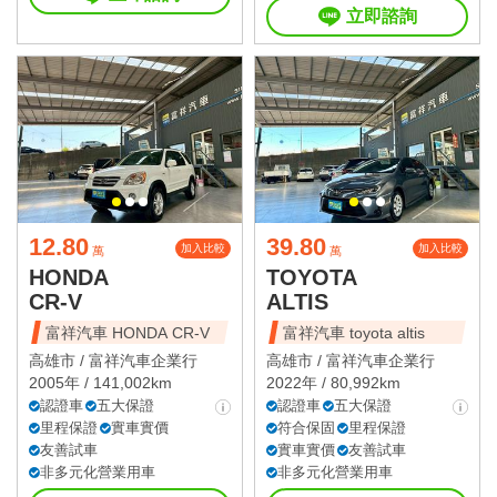
立即諮詢
12.80
39.80
加入比較
加入比較
萬
萬
HONDA
TOYOTA
CR-V
ALTIS
富祥汽車 HONDA CR-V
富祥汽車 toyota altis
高雄市 /
富祥汽車企業行
高雄市 /
富祥汽車企業行
2005年 / 141,002km
2022年 / 80,992km
認證車
五大保證
認證車
五大保證
里程保證
實車實價
符合保固
里程保證
友善試車
實車實價
友善試車
非多元化營業用車
非多元化營業用車