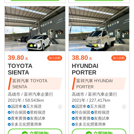
39.80
38.80
加入比較
加入比較
萬
萬
TOYOTA
HYUNDAI
SIENTA
PORTER
富祥汽車 TOYOTA
富祥汽車 HYUNDAI
SIENTA
PORTER
高雄市 /
富祥汽車企業行
高雄市 /
富祥汽車企業行
2021年 / 58,543km
2021年 / 227,417km
認證車
五大保證
認證車
五大保證
符合保固
里程保證
符合保固
里程保證
實車實價
友善試車
實車實價
友善試車
非多元化營業用車
非多元化營業用車
立即諮詢
立即諮詢