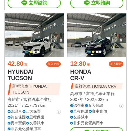
立即諮詢
立即諮詢
42.80
12.80
加入比較
加入比較
萬
萬
HYUNDAI
HONDA
TUCSON
CR-V
富祥汽車 HYUNDAI
富祥汽車 HONDA CRV
TUCSON
高雄市 /
富祥汽車企業行
高雄市 /
富祥汽車企業行
2007年 / 202,602km
2021年 / 217,797km
認證車
五大保證
認證車
五大保證
里程保證
實車實價
符合保固
里程保證
友善試車
實車實價
友善試車
非多元化營業用車
非多元化營業用車