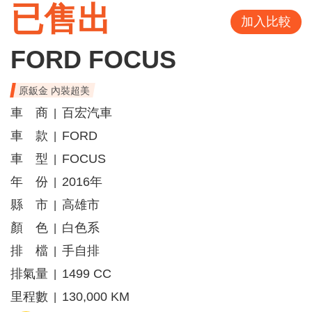
已售出
加入比較
FORD FOCUS
原鈑金 內裝超美
車 商
百宏汽車
|
車 款
FORD
|
車 型
FOCUS
|
年 份
2016年
|
縣 市
高雄市
|
顏 色
白色系
|
排 檔
手自排
|
排氣量
1499 CC
|
里程數
130,000 KM
|