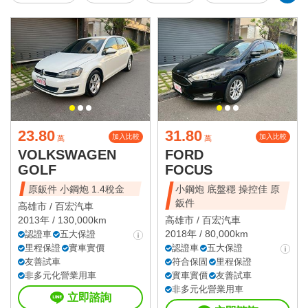
23.80
31.80
加入比較
加入比較
萬
萬
VOLKSWAGEN
FORD
GOLF
FOCUS
原鈑件 小鋼炮 1.4稅金
小鋼炮 底盤穩 操控佳 原
鈑件
高雄市 /
百宏汽車
2013年 / 130,000km
高雄市 /
百宏汽車
2018年 / 80,000km
認證車
五大保證
里程保證
實車實價
認證車
五大保證
友善試車
符合保固
里程保證
非多元化營業用車
實車實價
友善試車
非多元化營業用車
立即諮詢