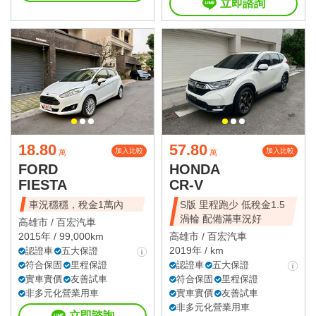
立即諮詢
18.80
57.80
加入比較
加入比較
萬
萬
FORD
HONDA
FIESTA
CR-V
車況穩穩，稅金1萬內
S版 里程跑少 低稅金1.5
渦輪 配備滿車況好
高雄市 /
百宏汽車
2015年 / 99,000km
高雄市 /
百宏汽車
2019年 / km
認證車
五大保證
符合保固
里程保證
認證車
五大保證
實車實價
友善試車
符合保固
里程保證
非多元化營業用車
實車實價
友善試車
非多元化營業用車
立即諮詢