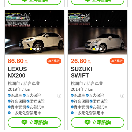
86.80
26.80
加入比較
加入比較
萬
萬
LEXUS
SUZUKI
NX200
SWIFT
桃園市 /
諾言車業
桃園市 /
諾言車業
2019年 / km
2014年 / km
認證車
五大保證
認證車
五大保證
符合保固
里程保證
符合保固
里程保證
實車實價
友善試車
實車實價
友善試車
非多元化營業用車
非多元化營業用車
立即諮詢
立即諮詢