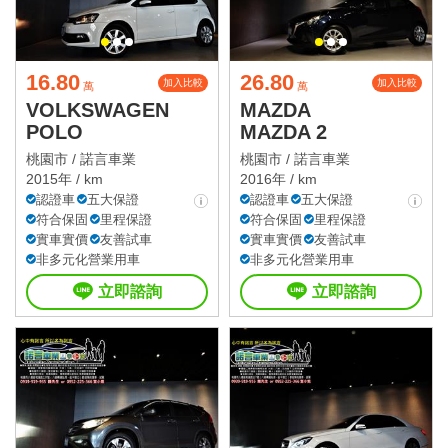
16.80
26.80
加入比較
加入比較
萬
萬
VOLKSWAGEN
MAZDA
POLO
MAZDA 2
桃園市 /
諾言車業
桃園市 /
諾言車業
2015年 / km
2016年 / km
認證車
五大保證
認證車
五大保證
符合保固
里程保證
符合保固
里程保證
實車實價
友善試車
實車實價
友善試車
非多元化營業用車
非多元化營業用車
立即諮詢
立即諮詢