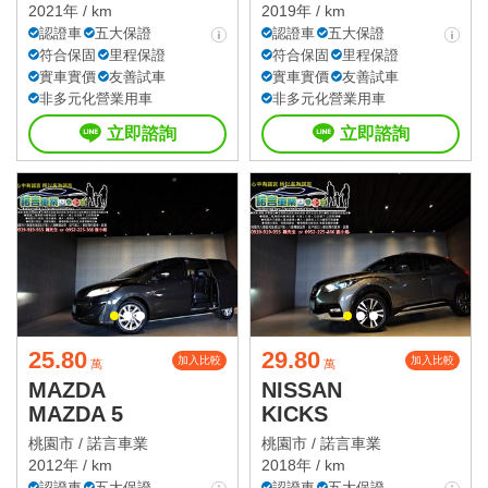
2021年 / km
2019年 / km
認證車
五大保證
認證車
五大保證
符合保固
里程保證
符合保固
里程保證
實車實價
友善試車
實車實價
友善試車
非多元化營業用車
非多元化營業用車
立即諮詢
立即諮詢
25.80
29.80
加入比較
加入比較
萬
萬
MAZDA
NISSAN
MAZDA 5
KICKS
桃園市 /
諾言車業
桃園市 /
諾言車業
2012年 / km
2018年 / km
認證車
五大保證
認證車
五大保證