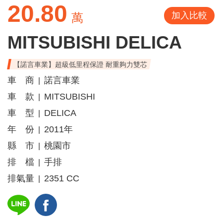
20.80
加入比較
萬
MITSUBISHI DELICA
【諾言車業】超級低里程保證 耐重夠力雙芯
車 商
諾言車業
|
車 款
MITSUBISHI
|
車 型
DELICA
|
年 份
2011年
|
縣 市
桃園市
|
排 檔
手排
|
排氣量
2351 CC
|