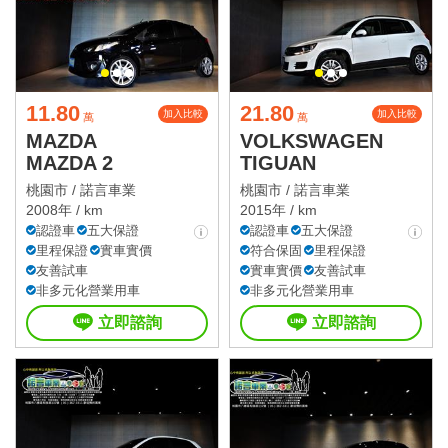
11.80
21.80
加入比較
加入比較
萬
萬
MAZDA
VOLKSWAGEN
MAZDA 2
TIGUAN
桃園市 /
諾言車業
桃園市 /
諾言車業
2008年 / km
2015年 / km
認證車
五大保證
認證車
五大保證
里程保證
實車實價
符合保固
里程保證
友善試車
實車實價
友善試車
非多元化營業用車
非多元化營業用車
立即諮詢
立即諮詢