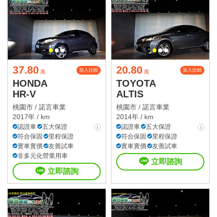
37.80
20.80
加入比較
加入比較
萬
萬
HONDA
TOYOTA
HR-V
ALTIS
桃園市 /
諾言車業
桃園市 /
諾言車業
2017年 / km
2014年 / km
認證車
五大保證
認證車
五大保證
符合保固
里程保證
符合保固
里程保證
實車實價
友善試車
實車實價
友善試車
非多元化營業用車
立即諮詢
立即諮詢