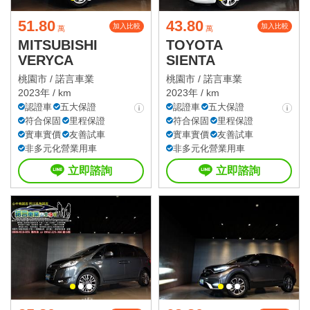
51.80
43.80
加入比較
加入比較
萬
萬
MITSUBISHI
TOYOTA
VERYCA
SIENTA
桃園市 /
諾言車業
桃園市 /
諾言車業
2023年 / km
2023年 / km
認證車
五大保證
認證車
五大保證
符合保固
里程保證
符合保固
里程保證
實車實價
友善試車
實車實價
友善試車
非多元化營業用車
非多元化營業用車
立即諮詢
立即諮詢