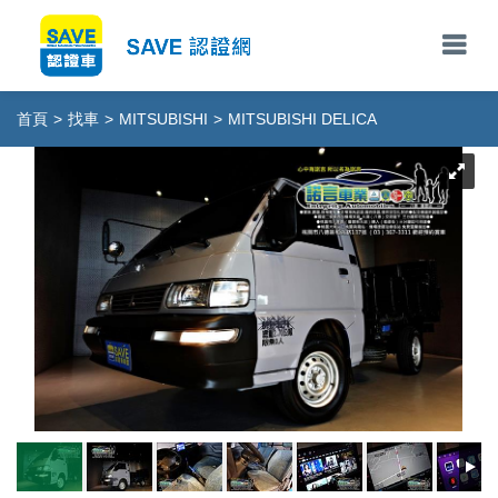
首頁
>
找車
>
MITSUBISHI
>
MITSUBISHI DELICA