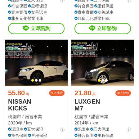
符合保固
里程保證
符合保固
里程保證
實車實價
友善試車
實車實價
友善試車
非多元化營業用車
非多元化營業用車
立即諮詢
立即諮詢
55.80
21.80
加入比較
加入比較
萬
萬
NISSAN
LUXGEN
KICKS
M7
桃園市 /
諾言車業
桃園市 /
諾言車業
2020年 / km
2014年 / km
認證車
五大保證
認證車
五大保證
符合保固
里程保證
符合保固
里程保證