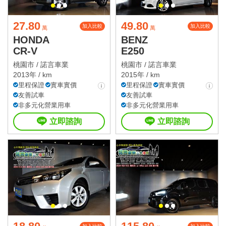
27.80
49.80
加入比較
加入比較
萬
萬
HONDA
BENZ
CR-V
E250
桃園市 /
諾言車業
桃園市 /
諾言車業
2013年 / km
2015年 / km
里程保證
實車實價
里程保證
實車實價
友善試車
友善試車
非多元化營業用車
非多元化營業用車
立即諮詢
立即諮詢