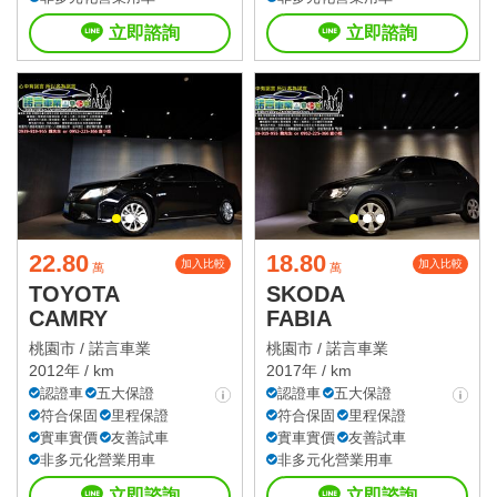
立即諮詢
立即諮詢
22.80
18.80
加入比較
加入比較
萬
萬
TOYOTA
SKODA
CAMRY
FABIA
桃園市 /
諾言車業
桃園市 /
諾言車業
2012年 / km
2017年 / km
認證車
五大保證
認證車
五大保證
符合保固
里程保證
符合保固
里程保證
實車實價
友善試車
實車實價
友善試車
非多元化營業用車
非多元化營業用車
立即諮詢
立即諮詢