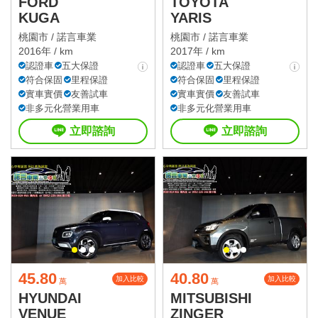
FORD
TOYOTA
KUGA
YARIS
桃園市 /
諾言車業
桃園市 /
諾言車業
2016年 / km
2017年 / km
認證車
五大保證
認證車
五大保證
符合保固
里程保證
符合保固
里程保證
實車實價
友善試車
實車實價
友善試車
非多元化營業用車
非多元化營業用車
立即諮詢
立即諮詢
45.80
40.80
加入比較
加入比較
萬
萬
HYUNDAI
MITSUBISHI
VENUE
ZINGER