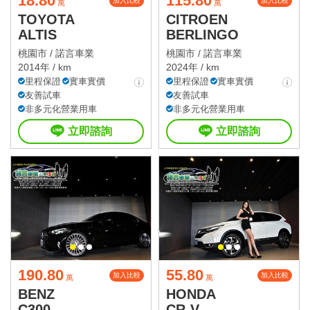
18.80
115.80
加入比較
加入比較
萬
萬
TOYOTA
CITROEN
ALTIS
BERLINGO
桃園市 /
諾言車業
桃園市 /
諾言車業
2014年 / km
2024年 / km
里程保證
實車實價
里程保證
實車實價
友善試車
友善試車
非多元化營業用車
非多元化營業用車
立即諮詢
立即諮詢
190.80
55.80
加入比較
加入比較
萬
萬
BENZ
HONDA
C300
CR-V