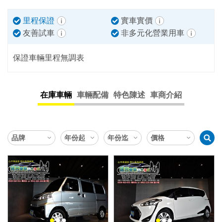
里程保證
實車實價
友善試車
非多元化營業用車
保證車輛里程無調表
在庫車輛
車輛配備
特色陳述
車商介紹