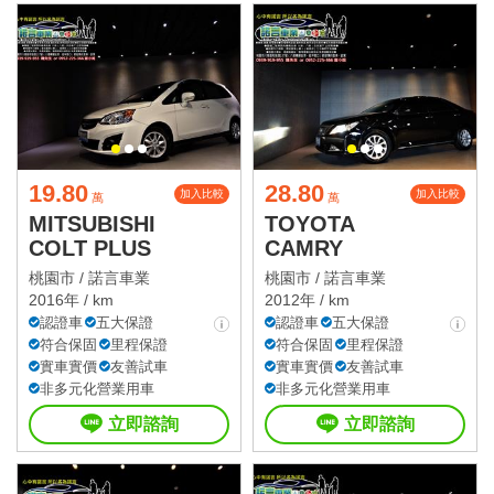
19.80
28.80
加入比較
加入比較
萬
萬
MITSUBISHI
TOYOTA
COLT PLUS
CAMRY
桃園市 /
諾言車業
桃園市 /
諾言車業
2016年 / km
2012年 / km
認證車
五大保證
認證車
五大保證
符合保固
里程保證
符合保固
里程保證
實車實價
友善試車
實車實價
友善試車
非多元化營業用車
非多元化營業用車
立即諮詢
立即諮詢