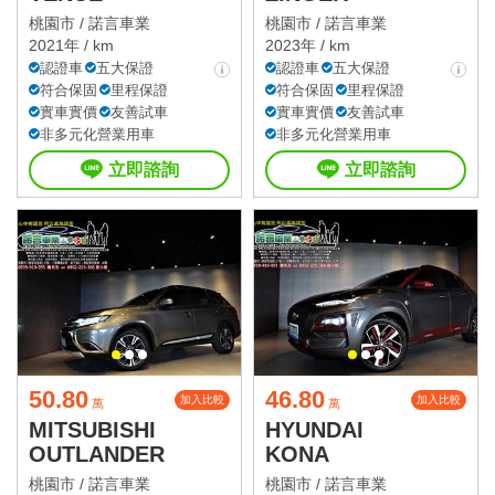
桃園市 /
諾言車業
桃園市 /
諾言車業
2021年 / km
2023年 / km
認證車
五大保證
認證車
五大保證
符合保固
里程保證
符合保固
里程保證
實車實價
友善試車
實車實價
友善試車
非多元化營業用車
非多元化營業用車
立即諮詢
立即諮詢
50.80
46.80
加入比較
加入比較
萬
萬
MITSUBISHI
HYUNDAI
OUTLANDER
KONA
桃園市 /
諾言車業
桃園市 /
諾言車業