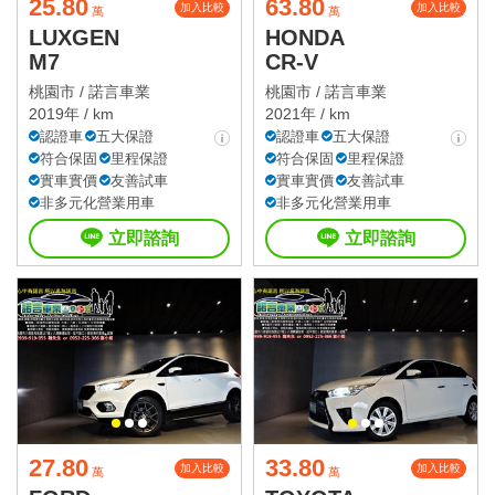
25.80
63.80
加入比較
加入比較
萬
萬
LUXGEN
HONDA
M7
CR-V
桃園市 /
諾言車業
桃園市 /
諾言車業
2019年 / km
2021年 / km
認證車
五大保證
認證車
五大保證
符合保固
里程保證
符合保固
里程保證
實車實價
友善試車
實車實價
友善試車
非多元化營業用車
非多元化營業用車
立即諮詢
立即諮詢
27.80
33.80
加入比較
加入比較
萬
萬