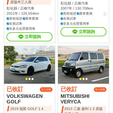
原版件三人座
彰化縣 /
正峰汽車
彰化縣 /
正峰汽車
2007年 / 130,708km
2021年 / 226,554km
里程保證
實車實價
里程保證
實車實價
友善試車
友善試車
非多元化營業用車
非多元化營業用車
立即諮詢
立即諮詢
已收訂
已收訂
加入比較
加入比較
VOLKSWAGEN
MITSUBISHI
GOLF
VERYCA
2019 福斯 GOLF 1.4
2013 三菱 菱利 1.3 原版