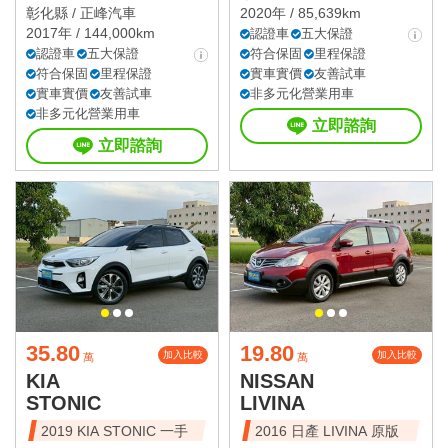
彰化縣 /
正峰汽車
2020年 / 85,639km
2017年 / 144,000km
認證車
五大保證
認證車
五大保證
符合保固
里程保證
符合保固
里程保證
實車實價
友善試車
實車實價
友善試車
非多元化營業用車
非多元化營業用車
立即諮詢
立即諮詢
35.80
19.80
加入比較
加入比較
萬
萬
KIA
NISSAN
STONIC
LIVINA
2019 KIA STONIC 一手
2016 日產 LIVINA 原版