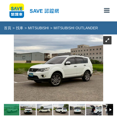
首頁
>
找車
>
MITSUBISHI
>
MITSUBISHI OUTLANDER