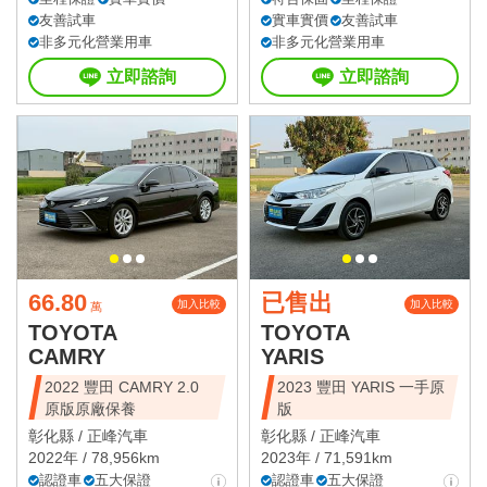
友善試車
實車實價
友善試車
非多元化營業用車
非多元化營業用車
立即諮詢
立即諮詢
66.80
已售出
加入比較
加入比較
萬
TOYOTA
TOYOTA
CAMRY
YARIS
2022 豐田 CAMRY 2.0
2023 豐田 YARIS 一手原
原版原廠保養
版
彰化縣 /
正峰汽車
彰化縣 /
正峰汽車
2022年 / 78,956km
2023年 / 71,591km
認證車
五大保證
認證車
五大保證