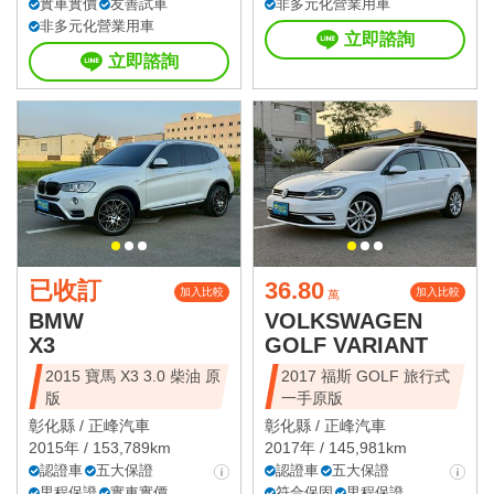
實車實價
友善試車
非多元化營業用車
非多元化營業用車
立即諮詢
立即諮詢
已收訂
36.80
加入比較
加入比較
萬
BMW
VOLKSWAGEN
X3
GOLF VARIANT
2015 寶馬 X3 3.0 柴油 原
2017 福斯 GOLF 旅行式
版
一手原版
彰化縣 /
正峰汽車
彰化縣 /
正峰汽車
2015年 / 153,789km
2017年 / 145,981km
認證車
五大保證
認證車
五大保證
里程保證
實車實價
符合保固
里程保證