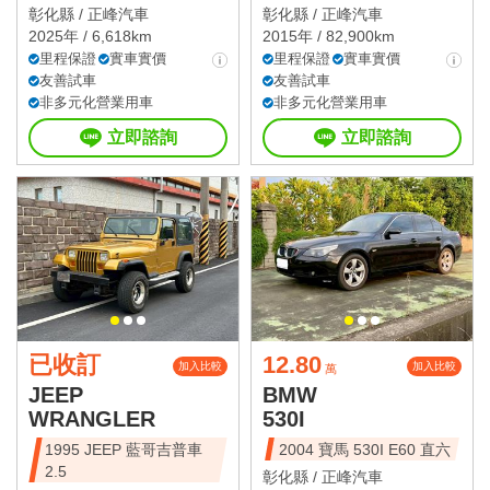
彰化縣 /
正峰汽車
彰化縣 /
正峰汽車
2025年 / 6,618km
2015年 / 82,900km
里程保證
實車實價
里程保證
實車實價
友善試車
友善試車
非多元化營業用車
非多元化營業用車
立即諮詢
立即諮詢
已收訂
12.80
加入比較
加入比較
萬
JEEP
BMW
WRANGLER
530I
1995 JEEP 藍哥吉普車
2004 寶馬 530I E60 直六
2.5
彰化縣 /
正峰汽車