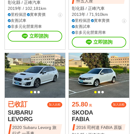
件五人座
彰化縣 /
正峰汽車
2019年 / 102,181km
彰化縣 /
正峰汽車
2013年 / 71,910km
里程保證
實車實價
友善試車
里程保證
實車實價
非多元化營業用車
友善試車
非多元化營業用車
立即諮詢
立即諮詢
已收訂
25.80
加入比較
加入比較
萬
SUBARU
SKODA
LEVORG
FABIA
2020 Subaru Levorg 旅
2016 司柯達 FABIA 原版
行式 一手車