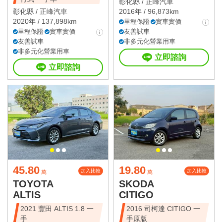
彰化縣 /
正峰汽車
彰化縣 /
正峰汽車
2016年 / 96,873km
2020年 / 137,898km
里程保證
實車實價
里程保證
實車實價
友善試車
友善試車
非多元化營業用車
非多元化營業用車
立即諮詢
立即諮詢
45.80
19.80
加入比較
加入比較
萬
萬
TOYOTA
SKODA
ALTIS
CITIGO
2021 豐田 ALTIS 1.8 一
2016 司柯達 CITIGO 一
手
手原版