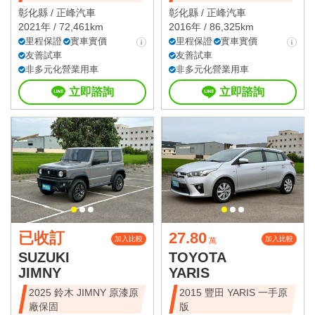
彰化縣 /
正峰汽車
彰化縣 /
正峰汽車
2021年 / 72,461km
2016年 / 86,325km
里程保證
實車實價
里程保證
實車實價
友善試車
友善試車
非多元化營業用車
非多元化營業用車
立即諮詢
立即諮詢
已收訂
27.80
加入比較
加入比較
萬
SUZUKI
TOYOTA
JIMNY
YARIS
2025 鈴木 JIMNY 原漆原
2015 豐田 YARIS 一手原
廠保固
版