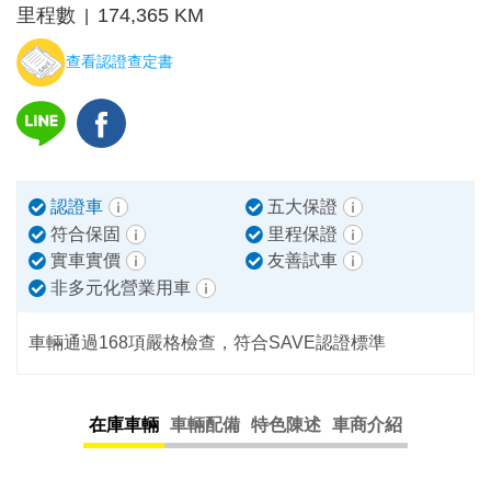
里程數
174,365 KM
|
查看認證查定書
認證車
五大保證
符合保固
里程保證
實車實價
友善試車
非多元化營業用車
車輛通過168項嚴格檢查，符合SAVE認證標準
在庫車輛
車輛配備
特色陳述
車商介紹