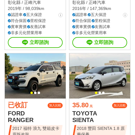
彰化縣 /
正峰汽車
彰化縣 /
正峰汽車
2019年 / 98,039km
2016年 / 147,369km
認證車
五大保證
認證車
五大保證
符合保固
里程保證
符合保固
里程保證
實車實價
友善試車
實車實價
友善試車
非多元化營業用車
非多元化營業用車
立即諮詢
立即諮詢
已收訂
35.80
加入比較
加入比較
萬
FORD
TOYOTA
RANGER
SIENTA
2017 福特 浪九 雙箱皮卡
2018 豐田 SIENTA 1.8 原
原版改裝
廠保養