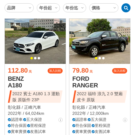
112.80
79.80
加入比較
加入比較
萬
萬
BENZ
FORD
A180
RANGER
2022 賓士 A180 1.3 運動
2022 福特 浪九 2.0 雙廂
版 原版件 23P
皮卡 原版
彰化縣 /
正峰汽車
彰化縣 /
正峰汽車
2022年 / 64,024km
2022年 / 12,000km
認證車
五大保證
認證車
五大保證
符合保固
里程保證
符合保固
里程保證
實車實價
友善試車
實車實價
友善試車