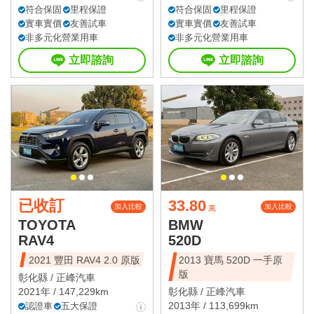
符合保固
里程保證
符合保固
里程保證
實車實價
友善試車
實車實價
友善試車
非多元化營業用車
非多元化營業用車
立即諮詢
立即諮詢
已收訂
33.80
加入比較
加入比較
萬
TOYOTA
BMW
RAV4
520D
2021 豐田 RAV4 2.0 原版
2013 寶馬 520D 一手原
版
彰化縣 /
正峰汽車
2021年 / 147,229km
彰化縣 /
正峰汽車
2013年 / 113,699km
認證車
五大保證