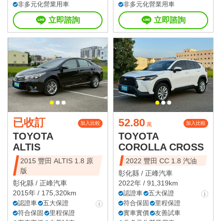
非多元化營業用車
非多元化營業用車
立即諮詢
立即諮詢
已收訂
52.80
加入比較
加入比較
萬
TOYOTA
TOYOTA
ALTIS
COROLLA CROSS
2015 豐田 ALTIS 1.8 原
2022 豐田 CC 1.8 汽油
版
彰化縣 /
正峰汽車
彰化縣 /
正峰汽車
2022年 / 91,319km
2015年 / 175,320km
認證車
五大保證
認證車
五大保證
符合保固
里程保證
符合保固
里程保證
實車實價
友善試車