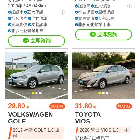
2020年 / 48,043km
認證車
五大保證
認證車
五大保證
符合保固
里程保證
符合保固
里程保證
實車實價
友善試車
實車實價
友善試車
非多元化營業用車
非多元化營業用車
立即諮詢
立即諮詢
29.80
31.80
加入比較
加入比較
萬
萬
VOLKSWAGEN
TOYOTA
GOLF
VIOS
2017 福斯 GOLF 1.0 原
2020 豐田 VIOS 1.5 一手
版
彰化縣 /
正峰汽車