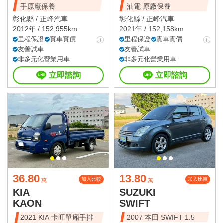
手原廠保養
油電 原廠保養
彰化縣 /
正峰汽車
彰化縣 /
正峰汽車
2012年 / 152,955km
2021年 / 152,158km
里程保證
實車實價
里程保證
實車實價
友善試車
友善試車
非多元化營業用車
非多元化營業用車
立即諮詢
立即諮詢
36.80
13.80
加入比較
加入比較
萬
萬
KIA
SUZUKI
KAON
SWIFT
2021 KIA 卡旺單廂手排
2007 本田 SWIFT 1.5