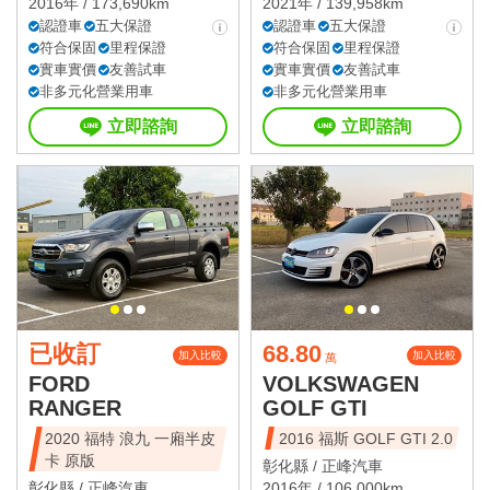
2016年 / 173,690km
2021年 / 139,958km
認證車
五大保證
認證車
五大保證
符合保固
里程保證
符合保固
里程保證
實車實價
友善試車
實車實價
友善試車
非多元化營業用車
非多元化營業用車
立即諮詢
立即諮詢
已收訂
68.80
加入比較
加入比較
萬
FORD
VOLKSWAGEN
RANGER
GOLF GTI
2020 福特 浪九 一廂半皮
2016 福斯 GOLF GTI 2.0
卡 原版
彰化縣 /
正峰汽車
彰化縣 /
正峰汽車
2016年 / 106,000km