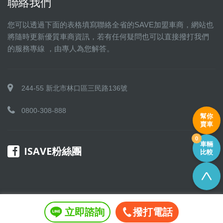
聯絡我們
您可以透過下面的表格填寫聯絡全省的SAVE加盟車商，網站也
將隨時更新優質車商資訊，若有任何疑問也可以直接撥打我們
的服務專線 ，由專人為您解答。
244-55 新北市林口區三民路136號
0800-308-888
幫你
賣車
0
車輛
ISAVE粉絲團
比較
立即諮詢
撥打電話
Copyright © 2016 SAVE 聯盟 All rights reserved.