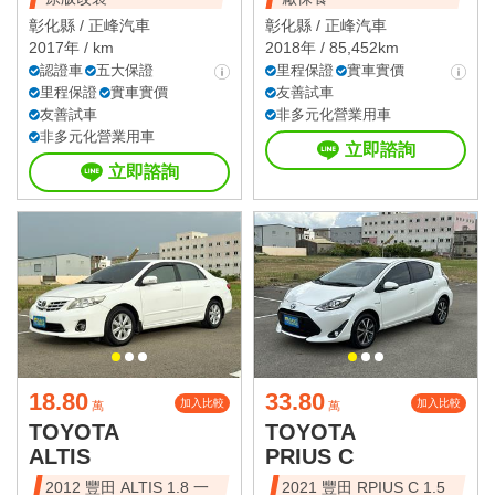
彰化縣 /
正峰汽車
彰化縣 /
正峰汽車
2017年 / km
2018年 / 85,452km
認證車
五大保證
里程保證
實車實價
里程保證
實車實價
友善試車
友善試車
非多元化營業用車
非多元化營業用車
立即諮詢
立即諮詢
18.80
33.80
加入比較
加入比較
萬
萬
TOYOTA
TOYOTA
ALTIS
PRIUS C
2012 豐田 ALTIS 1.8 一
2021 豐田 RPIUS C 1.5