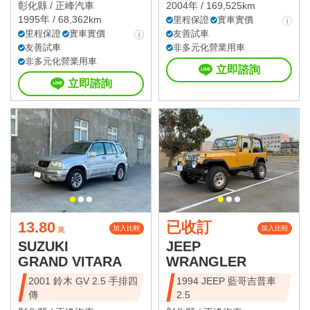
彰化縣 /
正峰汽車
2004年 / 169,525km
1995年 / 68,362km
里程保證
實車實價
里程保證
實車實價
友善試車
友善試車
非多元化營業用車
非多元化營業用車
立即諮詢
立即諮詢
13.80
已收訂
加入比較
加入比較
萬
SUZUKI
JEEP
GRAND VITARA
WRANGLER
2001 鈴木 GV 2.5 手排四
1994 JEEP 藍哥吉普車
傳
2.5