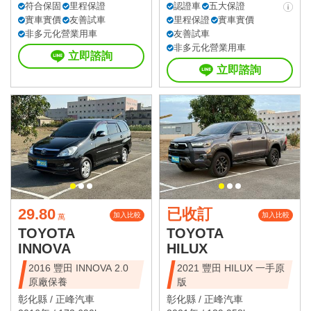
符合保固
里程保證
認證車
五大保證
實車實價
友善試車
里程保證
實車實價
非多元化營業用車
友善試車
非多元化營業用車
立即諮詢
立即諮詢
29.80
已收訂
加入比較
加入比較
萬
TOYOTA
TOYOTA
INNOVA
HILUX
2016 豐田 INNOVA 2.0
2021 豐田 HILUX 一手原
原廠保養
版
彰化縣 /
正峰汽車
彰化縣 /
正峰汽車