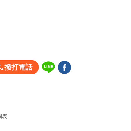
撥打電話
調表