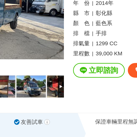
年 份
2014年
|
縣 市
彰化縣
|
顏 色
藍色系
|
排 檔
手排
|
排氣量
1299 CC
|
里程數
39,000 KM
|
立即諮詢
保證車輛里程無
友善試車