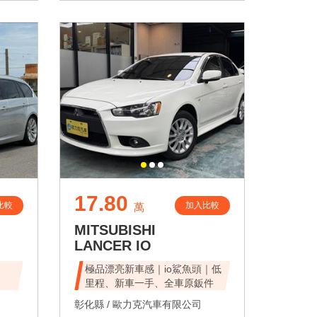
17.80
比較
加入比較
萬
MITSUBISHI
LANCER IO
極品漂亮新車感｜io鯊魚頭｜低
里程、新車一手、全車原鈑件
彰化縣 /
歐力克汽車有限公司