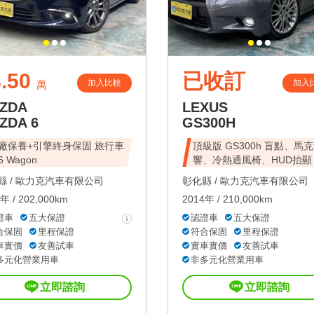
.50
已收訂
加入比較
加入
萬
ZDA
LEXUS
ZDA 6
GS300H
廠保養+引擎終身保固 旅行車
頂級版 GS300h 盲點、馬
 Wagon
響、冷熱通風椅、HUD抬顯
 /
歐力克汽車有限公司
彰化縣 /
歐力克汽車有限公司
年 / 202,000km
2014年 / 210,000km
證車
五大保證
認證車
五大保證
合保固
里程保證
符合保固
里程保證
車實價
友善試車
實車實價
友善試車
多元化營業用車
非多元化營業用車
立即諮詢
立即諮詢