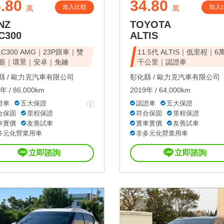
.80
34.80
加入比較
加入
萬
萬
NZ
TOYOTA
C300
ALTIS
LC300 AMG｜23P跟車｜雙
11.5代 ALTIS｜低里程｜6
眼｜環景｜安卓｜免鑰
千公里｜認證車
 /
歐力克汽車有限公司
彰化縣 /
歐力克汽車有限公司
年 / 86,000km
2019年 / 64,000km
證車
五大保證
認證車
五大保證
合保固
里程保證
符合保固
里程保證
車實價
友善試車
實車實價
友善試車
多元化營業用車
非多元化營業用車
立即諮詢
立即諮詢