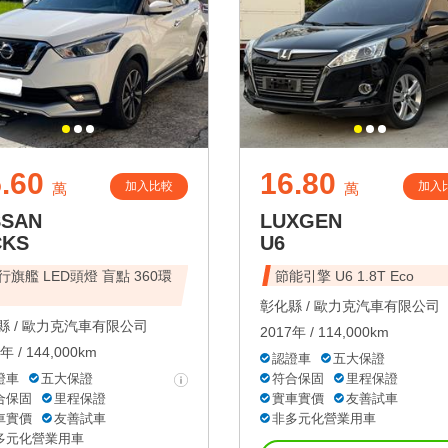
.60
16.80
加入比較
加入
萬
萬
SSAN
LUXGEN
CKS
U6
行旗艦 LED頭燈 盲點 360環
節能引擎 U6 1.8T Eco
彰化縣 /
歐力克汽車有限公司
 /
歐力克汽車有限公司
2017年 / 114,000km
年 / 144,000km
認證車
五大保證
證車
五大保證
符合保固
里程保證
合保固
里程保證
實車實價
友善試車
車實價
友善試車
非多元化營業用車
多元化營業用車