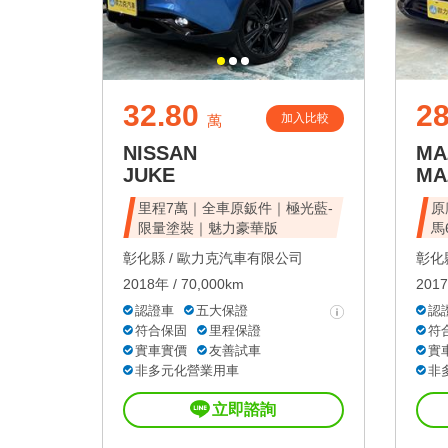
32.80
28
加入比較
萬
NISSAN
MA
JUKE
MA
里程7萬｜全車原鈑件｜極光藍-
原
限量塗裝｜魅力豪華版
馬6
彰化縣 /
歐力克汽車有限公司
彰化縣
2018年 / 70,000km
2017
認證車
五大保證
認
符合保固
里程保證
符
實車實價
友善試車
實
非多元化營業用車
非
立即諮詢