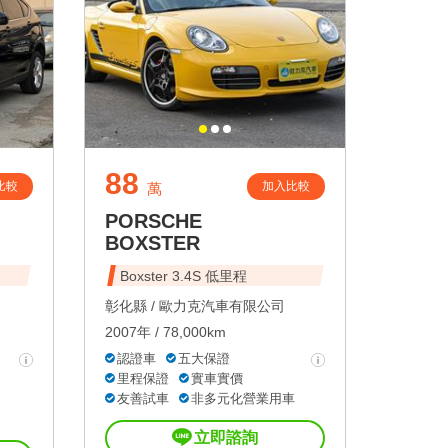
88
比較
加入比較
萬
PORSCHE
BOXSTER
Boxster 3.4S 低里程
彰化縣 /
歐力克汽車有限公司
2007年 / 78,000km
認證車
五大保證
里程保證
實車實價
友善試車
非多元化營業用車
立即諮詢