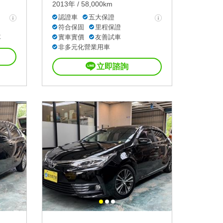
2013年 / 58,000km
認證車
五大保證
符合保固
里程保證
車
實車實價
友善試車
非多元化營業用車
立即諮詢