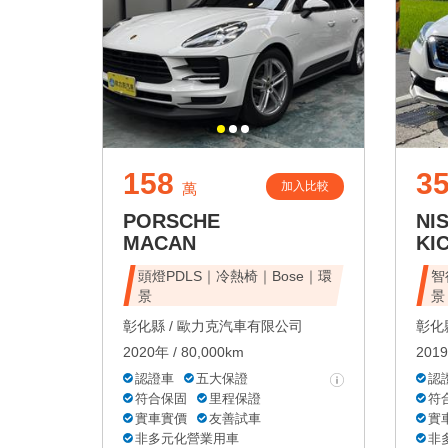
158
35
加入比較
萬
PORSCHE
NI
MACAN
KI
頭燈PDLS｜冷熱椅｜Bose｜環
智
景
景
彰化縣 /
歐力克汽車有限公司
彰化縣
2020年 / 80,000km
2019
認證車
五大保證
認
符合保固
里程保證
符
實車實價
友善試車
實
非多元化營業用車
非