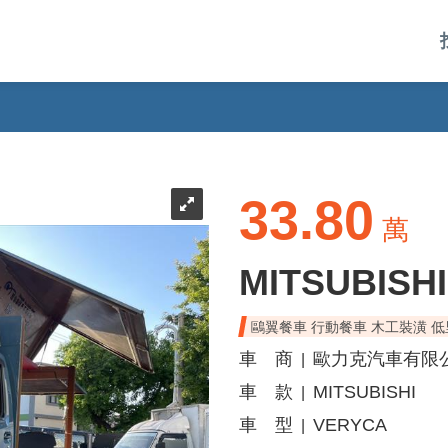
33.80
萬
MITSUBISH
鷗翼餐車 行動餐車 木工裝潢 低
車 商
歐力克汽車有限
|
車 款
MITSUBISHI
|
車 型
VERYCA
|