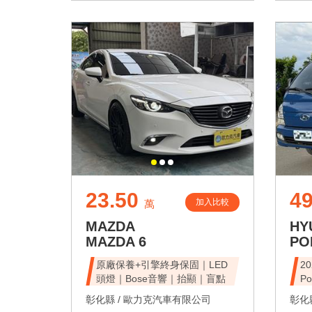
23.50
49
加入比較
萬
MAZDA
HY
MAZDA 6
PO
原廠保養+引擎終身保固｜LED
2
頭燈｜Bose音響｜抬顯｜盲點
Po
彰化縣 /
歐力克汽車有限公司
彰化縣