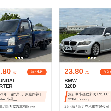
.80
23.80
加入比較
加入
萬
萬
UNDAI
BMW
RTER
320D
021年、跑2萬6、原廠保養｜
旅行車小改款末代 E91 LCI
rter 小霸王
320d Touring
 /
歐力克汽車有限公司
彰化縣 /
歐力克汽車有限公司