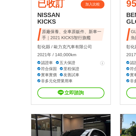
已收訂
95
加入比較
NISSAN
BE
KICKS
GL
原廠保養、全車原鈑件、新車一
G
手｜2021 KICKS智行旗艦
魚
彰化縣 /
歐力克汽車有限公司
彰化縣
2021年 / 140,000km
2017
認證車
五大保證
認
符合保固
里程保證
符
實車實價
友善試車
實
非多元化營業用車
非
立即諮詢