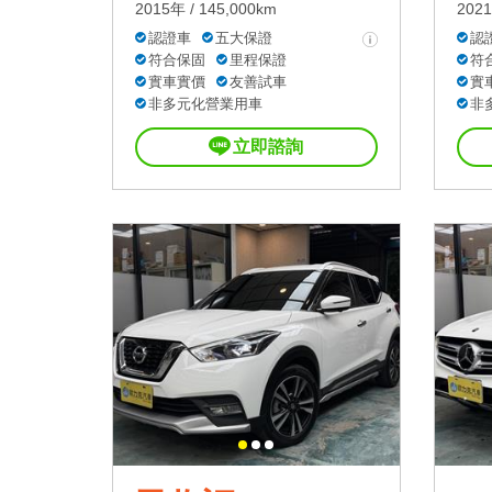
2015年 / 145,000km
2021
認證車
五大保證
認
符合保固
里程保證
符
實車實價
友善試車
實
非多元化營業用車
非
立即諮詢