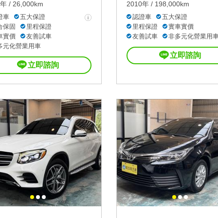
年 / 26,000km
2010年 / 198,000km
證車
五大保證
認證車
五大保證
合保固
里程保證
里程保證
實車實價
車實價
友善試車
友善試車
非多元化營業用
多元化營業用車
立即諮詢
立即諮詢