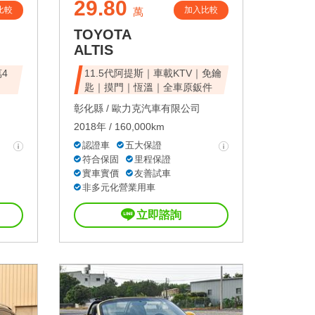
29.80
比較
加入比較
萬
TOYOTA
ALTIS
萬4
11.5代阿提斯｜車載KTV｜免鑰
匙｜摸門｜恆溫｜全車原鈑件
彰化縣 /
歐力克汽車有限公司
2018年 / 160,000km
認證車
五大保證
符合保固
里程保證
實車實價
友善試車
非多元化營業用車
立即諮詢