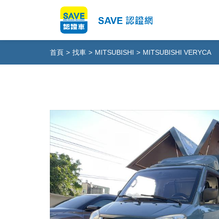
首頁
>
找車
>
MITSUBISHI
>
MITSUBISHI VERYCA