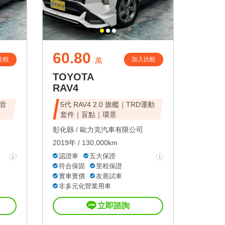
60.80
比較
加入比較
萬
TOYOTA
RAV4
克音
5代 RAV4 2.0 旗艦｜TRD運動
套件｜盲點｜環景
彰化縣 /
歐力克汽車有限公司
2019年 / 130,000km
認證車
五大保證
符合保固
里程保證
實車實價
友善試車
非多元化營業用車
立即諮詢