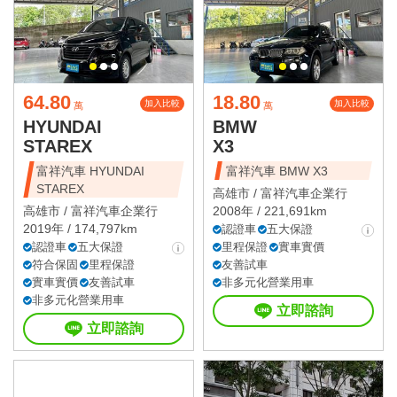
64.80
18.80
加入比較
加入比較
萬
萬
HYUNDAI
BMW
STAREX
X3
富祥汽車 HYUNDAI
富祥汽車 BMW X3
STAREX
高雄市 /
富祥汽車企業行
高雄市 /
富祥汽車企業行
2008年 / 221,691km
2019年 / 174,797km
認證車
五大保證
認證車
五大保證
里程保證
實車實價
符合保固
里程保證
友善試車
實車實價
友善試車
非多元化營業用車
非多元化營業用車
立即諮詢
立即諮詢