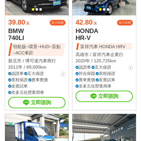
39.80
42.80
加入比較
加入比較
萬
萬
BMW
HONDA
740LI
HR-V
領航版~環景~HUD~盲點
富祥汽車 HONDA HRV
~ACC車距
高雄市 /
富祥汽車企業行
新北市 /
博可達汽車商行
2020年 / 125,725km
2011年 / 89,000km
認證車
五大保證
認證車
五大保證
符合保固
里程保證
里程保證
實車實價
實車實價
友善試車
友善試車
非多元化營業用車
非多元化營業用車
立即諮詢
立即諮詢