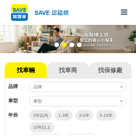
找車輛
找車商
找保修廠
品牌
車型
年份
1年以內
1-3年
3-5年
5-10年
10年以上