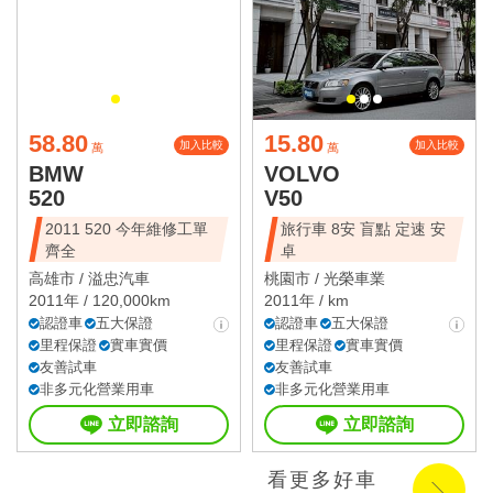
58.80
15.80
加入比較
加入比較
萬
萬
BMW
VOLVO
520
V50
2011 520 今年維修工單
旅行車 8安 盲點 定速 安
齊全
卓
高雄市 /
溢忠汽車
桃園市 /
光榮車業
2011年 / 120,000km
2011年 / km
認證車
五大保證
認證車
五大保證
里程保證
實車實價
里程保證
實車實價
友善試車
友善試車
非多元化營業用車
非多元化營業用車
立即諮詢
立即諮詢
看更多好車