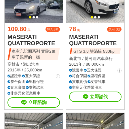
109.80
78
加入比較
加入比較
萬
萬
MASERATI
MASERATI
QUATTROPORTE
QUATTROPORTE
車主忘記開系列 實跑2萬
GTS 3.8 雙渦輪 530hp
車子跟新的一樣
新北市 /
博可達汽車商行
高雄市 /
溢忠汽車
2013年 / 88,000km
2015年 / 25,000km
認證車
五大保證
認證車
五大保證
符合保固
里程保證
符合保固
里程保證
實車實價
友善試車
實車實價
友善試車
非多元化營業用車
非多元化營業用車
立即諮詢
立即諮詢