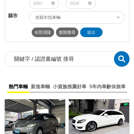
年
-
年
縣市
按縣市找車輛
ALL
台北市
新北市
基隆市
全部清除
進階搜尋
送出
桃園市
新竹市
新竹縣
苗栗縣
台中市
南投縣
彰化縣
雲林縣
嘉義市
嘉義縣
台南市
高雄市
屏東縣
宜蘭縣
花蓮縣
台東縣
熱門車輛
新進車輛
小資族推薦好車
5年內車齡休旅車
澎湖縣
連江縣
金門縣