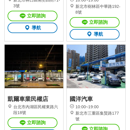
新北市林口區南勢四街71-
10:00~19:00
3號
新北市樹林區中華路192-
8號
立即諮詢
立即諮詢
導航
導航
凱爾車業民權店
國洋汽車
台北市內湖區民權東路六
10:00~19:00
段18號
新北市三重區集賢路177
號
立即諮詢
立即諮詢