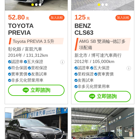
52.80
125
加入比較
加入比較
萬
萬
TOYOTA
BENZ
PREVIA
CLS63
Toyota PREVIA 3.5升
AMG SB 雙渦輪~德訂多
項配備
彰化縣 /
富凱汽車
2014年 / 131,312km
新北市 /
博可達汽車商行
2012年 / 105,000km
認證車
五大保證
符合保固
里程保證
認證車
五大保證
實車實價
友善試車
里程保證
實車實價
非多元化營業用車
友善試車
非多元化營業用車
立即諮詢
立即諮詢