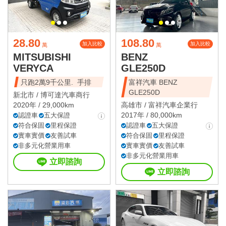
28.80
108.80
加入比較
加入比較
萬
萬
MITSUBISHI
BENZ
VERYCA
GLE250D
只跑2萬9千公里. 手排
富祥汽車 BENZ
GLE250D
新北市 /
博可達汽車商行
2020年 / 29,000km
高雄市 /
富祥汽車企業行
2017年 / 80,000km
認證車
五大保證
符合保固
里程保證
認證車
五大保證
實車實價
友善試車
符合保固
里程保證
非多元化營業用車
實車實價
友善試車
非多元化營業用車
立即諮詢
立即諮詢