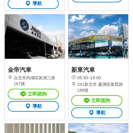
導航
金帝汽車
新東汽車
台北市內湖區新湖三路
09:30~19:00
167號
241新北市.蘆洲區集賢路
188號
立即諮詢
立即諮詢
導航
導航