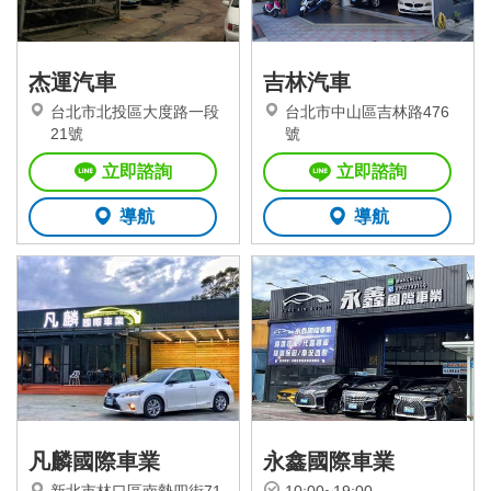
杰運汽車
吉林汽車
台北市北投區大度路一段
台北市中山區吉林路476
21號
號
立即諮詢
立即諮詢
導航
導航
凡麟國際車業
永鑫國際車業