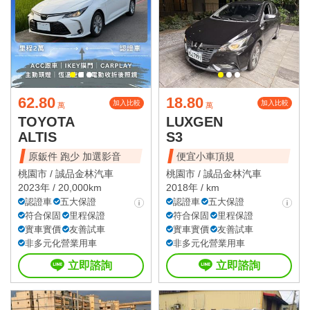
62.80
18.80
加入比較
加入比較
萬
萬
TOYOTA
LUXGEN
ALTIS
S3
原鈑件 跑少 加選影音
便宜小車頂規
桃園市 /
誠品金林汽車
桃園市 /
誠品金林汽車
2023年 / 20,000km
2018年 / km
認證車
五大保證
認證車
五大保證
符合保固
里程保證
符合保固
里程保證
實車實價
友善試車
實車實價
友善試車
非多元化營業用車
非多元化營業用車
立即諮詢
立即諮詢