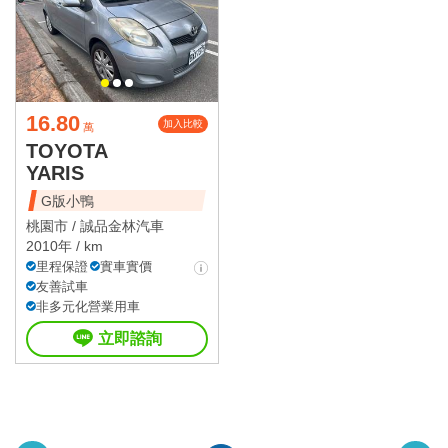
16.80
加入比較
萬
TOYOTA
YARIS
G版小鴨
桃園市 /
誠品金林汽車
2010年 / km
里程保證
實車實價
友善試車
非多元化營業用車
立即諮詢