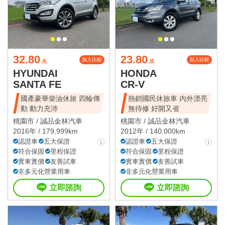
32.80
23.80
加入比較
加入比較
萬
萬
HYUNDAI
HONDA
SANTA FE
CR-V
國產豪華柴油休旅 四輪傳
熱銷國民休旅車 內外漂亮
動 動力充沛
無待修 好開又省
桃園市 /
誠品金林汽車
桃園市 /
誠品金林汽車
2016年 / 179,999km
2012年 / 140,000km
認證車
五大保證
認證車
五大保證
符合保固
里程保證
符合保固
里程保證
實車實價
友善試車
實車實價
友善試車
非多元化營業用車
非多元化營業用車
立即諮詢
立即諮詢