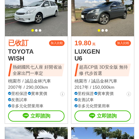
已收訂
19.80
加入比較
加入比較
萬
TOYOTA
LUXGEN
WISH
U6
熱銷國民七人座 好開省油
超高CP值 3D安全版 無待
全家出門一車定
修 代步首選
桃園市 /
誠品金林汽車
桃園市 /
誠品金林汽車
2007年 / 290,000km
2017年 / 150,000km
里程保證
實車實價
里程保證
實車實價
友善試車
友善試車
非多元化營業用車
非多元化營業用車
立即諮詢
立即諮詢