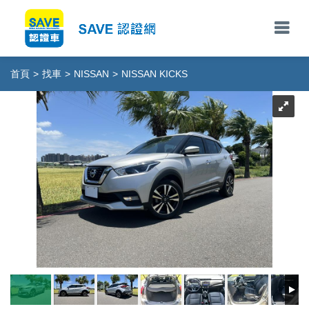
首頁
>
找車
>
NISSAN
>
NISSAN KICKS