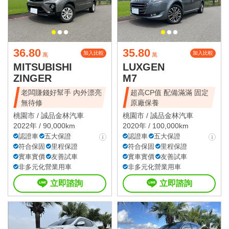
36.80
35.80
加入比較
加入比較
萬
萬
MITSUBISHI
LUXGEN
ZINGER
M7
老闆賺錢好幫手 內外漂亮
超高CP值 配備滿滿 固定
無待修
原廠保養
桃園市 /
誠品金林汽車
桃園市 /
誠品金林汽車
2022年 / 90,000km
2020年 / 100,000km
認證車
五大保證
認證車
五大保證
符合保固
里程保證
符合保固
里程保證
實車實價
友善試車
實車實價
友善試車
非多元化營業用車
非多元化營業用車
立即諮詢
立即諮詢