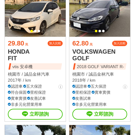
29.80
62.80
加入比較
加入比較
萬
萬
HONDA
VOLKSWAGEN
FIT
GOLF
vtis 安卓機
2018 GOLF VARIANT R-
桃園市 /
誠品金林汽車
桃園市 /
誠品金林汽車
2017年 / km
2018年 / km
認證車
五大保證
認證車
五大保證
符合保固
里程保證
里程保證
實車實價
實車實價
友善試車
友善試車
非多元化營業用車
非多元化營業用車
立即諮詢
立即諮詢