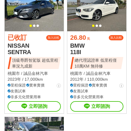
已收訂
26.80
加入比較
加入比較
萬
NISSAN
BMW
SENTRA
118I
頂級尊爵智駕版 超低里程
總代理認證車 低里程僅
車況九成新
10萬KM 無待修
桃園市 /
誠品金林汽車
桃園市 /
誠品金林汽車
2023年 / 17,000km
2012年 / 110,000km
里程保證
實車實價
里程保證
實車實價
友善試車
友善試車
非多元化營業用車
非多元化營業用車
立即諮詢
立即諮詢