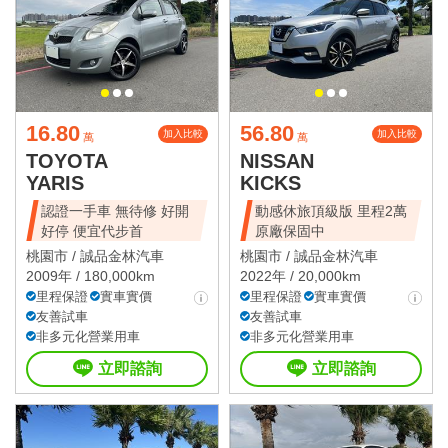
16.80
56.80
加入比較
加入比較
萬
萬
TOYOTA
NISSAN
YARIS
KICKS
認證一手車 無待修 好開
動感休旅頂級版 里程2萬
好停 便宜代步首
原廠保固中
桃園市 /
誠品金林汽車
桃園市 /
誠品金林汽車
2009年 / 180,000km
2022年 / 20,000km
里程保證
實車實價
里程保證
實車實價
友善試車
友善試車
非多元化營業用車
非多元化營業用車
立即諮詢
立即諮詢