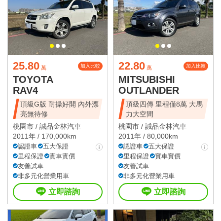
25.80
22.80
加入比較
加入比較
萬
萬
TOYOTA
MITSUBISHI
RAV4
OUTLANDER
頂級G版 耐操好開 內外漂
頂級四傳 里程僅8萬 大馬
亮無待修
力大空間
桃園市 /
誠品金林汽車
桃園市 /
誠品金林汽車
2011年 / 170,000km
2011年 / 80,000km
認證車
五大保證
認證車
五大保證
里程保證
實車實價
里程保證
實車實價
友善試車
友善試車
非多元化營業用車
非多元化營業用車
立即諮詢
立即諮詢