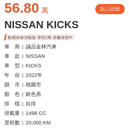
56.80
加入比較
萬
NISSAN KICKS
動感休旅頂級版 里程2萬 原廠保固中
車 商
誠品金林汽車
|
車 款
NISSAN
|
車 型
KICKS
|
年 份
2022年
|
縣 市
桃園市
|
顏 色
銀色系
|
排 檔
自排
|
排氣量
1498 CC
|
里程數
20,000 KM
|