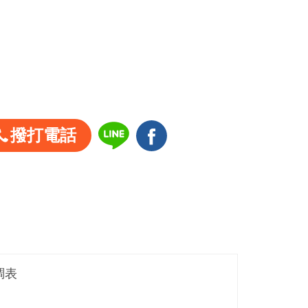
撥打電話
調表