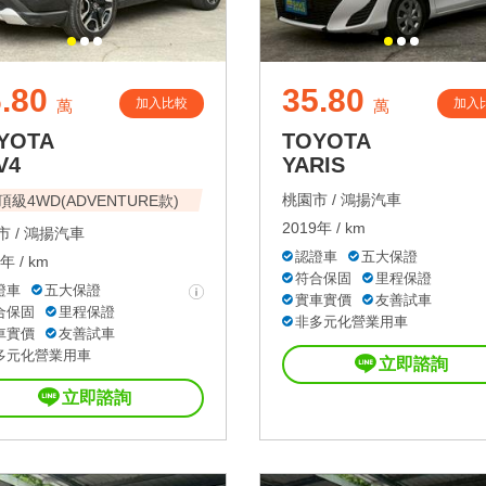
.80
35.80
加入比較
加入
萬
萬
YOTA
TOYOTA
V4
YARIS
桃園市 /
鴻揚汽車
頂級4WD(ADVENTURE款)
2019年 / km
 /
鴻揚汽車
認證車
五大保證
年 / km
符合保固
里程保證
證車
五大保證
實車實價
友善試車
合保固
里程保證
非多元化營業用車
車實價
友善試車
多元化營業用車
立即諮詢
立即諮詢