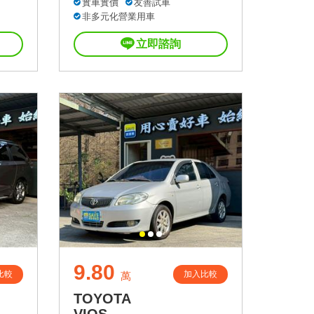
實車實價
友善試車
非多元化營業用車
立即諮詢
9.80
比較
加入比較
萬
TOYOTA
VIOS