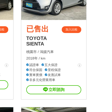
已售出
比較
加入比較
TOYOTA
SIENTA
桃園市 /
鴻揚汽車
2018年 / km
認證車
五大保證
符合保固
里程保證
車
實車實價
友善試車
非多元化營業用車
立即諮詢