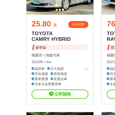
25.80
76
加入比較
萬
TOYOTA
TO
CAMRY HYBRID
RA
豪華版
最
桃園市 /
鴻揚汽車
桃園市
2013年 / km
2021
認證車
五大保證
認
符合保固
里程保證
符
實車實價
友善試車
實
非多元化營業用車
非
立即諮詢