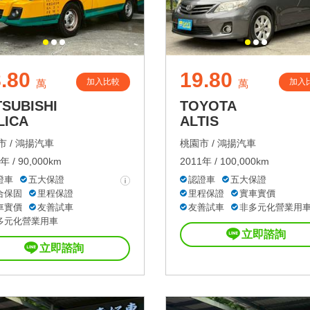
.80
19.80
加入比較
加入
萬
萬
TSUBISHI
TOYOTA
LICA
ALTIS
 /
鴻揚汽車
桃園市 /
鴻揚汽車
年 / 90,000km
2011年 / 100,000km
證車
五大保證
認證車
五大保證
合保固
里程保證
里程保證
實車實價
車實價
友善試車
友善試車
非多元化營業用
多元化營業用車
立即諮詢
立即諮詢