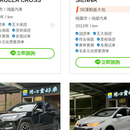
 /
鴻揚汽車
SE運動版大包
年 / km
桃園市 /
鴻揚汽車
證車
五大保證
2012年 / km
合保固
里程保證
認證車
五大保證
車實價
友善試車
符合保固
里程保證
多元化營業用車
實車實價
友善試車
非多元化營業用車
立即諮詢
立即諮詢