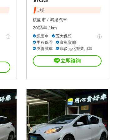
J版
桃園市 /
鴻揚汽車
2008年 / km
認證車
五大保證
里程保證
實車實價
友善試車
非多元化營業用車
立即諮詢