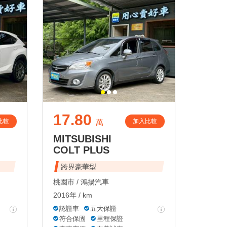
17.80
比較
加入比較
萬
MITSUBISHI
COLT PLUS
跨界豪華型
桃園市 /
鴻揚汽車
2016年 / km
認證車
五大保證
符合保固
里程保證