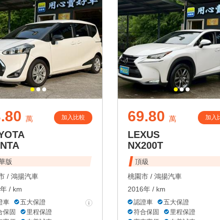
.80
69.80
加入比較
加入
萬
萬
YOTA
LEXUS
ENTA
NX200T
華版
頂級
 /
鴻揚汽車
桃園市 /
鴻揚汽車
年 / km
2016年 / km
證車
五大保證
認證車
五大保證
合保固
里程保證
符合保固
里程保證