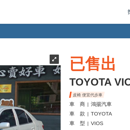
已售出
TOYOTA VI
皮椅 便宜代步車
車 商
鴻揚汽車
|
車 款
TOYOTA
|
車 型
VIOS
|