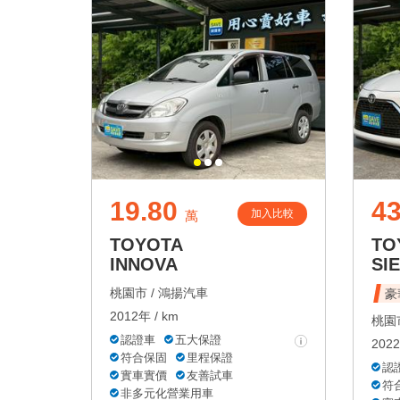
19.80
43
加入比較
萬
TOYOTA
TO
INNOVA
SI
桃園市 /
鴻揚汽車
豪
2012年 / km
桃園市
認證車
五大保證
2022
符合保固
里程保證
認
實車實價
友善試車
符
非多元化營業用車