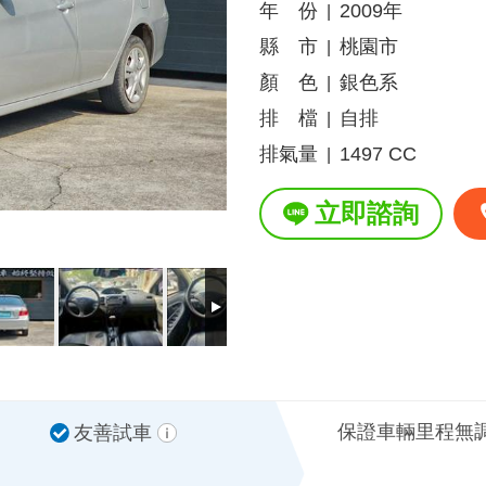
年 份
2009年
|
縣 市
桃園市
|
顏 色
銀色系
|
排 檔
自排
|
排氣量
1497 CC
|
立即諮詢
保證車輛里程無
友善試車