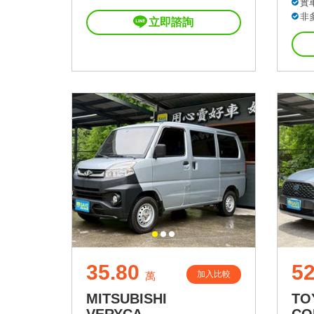
實
非
立即諮詢
35.80
52
加入比較
萬
MITSUBISHI
TO
VERYCA
CO