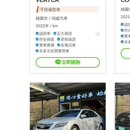
桃園市
手排廂型車
2021
桃園市 /
鴻揚汽車
認
2022年 / km
符
認證車
五大保證
實
符合保固
里程保證
非
實車實價
友善試車
非多元化營業用車
立即諮詢