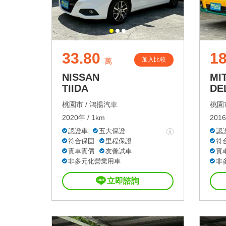
33.80
18
加入比較
萬
NISSAN
MI
TIIDA
DE
桃園市 /
鴻揚汽車
桃園市
2020年 / 1km
2016
認證車
五大保證
認
符合保固
里程保證
符
實車實價
友善試車
實
非多元化營業用車
非
立即諮詢