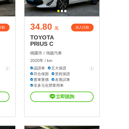
34.80
比較
加入比較
萬
TOYOTA
PRIUS C
桃園市 /
鴻揚汽車
2020年 / km
認證車
五大保證
符合保固
里程保證
實車實價
友善試車
非多元化營業用車
立即諮詢