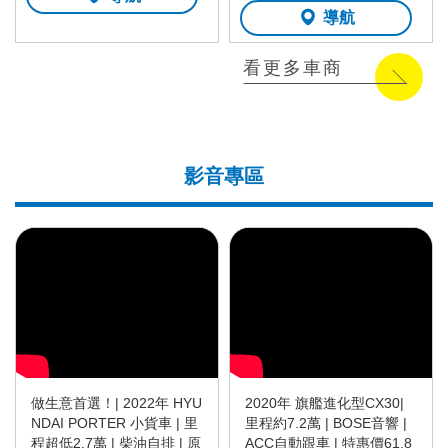
導航
看更多車商
影音專區
做生意首選！| 2022年 HYU
2020年 旗艦進化型CX30|
NDAI PORTER 小貨車 | 里
里程約7.2萬 | BOSE音響 |
程超低2.7萬 | 柴油自排 | 原
ACC自動跟車 | 特惠價61.8