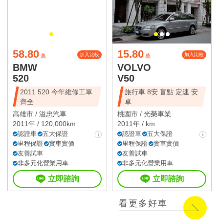
58.80
15.80
加入比較
加入比較
萬
萬
BMW
VOLVO
520
V50
2011 520 今年維修工單
旅行車 8安 盲點 定速 安
齊全
卓
高雄市 /
溢忠汽車
桃園市 /
光榮車業
2011年 / 120,000km
2011年 / km
認證車
五大保證
認證車
五大保證
里程保證
實車實價
里程保證
實車實價
友善試車
友善試車
非多元化營業用車
非多元化營業用車
立即諮詢
立即諮詢
看更多好車