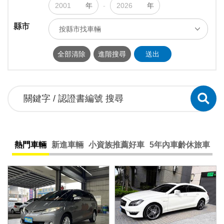
年
-
年
縣市
按縣市找車輛
ALL
台北市
新北市
基隆市
全部清除
進階搜尋
送出
桃園市
新竹市
新竹縣
苗栗縣
台中市
南投縣
彰化縣
雲林縣
嘉義市
嘉義縣
台南市
高雄市
屏東縣
宜蘭縣
花蓮縣
台東縣
熱門車輛
新進車輛
小資族推薦好車
5年內車齡休旅車
澎湖縣
連江縣
金門縣