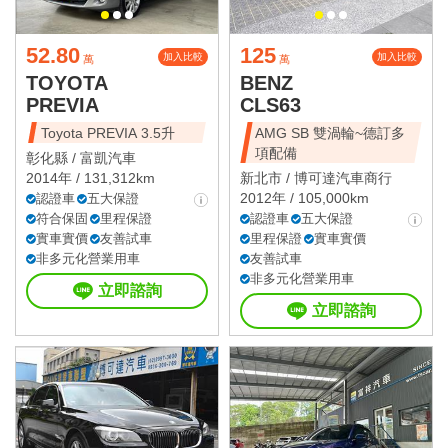
52.80
125
加入比較
加入比較
萬
萬
TOYOTA
BENZ
PREVIA
CLS63
Toyota PREVIA 3.5升
AMG SB 雙渦輪~德訂多
項配備
彰化縣 /
富凱汽車
2014年 / 131,312km
新北市 /
博可達汽車商行
2012年 / 105,000km
認證車
五大保證
符合保固
里程保證
認證車
五大保證
實車實價
友善試車
里程保證
實車實價
非多元化營業用車
友善試車
非多元化營業用車
立即諮詢
立即諮詢