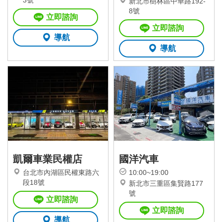
3號
新北市樹林區中華路192-
8號
立即諮詢
立即諮詢
導航
導航
凱爾車業民權店
國洋汽車
台北市內湖區民權東路六
10:00~19:00
段18號
新北市三重區集賢路177
號
立即諮詢
立即諮詢
導航