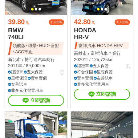
39.80
42.80
加入比較
加入比較
萬
萬
BMW
HONDA
740LI
HR-V
領航版~環景~HUD~盲點
富祥汽車 HONDA HRV
~ACC車距
高雄市 /
富祥汽車企業行
新北市 /
博可達汽車商行
2020年 / 125,725km
2011年 / 89,000km
認證車
五大保證
認證車
五大保證
符合保固
里程保證
里程保證
實車實價
實車實價
友善試車
友善試車
非多元化營業用車
非多元化營業用車
立即諮詢
立即諮詢