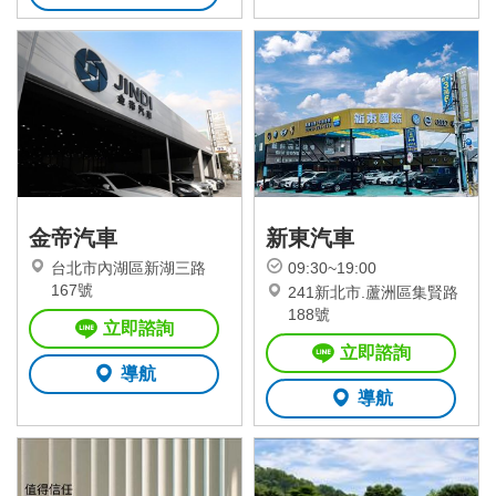
金帝汽車
新東汽車
台北市內湖區新湖三路
09:30~19:00
167號
241新北市.蘆洲區集賢路
188號
立即諮詢
立即諮詢
導航
導航