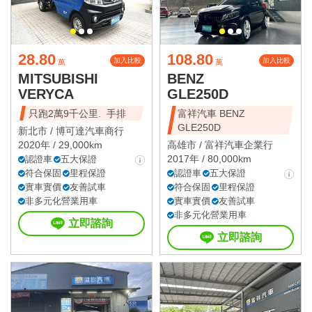
28.80
108.80
加入比較
加入比較
萬
萬
MITSUBISHI
BENZ
VERYCA
GLE250D
只跑2萬9千公里. 手排
富祥汽車 BENZ
GLE250D
新北市 /
博可達汽車商行
2020年 / 29,000km
高雄市 /
富祥汽車企業行
2017年 / 80,000km
認證車
五大保證
符合保固
里程保證
認證車
五大保證
實車實價
友善試車
符合保固
里程保證
非多元化營業用車
實車實價
友善試車
非多元化營業用車
立即諮詢
立即諮詢