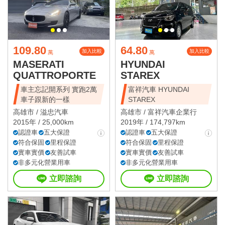
109.80
64.80
加入比較
加入比較
萬
萬
MASERATI
HYUNDAI
QUATTROPORTE
STAREX
車主忘記開系列 實跑2萬
富祥汽車 HYUNDAI
車子跟新的一樣
STAREX
高雄市 /
溢忠汽車
高雄市 /
富祥汽車企業行
2015年 / 25,000km
2019年 / 174,797km
認證車
五大保證
認證車
五大保證
符合保固
里程保證
符合保固
里程保證
實車實價
友善試車
實車實價
友善試車
非多元化營業用車
非多元化營業用車
立即諮詢
立即諮詢