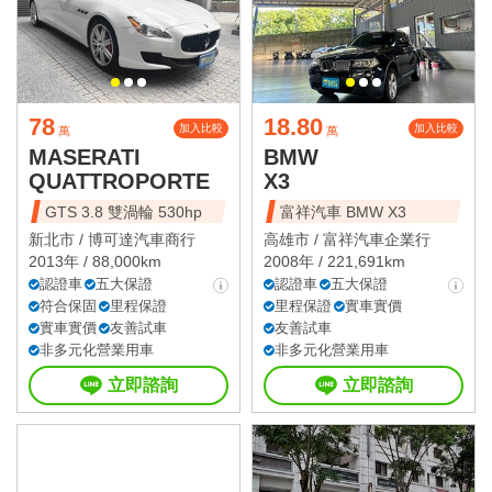
78
18.80
加入比較
加入比較
萬
萬
MASERATI
BMW
QUATTROPORTE
X3
GTS 3.8 雙渦輪 530hp
富祥汽車 BMW X3
新北市 /
博可達汽車商行
高雄市 /
富祥汽車企業行
2013年 / 88,000km
2008年 / 221,691km
認證車
五大保證
認證車
五大保證
符合保固
里程保證
里程保證
實車實價
實車實價
友善試車
友善試車
非多元化營業用車
非多元化營業用車
立即諮詢
立即諮詢