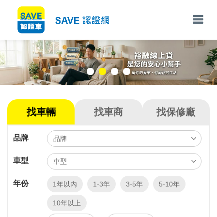
找車輛
找車商
找保修廠
品牌
車型
年份
1年以內
1-3年
3-5年
5-10年
10年以上