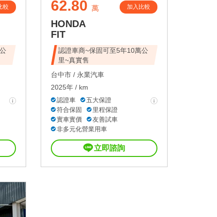
62.80
比較
加入比較
萬
HONDA
FIT
萬公
認證車商~保固可至5年10萬公
里~真實售
台中市 /
永業汽車
2025年 / km
認證車
五大保證
符合保固
里程保證
實車實價
友善試車
非多元化營業用車
立即諮詢