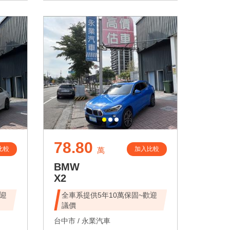
78.80
比較
加入比較
萬
BMW
X2
歡迎
全車系提供5年10萬保固~歡迎
議價
台中市 /
永業汽車