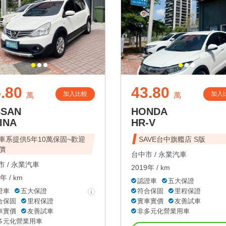
.80
43.80
加入比較
加入
萬
萬
SSAN
HONDA
INA
HR-V
車系提供5年10萬保固~歡迎
SAVE台中旗艦店 S版
價
台中市 /
永業汽車
 /
永業汽車
2019年 / km
年 / km
認證車
五大保證
證車
五大保證
符合保固
里程保證
合保固
里程保證
實車實價
友善試車
車實價
友善試車
非多元化營業用車
多元化營業用車