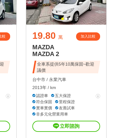
19.80
比較
加入比較
萬
MAZDA
MAZDA 2
歡迎
全車系提供5年10萬保固~歡迎
議價
台中市 /
永業汽車
2013年 / km
認證車
五大保證
符合保固
里程保證
實車實價
友善試車
非多元化營業用車
立即諮詢