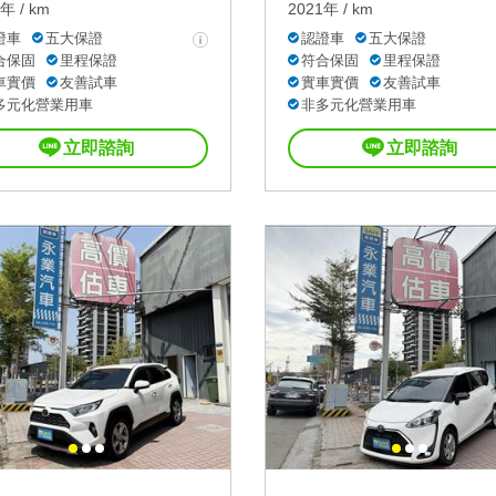
年 / km
2021年 / km
證車
五大保證
認證車
五大保證
合保固
里程保證
符合保固
里程保證
車實價
友善試車
實車實價
友善試車
多元化營業用車
非多元化營業用車
立即諮詢
立即諮詢