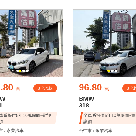
.80
96.80
加入比較
加入
萬
萬
MW
BMW
I
318
車系提供5年10萬保固~歡迎
全車系提供5年10萬保固~
價
議價
 /
永業汽車
台中市 /
永業汽車