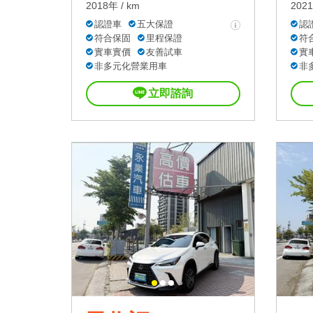
2018年 / km
2021
認證車
五大保證
認
符合保固
里程保證
符
實車實價
友善試車
實
非多元化營業用車
非
立即諮詢