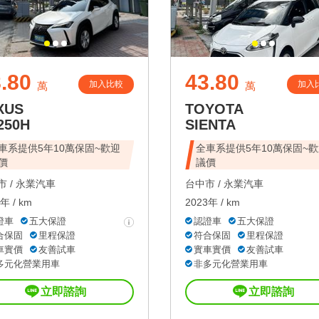
.80
43.80
加入比較
加入
萬
萬
XUS
TOYOTA
250H
SIENTA
車系提供5年10萬保固~歡迎
全車系提供5年10萬保固~
價
議價
 /
永業汽車
台中市 /
永業汽車
年 / km
2023年 / km
證車
五大保證
認證車
五大保證
合保固
里程保證
符合保固
里程保證
車實價
友善試車
實車實價
友善試車
多元化營業用車
非多元化營業用車
立即諮詢
立即諮詢