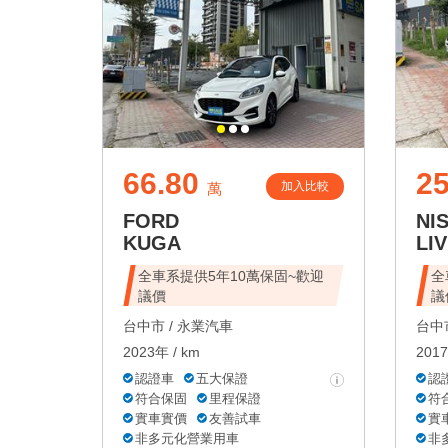
66.80
25
加入比較
萬
FORD
NI
KUGA
LIV
全車系提供5年10萬保固~歡迎
全
議價
議
台中市 /
永業汽車
台中市
2023年 / km
2017
認證車
五大保證
認
符合保固
里程保證
符
實車實價
友善試車
實
非多元化營業用車
非