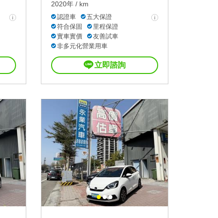
2020年 / km
認證車
五大保證
符合保固
里程保證
實車實價
友善試車
非多元化營業用車
立即諮詢