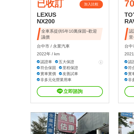
已收訂
70
加入比較
LEXUS
TO
NX200
RA
全車系提供5年10萬保固~歡迎
認
議價
里
台中市 /
永業汽車
台中市
2022年 / km
2021
認證車
五大保證
認
符合保固
里程保證
符
實車實價
友善試車
實
非多元化營業用車
非
立即諮詢