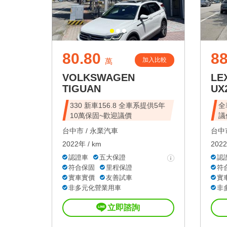
80.80
88
加入比較
萬
VOLKSWAGEN
LE
TIGUAN
UX
330 新車156.8 全車系提供5年
全
10萬保固~歡迎議價
議
台中市 /
永業汽車
台中市
2022年 / km
2022
認證車
五大保證
認
符合保固
里程保證
符
實車實價
友善試車
實
非多元化營業用車
非
立即諮詢