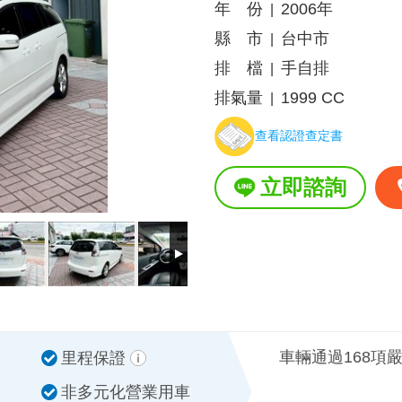
年 份
2006年
|
縣 市
台中市
|
排 檔
手自排
|
排氣量
1999 CC
|
查看認證查定書
立即諮詢
車輛通過168項
里程保證
非多元化營業用車