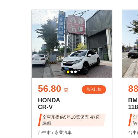
56.80
88
加入比較
萬
HONDA
B
CR-V
118
全車系提供5年10萬保固~歡迎
全
議價
議
台中市 /
永業汽車
台中市