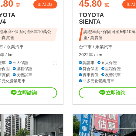
.80
45.80
加入比較
加入
萬
萬
YOTA
TOYOTA
V4
SIENTA
證車商~保固可至5年10萬公
認證車商~保固可至5年10
~真實售
里~真實售
 /
永業汽車
台中市 /
永業汽車
年 / km
2022年 / km
證車
五大保證
認證車
五大保證
合保固
里程保證
符合保固
里程保證
車實價
友善試車
實車實價
友善試車
多元化營業用車
非多元化營業用車
立即諮詢
立即諮詢