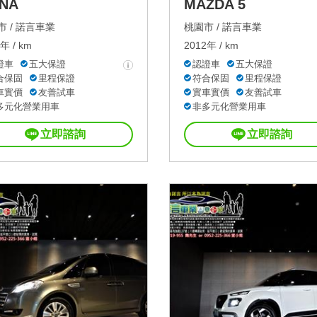
NA
MAZDA 5
 /
諾言車業
桃園市 /
諾言車業
年 / km
2012年 / km
證車
五大保證
認證車
五大保證
合保固
里程保證
符合保固
里程保證
車實價
友善試車
實車實價
友善試車
多元化營業用車
非多元化營業用車
立即諮詢
立即諮詢