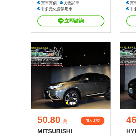
實車實價
友善試車
實
非多元化營業用車
非
立即諮詢
50.80
46
加入比較
萬
MITSUBISHI
HY