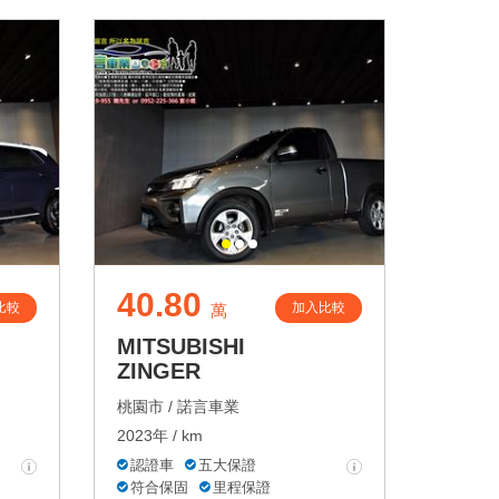
40.80
比較
加入比較
萬
MITSUBISHI
ZINGER
桃園市 /
諾言車業
2023年 / km
認證車
五大保證
符合保固
里程保證