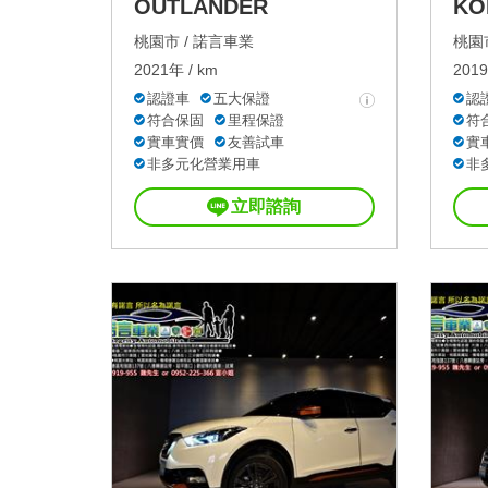
OUTLANDER
KO
桃園市 /
諾言車業
桃園市
2021年 / km
2019
認證車
五大保證
認
符合保固
里程保證
符
實車實價
友善試車
實
非多元化營業用車
非
立即諮詢