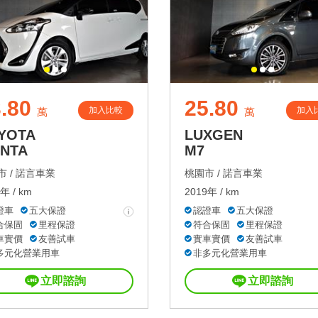
.80
25.80
加入比較
加入
萬
萬
YOTA
LUXGEN
ENTA
M7
 /
諾言車業
桃園市 /
諾言車業
年 / km
2019年 / km
證車
五大保證
認證車
五大保證
合保固
里程保證
符合保固
里程保證
車實價
友善試車
實車實價
友善試車
多元化營業用車
非多元化營業用車
立即諮詢
立即諮詢