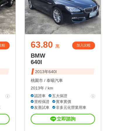
63.80
比較
加入比較
萬
BMW
640I
2013年640I
桃園市 /
泰暘汽車
2013年 / km
認證車
五大保證
里程保證
實車實價
車
友善試車
非多元化營業用車
立即諮詢