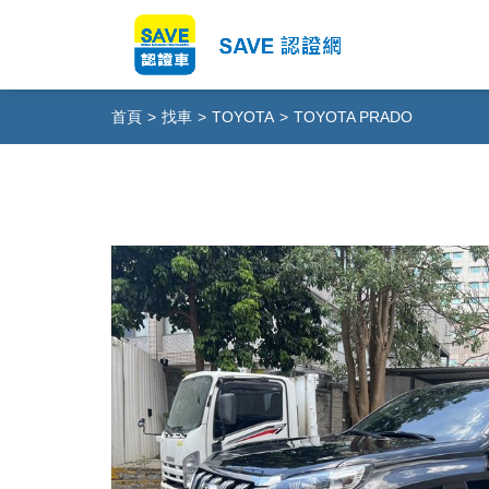
首頁
>
找車
>
TOYOTA
>
TOYOTA PRADO