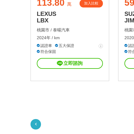
113.80
59
加入比較
萬
LEXUS
SU
LBX
JI
桃園市 /
泰暘汽車
桃園市
2024年 / km
2020
認證車
五大保證
認
符合保固
符
立即諮詢