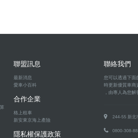
聯盟訊息
聯絡我們
最新消息
您可以透過下面
愛車小百科
時更新優質車商
，由專人為您解
合作企業
算
格上租車
244-55 
新安東京海上產險
0800-308-88
隱私權保護政策