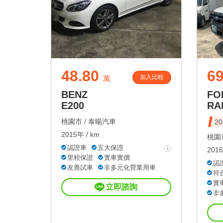
48.80
69
加入比較
萬
BENZ
FO
E200
RA
桃園市 /
泰暘汽車
2
2015年 / km
桃園市
認證車
五大保證
2016
里程保證
實車實價
認
友善試車
非多元化營業用車
符
實
立即諮詢
非