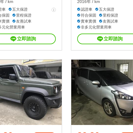
年 / km
2016年 / km
證車
五大保證
認證車
五大保證
合保固
里程保證
符合保固
里程保證
車實價
友善試車
實車實價
友善試車
多元化營業用車
非多元化營業用車
立即諮詢
立即諮詢