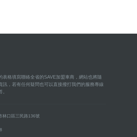
的表格填寫聯絡全省的SAVE加盟車商，網站也將隨
資訊，若有任何疑問也可以直接撥打我們的服務專線
答。
新北市林口區三民路136號
8