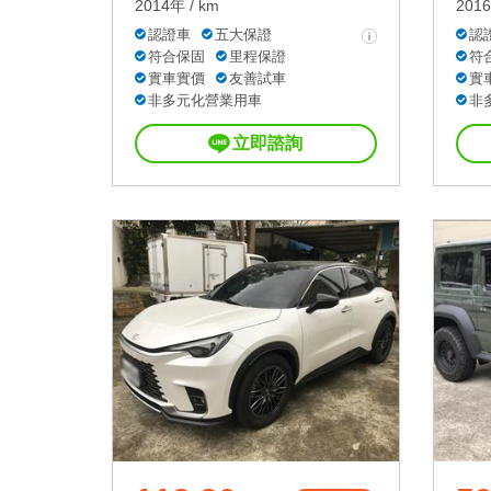
2014年 / km
2016
認證車
五大保證
認
符合保固
里程保證
符
實車實價
友善試車
實
非多元化營業用車
非
立即諮詢