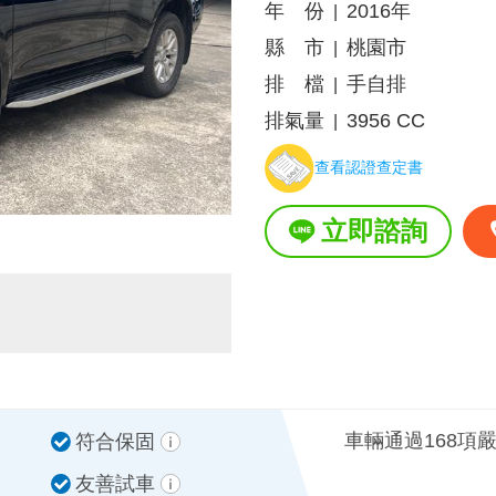
年 份
2016年
|
縣 市
桃園市
|
排 檔
手自排
|
排氣量
3956 CC
|
查看認證查定書
立即諮詢
車輛通過168項
符合保固
友善試車