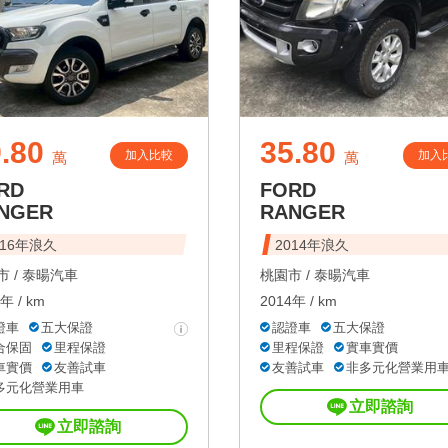
.80
35.80
加入比較
加入
萬
萬
RD
FORD
NGER
RANGER
016年浪久
2014年浪久
 /
泰暘汽車
桃園市 /
泰暘汽車
年 / km
2014年 / km
證車
五大保證
認證車
五大保證
合保固
里程保證
里程保證
實車實價
車實價
友善試車
友善試車
非多元化營業用
多元化營業用車
立即諮詢
立即諮詢