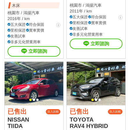
桃園市 /
鴻揚汽車
木床
2011年 / km
桃園市 /
鴻揚汽車
五大保證
符合保固
2016年 / km
里程保證
實車實價
五大保證
符合保固
友善試車
里程保證
實車實價
非多元化營業用車
友善試車
非多元化營業用車
立即諮詢
立即諮詢
已售出
已售出
加入比較
加入比較
NISSAN
TOYOTA
TIIDA
RAV4 HYBRID