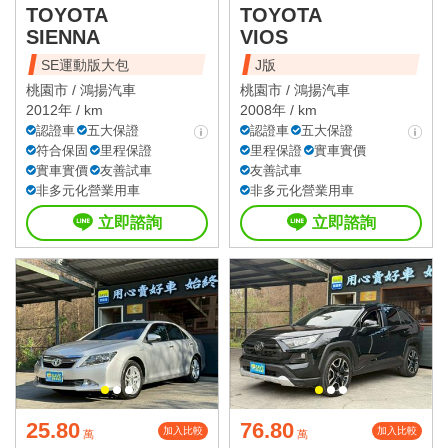
TOYOTA
TOYOTA
SIENNA
VIOS
SE運動版大包
J版
桃園市 /
鴻揚汽車
桃園市 /
鴻揚汽車
2012年 / km
2008年 / km
認證車
五大保證
認證車
五大保證
符合保固
里程保證
里程保證
實車實價
實車實價
友善試車
友善試車
非多元化營業用車
非多元化營業用車
立即諮詢
立即諮詢
25.80
76.80
加入比較
加入比較
萬
萬