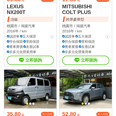
萬
萬
LEXUS
MITSUBISHI
NX200T
COLT PLUS
頂級
跨界豪華型
桃園市 /
鴻揚汽車
桃園市 /
鴻揚汽車
2016年 / km
2016年 / km
認證車
五大保證
認證車
五大保證
符合保固
里程保證
符合保固
里程保證
實車實價
友善試車
實車實價
友善試車
非多元化營業用車
非多元化營業用車
立即諮詢
立即諮詢
35.80
52.80
加入比較
加入比較
萬
萬