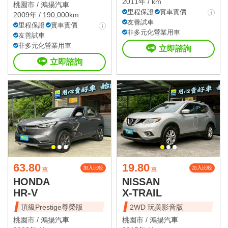
2011年 / km
桃園市 /
鴻揚汽車
里程保證
實車實價
2009年 / 190,000km
友善試車
里程保證
實車實價
非多元化營業用車
友善試車
非多元化營業用車
立即諮詢
立即諮詢
63.80
19.80
加入比較
加入比較
萬
萬
HONDA
NISSAN
HR-V
X-TRAIL
頂級Prestige尊榮版
2WD 玩美影音版
桃園市 /
鴻揚汽車
桃園市 /
鴻揚汽車