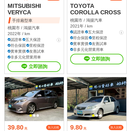
MITSUBISHI
TOYOTA
VERYCA
COROLLA CROSS
桃園市 /
鴻揚汽車
手排廂型車
2021年 / km
桃園市 /
鴻揚汽車
認證車
五大保證
2022年 / km
符合保固
里程保證
認證車
五大保證
實車實價
友善試車
符合保固
里程保證
非多元化營業用車
實車實價
友善試車
非多元化營業用車
立即諮詢
立即諮詢
39.80
9.80
加入比較
加入比較
萬
萬