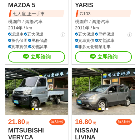
MAZDA 5
YARIS
七人座,正一手車
G103
桃園市 /
鴻揚汽車
桃園市 /
鴻揚汽車
2014年 / km
2011年 / km
認證車
五大保證
五大保證
里程保證
符合保固
里程保證
實車實價
友善試車
實車實價
友善試車
非多元化營業用車
立即諮詢
立即諮詢
21.80
16.80
加入比較
加入比較
萬
萬
MITSUBISHI
NISSAN
VERYCA
LIVINA