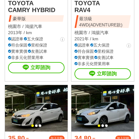
TOYOTA
TOYOTA
CAMRY HYBRID
RAV4
豪華版
最頂級
4WD(ADVENTURE款)
桃園市 /
鴻揚汽車
2013年 / km
桃園市 /
鴻揚汽車
2021年 / km
認證車
五大保證
符合保固
里程保證
認證車
五大保證
實車實價
友善試車
符合保固
里程保證
非多元化營業用車
實車實價
友善試車
非多元化營業用車
立即諮詢
立即諮詢
35.80
34.80
加入比較
加入比較