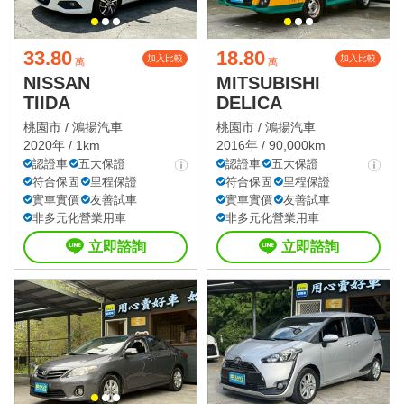
33.80
18.80
加入比較
加入比較
萬
萬
NISSAN
MITSUBISHI
TIIDA
DELICA
桃園市 /
鴻揚汽車
桃園市 /
鴻揚汽車
2020年 / 1km
2016年 / 90,000km
認證車
五大保證
認證車
五大保證
符合保固
里程保證
符合保固
里程保證
實車實價
友善試車
實車實價
友善試車
非多元化營業用車
非多元化營業用車
立即諮詢
立即諮詢