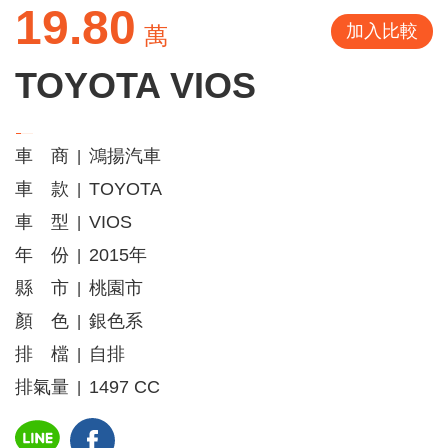
19.80
加入比較
萬
TOYOTA VIOS
車 商
鴻揚汽車
|
車 款
TOYOTA
|
車 型
VIOS
|
年 份
2015年
|
縣 市
桃園市
|
顏 色
銀色系
|
排 檔
自排
|
排氣量
1497 CC
|