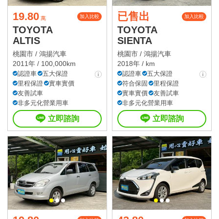
19.80
已售出
加入比較
加入比較
萬
TOYOTA
TOYOTA
ALTIS
SIENTA
桃園市 /
鴻揚汽車
桃園市 /
鴻揚汽車
2011年 / 100,000km
2018年 / km
認證車
五大保證
認證車
五大保證
里程保證
實車實價
符合保固
里程保證
友善試車
實車實價
友善試車
非多元化營業用車
非多元化營業用車
立即諮詢
立即諮詢