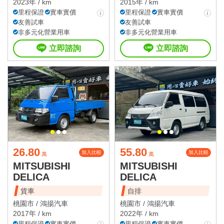
2023年 / km
2015年 / km
里程保證
實車實價
里程保證
實車實價
友善試車
友善試車
非多元化營業用車
非多元化營業用車
立即諮詢
立即諮詢
26.80
55.80
加入比較
加入比較
萬
萬
MITSUBISHI
MITSUBISHI
DELICA
DELICA
貨車
自排
桃園市 /
鴻揚汽車
桃園市 /
鴻揚汽車
2017年 / km
2022年 / km
里程保證
實車實價
里程保證
實車實價