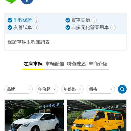
里程保證
實車實價
友善試車
非多元化營業用車
保證車輛里程無調表
在庫車輛
車輛配備
特色陳述
車商介紹