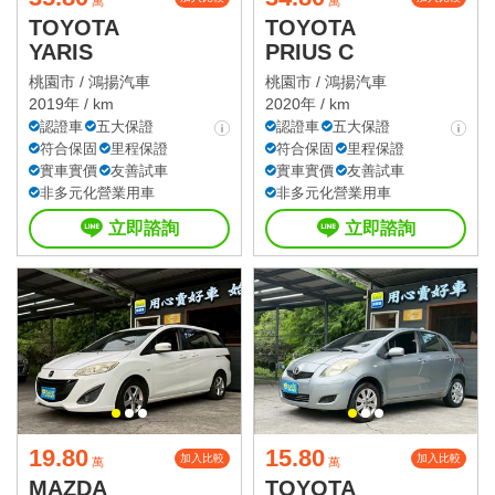
萬
萬
TOYOTA
TOYOTA
YARIS
PRIUS C
桃園市 /
鴻揚汽車
桃園市 /
鴻揚汽車
2019年 / km
2020年 / km
認證車
五大保證
認證車
五大保證
符合保固
里程保證
符合保固
里程保證
實車實價
友善試車
實車實價
友善試車
非多元化營業用車
非多元化營業用車
立即諮詢
立即諮詢
19.80
15.80
加入比較
加入比較
萬
萬
MAZDA
TOYOTA