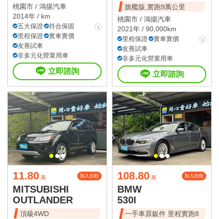
桃園市 /
鴻揚汽車
旗艦版,實跑9萬公里
2014年 / km
桃園市 /
鴻揚汽車
五大保證
符合保固
2021年 / 90,000km
里程保證
實車實價
里程保證
實車實價
友善試車
友善試車
非多元化營業用車
非多元化營業用車
立即諮詢
立即諮詢
11.80
108.80
加入比較
加入比較
萬
萬
MITSUBISHI
BMW
OUTLANDER
530I
頂級4WD
一手車原鈑件 里程實跑8