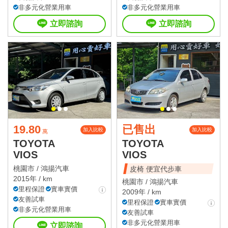
非多元化營業用車
非多元化營業用車
立即諮詢
立即諮詢
19.80
已售出
加入比較
加入比較
萬
TOYOTA
TOYOTA
VIOS
VIOS
桃園市 /
鴻揚汽車
皮椅 便宜代步車
2015年 / km
桃園市 /
鴻揚汽車
里程保證
實車實價
2009年 / km
友善試車
里程保證
實車實價
非多元化營業用車
友善試車
非多元化營業用車
立即諮詢