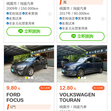
萬
桃園市 /
鴻揚汽車
2009年 / 150,000km
桃園市 /
鴻揚汽車
2017年 / 80,000km
里程保證
實車實價
友善試車
里程保證
實車實價
非多元化營業用車
友善試車
非多元化營業用車
立即諮詢
立即諮詢
9.80
12.80
加入比較
加入比較
萬
萬
FORD
VOLKSWAGEN
FOCUS
TOURAN
桃園市 /
鴻揚汽車
5門