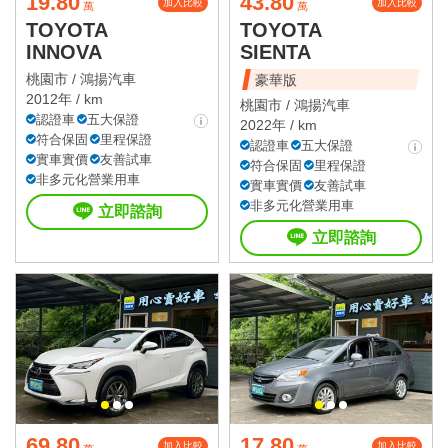
19.80
43.80
加入比較
加入比較
萬
萬
TOYOTA
TOYOTA
INNOVA
SIENTA
桃園市 /
鴻揚汽車
豪華版
2012年 / km
桃園市 /
鴻揚汽車
認證車
五大保證
2022年 / km
符合保固
里程保證
認證車
五大保證
實車實價
友善試車
符合保固
里程保證
非多元化營業用車
實車實價
友善試車
非多元化營業用車
立即諮詢
立即諮詢
69.80
17.80
加入比較
加入比較