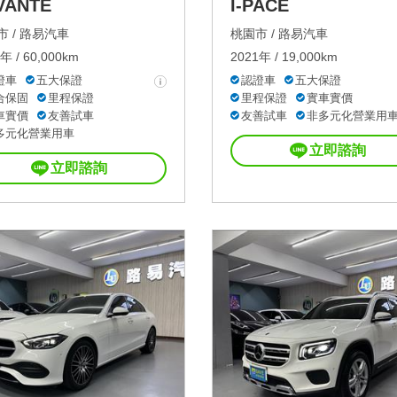
VANTE
I-PACE
 /
路易汽車
桃園市 /
路易汽車
年 / 60,000km
2021年 / 19,000km
證車
五大保證
認證車
五大保證
合保固
里程保證
里程保證
實車實價
車實價
友善試車
友善試車
非多元化營業用
多元化營業用車
立即諮詢
立即諮詢