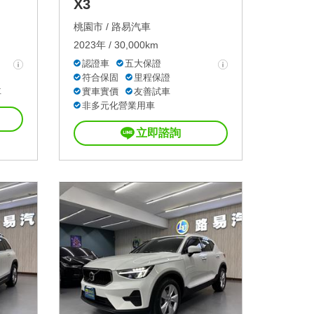
X3
桃園市 /
路易汽車
2023年 / 30,000km
認證車
五大保證
符合保固
里程保證
車
實車實價
友善試車
非多元化營業用車
立即諮詢