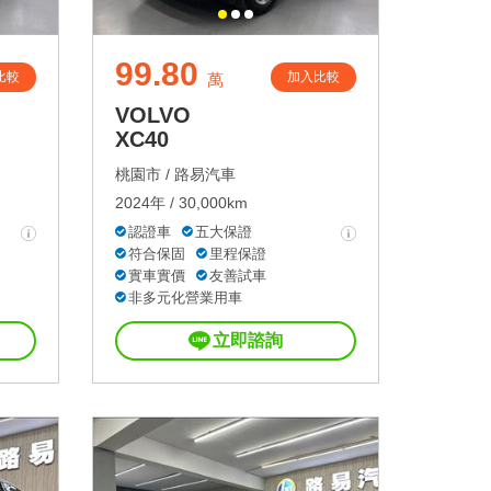
99.80
比較
加入比較
萬
VOLVO
XC40
桃園市 /
路易汽車
2024年 / 30,000km
認證車
五大保證
符合保固
里程保證
實車實價
友善試車
非多元化營業用車
立即諮詢