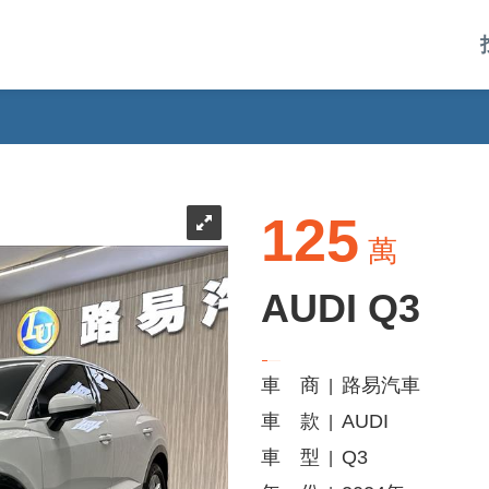
125
萬
AUDI Q3
車 商
路易汽車
|
車 款
AUDI
|
車 型
Q3
|