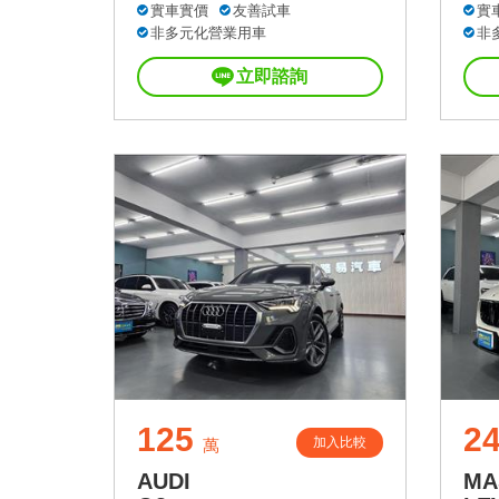
實車實價
友善試車
實
非多元化營業用車
非
立即諮詢
125
2
加入比較
萬
AUDI
MA