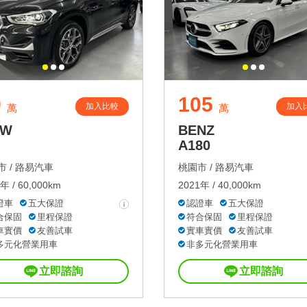
9
105
加入比較
加入
萬
萬
MW
BENZ
A180
 /
路易汽車
桃園市 /
路易汽車
年 / 60,000km
2021年 / 40,000km
證車
五大保證
認證車
五大保證
合保固
里程保證
符合保固
里程保證
車實價
友善試車
實車實價
友善試車
多元化營業用車
非多元化營業用車
立即諮詢
立即諮詢