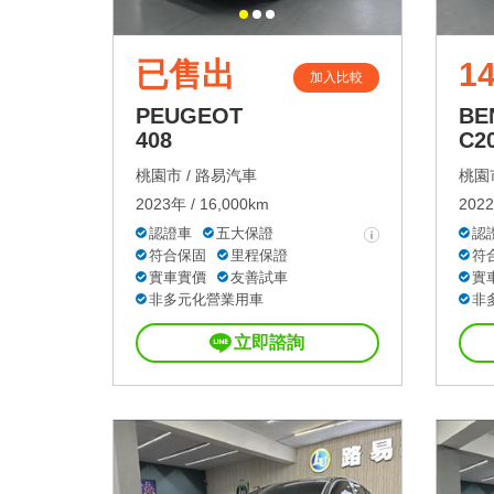
已售出
1
加入比較
PEUGEOT
BE
408
C2
桃園市 /
路易汽車
桃園市
2023年 / 16,000km
2022
認證車
五大保證
認
符合保固
里程保證
符
實車實價
友善試車
實
非多元化營業用車
非
立即諮詢