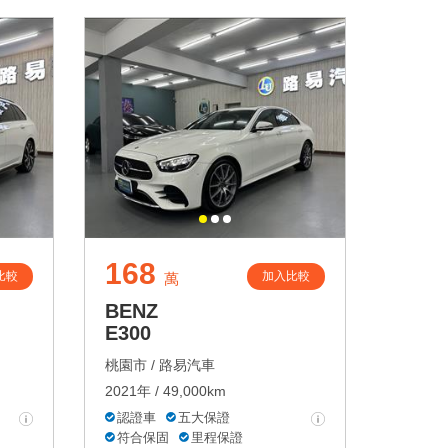
168
比較
加入比較
萬
BENZ
E300
桃園市 /
路易汽車
2021年 / 49,000km
認證車
五大保證
符合保固
里程保證