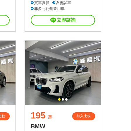
實車實價
友善試車
非多元化營業用車
立即諮詢
195
比較
加入比較
萬
BMW