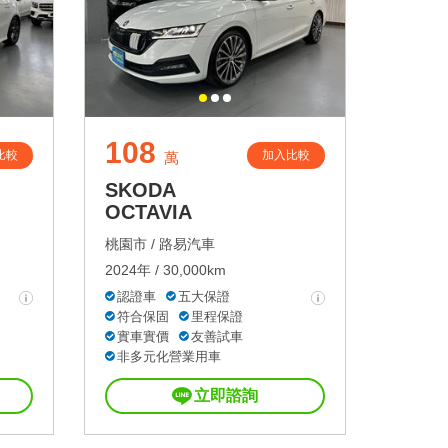
108
比較
加入比較
萬
SKODA
OCTAVIA
桃園市 /
路易汽車
2024年 / 30,000km
認證車
五大保證
符合保固
里程保證
實車實價
友善試車
非多元化營業用車
立即諮詢