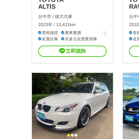
ALTIS
RA
台中市 /
雄大汽車
台中市
2023年 / 13,421km
2010
里程保證
實車實價
里
友善試車
非多元化營業用車
友
立即諮詢