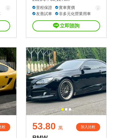
里程保證
實車實價
車
友善試車
非多元化營業用車
立即諮詢
53.80
比較
加入比較
萬
BMW