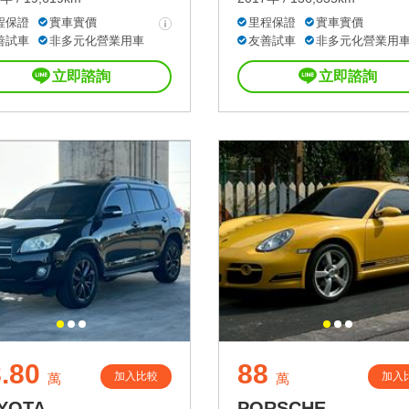
程保證
實車實價
里程保證
實車實價
善試車
非多元化營業用車
友善試車
非多元化營業用
立即諮詢
立即諮詢
.80
88
加入比較
加入
萬
萬
YOTA
PORSCHE