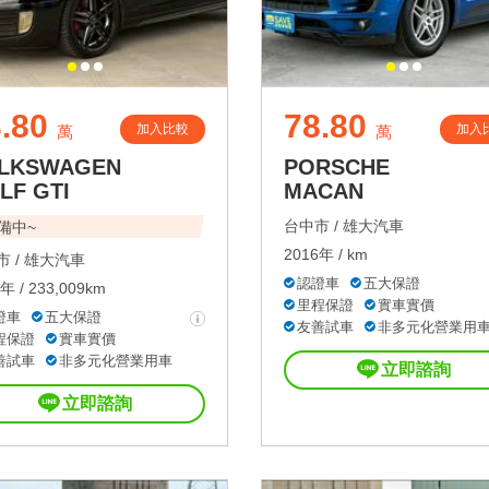
.80
78.80
加入比較
加入
萬
萬
LKSWAGEN
PORSCHE
LF GTI
MACAN
台中市 /
雄大汽車
備中~
2016年 / km
 /
雄大汽車
認證車
五大保證
年 / 233,009km
里程保證
實車實價
證車
五大保證
友善試車
非多元化營業用
程保證
實車實價
善試車
非多元化營業用車
立即諮詢
立即諮詢