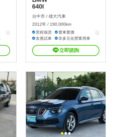
640I
台中市 /
雄大汽車
2012年 / 190,000km
里程保證
實車實價
車
友善試車
非多元化營業用車
立即諮詢