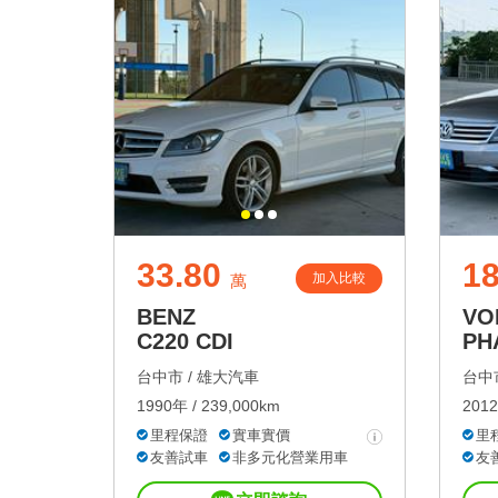
33.80
18
加入比較
萬
BENZ
VO
C220 CDI
PH
台中市 /
雄大汽車
台中市
1990年 / 239,000km
2012
里程保證
實車實價
里
友善試車
非多元化營業用車
友