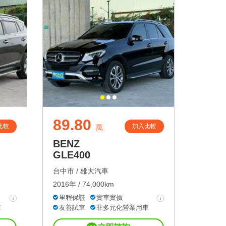
89.80
比較
加入比較
萬
BENZ
GLE400
台中市 /
雄大汽車
2016年 / 74,000km
里程保證
實車實價
車
友善試車
非多元化營業用車