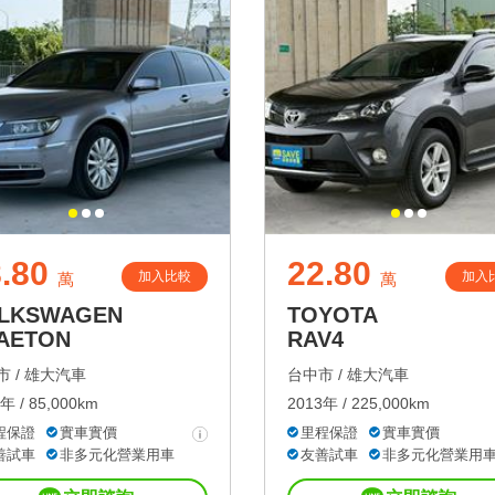
.80
22.80
加入比較
加入
萬
萬
LKSWAGEN
TOYOTA
AETON
RAV4
 /
雄大汽車
台中市 /
雄大汽車
年 / 85,000km
2013年 / 225,000km
程保證
實車實價
里程保證
實車實價
善試車
非多元化營業用車
友善試車
非多元化營業用