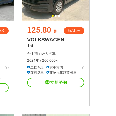
125.80
比較
加入比較
萬
VOLKSWAGEN
T6
台中市 /
雄大汽車
2024年 / 200,000km
里程保證
實車實價
友善試車
非多元化營業用車
車
立即諮詢