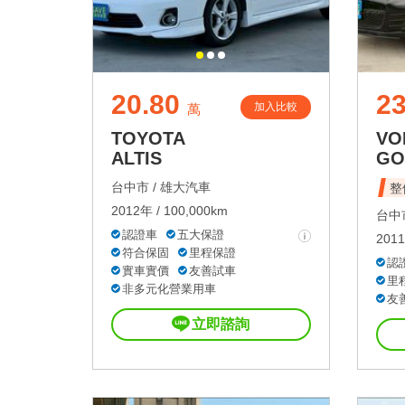
20.80
23
加入比較
萬
TOYOTA
VO
ALTIS
GO
台中市 /
雄大汽車
整
2012年 / 100,000km
台中市
認證車
五大保證
2011
符合保固
里程保證
認
實車實價
友善試車
里
非多元化營業用車
友
立即諮詢