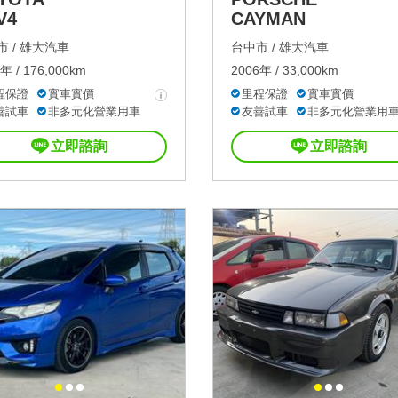
V4
CAYMAN
 /
雄大汽車
台中市 /
雄大汽車
年 / 176,000km
2006年 / 33,000km
程保證
實車實價
里程保證
實車實價
善試車
非多元化營業用車
友善試車
非多元化營業用
立即諮詢
立即諮詢