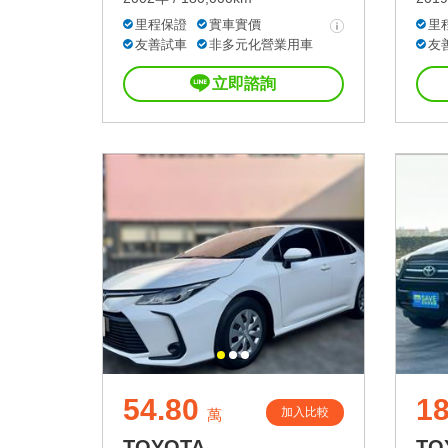
里程保證
實車實價
里
友善試車
非多元化營業用車
友
立即諮詢
54.80
18
加入比較
萬
TOYOTA
TO