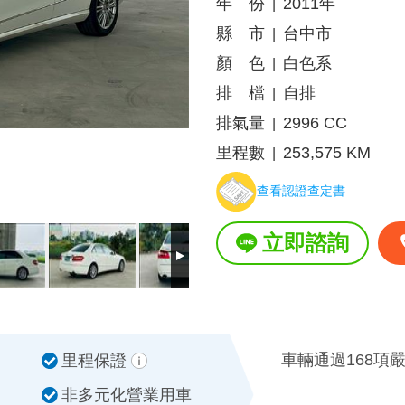
年 份
2011年
|
縣 市
台中市
|
顏 色
白色系
|
排 檔
自排
|
排氣量
2996 CC
|
里程數
253,575 KM
|
查看認證查定書
立即諮詢
車輛通過168項
里程保證
非多元化營業用車