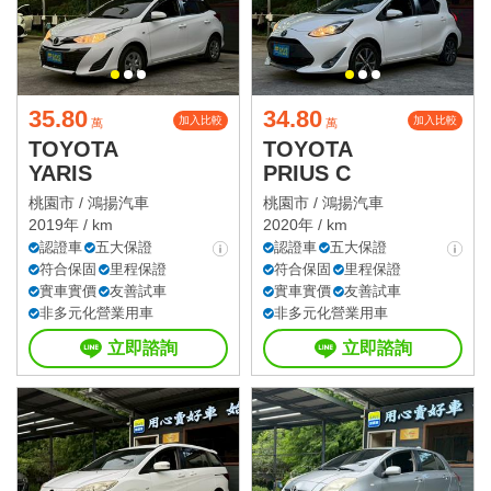
35.80
34.80
加入比較
加入比較
萬
萬
TOYOTA
TOYOTA
YARIS
PRIUS C
桃園市 /
鴻揚汽車
桃園市 /
鴻揚汽車
2019年 / km
2020年 / km
認證車
五大保證
認證車
五大保證
符合保固
里程保證
符合保固
里程保證
實車實價
友善試車
實車實價
友善試車
非多元化營業用車
非多元化營業用車
立即諮詢
立即諮詢