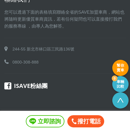
您可以透過下面的表格填寫聯絡全省的SAVE加盟車商，網站也
將隨時更新優質車商資訊，若有任何疑問也可以直接撥打我們
的服務專線 ，由專人為您解答。
244-55 新北市林口區三民路136號
0800-308-888
幫你
賣車
0
車輛
ISAVE粉絲團
比較
立即諮詢
撥打電話
Copyright © 2016 SAVE 聯盟 All rights reserved.