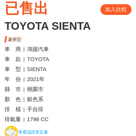
已售出
加入比較
TOYOTA SIENTA
豪華型
車 商
鴻揚汽車
|
車 款
TOYOTA
|
車 型
SIENTA
|
年 份
2021年
|
縣 市
桃園市
|
顏 色
銀色系
|
排 檔
手自排
|
排氣量
1798 CC
|
查看認證查定書