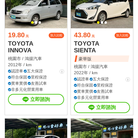
19.80
43.80
加入比較
加入比較
萬
萬
TOYOTA
TOYOTA
INNOVA
SIENTA
桃園市 /
鴻揚汽車
豪華版
2012年 / km
桃園市 /
鴻揚汽車
認證車
五大保證
2022年 / km
符合保固
里程保證
認證車
五大保證
實車實價
友善試車
符合保固
里程保證
非多元化營業用車
實車實價
友善試車
非多元化營業用車
立即諮詢
立即諮詢