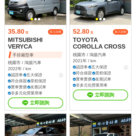
35.80
52.80
加入比較
加入比較
萬
萬
MITSUBISHI
TOYOTA
VERYCA
COROLLA CROSS
桃園市 /
鴻揚汽車
手排廂型車
2021年 / km
桃園市 /
鴻揚汽車
認證車
五大保證
2022年 / km
符合保固
里程保證
認證車
五大保證
實車實價
友善試車
符合保固
里程保證
非多元化營業用車
實車實價
友善試車
非多元化營業用車
立即諮詢
立即諮詢