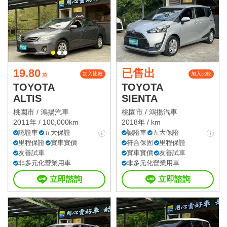
19.80
已售出
加入比較
加入比較
萬
TOYOTA
TOYOTA
ALTIS
SIENTA
桃園市 /
鴻揚汽車
桃園市 /
鴻揚汽車
2011年 / 100,000km
2018年 / km
認證車
五大保證
認證車
五大保證
里程保證
實車實價
符合保固
里程保證
友善試車
實車實價
友善試車
非多元化營業用車
非多元化營業用車
立即諮詢
立即諮詢