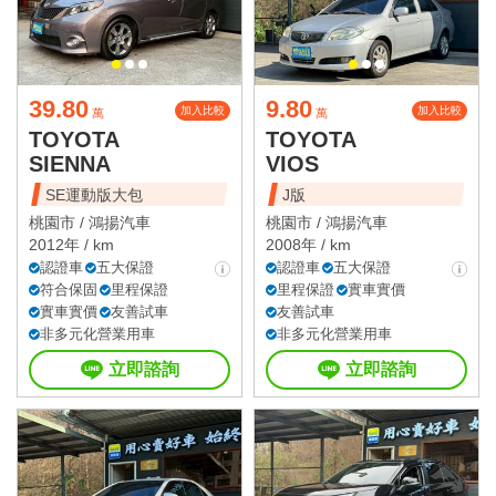
39.80
9.80
加入比較
加入比較
萬
萬
TOYOTA
TOYOTA
SIENNA
VIOS
SE運動版大包
J版
桃園市 /
鴻揚汽車
桃園市 /
鴻揚汽車
2012年 / km
2008年 / km
認證車
五大保證
認證車
五大保證
符合保固
里程保證
里程保證
實車實價
實車實價
友善試車
友善試車
非多元化營業用車
非多元化營業用車
立即諮詢
立即諮詢