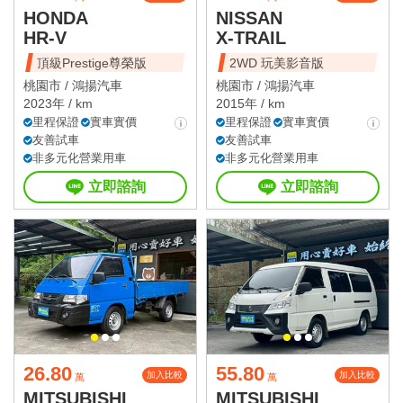
HONDA
NISSAN
HR-V
X-TRAIL
頂級Prestige尊榮版
2WD 玩美影音版
桃園市 /
鴻揚汽車
桃園市 /
鴻揚汽車
2023年 / km
2015年 / km
里程保證
實車實價
里程保證
實車實價
友善試車
友善試車
非多元化營業用車
非多元化營業用車
立即諮詢
立即諮詢
26.80
55.80
加入比較
加入比較
萬
萬
MITSUBISHI
MITSUBISHI