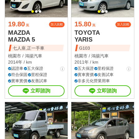
19.80
15.80
加入比較
加入比較
萬
萬
MAZDA
TOYOTA
MAZDA 5
YARIS
七人座,正一手車
G103
桃園市 /
鴻揚汽車
桃園市 /
鴻揚汽車
2014年 / km
2011年 / km
認證車
五大保證
五大保證
里程保證
符合保固
里程保證
實車實價
友善試車
實車實價
友善試車
非多元化營業用車
立即諮詢
立即諮詢