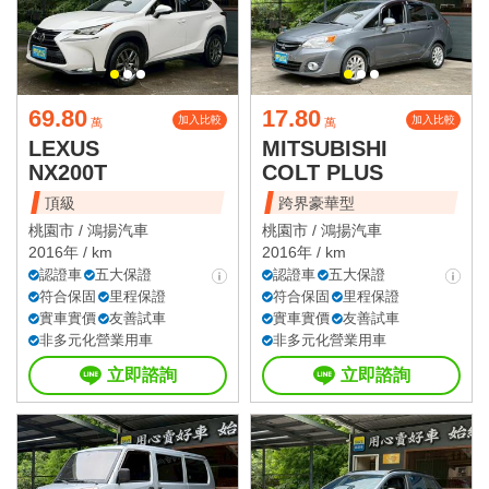
69.80
17.80
加入比較
加入比較
萬
萬
LEXUS
MITSUBISHI
NX200T
COLT PLUS
頂級
跨界豪華型
桃園市 /
鴻揚汽車
桃園市 /
鴻揚汽車
2016年 / km
2016年 / km
認證車
五大保證
認證車
五大保證
符合保固
里程保證
符合保固
里程保證
實車實價
友善試車
實車實價
友善試車
非多元化營業用車
非多元化營業用車
立即諮詢
立即諮詢