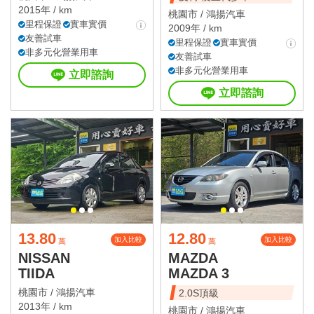
2015年 / km
桃園市 /
鴻揚汽車
里程保證
實車實價
2009年 / km
友善試車
里程保證
實車實價
非多元化營業用車
友善試車
非多元化營業用車
立即諮詢
立即諮詢
13.80
12.80
加入比較
加入比較
萬
萬
NISSAN
MAZDA
TIIDA
MAZDA 3
桃園市 /
鴻揚汽車
2.0S頂級
2013年 / km
桃園市 /
鴻揚汽車