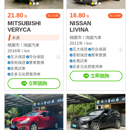
21.80
16.80
加入比較
加入比較
萬
萬
MITSUBISHI
NISSAN
VERYCA
LIVINA
桃園市 /
鴻揚汽車
木床
2011年 / km
桃園市 /
鴻揚汽車
五大保證
符合保固
2016年 / km
里程保證
實車實價
五大保證
符合保固
友善試車
里程保證
實車實價
非多元化營業用車
友善試車
非多元化營業用車
立即諮詢
立即諮詢