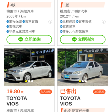
J版
J版
桃園市 /
鴻揚汽車
桃園市 /
鴻揚汽車
2003年 / km
2012年 / km
里程保證
實車實價
里程保證
實車實價
友善試車
友善試車
非多元化營業用車
非多元化營業用車
立即諮詢
立即諮詢
19.80
已售出
加入比較
加入比較
萬
TOYOTA
TOYOTA
VIOS
VIOS
桃園市 /
鴻揚汽車
皮椅 便宜代步車