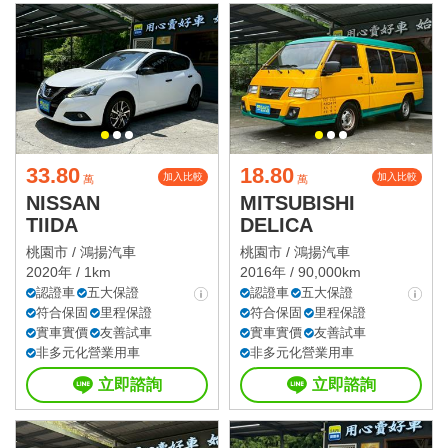
33.80
18.80
加入比較
加入比較
萬
萬
NISSAN
MITSUBISHI
TIIDA
DELICA
桃園市 /
鴻揚汽車
桃園市 /
鴻揚汽車
2020年 / 1km
2016年 / 90,000km
認證車
五大保證
認證車
五大保證
符合保固
里程保證
符合保固
里程保證
實車實價
友善試車
實車實價
友善試車
非多元化營業用車
非多元化營業用車
立即諮詢
立即諮詢