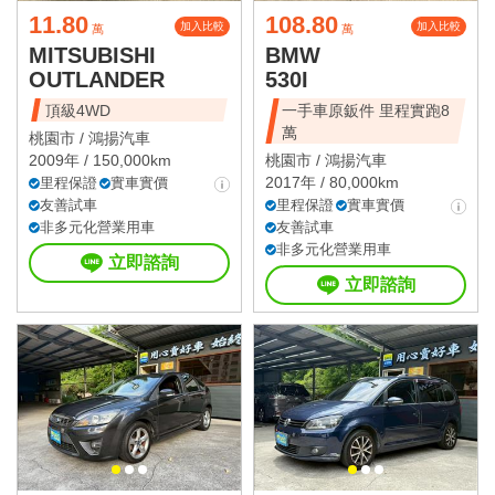
11.80
108.80
加入比較
加入比較
萬
萬
MITSUBISHI
BMW
OUTLANDER
530I
頂級4WD
一手車原鈑件 里程實跑8
萬
桃園市 /
鴻揚汽車
2009年 / 150,000km
桃園市 /
鴻揚汽車
2017年 / 80,000km
里程保證
實車實價
友善試車
里程保證
實車實價
非多元化營業用車
友善試車
非多元化營業用車
立即諮詢
立即諮詢