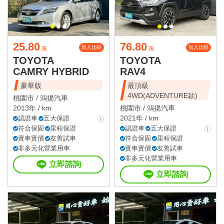
25.80
76.80
加入比較
加入比較
萬
萬
TOYOTA
TOYOTA
CAMRY HYBRID
RAV4
豪華版
最頂級
4WD(ADVENTURE款)
桃園市 /
鴻揚汽車
2013年 / km
桃園市 /
鴻揚汽車
2021年 / km
認證車
五大保證
符合保固
里程保證
認證車
五大保證
實車實價
友善試車
符合保固
里程保證
非多元化營業用車
實車實價
友善試車
非多元化營業用車
立即諮詢
立即諮詢