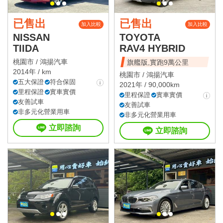
已售出
已售出
加入比較
加入比較
NISSAN
TOYOTA
TIIDA
RAV4 HYBRID
桃園市 /
鴻揚汽車
旗艦版,實跑9萬公里
2014年 / km
桃園市 /
鴻揚汽車
五大保證
符合保固
2021年 / 90,000km
里程保證
實車實價
里程保證
實車實價
友善試車
友善試車
非多元化營業用車
非多元化營業用車
立即諮詢
立即諮詢