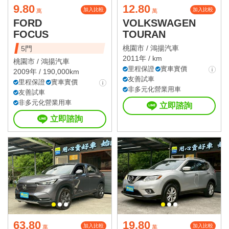
9.80
12.80
加入比較
加入比較
萬
萬
FORD
VOLKSWAGEN
FOCUS
TOURAN
桃園市 /
鴻揚汽車
5門
2011年 / km
桃園市 /
鴻揚汽車
里程保證
實車實價
2009年 / 190,000km
友善試車
里程保證
實車實價
非多元化營業用車
友善試車
非多元化營業用車
立即諮詢
立即諮詢
63.80
19.80
加入比較
加入比較
萬
萬