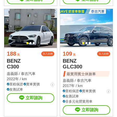
188
109
加入比較
加入比較
萬
萬
BENZ
BENZ
C300
GLC300
嘉義縣 /
泰吉汽車
最實用賓士休旅車
2022年 / km
嘉義縣 /
泰吉汽車
里程保證
實車實價
2017年 / km
友善試車
里程保證
實車實價
友善試車
立即諮詢
非多元化營業用車
立即諮詢