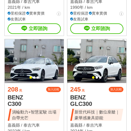
嘉義縣 /
泰吉汽車
嘉義縣 /
泰吉汽車
2021年 / km
1990年 / km
里程保證
實車實價
里程保證
實車實價
友善試車
友善試車
立即諮詢
立即諮詢
208
245
加入比較
加入比較
萬
萬
BENZ
BENZ
C300
GLC300
渦輪動力+智慧駕駛 出場
新世代科技｜數位座艙｜
自帶光芒
豪華感兼具節能
嘉義縣 /
泰吉汽車
嘉義縣 /
泰吉汽車
2022年 / km
2024年 / km