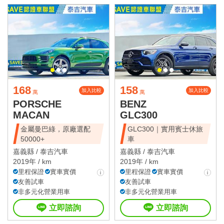
168
158
加入比較
加入比較
萬
萬
PORSCHE
BENZ
MACAN
GLC300
金屬曼巴綠，原廠選配
GLC300｜實用賓士休旅
50000+
車
嘉義縣 /
泰吉汽車
嘉義縣 /
泰吉汽車
2019年 / km
2019年 / km
里程保證
實車實價
里程保證
實車實價
友善試車
友善試車
非多元化營業用車
非多元化營業用車
立即諮詢
立即諮詢