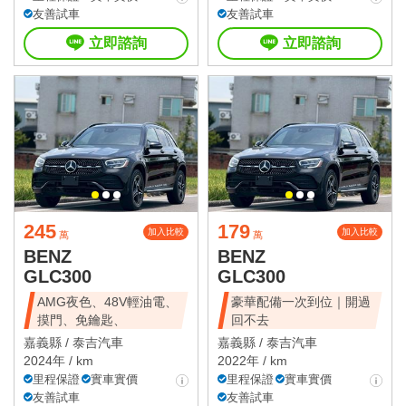
友善試車
友善試車
立即諮詢
立即諮詢
245
179
加入比較
加入比較
萬
萬
BENZ
BENZ
GLC300
GLC300
AMG夜色、48V輕油電、
豪華配備一次到位｜開過
摸門、免鑰匙、
回不去
嘉義縣 /
泰吉汽車
嘉義縣 /
泰吉汽車
2024年 / km
2022年 / km
里程保證
實車實價
里程保證
實車實價
友善試車
友善試車