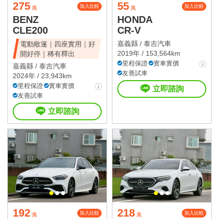
275
55
加入比較
加入比較
萬
萬
BENZ
HONDA
CLE200
CR-V
嘉義縣 /
泰吉汽車
電動敞篷｜四座實用｜好
2019年 / 153,564km
開好停｜稀有釋出
里程保證
實車實價
嘉義縣 /
泰吉汽車
友善試車
2024年 / 23,943km
里程保證
實車實價
立即諮詢
友善試車
立即諮詢
192
218
加入比較
加入比較
萬
萬