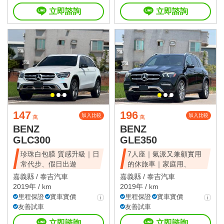
立即諮詢
立即諮詢
147
196
加入比較
加入比較
萬
萬
BENZ
BENZ
GLC300
GLE350
珍珠白包膜 質感升級｜日
7人座｜氣派又兼顧實用
常代步、假日出遊
的休旅車｜家庭用、
嘉義縣 /
泰吉汽車
嘉義縣 /
泰吉汽車
2019年 / km
2019年 / km
里程保證
實車實價
里程保證
實車實價
友善試車
友善試車
立即諮詢
立即諮詢