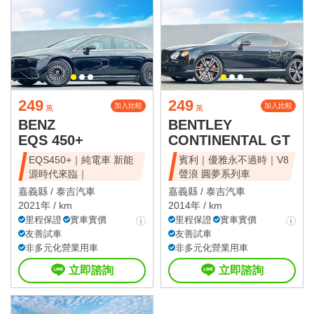
249
249
加入比較
加入比較
萬
萬
BENZ
BENTLEY
EQS 450+
CONTINENTAL GT
EQS450+｜純電車 新能
賓利｜優雅永不過時｜V8
源時代來臨｜
聲浪 圓夢系列車
嘉義縣 /
泰吉汽車
嘉義縣 /
泰吉汽車
2021年 / km
2014年 / km
里程保證
實車實價
里程保證
實車實價
友善試車
友善試車
非多元化營業用車
非多元化營業用車
立即諮詢
立即諮詢