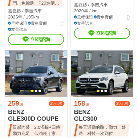
門、免鑰匙、P20進階跟
嘉義縣 /
泰吉汽車
車
嘉義縣 /
泰吉汽車
2020年 / km
2025年 / 195km
里程保證
實車實價
里程保證
實車實價
友善試車
友善試車
立即諮詢
立即諮詢
259
158
加入比較
加入比較
萬
萬
BENZ
BENZ
GLE300D COUPE
GLC300
質感內裝｜2.0渦輪+四傳
每天通勤的路，動力、舒
動力充足｜低油耗｜家庭
適、科技一次到位