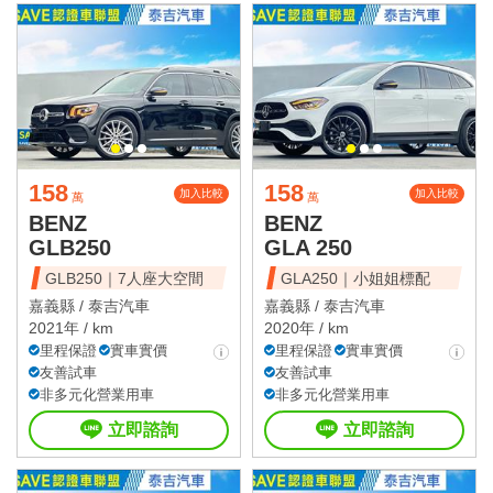
158
158
加入比較
加入比較
萬
萬
BENZ
BENZ
GLB250
GLA 250
GLB250｜7人座大空間
GLA250｜小姐姐標配
嘉義縣 /
泰吉汽車
嘉義縣 /
泰吉汽車
2021年 / km
2020年 / km
里程保證
實車實價
里程保證
實車實價
友善試車
友善試車
非多元化營業用車
非多元化營業用車
立即諮詢
立即諮詢