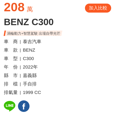
208
加入比較
萬
BENZ C300
渦輪動力+智慧駕駛 出場自帶光芒
車 商
泰吉汽車
|
車 款
BENZ
|
車 型
C300
|
年 份
2022年
|
縣 市
嘉義縣
|
排 檔
手自排
|
排氣量
1999 CC
|