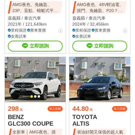
AMG夜色、免鑰匙、
AMG夜色、48V輕油電、
23P、盲點、蜻蜓式平把
摸門、免鑰匙、P20？、
方向盤、電尾門
360環景
嘉義縣 /
泰吉汽車
嘉義縣 /
泰吉汽車
2021年 / 121,649km
2024年 / 32,456km
里程保證
實車實價
里程保證
實車實價
友善試車
友善試車
立即諮詢
立即諮詢
298
44.80
加入比較
加入比較
萬
萬
BENZ
TOYOTA
GLC300 COUPE
ALTIS
全新車｜AMG夜色、摸
省油好開又保值的超人氣