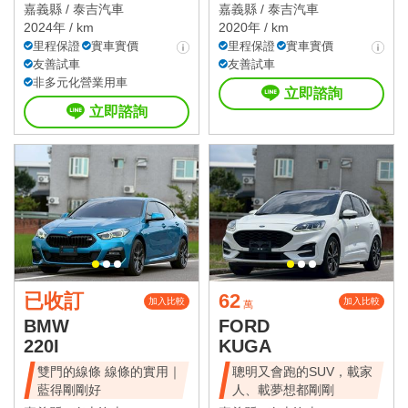
使用與日常代
嘉義縣 /
泰吉汽車
嘉義縣 /
泰吉汽車
2024年 / km
2020年 / km
里程保證
實車實價
里程保證
實車實價
友善試車
友善試車
非多元化營業用車
立即諮詢
立即諮詢
已收訂
62
加入比較
加入比較
萬
BMW
FORD
220I
KUGA
雙門的線條 線條的實用｜
聰明又會跑的SUV，載家
藍得剛剛好
人、載夢想都剛剛