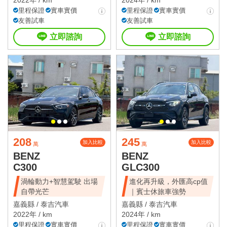
里程保證
實車實價
里程保證
實車實價
友善試車
友善試車
立即諮詢
立即諮詢
208
245
加入比較
加入比較
萬
萬
BENZ
BENZ
C300
GLC300
渦輪動力+智慧駕駛 出場
進化再升級，外匯高cp值
自帶光芒
｜賓士休旅車強勢
嘉義縣 /
泰吉汽車
嘉義縣 /
泰吉汽車
2022年 / km
2024年 / km
里程保證
實車實價
里程保證
實車實價