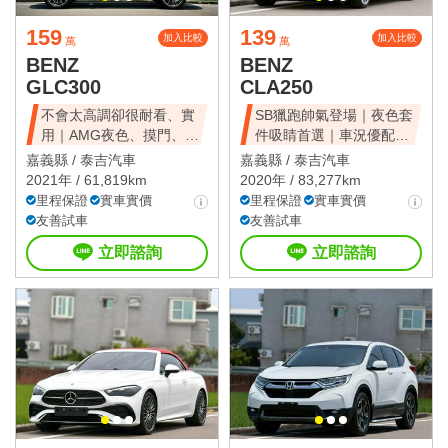
159
139
加入比較
加入比較
萬
萬
BENZ
BENZ
GLC300
CLA250
不會太高調卻很耐看、實
SB獵跑帥氣登場｜夜色套
用｜AMG夜色、摸門、
件吸睛首選｜車況優配備
LED頭燈
齊全
嘉義縣 /
泰吉汽車
嘉義縣 /
泰吉汽車
2021年 / 61,819km
2020年 / 83,277km
里程保證
實車實價
里程保證
實車實價
友善試車
友善試車
立即諮詢
立即諮詢