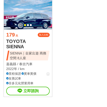
179
加入比較
萬
TOYOTA
SIENNA
SIENNA｜全家出遊 商務
空間 8人座
嘉義縣 /
泰吉汽車
2022年 / km
里程保證
實車實價
友善試車
非多元化營業用車
立即諮詢