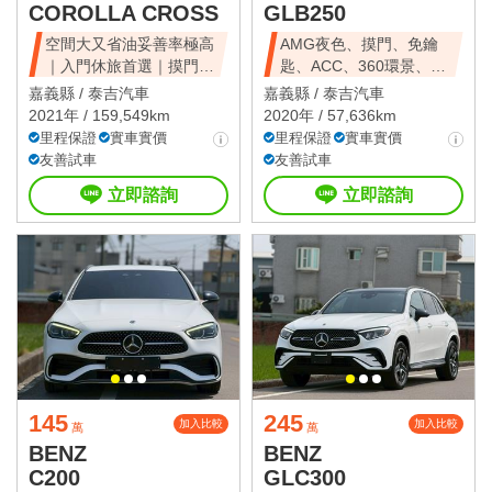
COROLLA CROSS
GLB250
空間大又省油妥善率極高
AMG夜色、摸門、免鑰
｜入門休旅首選｜摸門解
匙、ACC、360環景、前
鎖、免鑰匙啟動
後雷達、倒車
嘉義縣 /
泰吉汽車
嘉義縣 /
泰吉汽車
2021年 / 159,549km
2020年 / 57,636km
里程保證
實車實價
里程保證
實車實價
友善試車
友善試車
立即諮詢
立即諮詢
145
245
加入比較
加入比較
萬
萬
BENZ
BENZ
C200
GLC300