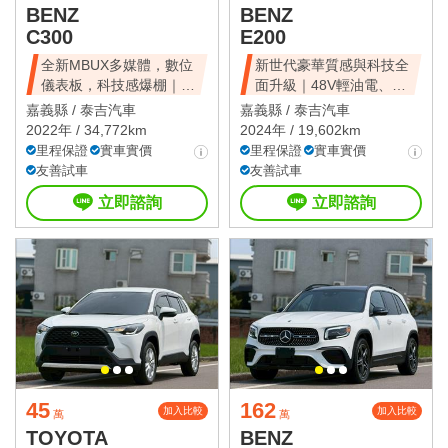
BENZ
BENZ
C300
E200
全新MBUX多媒體，數位
新世代豪華質感與科技全
儀表板，科技感爆棚｜不
面升級｜48V輕油電、摸
用200萬
門、免鑰匙
嘉義縣 /
泰吉汽車
嘉義縣 /
泰吉汽車
2022年 / 34,772km
2024年 / 19,602km
里程保證
實車實價
里程保證
實車實價
友善試車
友善試車
立即諮詢
立即諮詢
45
162
加入比較
加入比較
萬
萬
TOYOTA
BENZ