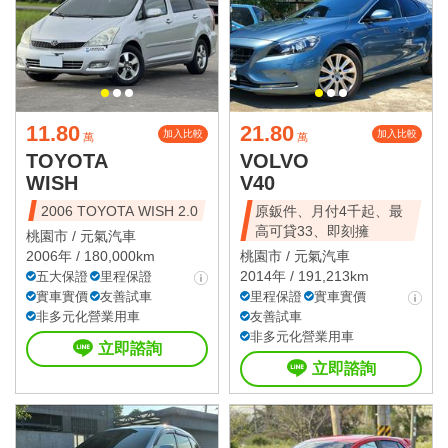
11.80
21.80
加入比較
加入比較
萬
萬
TOYOTA
VOLVO
WISH
V40
2006 TOYOTA WISH 2.0
原鈑件、月付4千起、最
高可貸33、即刻擁
桃園市 /
元氣汽車
2006年 / 180,000km
桃園市 /
元氣汽車
2014年 / 191,213km
五大保證
里程保證
實車實價
友善試車
里程保證
實車實價
非多元化營業用車
友善試車
非多元化營業用車
立即諮詢
立即諮詢