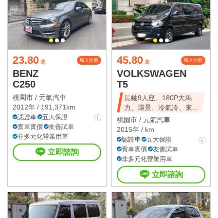
23.80
45.80
加入比較
加入比較
萬
萬
BENZ
VOLKSWAGEN
C250
T5
桃園市 /
元氣汽車
長軸9人座、180P大馬
2012年 / 191,371km
力、環景、冷氣冷、來店
認證車
五大保證
再優惠~
桃園市 /
元氣汽車
實車實價
友善試車
2015年 / km
非多元化營業用車
認證車
五大保證
實車實價
友善試車
立即諮詢
非多元化營業用車
立即諮詢