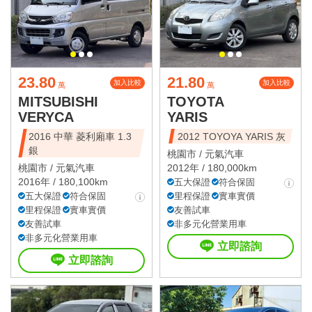
23.80
21.80
加入比較
加入比較
萬
萬
MITSUBISHI
TOYOTA
VERYCA
YARIS
2016 中華 菱利廂車 1.3
2012 TOYOYA YARIS 灰
銀
桃園市 /
元氣汽車
桃園市 /
元氣汽車
2012年 / 180,000km
2016年 / 180,100km
五大保證
符合保固
五大保證
符合保固
里程保證
實車實價
里程保證
實車實價
友善試車
友善試車
非多元化營業用車
非多元化營業用車
立即諮詢
立即諮詢