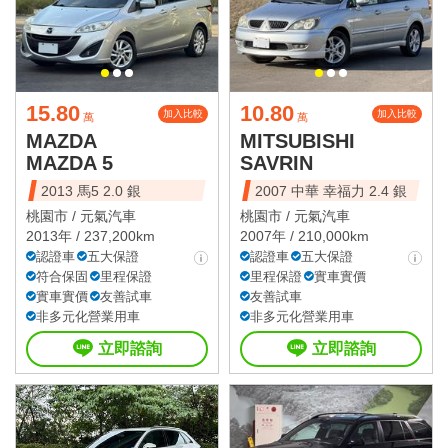
15.80
10.80
加入比較
加入比較
萬
萬
MAZDA
MITSUBISHI
MAZDA 5
SAVRIN
2013 馬5 2.0 銀
2007 中華 幸福力 2.4 銀
桃園市 /
元氣汽車
桃園市 /
元氣汽車
2013年 / 237,200km
2007年 / 210,000km
認證車
五大保證
認證車
五大保證
符合保固
里程保證
里程保證
實車實價
實車實價
友善試車
友善試車
非多元化營業用車
非多元化營業用車
立即諮詢
立即諮詢