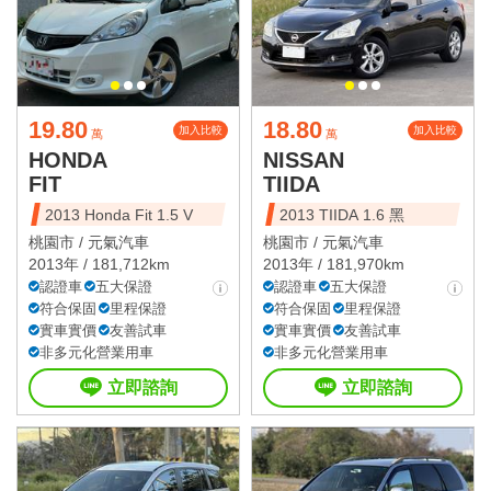
19.80
18.80
加入比較
加入比較
萬
萬
HONDA
NISSAN
FIT
TIIDA
2013 Honda Fit 1.5 V
2013 TIIDA 1.6 黑
桃園市 /
元氣汽車
桃園市 /
元氣汽車
2013年 / 181,712km
2013年 / 181,970km
認證車
五大保證
認證車
五大保證
符合保固
里程保證
符合保固
里程保證
實車實價
友善試車
實車實價
友善試車
非多元化營業用車
非多元化營業用車
立即諮詢
立即諮詢