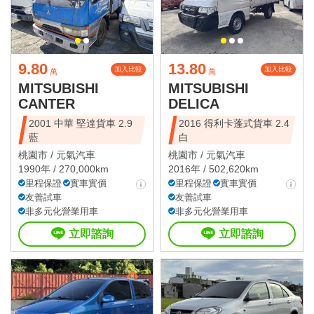
9.80
13.80
加入比較
加入比較
萬
萬
MITSUBISHI
MITSUBISHI
CANTER
DELICA
2001 中華 堅達貨車 2.9
2016 得利卡蓬式貨車 2.4
藍
白
桃園市 /
元氣汽車
桃園市 /
元氣汽車
1990年 / 270,000km
2016年 / 502,620km
里程保證
實車實價
里程保證
實車實價
友善試車
友善試車
非多元化營業用車
非多元化營業用車
立即諮詢
立即諮詢