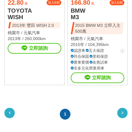
22.80
166.80
加入比較
加入比較
萬
萬
TOYOTA
BMW
WISH
M3
2013年 豐田 WISH 2.0
2015 BMW M3 立即入主
500萬
桃園市 /
元氣汽車
2013年 / 260,000km
桃園市 /
元氣汽車
2015年 / 104,395km
立即諮詢
認證車
五大保證
符合保固
里程保證
實車實價
友善試車
非多元化營業用車
立即諮詢
1