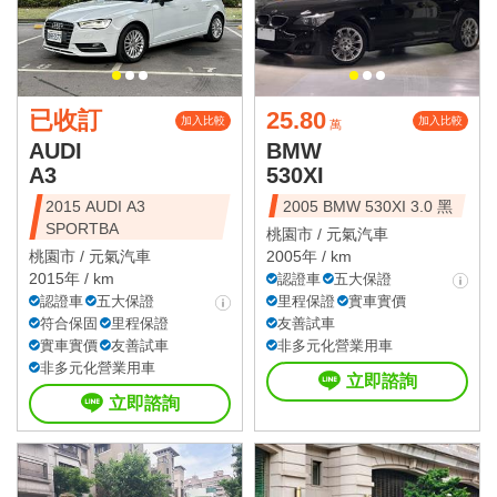
已收訂
25.80
加入比較
加入比較
萬
AUDI
BMW
A3
530XI
2015 AUDI A3
2005 BMW 530XI 3.0 黑
SPORTBA
桃園市 /
元氣汽車
桃園市 /
元氣汽車
2005年 / km
2015年 / km
認證車
五大保證
認證車
五大保證
里程保證
實車實價
符合保固
里程保證
友善試車
實車實價
友善試車
非多元化營業用車
非多元化營業用車
立即諮詢
立即諮詢