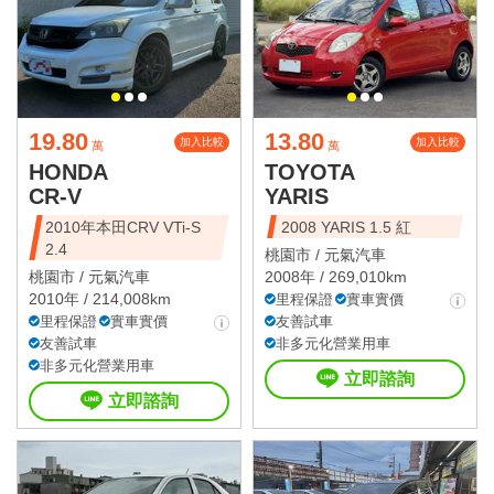
19.80
13.80
加入比較
加入比較
萬
萬
HONDA
TOYOTA
CR-V
YARIS
2010年本田CRV VTi-S
2008 YARIS 1.5 紅
2.4
桃園市 /
元氣汽車
桃園市 /
元氣汽車
2008年 / 269,010km
2010年 / 214,008km
里程保證
實車實價
里程保證
實車實價
友善試車
友善試車
非多元化營業用車
非多元化營業用車
立即諮詢
立即諮詢