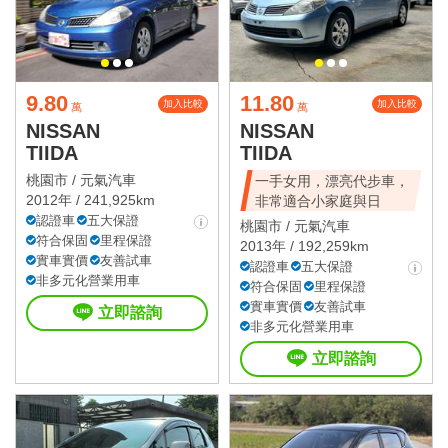
9.80
11.80
加入比較
加入比較
萬
萬
NISSAN
NISSAN
TIIDA
TIIDA
桃園市 /
元氣汽車
一手女用，漂亮代步車，
2012年 / 241,925km
非常適合小家庭與日
認證車
五大保證
桃園市 /
元氣汽車
符合保固
里程保證
2013年 / 192,259km
實車實價
友善試車
認證車
五大保證
非多元化營業用車
符合保固
里程保證
實車實價
友善試車
立即諮詢
非多元化營業用車
立即諮詢