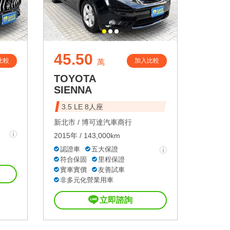
45.50
比較
加入比較
萬
TOYOTA
SIENNA
3.5 LE 8人座
新北市 /
博可達汽車商行
2015年 / 143,000km
認證車
五大保證
符合保固
里程保證
實車實價
友善試車
非多元化營業用車
立即諮詢