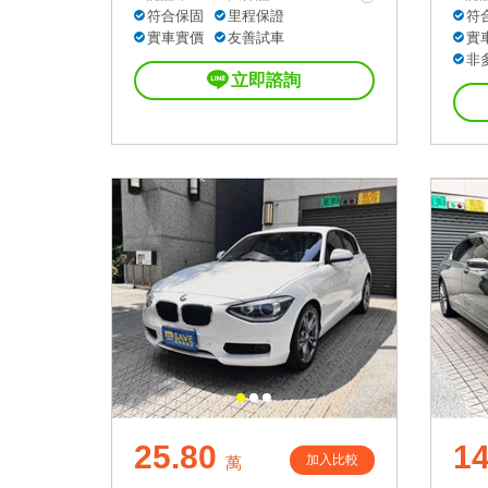
符合保固
里程保證
符
實車實價
友善試車
實
非
立即諮詢
25.80
1
加入比較
萬