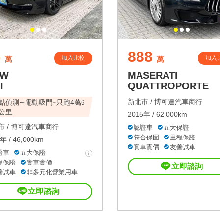
6
888
加入比較
加入
萬
萬
MW
MASERATI
I
QUATTROPORTE
新北市 /
博可達汽車商行
點偵測∼電動吸門~只跑4萬6
公里
2015年 / 62,000km
 /
博可達汽車商行
認證車
五大保證
符合保固
里程保證
年 / 46,000km
實車實價
友善試車
證車
五大保證
程保證
實車實價
立即諮詢
善試車
非多元化營業用車
立即諮詢