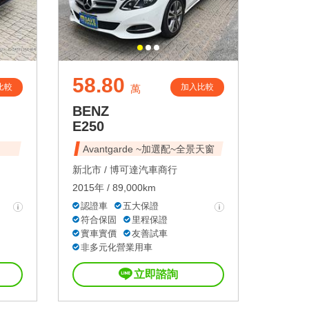
58.80
比較
加入比較
萬
BENZ
E250
Avantgarde ~加選配~全景天窗
新北市 /
博可達汽車商行
2015年 / 89,000km
認證車
五大保證
符合保固
里程保證
實車實價
友善試車
非多元化營業用車
立即諮詢