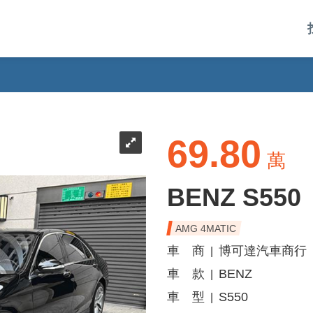
69.80
萬
BENZ S550
AMG 4MATIC
車 商
博可達汽車商行
|
車 款
BENZ
|
車 型
S550
|