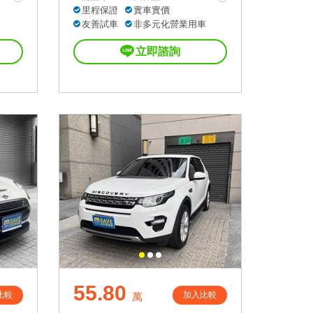
里程保證
實車實價
友善試車
非多元化營業用車
立即諮詢
55.80
比較
加入比較
萬