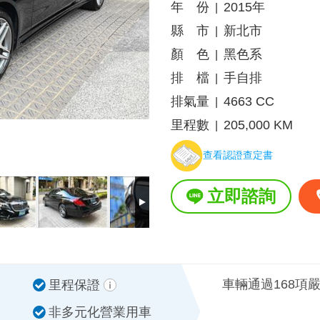
年 份
2015年
|
縣 市
新北市
|
顏 色
黑色系
|
排 檔
手自排
|
排氣量
4663 CC
|
里程數
205,000 KM
|
查看認證查定書
立即諮詢
車輛通過168項
里程保證
非多元化營業用車