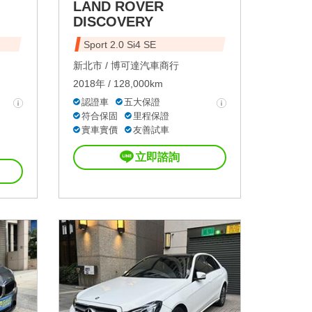
LAND ROVER
DISCOVERY
Sport 2.0 Si4 SE
新北市 /
博可達汽車商行
2018年 / 128,000km
認證車
五大保證
符合保固
里程保證
實車實價
友善試車
立即諮詢