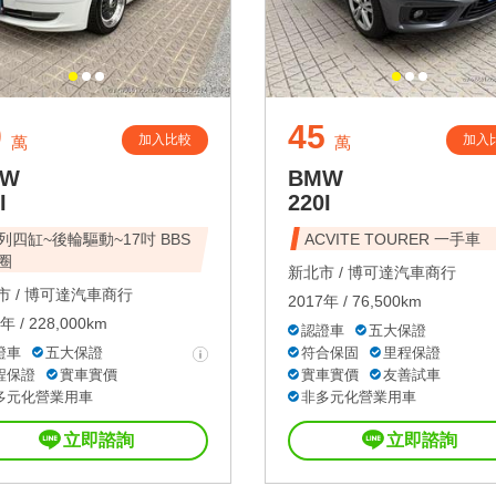
9
45
加入比較
加入
萬
萬
MW
BMW
I
220I
列四缸~後輪驅動~17吋 BBS
ACVITE TOURER 一手車
圈
新北市 /
博可達汽車商行
 /
博可達汽車商行
2017年 / 76,500km
年 / 228,000km
認證車
五大保證
證車
五大保證
符合保固
里程保證
程保證
實車實價
實車實價
友善試車
多元化營業用車
非多元化營業用車
立即諮詢
立即諮詢