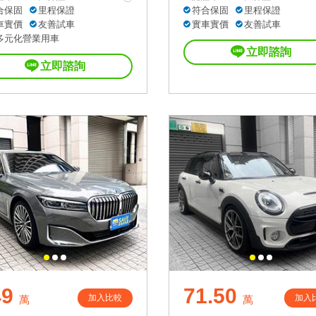
合保固
里程保證
符合保固
里程保證
車實價
友善試車
實車實價
友善試車
多元化營業用車
立即諮詢
立即諮詢
49
71.50
加入比較
加入
萬
萬