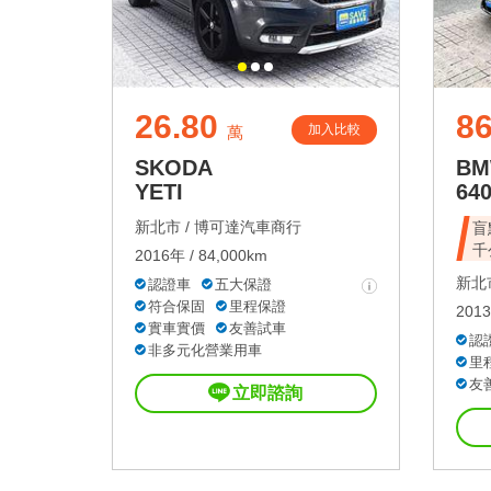
26.80
8
加入比較
萬
SKODA
B
YETI
640
新北市 /
博可達汽車商行
盲
千
2016年 / 84,000km
新北市
認證車
五大保證
符合保固
里程保證
2013
實車實價
友善試車
認
非多元化營業用車
里
友
立即諮詢