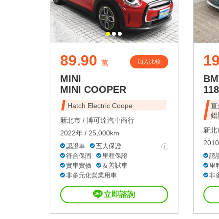
89.90
1
加入比較
萬
MINI
B
MINI COOPER
118
Hatch Electric Coope
直
鋁
新北市 /
博可達汽車商行
新北市
2022年 / 25,000km
2010
認證車
五大保證
符合保固
里程保證
認
實車實價
友善試車
里
非多元化營業用車
非
立即諮詢