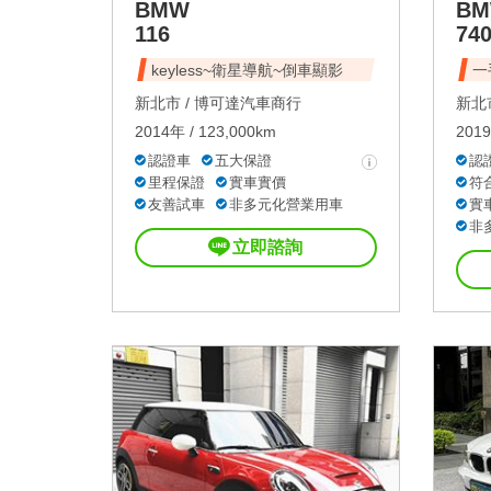
BMW
B
116
740
keyless~衛星導航~倒車顯影
一
新北市 /
博可達汽車商行
新北市
2014年 / 123,000km
2019
認證車
五大保證
認
里程保證
實車實價
符
友善試車
非多元化營業用車
實
非
立即諮詢