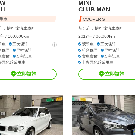
MW
MINI
LI
CLUB MAN
手車
COOPER S
 /
博可達汽車商行
新北市 /
博可達汽車商行
年 / 109,000km
2017年 / 86,000km
證車
五大保證
認證車
五大保證
合保固
里程保證
符合保固
里程保證
車實價
友善試車
實車實價
友善試車
多元化營業用車
非多元化營業用車
立即諮詢
立即諮詢