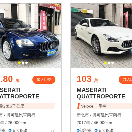
.80
103
加入比較
加入
萬
萬
SERATI
MASERATI
ATTROPORTE
QUATTROPORTE
跑2萬6千公里
Veloce 一手車
 /
博可達汽車商行
新北市 /
博可達汽車商行
年 / 26,000km
2017年 / 46,000km
證車
五大保證
認證車
五大保證