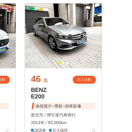
46
比較
加入比較
萬
BENZ
E200
換檔撥片~導航~倒車影像
新北市 /
博可達汽車商行
2014年 / 83,000km
認證車
五大保證