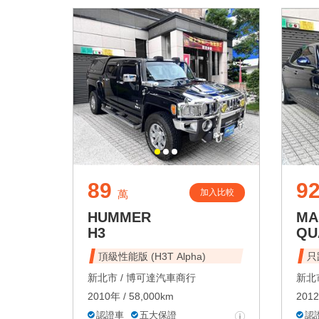
89
92
加入比較
萬
HUMMER
MA
H3
QU
頂級性能版 (H3T Alpha)
只
新北市 /
博可達汽車商行
新北市
2010年 / 58,000km
2012
認證車
五大保證
認