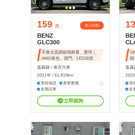
159
1
加入比較
萬
BENZ
BE
GLC300
CL
不會太高調卻很耐看、實用｜
S
AMG夜色、摸門、LED頭燈
睛
嘉義縣 /
泰吉汽車
嘉義縣
2021年 / 61,819km
2020
里程保證
實車實價
里
友善試車
友
立即諮詢