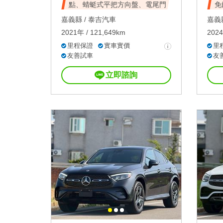
點、蜻蜓式平把方向盤、電尾門
免
嘉義縣 /
泰吉汽車
嘉義縣
2021年 / 121,649km
2024
里程保證
實車實價
里
友善試車
友
立即諮詢