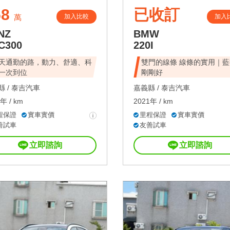
58
已收訂
加入比較
加入
萬
NZ
BMW
C300
220I
天通勤的路，動力、舒適、科
雙門的線條 線條的實用｜藍
一次到位
剛剛好
 /
泰吉汽車
嘉義縣 /
泰吉汽車
年 / km
2021年 / km
程保證
實車實價
里程保證
實車實價
善試車
友善試車
立即諮詢
立即諮詢