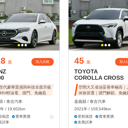
18
45
加入比較
加入
萬
萬
NZ
TOYOTA
00
COROLLA CROSS
世代豪華質感與科技全面升級
空間大又省油妥善率極高｜
48V輕油電、摸門、免鑰匙
休旅首選｜摸門解鎖、免鑰
動
 /
泰吉汽車
嘉義縣 /
泰吉汽車
年 / 19,602km
2021年 / 159,549km
程保證
實車實價
里程保證
實車實價
善試車
友善試車