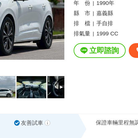
年 份
1990年
|
縣 市
嘉義縣
|
排 檔
手自排
|
排氣量
1999 CC
|
立即諮詢
保證車輛里程無
友善試車