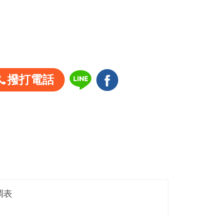
撥打電話
調表