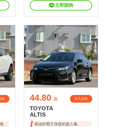
立即諮詢
44.80
比較
加入比較
萬
TOYOTA
ALTIS
免
省油好開又保值的超人氣