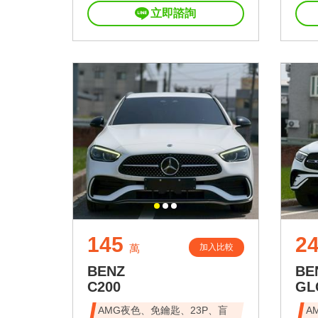
立即諮詢
145
2
加入比較
萬
BENZ
BE
C200
GL
AMG夜色、免鑰匙、23P、盲
A