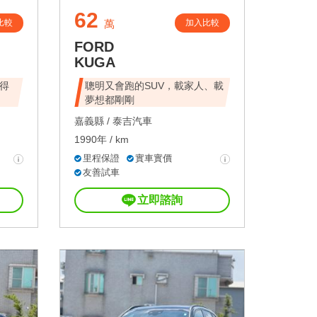
62
比較
加入比較
萬
FORD
KUGA
得
聰明又會跑的SUV，載家人、載
夢想都剛剛
嘉義縣 /
泰吉汽車
1990年 / km
里程保證
實車實價
友善試車
立即諮詢