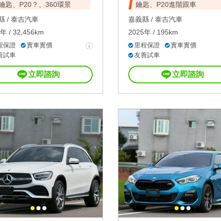
鑰匙、P20？、360環景
鑰匙、P20進階跟車
 /
泰吉汽車
嘉義縣 /
泰吉汽車
年 / 32,456km
2025年 / 195km
程保證
實車實價
里程保證
實車實價
善試車
友善試車
立即諮詢
立即諮詢