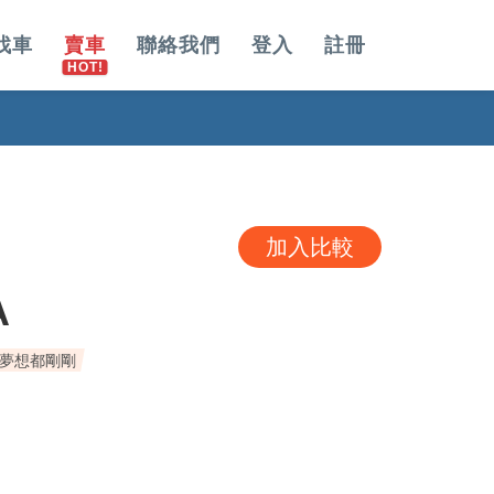
找車
賣車
聯絡我們
登入
註冊
加入比較
A
載夢想都剛剛