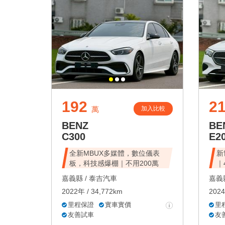
192
2
加入比較
萬
BENZ
BE
C300
E2
全新MBUX多媒體，數位儀表
新
板，科技感爆棚｜不用200萬
｜
嘉義縣 /
泰吉汽車
嘉義縣
2022年 / 34,772km
2024
里程保證
實車實價
里
友善試車
友