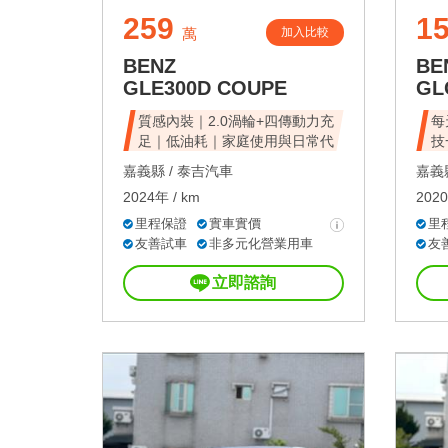
259
1
加入比較
萬
BENZ
BE
GLE300D COUPE
GL
質感內裝｜2.0渦輪+四傳動力充
每
足｜低油耗｜家庭使用與日常代
技
嘉義縣 /
泰吉汽車
嘉義縣
2024年 / km
2020
里程保證
實車實價
里
友善試車
非多元化營業用車
友
立即諮詢