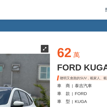
62
萬
FORD KUG
聰明又會跑的SUV，載家人、
車 商
泰吉汽車
|
車 款
FORD
|
車 型
KUGA
|