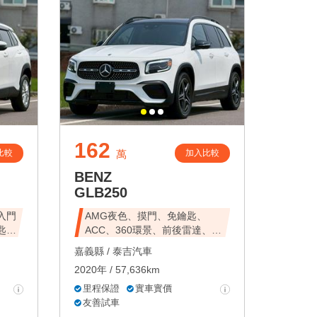
162
比較
加入比較
萬
BENZ
GLB250
入門
AMG夜色、摸門、免鑰匙、
匙啟
ACC、360環景、前後雷達、倒
車
嘉義縣 /
泰吉汽車
2020年 / 57,636km
里程保證
實車實價
友善試車