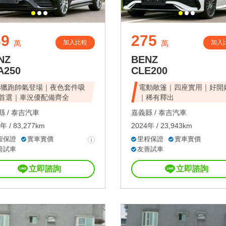
39
275
加入比較
加入
萬
萬
NZ
BENZ
A250
CLE200
B獵跑帥氣登場｜夜色套件吸
電動敞篷｜四座實用｜好開
首選｜車況優配備齊全
｜稀有釋出
 /
泰吉汽車
嘉義縣 /
泰吉汽車
年 / 83,277km
2024年 / 23,943km
程保證
實車實價
里程保證
實車實價
善試車
友善試車
立即諮詢
立即諮詢