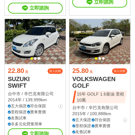
立即諮詢
立即諮詢
22.80
25.80
加入比較
加入比較
萬
萬
SUZUKI
VOLKSWAGEN
SWIFT
GOLF
台中市 /
辛巴克有限公司
15年 GOLF 1.6柴油 里程
2014年 / 139,999km
10萬
五大保證
符合保固
台中市 /
辛巴克有限公司
里程保證
實車實價
2015年 / 100,888km
友善試車
五大保證
符合保固
非多元化營業用車
里程保證
實車實價
友善試車
立即諮詢