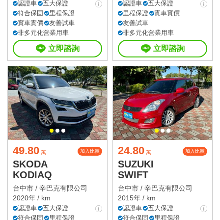
認證車
五大保證
認證車
五大保證
符合保固
里程保證
里程保證
實車實價
實車實價
友善試車
友善試車
非多元化營業用車
非多元化營業用車
立即諮詢
立即諮詢
49.80
24.80
加入比較
加入比較
萬
萬
SKODA
SUZUKI
KODIAQ
SWIFT
台中市 /
辛巴克有限公司
台中市 /
辛巴克有限公司
2020年 / km
2015年 / km
認證車
五大保證
認證車
五大保證
符合保固
里程保證
符合保固
里程保證