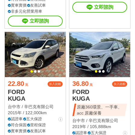
實車實價
友善試車
立即諮詢
非多元化營業用車
立即諮詢
22.80
36.80
加入比較
加入比較
萬
萬
FORD
FORD
KUGA
KUGA
台中市 /
辛巴克有限公司
原廠360環景、一手車、
2015年 / 122,000km
acc 原廠保養
認證車
五大保證
台中市 /
辛巴克有限公司
符合保固
里程保證
2019年 / 105,888km
實車實價
友善試車
認證車
五大保證