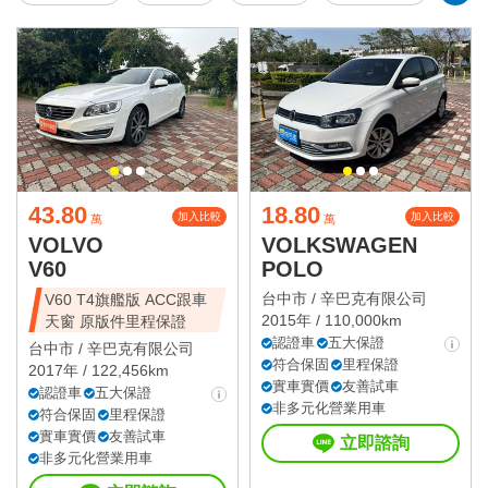
43.80
18.80
加入比較
加入比較
萬
萬
VOLVO
VOLKSWAGEN
V60
POLO
台中市 /
辛巴克有限公司
V60 T4旗艦版 ACC跟車
2015年 / 110,000km
天窗 原版件里程保證
認證車
五大保證
台中市 /
辛巴克有限公司
符合保固
里程保證
2017年 / 122,456km
實車實價
友善試車
認證車
五大保證
非多元化營業用車
符合保固
里程保證
實車實價
友善試車
立即諮詢
非多元化營業用車