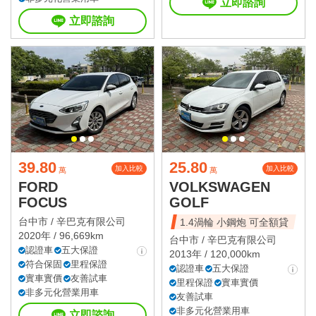
立即諮詢
立即諮詢
39.80
25.80
加入比較
加入比較
萬
萬
FORD
VOLKSWAGEN
FOCUS
GOLF
台中市 /
辛巴克有限公司
1.4渦輪 小鋼炮 可全額貸
2020年 / 96,669km
台中市 /
辛巴克有限公司
認證車
五大保證
2013年 / 120,000km
符合保固
里程保證
認證車
五大保證
實車實價
友善試車
里程保證
實車實價
非多元化營業用車
友善試車
非多元化營業用車
立即諮詢