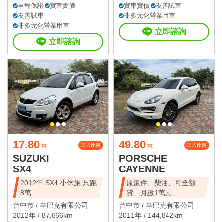
里程保證
實車實價
實車實價
友善試車
友善試車
非多元化營業用車
非多元化營業用車
立即諮詢
立即諮詢
17.80
49.80
加入比較
加入比較
萬
萬
SUZUKI
PORSCHE
SX4
CAYENNE
2012年 SX4 小休旅 只跑
原鈑件、柴油、可全額
8萬
貸、月繳1萬元
台中市 /
辛巴克有限公司
台中市 /
辛巴克有限公司
2012年 / 87,666km
2011年 / 144,842km