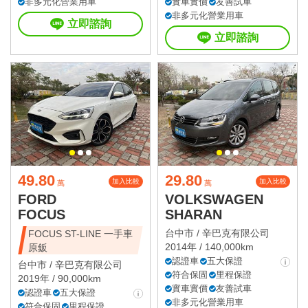
非多元化營業用車
實車實價
友善試車
非多元化營業用車
立即諮詢
立即諮詢
49.80
29.80
加入比較
加入比較
萬
萬
FORD
VOLKSWAGEN
FOCUS
SHARAN
台中市 /
辛巴克有限公司
FOCUS ST-LINE 一手車
2014年 / 140,000km
原鈑
認證車
五大保證
台中市 /
辛巴克有限公司
符合保固
里程保證
2019年 / 90,000km
實車實價
友善試車
認證車
五大保證
非多元化營業用車
符合保固
里程保證