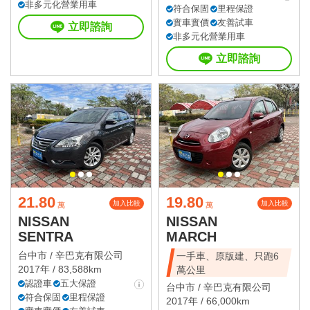
非多元化營業用車
符合保固
里程保證
實車實價
友善試車
立即諮詢
非多元化營業用車
立即諮詢
21.80
19.80
加入比較
加入比較
萬
萬
NISSAN
NISSAN
SENTRA
MARCH
台中市 /
辛巴克有限公司
一手車、原版建、只跑6
2017年 / 83,588km
萬公里
認證車
五大保證
台中市 /
辛巴克有限公司
符合保固
里程保證
2017年 / 66,000km