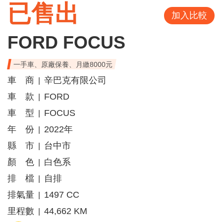
已售出
加入比較
FORD FOCUS
一手車、原廠保養、月繳8000元
車 商
辛巴克有限公司
|
車 款
FORD
|
車 型
FOCUS
|
年 份
2022年
|
縣 市
台中市
|
顏 色
白色系
|
排 檔
自排
|
排氣量
1497 CC
|
里程數
44,662 KM
|