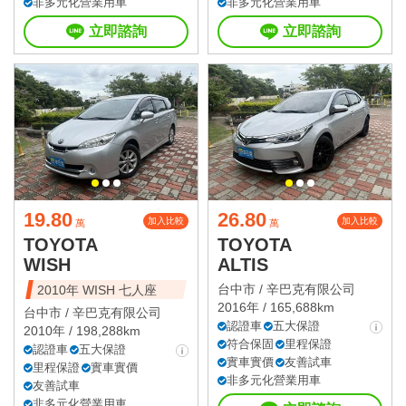
非多元化營業用車
非多元化營業用車
立即諮詢
立即諮詢
19.80
26.80
加入比較
加入比較
萬
萬
TOYOTA
TOYOTA
WISH
ALTIS
台中市 /
辛巴克有限公司
2010年 WISH 七人座
2016年 / 165,688km
台中市 /
辛巴克有限公司
認證車
五大保證
2010年 / 198,288km
符合保固
里程保證
認證車
五大保證
實車實價
友善試車
里程保證
實車實價
非多元化營業用車
友善試車
非多元化營業用車