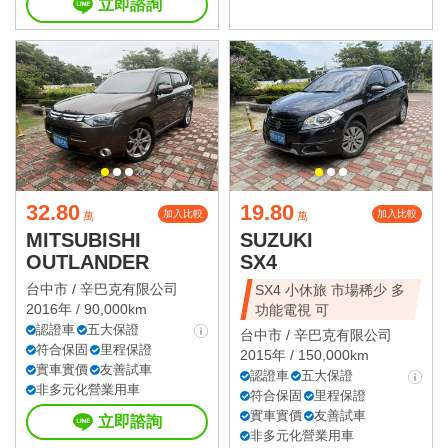
立即諮詢
32.80
19.80
加入比較
加入比較
萬
萬
MITSUBISHI
SUZUKI
OUTLANDER
SX4
台中市 /
辛巴克有限公司
SX4 小休旅 市場稀少 多
2016年 / 90,000km
功能電視 可
認證車
五大保證
台中市 /
辛巴克有限公司
符合保固
里程保證
2015年 / 150,000km
實車實價
友善試車
認證車
五大保證
非多元化營業用車
符合保固
里程保證
實車實價
友善試車
立即諮詢
非多元化營業用車