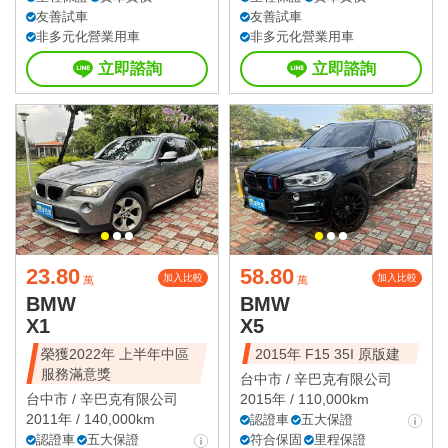
友善試車
友善試車
非多元化營業用車
非多元化營業用車
立即諮詢
立即諮詢
23.80
58.80
加入比較
加入比較
萬
萬
BMW
BMW
X1
X5
榮獲2022年 上半年中區
2015年 F15 35I 原版建
服務滿意獎
台中市 /
辛巴克有限公司
台中市 /
辛巴克有限公司
2015年 / 110,000km
2011年 / 140,000km
認證車
五大保證
認證車
五大保證
符合保固
里程保證