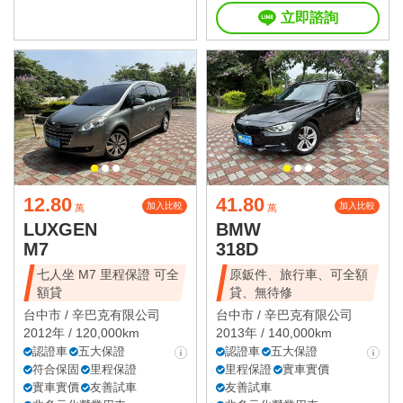
立即諮詢
12.80
41.80
加入比較
加入比較
萬
萬
LUXGEN
BMW
M7
318D
七人坐 M7 里程保證 可全
原鈑件、旅行車、可全額
額貸
貸、無待修
台中市 /
辛巴克有限公司
台中市 /
辛巴克有限公司
2012年 / 120,000km
2013年 / 140,000km
認證車
五大保證
認證車
五大保證
符合保固
里程保證
里程保證
實車實價
實車實價
友善試車
友善試車