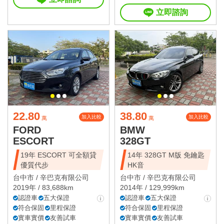
立即諮詢
22.80
38.80
加入比較
加入比較
萬
萬
FORD
BMW
ESCORT
328GT
19年 ESCORT 可全額貸
14年 328GT M版 免鑰匙
優質代步
HK音
台中市 /
辛巴克有限公司
台中市 /
辛巴克有限公司
2019年 / 83,688km
2014年 / 129,999km
認證車
五大保證
認證車
五大保證
符合保固
里程保證
符合保固
里程保證
實車實價
友善試車
實車實價
友善試車