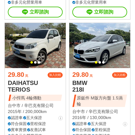
非多元化營業用車
非多元化營業用車
立即諮詢
立即諮詢
29.80
29.80
加入比較
加入比較
萬
萬
DAIHATSU
BMW
TERIOS
218I
小悍馬 4輪傳動
原鈑件 M版方向盤 1.5渦
輪
台中市 /
辛巴克有限公司
2015年 / 200,000km
台中市 /
辛巴克有限公司
2016年 / 130,000km
認證車
五大保證
符合保固
里程保證
認證車
五大保證
實車實價
友善試車
符合保固
里程保證