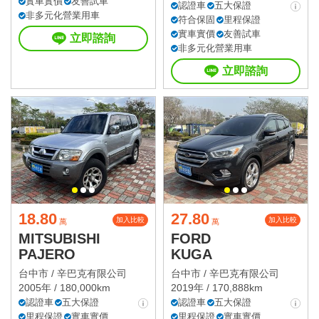
實車實價
友善試車
認證車
五大保證
非多元化營業用車
符合保固
里程保證
實車實價
友善試車
立即諮詢
非多元化營業用車
立即諮詢
18.80
27.80
加入比較
加入比較
萬
萬
MITSUBISHI
FORD
PAJERO
KUGA
台中市 /
辛巴克有限公司
台中市 /
辛巴克有限公司
2005年 / 180,000km
2019年 / 170,888km
認證車
五大保證
認證車
五大保證
里程保證
實車實價
里程保證
實車實價