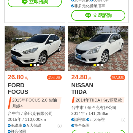
立即諮詢
非多元化營業用車
立即諮詢
26.80
24.80
加入比較
加入比較
萬
萬
FORD
NISSAN
FOCUS
TIIDA
2015年FOCUS 2.0 柴油
2014年TIIDA IKey頂級款
月繳4
台中市 /
辛巴克有限公司
台中市 /
辛巴克有限公司
2014年 / 141,288km
2015年 / 110,000km
認證車
五大保證
認證車
五大保證
符合保固
符合保固