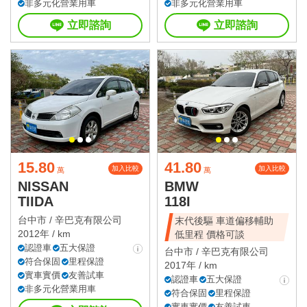
非多元化營業用車
非多元化營業用車
立即諮詢
立即諮詢
15.80
41.80
加入比較
加入比較
萬
萬
NISSAN
BMW
TIIDA
118I
台中市 /
辛巴克有限公司
末代後驅 車道偏移輔助
2012年 / km
低里程 價格可談
認證車
五大保證
台中市 /
辛巴克有限公司
符合保固
里程保證
2017年 / km
實車實價
友善試車
認證車
五大保證
非多元化營業用車
符合保固
里程保證
實車實價
友善試車