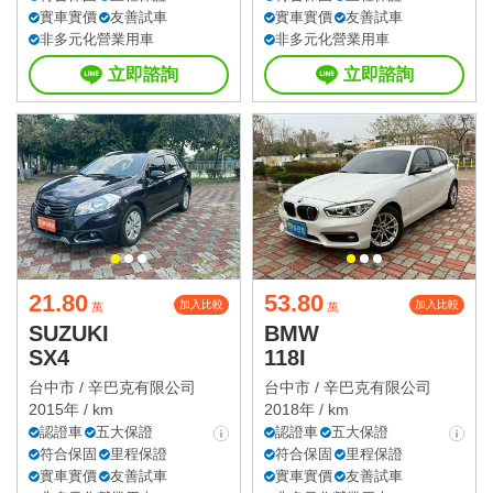
實車實價
友善試車
實車實價
友善試車
非多元化營業用車
非多元化營業用車
立即諮詢
立即諮詢
21.80
53.80
加入比較
加入比較
萬
萬
SUZUKI
BMW
SX4
118I
台中市 /
辛巴克有限公司
台中市 /
辛巴克有限公司
2015年 / km
2018年 / km
認證車
五大保證
認證車
五大保證
符合保固
里程保證
符合保固
里程保證
實車實價
友善試車
實車實價
友善試車