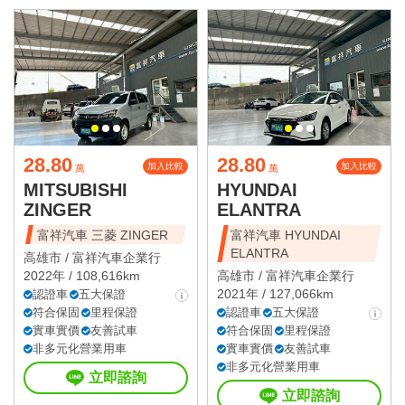
28.80
28.80
加入比較
加入比較
萬
萬
MITSUBISHI
HYUNDAI
ZINGER
ELANTRA
富祥汽車 三菱 ZINGER
富祥汽車 HYUNDAI
ELANTRA
高雄市 /
富祥汽車企業行
2022年 / 108,616km
高雄市 /
富祥汽車企業行
2021年 / 127,066km
認證車
五大保證
符合保固
里程保證
認證車
五大保證
實車實價
友善試車
符合保固
里程保證
非多元化營業用車
實車實價
友善試車
非多元化營業用車
立即諮詢
立即諮詢