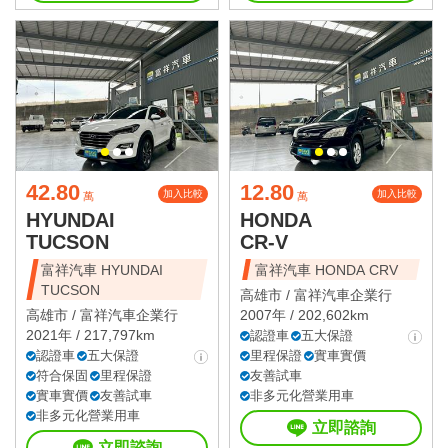
42.80
12.80
加入比較
加入比較
萬
萬
HYUNDAI
HONDA
TUCSON
CR-V
富祥汽車 HYUNDAI
富祥汽車 HONDA CRV
TUCSON
高雄市 /
富祥汽車企業行
高雄市 /
富祥汽車企業行
2007年 / 202,602km
2021年 / 217,797km
認證車
五大保證
認證車
五大保證
里程保證
實車實價
符合保固
里程保證
友善試車
實車實價
友善試車
非多元化營業用車
非多元化營業用車
立即諮詢
立即諮詢