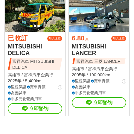
已收訂
6.80
加入比較
加入比較
萬
MITSUBISHI
MITSUBISHI
DELICA
LANCER
富祥汽車 MITSUBISHI
富祥汽車 三菱 LANCER
DELICA
高雄市 /
富祥汽車企業行
高雄市 /
富祥汽車企業行
2005年 / 190,000km
2025年 / 5,400km
里程保證
實車實價
里程保證
實車實價
友善試車
友善試車
非多元化營業用車
非多元化營業用車
立即諮詢
立即諮詢