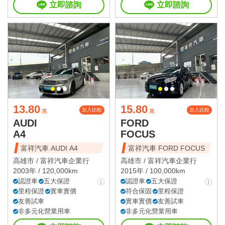
立即諮詢
立即諮詢
13.80
15.80
加入比較
加入比較
萬
萬
AUDI
FORD
A4
FOCUS
富祥汽車 AUDI A4
富祥汽車 FORD FOCUS
高雄市 /
富祥汽車企業行
高雄市 /
富祥汽車企業行
2003年 / 120,000km
2015年 / 100,000km
認證車
五大保證
認證車
五大保證
里程保證
實車實價
符合保固
里程保證
友善試車
實車實價
友善試車
非多元化營業用車
非多元化營業用車