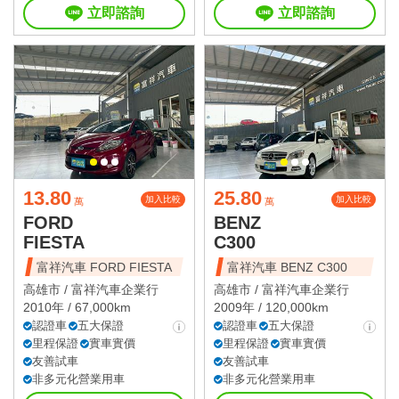
立即諮詢
立即諮詢
13.80
25.80
加入比較
加入比較
萬
萬
FORD
BENZ
FIESTA
C300
富祥汽車 FORD FIESTA
富祥汽車 BENZ C300
高雄市 /
富祥汽車企業行
高雄市 /
富祥汽車企業行
2010年 / 67,000km
2009年 / 120,000km
認證車
五大保證
認證車
五大保證
里程保證
實車實價
里程保證
實車實價
友善試車
友善試車
非多元化營業用車
非多元化營業用車