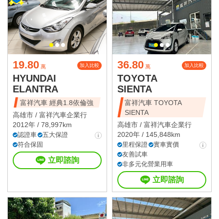
19.80
36.80
加入比較
加入比較
萬
萬
HYUNDAI
TOYOTA
ELANTRA
SIENTA
富祥汽車 經典1.8依倫強
富祥汽車 TOYOTA
SIENTA
高雄市 /
富祥汽車企業行
2012年 / 78,997km
高雄市 /
富祥汽車企業行
2020年 / 145,848km
認證車
五大保證
符合保固
里程保證
實車實價
友善試車
立即諮詢
非多元化營業用車
立即諮詢