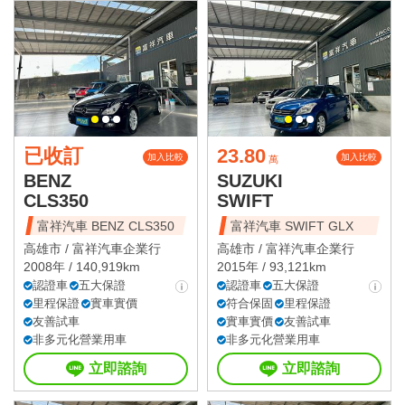
已收訂
23.80
加入比較
加入比較
萬
BENZ
SUZUKI
CLS350
SWIFT
富祥汽車 BENZ CLS350
富祥汽車 SWIFT GLX
高雄市 /
富祥汽車企業行
高雄市 /
富祥汽車企業行
2008年 / 140,919km
2015年 / 93,121km
認證車
五大保證
認證車
五大保證
里程保證
實車實價
符合保固
里程保證
友善試車
實車實價
友善試車
非多元化營業用車
非多元化營業用車
立即諮詢
立即諮詢