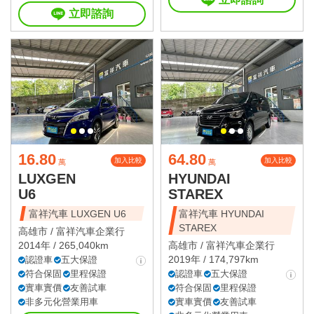
立即諮詢
16.80
64.80
加入比較
加入比較
萬
萬
LUXGEN
HYUNDAI
U6
STAREX
富祥汽車 LUXGEN U6
富祥汽車 HYUNDAI
STAREX
高雄市 /
富祥汽車企業行
2014年 / 265,040km
高雄市 /
富祥汽車企業行
2019年 / 174,797km
認證車
五大保證
符合保固
里程保證
認證車
五大保證
實車實價
友善試車
符合保固
里程保證
非多元化營業用車
實車實價
友善試車