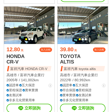
12.80
39.80
加入比較
加入比較
萬
萬
HONDA
TOYOTA
CR-V
ALTIS
富祥汽車 HONDA CR-V
富祥汽車 toyota altis
高雄市 /
富祥汽車企業行
高雄市 /
富祥汽車企業行
2005年 / 141,002km
2022年 / 80,992km
認證車
五大保證
認證車
五大保證
里程保證
實車實價
符合保固
里程保證
友善試車
實車實價
友善試車
非多元化營業用車
非多元化營業用車
立即諮詢
立即諮詢