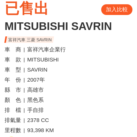
已售出
加入比較
MITSUBISHI SAVRIN
富祥汽車 三菱 SAVRIN
車 商
富祥汽車企業行
|
車 款
MITSUBISHI
|
車 型
SAVRIN
|
年 份
2007年
|
縣 市
高雄市
|
顏 色
黑色系
|
排 檔
手自排
|
排氣量
2378 CC
|
里程數
93,398 KM
|