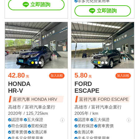
非多元化營業用車
立即諮詢
立即諮詢
42.80
5.80
加入比較
加入比較
萬
萬
HONDA
FORD
HR-V
ESCAPE
富祥汽車 HONDA HRV
富祥汽車 FORD ESCAPE
高雄市 /
富祥汽車企業行
高雄市 /
富祥汽車企業行
2020年 / 125,725km
2005年 / km
認證車
五大保證
認證車
五大保證
符合保固
里程保證
里程保證
實車實價
實車實價
友善試車
友善試車
非多元化營業用車
非多元化營業用車