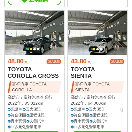
48.80
43.80
加入比較
加入比較
萬
萬
TOYOTA
TOYOTA
COROLLA CROSS
SIENTA
富祥汽車 TOYOTA
富祥汽車 TOYOTA
COROLLA
SIENTA
高雄市 /
富祥汽車企業行
高雄市 /
富祥汽車企業行
2022年 / 99,812km
2022年 / 64,000km
認證車
五大保證
認證車
五大保證
符合保固
里程保證
符合保固
里程保證
實車實價
友善試車
實車實價
友善試車
非多元化營業用車
非多元化營業用車