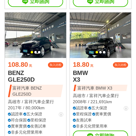
立即諮詢
立即諮詢
108.80
18.80
加入比較
加入比較
萬
萬
BENZ
BMW
GLE250D
X3
富祥汽車 BENZ
富祥汽車 BMW X3
GLE250D
高雄市 /
富祥汽車企業行
高雄市 /
富祥汽車企業行
2008年 / 221,691km
2017年 / 80,000km
認證車
五大保證
認證車
五大保證
里程保證
實車實價
符合保固
里程保證
友善試車
實車實價
友善試車
非多元化營業用車
非多元化營業用車
立即諮詢