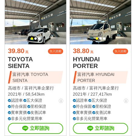
39.80
38.80
加入比較
加入比較
萬
萬
TOYOTA
HYUNDAI
SIENTA
PORTER
富祥汽車 TOYOTA
富祥汽車 HYUNDAI
SIENTA
PORTER
高雄市 /
富祥汽車企業行
高雄市 /
富祥汽車企業行
2021年 / 58,543km
2021年 / 227,417km
認證車
五大保證
認證車
五大保證
符合保固
里程保證
符合保固
里程保證
實車實價
友善試車
實車實價
友善試車
非多元化營業用車
非多元化營業用車
立即諮詢
立即諮詢