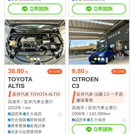
立即諮詢
立即諮詢
38.80
9.80
加入比較
加入比較
萬
萬
TOYOTA
CITROEN
ALTIS
C3
富祥汽車 TOYOTA ALTIS
富祥汽車 法國 C3 一手原
廠保養車
高雄市 /
富祥汽車企業行
2022年 / km
高雄市 /
富祥汽車企業行
2006年 / 142,000km
認證車
五大保證
符合保固
里程保證
認證車
五大保證
實車實價
友善試車
立即諮詢
非多元化營業用車