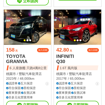
立即諮詢
158
42.80
加入比較
加入比較
萬
萬
TOYOTA
INFINITI
GRANVIA
Q30
6 人座旗艦 只跑4萬8公里
1.6T 風尚版
桃園市 /
豐駿汽車龍潭店
桃園市 /
豐駿汽車龍潭店
2023年 / 48,000km
2017年 / 65,000km
認證車
五大保證
認證車
五大保證
符合保固
里程保證
符合保固
里程保證
實車實價
友善試車
實車實價
友善試車
非多元化營業用車
非多元化營業用車
立即諮詢
立即諮詢