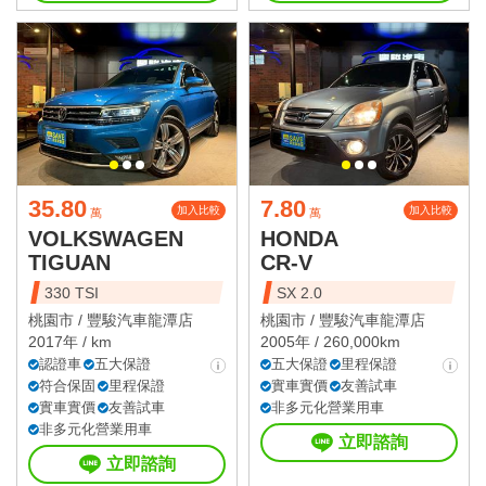
35.80
7.80
加入比較
加入比較
萬
萬
VOLKSWAGEN
HONDA
TIGUAN
CR-V
330 TSI
SX 2.0
桃園市 /
豐駿汽車龍潭店
桃園市 /
豐駿汽車龍潭店
2017年 / km
2005年 / 260,000km
認證車
五大保證
五大保證
里程保證
符合保固
里程保證
實車實價
友善試車
實車實價
友善試車
非多元化營業用車
非多元化營業用車
立即諮詢
立即諮詢