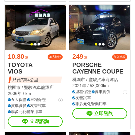
10.80
249
加入比較
加入比較
萬
萬
TOYOTA
PORSCHE
VIOS
CAYENNE COUPE
桃園市 /
豐駿汽車龍潭店
只跑7萬4公里
2021年 / 53,000km
桃園市 /
豐駿汽車龍潭店
里程保證
實車實價
2006年 / km
友善試車
五大保證
里程保證
非多元化營業用車
實車實價
友善試車
非多元化營業用車
立即諮詢
立即諮詢