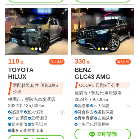
110
330
加入比較
加入比較
萬
萬
TOYOTA
BENZ
HILUX
GLC43 AMG
選配精裝套件 僅跑3萬5
COUPE 只跑9千公里
公里
桃園市 /
豐駿汽車龍潭店
桃園市 /
豐駿汽車龍潭店
2024年 / 9,700km
2022年 / 35,000km
認證車
五大保證
認證車
五大保證
符合保固
里程保證
符合保固
里程保證
實車實價
友善試車
實車實價
友善試車
非多元化營業用車
非多元化營業用車
立即諮詢