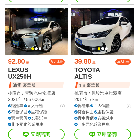
92.80
39.80
加入比較
加入比較
萬
萬
LEXUS
TOYOTA
UX250H
ALTIS
油電 豪華版
1.8 豪華版
桃園市 /
豐駿汽車龍潭店
桃園市 /
豐駿汽車龍潭店
2021年 / 56,000km
2017年 / km
認證車
五大保證
認證車
五大保證
符合保固
里程保證
符合保固
里程保證
實車實價
友善試車
實車實價
友善試車
非多元化營業用車
非多元化營業用車
立即諮詢
立即諮詢