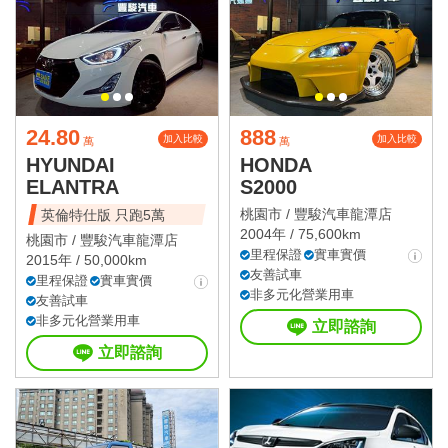
24.80
888
加入比較
加入比較
萬
萬
HYUNDAI
HONDA
ELANTRA
S2000
桃園市 /
豐駿汽車龍潭店
英倫特仕版 只跑5萬
2004年 / 75,600km
桃園市 /
豐駿汽車龍潭店
里程保證
實車實價
2015年 / 50,000km
友善試車
里程保證
實車實價
非多元化營業用車
友善試車
非多元化營業用車
立即諮詢
立即諮詢