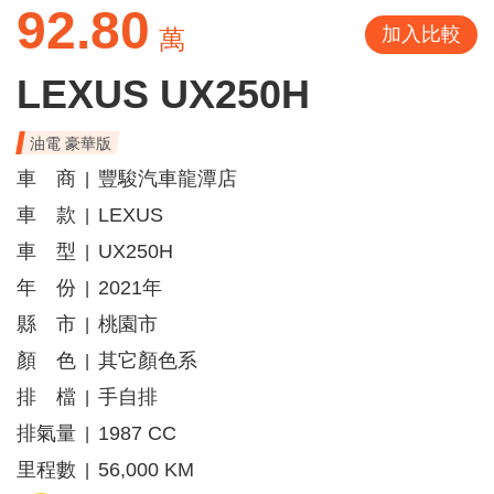
92.80
加入比較
萬
LEXUS UX250H
油電 豪華版
車 商
豐駿汽車龍潭店
|
車 款
LEXUS
|
車 型
UX250H
|
年 份
2021年
|
縣 市
桃園市
|
顏 色
其它顏色系
|
排 檔
手自排
|
排氣量
1987 CC
|
里程數
56,000 KM
|