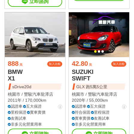
立即諮詢
888
42.80
加入比較
加入比較
萬
萬
BMW
SUZUKI
X1
SWIFT
sDrive20d
GLX 跑5萬5公里
桃園市 /
豐駿汽車龍潭店
桃園市 /
豐駿汽車龍潭店
2011年 / 170,000km
2020年 / 55,000km
認證車
五大保證
認證車
五大保證
里程保證
實車實價
符合保固
里程保證
友善試車
實車實價
友善試車
非多元化營業用車
非多元化營業用車
立即諮詢
立即諮詢