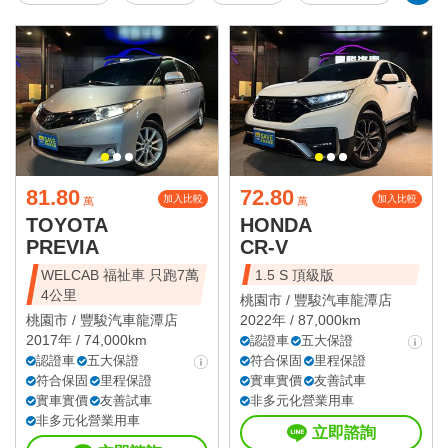
81.80
72.80
加入比較
加入比較
萬
萬
TOYOTA
HONDA
PREVIA
CR-V
WELCAB 福祉車 只跑7萬
1.5 S 頂級版
4公里
桃園市 /
豐駿汽車龍潭店
桃園市 /
豐駿汽車龍潭店
2022年 / 87,000km
2017年 / 74,000km
認證車
五大保證
認證車
五大保證
符合保固
里程保證
符合保固
里程保證
實車實價
友善試車
實車實價
友善試車
非多元化營業用車
非多元化營業用車
立即諮詢