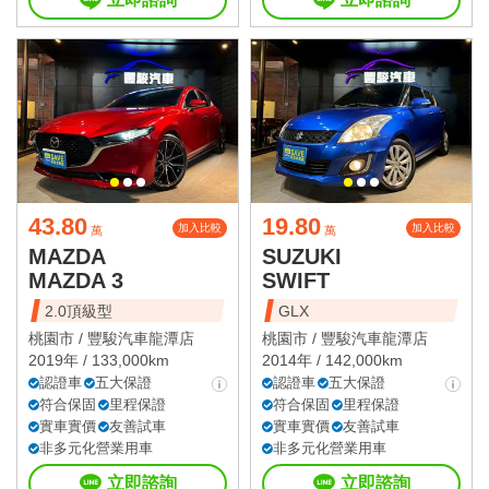
43.80
19.80
加入比較
加入比較
萬
萬
MAZDA
SUZUKI
MAZDA 3
SWIFT
2.0頂級型
GLX
桃園市 /
豐駿汽車龍潭店
桃園市 /
豐駿汽車龍潭店
2019年 / 133,000km
2014年 / 142,000km
認證車
五大保證
認證車
五大保證
符合保固
里程保證
符合保固
里程保證
實車實價
友善試車
實車實價
友善試車
非多元化營業用車
非多元化營業用車
立即諮詢
立即諮詢