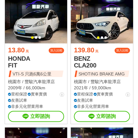
13.80
139.80
加入比較
加入比較
萬
萬
HONDA
BENZ
FIT
CLA200
VTI-S 只跑6萬6公里
SHOTING BRAKE AMG
桃園市 /
豐駿汽車龍潭店
桃園市 /
豐駿汽車龍潭店
2009年 / 66,000km
2021年 / 59,000km
里程保證
實車實價
里程保證
實車實價
友善試車
友善試車
非多元化營業用車
非多元化營業用車
立即諮詢
立即諮詢