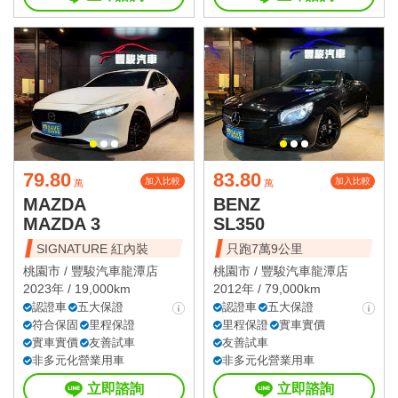
79.80
83.80
加入比較
加入比較
萬
萬
MAZDA
BENZ
MAZDA 3
SL350
SIGNATURE 紅內裝
只跑7萬9公里
桃園市 /
豐駿汽車龍潭店
桃園市 /
豐駿汽車龍潭店
2023年 / 19,000km
2012年 / 79,000km
認證車
五大保證
認證車
五大保證
符合保固
里程保證
里程保證
實車實價
實車實價
友善試車
友善試車
非多元化營業用車
非多元化營業用車
立即諮詢
立即諮詢