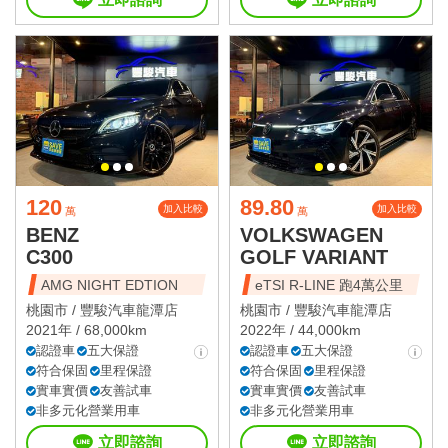
120
89.80
加入比較
加入比較
萬
萬
BENZ
VOLKSWAGEN
C300
GOLF VARIANT
AMG NIGHT EDTION
eTSI R-LINE 跑4萬公里
桃園市 /
豐駿汽車龍潭店
桃園市 /
豐駿汽車龍潭店
2021年 / 68,000km
2022年 / 44,000km
認證車
五大保證
認證車
五大保證
符合保固
里程保證
符合保固
里程保證
實車實價
友善試車
實車實價
友善試車
非多元化營業用車
非多元化營業用車
立即諮詢
立即諮詢