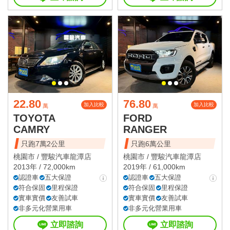
22.80
76.80
加入比較
加入比較
萬
萬
TOYOTA
FORD
CAMRY
RANGER
只跑7萬2公里
只跑6萬公里
桃園市 /
豐駿汽車龍潭店
桃園市 /
豐駿汽車龍潭店
2013年 / 72,000km
2019年 / 61,000km
認證車
五大保證
認證車
五大保證
符合保固
里程保證
符合保固
里程保證
實車實價
友善試車
實車實價
友善試車
非多元化營業用車
非多元化營業用車
立即諮詢
立即諮詢