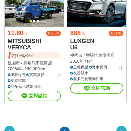
11.80
888
加入比較
加入比較
萬
萬
MITSUBISHI
LUXGEN
VERYCA
U6
桃園市 /
豐駿汽車龍潭店
跑19萬公里
2018年 / km
桃園市 /
豐駿汽車龍潭店
里程保證
實車實價
2008年 / 190,000km
友善試車
里程保證
實車實價
非多元化營業用車
友善試車
非多元化營業用車
立即諮詢
立即諮詢