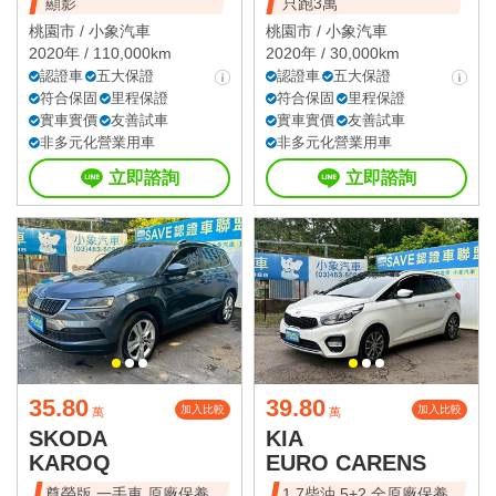
顯影
只跑3萬
桃園市 /
小象汽車
桃園市 /
小象汽車
2020年 / 110,000km
2020年 / 30,000km
認證車
五大保證
認證車
五大保證
符合保固
里程保證
符合保固
里程保證
實車實價
友善試車
實車實價
友善試車
非多元化營業用車
非多元化營業用車
立即諮詢
立即諮詢
35.80
39.80
加入比較
加入比較
萬
萬
SKODA
KIA
KAROQ
EURO CARENS
尊榮版 一手車 原廠保養
1.7柴油 5+2 全原廠保養