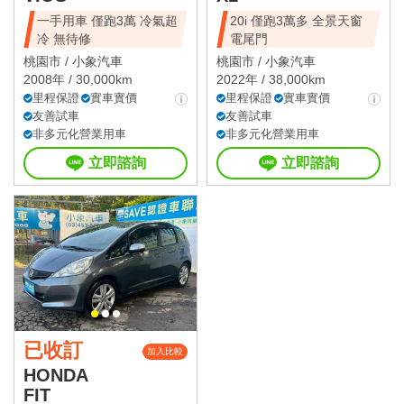
一手用車 僅跑3萬 冷氣超
20i 僅跑3萬多 全景天窗
冷 無待修
電尾門
桃園市 /
小象汽車
桃園市 /
小象汽車
2008年 / 30,000km
2022年 / 38,000km
里程保證
實車實價
里程保證
實車實價
友善試車
友善試車
非多元化營業用車
非多元化營業用車
立即諮詢
立即諮詢
已收訂
加入比較
HONDA
FIT