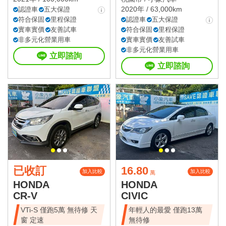
2020年 / 63,000km
認證車
五大保證
符合保固
里程保證
認證車
五大保證
實車實價
友善試車
符合保固
里程保證
非多元化營業用車
實車實價
友善試車
非多元化營業用車
立即諮詢
立即諮詢
已收訂
16.80
加入比較
加入比較
萬
HONDA
HONDA
CR-V
CIVIC
VTi-S 僅跑5萬 無待修 天
年輕人的最愛 僅跑13萬
窗 定速
無待修