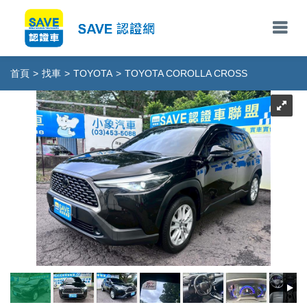
首頁
>
找車
>
TOYOTA
>
TOYOTA COROLLA CROSS