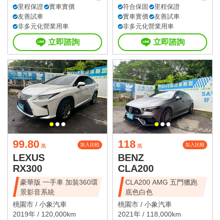
里程保證
實車實價
符合保固
里程保證
友善試車
實車實價
友善試車
非多元化營業用車
非多元化營業用車
立即諮詢
立即諮詢
99.80
118
加入比較
加入比較
萬
萬
LEXUS
BENZ
RX300
CLA200
豪華版 一手車 加裝360環
CLA200 AMG 五門獵跑
景影音系統
底色白色
桃園市 /
小象汽車
桃園市 /
小象汽車
2019年 / 120,000km
2021年 / 118,000km