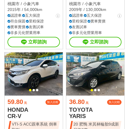
桃園市 /
小象汽車
桃園市 /
小象汽車
2015年 / 54,000km
2009年 / 130,000km
認證車
五大保證
認證車
五大保證
符合保固
里程保證
里程保證
實車實價
實車實價
友善試車
友善試車
非多元化營業用車
非多元化營業用車
立即諮詢
立即諮詢
59.80
36.80
加入比較
加入比較
萬
萬
HONDA
TOYOTA
CR-V
YARIS
VTI-S ACC跟車系統 倒車
20 肥鴨 米其林輪胎9成新