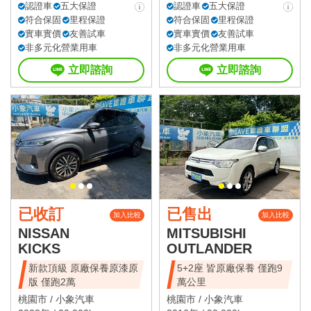
認證車
五大保證
認證車
五大保證
符合保固
里程保證
符合保固
里程保證
實車實價
友善試車
實車實價
友善試車
非多元化營業用車
非多元化營業用車
立即諮詢
立即諮詢
已收訂
已售出
加入比較
加入比較
NISSAN
MITSUBISHI
KICKS
OUTLANDER
新款頂級 原廠保養原漆原
5+2座 皆原廠保養 僅跑9
版 僅跑2萬
萬公里
桃園市 /
小象汽車
桃園市 /
小象汽車