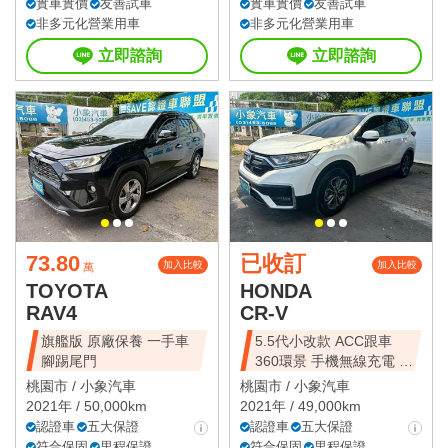
實車實價
友善試車
實車實價
友善試車
非多元化營業用車
非多元化營業用車
立即諮詢
立即諮詢
73.80
已收訂
加入比較
加入比較
萬
TOYOTA
HONDA
RAV4
CR-V
旗艦版 原廠保養 一手車
5.5代小改款 ACC跟車
腳踢尾門
360環景 手機無線充電 一
手車
桃園市 /
小象汽車
桃園市 /
小象汽車
2021年 / 50,000km
2021年 / 49,000km
認證車
五大保證
認證車
五大保證
符合保固
里程保證
符合保固
里程保證