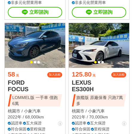
非多元化營業用車
非多元化營業用車
立即諮詢
立即諮詢
58
125.80
加入比較
加入比較
萬
萬
FORD
LEXUS
FOCUS
ES300H
LOMMEL版 一手車 僅跑
旗艦版 原廠保養 只跑7萬
6萬
多
桃園市 /
小象汽車
桃園市 /
小象汽車
2022年 / 68,000km
2021年 / 70,000km
認證車
五大保證
認證車
五大保證
符合保固
里程保證
符合保固
里程保證