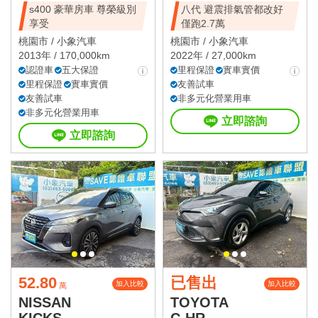
s400 豪華房車 尊榮級別
八代 避震排氣管都改好
享受
僅跑2.7萬
桃園市 /
小象汽車
桃園市 /
小象汽車
2013年 / 170,000km
2022年 / 27,000km
認證車
五大保證
里程保證
實車實價
里程保證
實車實價
友善試車
友善試車
非多元化營業用車
非多元化營業用車
立即諮詢
立即諮詢
52.80
已售出
加入比較
加入比較
萬
NISSAN
TOYOTA