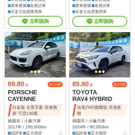
實車實價
友善試車
實車實價
友善試車
非多元化營業用車
非多元化營業用車
立即諮詢
立即諮詢
69.80
85.80
加入比較
加入比較
萬
萬
PORSCHE
TOYOTA
CAYENNE
RAV4 HYBRID
白金版 全景天窗 現省價
油電2WD旗艦版 現省差
差 可貸130萬
價
桃園市 /
小象汽車
桃園市 /
小象汽車
2017年 / 190,000km
2024年 / 80,000km
認證車
五大保證
認證車
五大保證