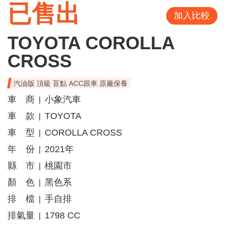
已售出
加入比較
TOYOTA COROLLA
CROSS
汽油版 頂級 盲點 ACC跟車 原廠保養
車 商
小象汽車
|
車 款
TOYOTA
|
車 型
COROLLA CROSS
|
年 份
2021年
|
縣 市
桃園市
|
顏 色
黑色系
|
排 檔
手自排
|
排氣量
1798 CC
|