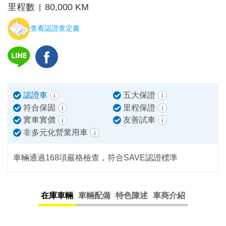
里程數
80,000 KM
|
查看認證查定書
認證車
五大保證
符合保固
里程保證
實車實價
友善試車
非多元化營業用車
車輛通過168項嚴格檢查，符合SAVE認證標準
在庫車輛
車輛配備
特色陳述
車商介紹