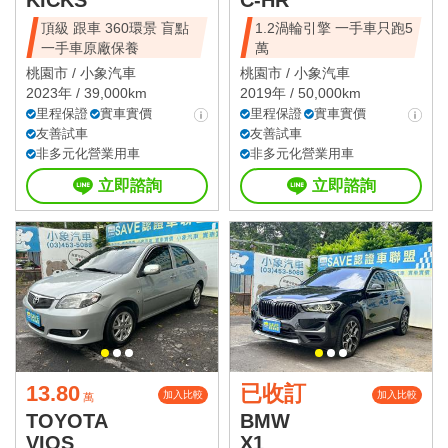
KICKS
C-HR
頂級 跟車 360環景 盲點
1.2渦輪引擎 一手車只跑5
一手車原廠保養
萬
桃園市 /
小象汽車
桃園市 /
小象汽車
2023年 / 39,000km
2019年 / 50,000km
里程保證
實車實價
里程保證
實車實價
友善試車
友善試車
非多元化營業用車
非多元化營業用車
立即諮詢
立即諮詢
13.80
已收訂
加入比較
加入比較
萬
TOYOTA
BMW
VIOS
X1