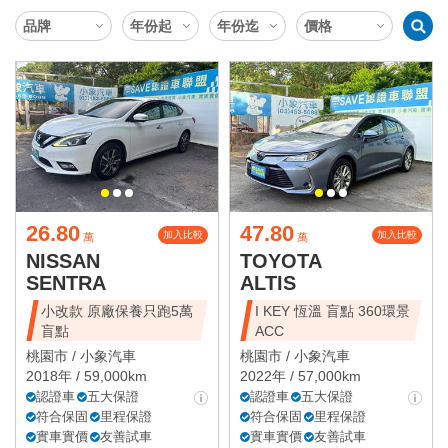
26.80
47.80
加入比較
加入比較
萬
萬
NISSAN
TOYOTA
SENTRA
ALTIS
小改款 原廠保養只跑5萬
I KEY 恆溫 盲點 360環景
盲點
ACC
桃園市 /
小象汽車
桃園市 /
小象汽車
2018年 / 59,000km
2022年 / 57,000km
認證車
五大保證
認證車
五大保證
符合保固
里程保證
符合保固
里程保證
實車實價
友善試車
實車實價
友善試車