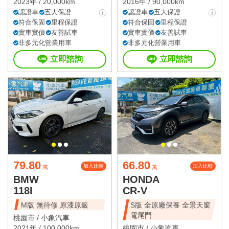
2023年 / 20,000km
2016年 / 90,000km
認證車
五大保證
認證車
五大保證
符合保固
里程保證
符合保固
里程保證
實車實價
友善試車
實車實價
友善試車
非多元化營業用車
非多元化營業用車
立即諮詢
立即諮詢
79.80
66.80
加入比較
加入比較
萬
萬
BMW
HONDA
118I
CR-V
M版 無待修 原漆原鈑
S版 全原廠保養 全景天窗
電尾門
桃園市 /
小象汽車
2021年 / 100,000km
桃園市 /
小象汽車