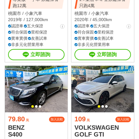
跑12萬
只跑4萬
桃園市 /
小象汽車
桃園市 /
小象汽車
2019年 / 127,000km
2020年 / 45,000km
認證車
五大保證
認證車
五大保證
符合保固
里程保證
符合保固
里程保證
實車實價
友善試車
實車實價
友善試車
非多元化營業用車
非多元化營業用車
立即諮詢
立即諮詢
79.80
109
加入比較
加入比較
萬
萬
BENZ
VOLKSWAGEN
S400
GOLF GTI