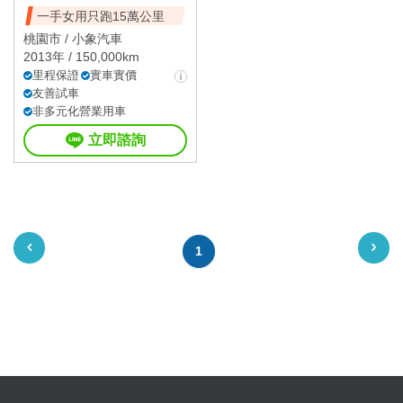
一手女用只跑15萬公里
桃園市 /
小象汽車
2013年 / 150,000km
里程保證
實車實價
友善試車
非多元化營業用車
立即諮詢
1