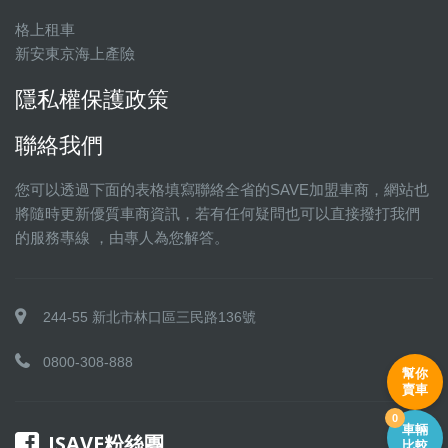
格上租車
新安東京海上產險
隱私權保護政策
聯絡我們
您可以透過下面的表格填寫聯絡全省的SAVE加盟車商，網站也
將隨時更新優質車商資訊，若有任何疑問也可以直接撥打我們
的服務專線 ，由專人為您解答。
244-55 新北市林口區三民路136號
0800-308-888
幫你
賣車
0
車輛
ISAVE粉絲團
比較