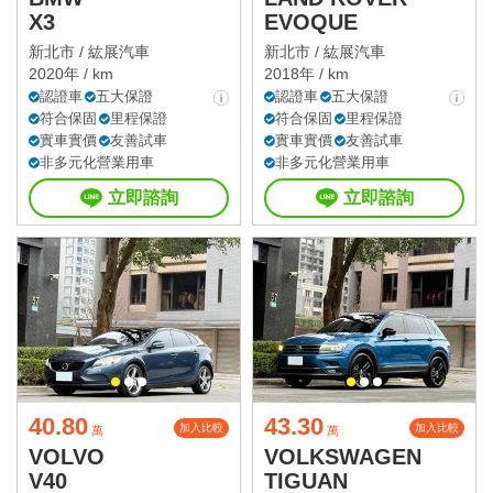
X3
EVOQUE
新北市 /
紘展汽車
新北市 /
紘展汽車
2020年 / km
2018年 / km
認證車
五大保證
認證車
五大保證
符合保固
里程保證
符合保固
里程保證
實車實價
友善試車
實車實價
友善試車
非多元化營業用車
非多元化營業用車
立即諮詢
立即諮詢
40.80
43.30
加入比較
加入比較
萬
萬
VOLVO
VOLKSWAGEN
V40
TIGUAN