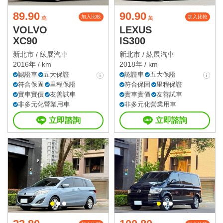
89.90
90.90
加入比較
加入比較
萬
萬
VOLVO
LEXUS
XC90
IS300
新北市 /
紘展汽車
新北市 /
紘展汽車
2016年 / km
2018年 / km
認證車
五大保證
認證車
五大保證
符合保固
里程保證
符合保固
里程保證
實車實價
友善試車
實車實價
友善試車
非多元化營業用車
非多元化營業用車
立即諮詢
立即諮詢