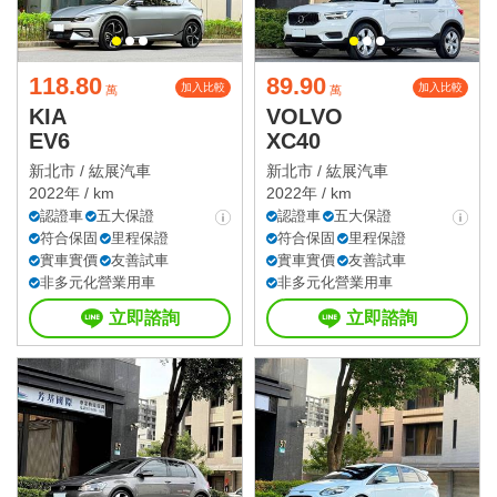
118.80
89.90
加入比較
加入比較
萬
萬
KIA
VOLVO
EV6
XC40
新北市 /
紘展汽車
新北市 /
紘展汽車
2022年 / km
2022年 / km
認證車
五大保證
認證車
五大保證
符合保固
里程保證
符合保固
里程保證
實車實價
友善試車
實車實價
友善試車
非多元化營業用車
非多元化營業用車
立即諮詢
立即諮詢