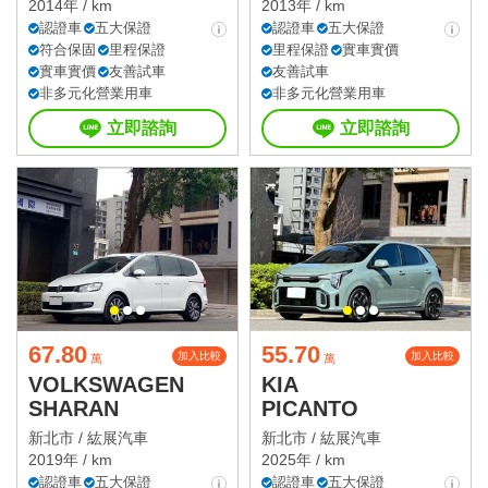
2014年 / km
2013年 / km
認證車
五大保證
認證車
五大保證
符合保固
里程保證
里程保證
實車實價
實車實價
友善試車
友善試車
非多元化營業用車
非多元化營業用車
立即諮詢
立即諮詢
67.80
55.70
加入比較
加入比較
萬
萬
VOLKSWAGEN
KIA
SHARAN
PICANTO
新北市 /
紘展汽車
新北市 /
紘展汽車
2019年 / km
2025年 / km
認證車
五大保證
認證車
五大保證