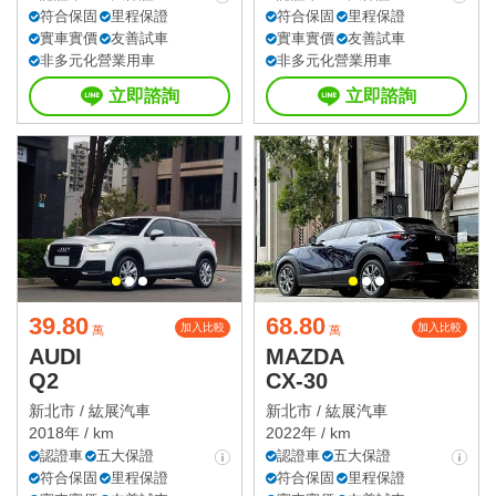
符合保固
里程保證
符合保固
里程保證
實車實價
友善試車
實車實價
友善試車
非多元化營業用車
非多元化營業用車
立即諮詢
立即諮詢
39.80
68.80
加入比較
加入比較
萬
萬
AUDI
MAZDA
Q2
CX-30
新北市 /
紘展汽車
新北市 /
紘展汽車
2018年 / km
2022年 / km
認證車
五大保證
認證車
五大保證
符合保固
里程保證
符合保固
里程保證