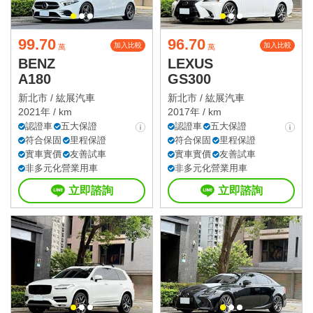
99.70
96.70
加入比較
加入比較
萬
萬
BENZ
LEXUS
A180
GS300
新北市 /
紘展汽車
新北市 /
紘展汽車
2021年 / km
2017年 / km
認證車
五大保證
認證車
五大保證
符合保固
里程保證
符合保固
里程保證
實車實價
友善試車
實車實價
友善試車
非多元化營業用車
非多元化營業用車
立即諮詢
立即諮詢