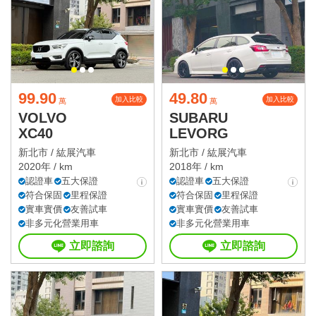
99.90
49.80
加入比較
加入比較
萬
萬
VOLVO
SUBARU
XC40
LEVORG
新北市 /
紘展汽車
新北市 /
紘展汽車
2020年 / km
2018年 / km
認證車
五大保證
認證車
五大保證
符合保固
里程保證
符合保固
里程保證
實車實價
友善試車
實車實價
友善試車
非多元化營業用車
非多元化營業用車
立即諮詢
立即諮詢