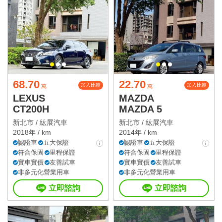
68.70
22.70
加入比較
加入比較
萬
萬
LEXUS
MAZDA
CT200H
MAZDA 5
新北市 /
紘展汽車
新北市 /
紘展汽車
2018年 / km
2014年 / km
認證車
五大保證
認證車
五大保證
符合保固
里程保證
符合保固
里程保證
實車實價
友善試車
實車實價
友善試車
非多元化營業用車
非多元化營業用車
立即諮詢
立即諮詢