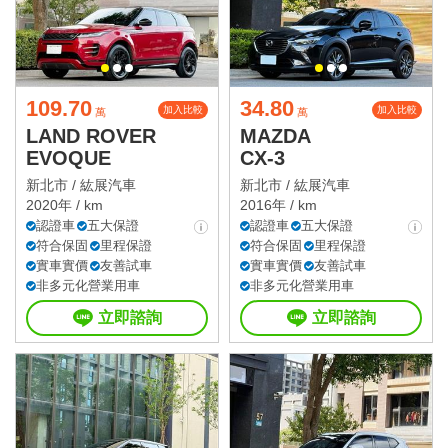
109.70
34.80
加入比較
加入比較
萬
萬
LAND ROVER
MAZDA
EVOQUE
CX-3
新北市 /
紘展汽車
新北市 /
紘展汽車
2020年 / km
2016年 / km
認證車
五大保證
認證車
五大保證
符合保固
里程保證
符合保固
里程保證
實車實價
友善試車
實車實價
友善試車
非多元化營業用車
非多元化營業用車
立即諮詢
立即諮詢