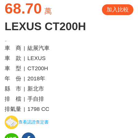
68.70
加入比較
萬
LEXUS CT200H
車 商
紘展汽車
|
車 款
LEXUS
|
車 型
CT200H
|
年 份
2018年
|
縣 市
新北市
|
排 檔
手自排
|
排氣量
1798 CC
|
查看認證查定書