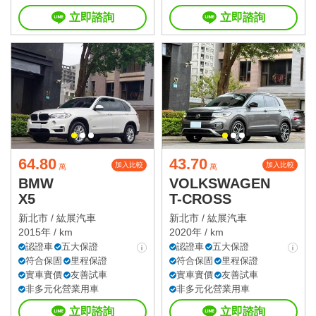
立即諮詢
立即諮詢
64.80
43.70
加入比較
加入比較
萬
萬
BMW
VOLKSWAGEN
X5
T-CROSS
新北市 /
紘展汽車
新北市 /
紘展汽車
2015年 / km
2020年 / km
認證車
五大保證
認證車
五大保證
符合保固
里程保證
符合保固
里程保證
實車實價
友善試車
實車實價
友善試車
非多元化營業用車
非多元化營業用車
立即諮詢
立即諮詢