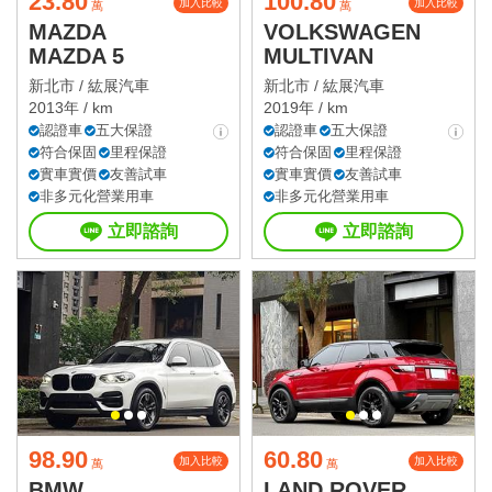
23.80
100.80
加入比較
加入比較
萬
萬
MAZDA
VOLKSWAGEN
MAZDA 5
MULTIVAN
新北市 /
紘展汽車
新北市 /
紘展汽車
2013年 / km
2019年 / km
認證車
五大保證
認證車
五大保證
符合保固
里程保證
符合保固
里程保證
實車實價
友善試車
實車實價
友善試車
非多元化營業用車
非多元化營業用車
立即諮詢
立即諮詢
98.90
60.80
加入比較
加入比較
萬
萬
BMW
LAND ROVER