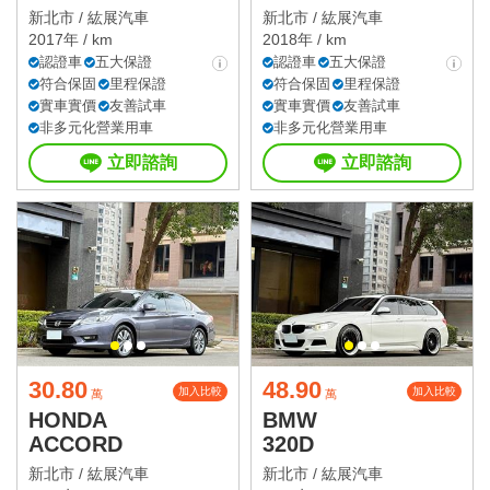
新北市 /
紘展汽車
新北市 /
紘展汽車
2017年 / km
2018年 / km
認證車
五大保證
認證車
五大保證
符合保固
里程保證
符合保固
里程保證
實車實價
友善試車
實車實價
友善試車
非多元化營業用車
非多元化營業用車
立即諮詢
立即諮詢
30.80
48.90
加入比較
加入比較
萬
萬
HONDA
BMW
ACCORD
320D
新北市 /
紘展汽車
新北市 /
紘展汽車