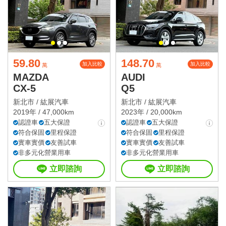
59.80
148.70
加入比較
加入比較
萬
萬
MAZDA
AUDI
CX-5
Q5
新北市 /
紘展汽車
新北市 /
紘展汽車
2019年 / 47,000km
2023年 / 20,000km
認證車
五大保證
認證車
五大保證
符合保固
里程保證
符合保固
里程保證
實車實價
友善試車
實車實價
友善試車
非多元化營業用車
非多元化營業用車
立即諮詢
立即諮詢