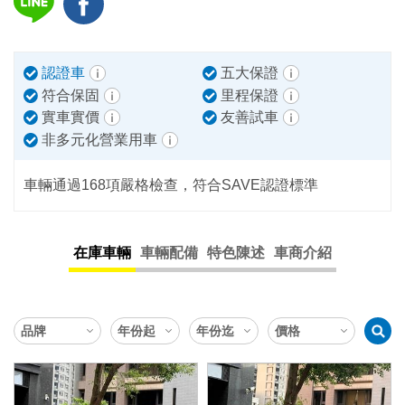
認證車
五大保證
符合保固
里程保證
實車實價
友善試車
非多元化營業用車
車輛通過168項嚴格檢查，符合SAVE認證標準
在庫車輛
車輛配備
特色陳述
車商介紹