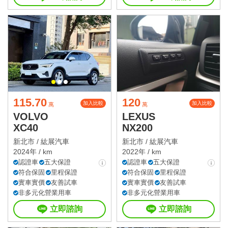
115.70
120
加入比較
加入比較
萬
萬
VOLVO
LEXUS
XC40
NX200
新北市 /
紘展汽車
新北市 /
紘展汽車
2024年 / km
2022年 / km
認證車
五大保證
認證車
五大保證
符合保固
里程保證
符合保固
里程保證
實車實價
友善試車
實車實價
友善試車
非多元化營業用車
非多元化營業用車
立即諮詢
立即諮詢