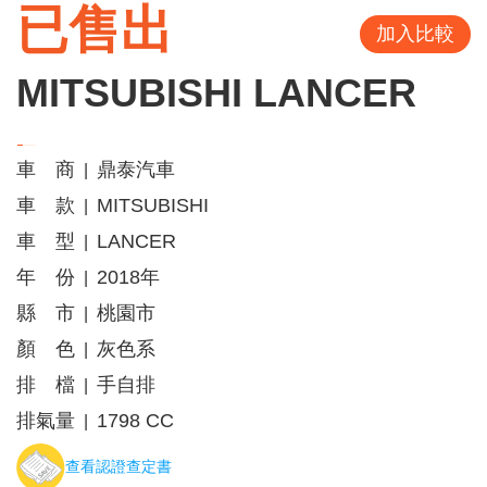
已售出
加入比較
MITSUBISHI LANCER
車 商
鼎泰汽車
|
車 款
MITSUBISHI
|
車 型
LANCER
|
年 份
2018年
|
縣 市
桃園市
|
顏 色
灰色系
|
排 檔
手自排
|
排氣量
1798 CC
|
查看認證查定書