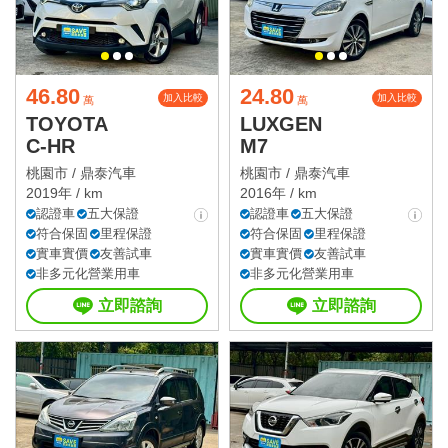
46.80
24.80
加入比較
加入比較
萬
萬
TOYOTA
LUXGEN
C-HR
M7
桃園市 /
鼎泰汽車
桃園市 /
鼎泰汽車
2019年 / km
2016年 / km
認證車
五大保證
認證車
五大保證
符合保固
里程保證
符合保固
里程保證
實車實價
友善試車
實車實價
友善試車
非多元化營業用車
非多元化營業用車
立即諮詢
立即諮詢