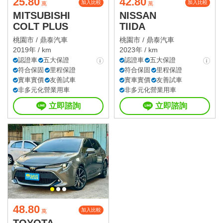
25.80
42.80
加入比較
加入比較
萬
萬
MITSUBISHI
NISSAN
COLT PLUS
TIIDA
桃園市 /
鼎泰汽車
桃園市 /
鼎泰汽車
2019年 / km
2023年 / km
認證車
五大保證
認證車
五大保證
符合保固
里程保證
符合保固
里程保證
實車實價
友善試車
實車實價
友善試車
非多元化營業用車
非多元化營業用車
立即諮詢
立即諮詢
48.80
加入比較
萬