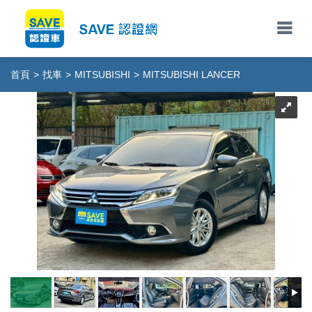
首頁
>
找車
>
MITSUBISHI
>
MITSUBISHI LANCER