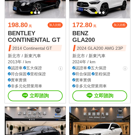
198.80
172.80
加入比較
加入比較
萬
萬
BENTLEY
BENZ
CONTINENTAL GT
GLA200
2014 Continental GT
2024 GLA200 AMG 23P
新北市 /
新東汽車
新北市 /
新東汽車
2013年 / km
2024年 / km
認證車
五大保證
認證車
五大保證
符合保固
里程保證
符合保固
里程保證
實車實價
實車實價
非多元化營業用車
非多元化營業用車
立即諮詢
立即諮詢