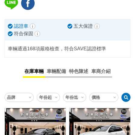
認證車
五大保證
符合保固
車輛通過168項嚴格檢查，符合SAVE認證標準
在庫車輛
車輛配備
特色陳述
車商介紹