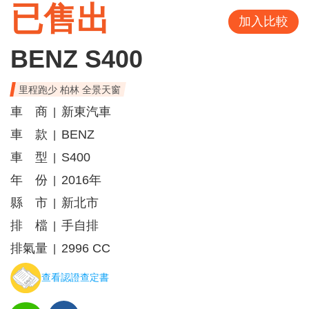
已售出
加入比較
BENZ S400
里程跑少 柏林 全景天窗
車 商
新東汽車
|
車 款
BENZ
|
車 型
S400
|
年 份
2016年
|
縣 市
新北市
|
排 檔
手自排
|
排氣量
2996 CC
|
查看認證查定書