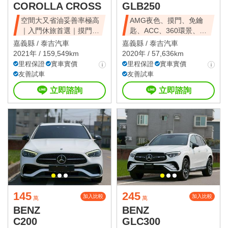
COROLLA CROSS
GLB250
空間大又省油妥善率極高
AMG夜色、摸門、免鑰
｜入門休旅首選｜摸門解
匙、ACC、360環景、前
鎖、免鑰匙啟動
後雷達、倒車
嘉義縣 /
泰吉汽車
嘉義縣 /
泰吉汽車
2021年 / 159,549km
2020年 / 57,636km
里程保證
實車實價
里程保證
實車實價
友善試車
友善試車
立即諮詢
立即諮詢
145
245
加入比較
加入比較
萬
萬
BENZ
BENZ
C200
GLC300