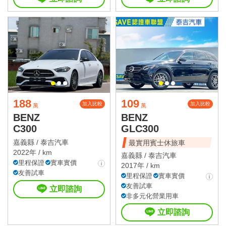
188
109
加入比較
加入比較
萬
萬
BENZ
BENZ
C300
GLC300
嘉義縣 /
泰吉汽車
最實用賓士休旅車
2022年 / km
嘉義縣 /
泰吉汽車
里程保證
實車實價
2017年 / km
友善試車
里程保證
實車實價
友善試車
立即諮詢
非多元化營業用車
立即諮詢