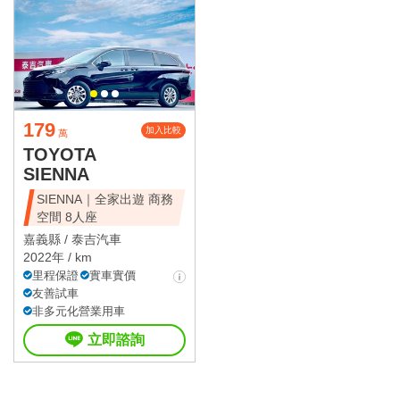
179
加入比較
萬
TOYOTA
SIENNA
SIENNA｜全家出遊 商務
空間 8人座
嘉義縣 /
泰吉汽車
2022年 / km
里程保證
實車實價
友善試車
非多元化營業用車
立即諮詢