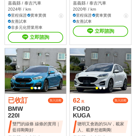
使用與日常代
嘉義縣 /
泰吉汽車
嘉義縣 /
泰吉汽車
2024年 / km
2020年 / km
里程保證
實車實價
里程保證
實車實價
友善試車
友善試車
非多元化營業用車
立即諮詢
立即諮詢
已收訂
62
加入比較
加入比較
萬
BMW
FORD
220I
KUGA
雙門的線條 線條的實用｜
聰明又會跑的SUV，載家
藍得剛剛好
人、載夢想都剛剛