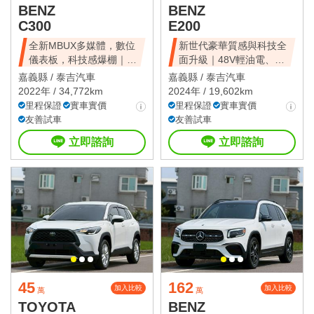
BENZ
BENZ
C300
E200
全新MBUX多媒體，數位
新世代豪華質感與科技全
儀表板，科技感爆棚｜不
面升級｜48V輕油電、摸
用200萬
門、免鑰匙
嘉義縣 /
泰吉汽車
嘉義縣 /
泰吉汽車
2022年 / 34,772km
2024年 / 19,602km
里程保證
實車實價
里程保證
實車實價
友善試車
友善試車
立即諮詢
立即諮詢
45
162
加入比較
加入比較
萬
萬
TOYOTA
BENZ