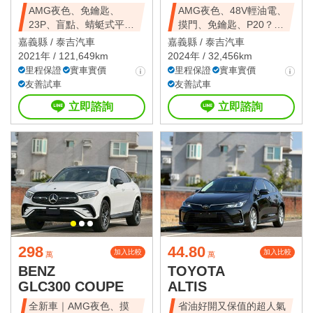
AMG夜色、免鑰匙、
AMG夜色、48V輕油電、
23P、盲點、蜻蜓式平把
摸門、免鑰匙、P20？、
方向盤、電尾門
360環景
嘉義縣 /
泰吉汽車
嘉義縣 /
泰吉汽車
2021年 / 121,649km
2024年 / 32,456km
里程保證
實車實價
里程保證
實車實價
友善試車
友善試車
立即諮詢
立即諮詢
298
44.80
加入比較
加入比較
萬
萬
BENZ
TOYOTA
GLC300 COUPE
ALTIS
全新車｜AMG夜色、摸
省油好開又保值的超人氣