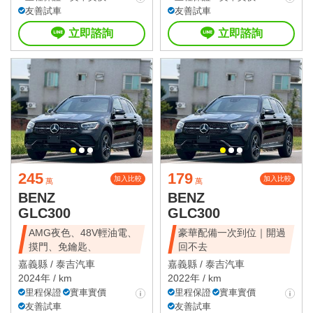
友善試車
友善試車
立即諮詢
立即諮詢
245
179
加入比較
加入比較
萬
萬
BENZ
BENZ
GLC300
GLC300
AMG夜色、48V輕油電、
豪華配備一次到位｜開過
摸門、免鑰匙、
回不去
嘉義縣 /
泰吉汽車
嘉義縣 /
泰吉汽車
2024年 / km
2022年 / km
里程保證
實車實價
里程保證
實車實價
友善試車
友善試車