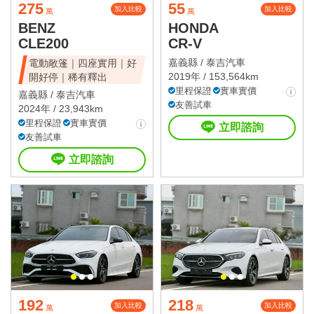
275
55
加入比較
加入比較
萬
萬
BENZ
HONDA
CLE200
CR-V
嘉義縣 /
泰吉汽車
電動敞篷｜四座實用｜好
2019年 / 153,564km
開好停｜稀有釋出
里程保證
實車實價
嘉義縣 /
泰吉汽車
友善試車
2024年 / 23,943km
里程保證
實車實價
立即諮詢
友善試車
立即諮詢
192
218
加入比較
加入比較
萬
萬