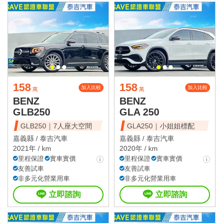
158
158
加入比較
加入比較
萬
萬
BENZ
BENZ
GLB250
GLA 250
GLB250｜7人座大空間
GLA250｜小姐姐標配
嘉義縣 /
泰吉汽車
嘉義縣 /
泰吉汽車
2021年 / km
2020年 / km
里程保證
實車實價
里程保證
實車實價
友善試車
友善試車
非多元化營業用車
非多元化營業用車
立即諮詢
立即諮詢