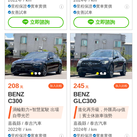
里程保證
實車實價
里程保證
實車實價
友善試車
友善試車
立即諮詢
立即諮詢
208
245
加入比較
加入比較
萬
萬
BENZ
BENZ
C300
GLC300
渦輪動力+智慧駕駛 出場
進化再升級，外匯高cp值
自帶光芒
｜賓士休旅車強勢
嘉義縣 /
泰吉汽車
嘉義縣 /
泰吉汽車
2022年 / km
2024年 / km
里程保證
實車實價
里程保證
實車實價