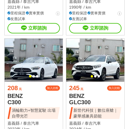
嘉義縣 /
泰吉汽車
嘉義縣 /
泰吉汽車
2021年 / km
1990年 / km
里程保證
實車實價
里程保證
實車實價
友善試車
友善試車
立即諮詢
立即諮詢
208
245
加入比較
加入比較
萬
萬
BENZ
BENZ
C300
GLC300
渦輪動力+智慧駕駛 出場
新世代科技｜數位座艙｜
自帶光芒
豪華感兼具節能
嘉義縣 /
泰吉汽車
嘉義縣 /
泰吉汽車
2022年 / km
2024年 / km