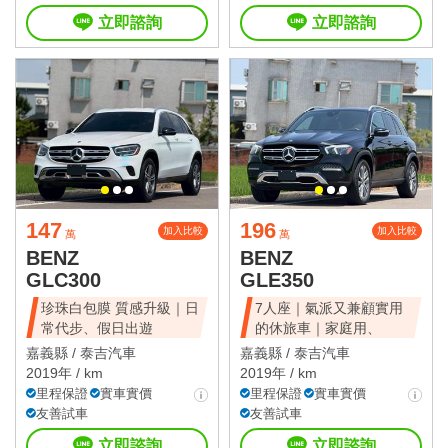
立即諮詢
立即諮詢
147
196
加入比較
加入比較
萬
萬
BENZ
BENZ
GLC300
GLE350
珍珠白包膜 質感升級｜日
7人座｜氣派又兼顧實用
常代步、假日出遊
的休旅車｜家庭用、
嘉義縣 /
泰吉汽車
嘉義縣 /
泰吉汽車
2019年 / km
2019年 / km
里程保證
實車實價
里程保證
實車實價
友善試車
友善試車
立即諮詢
立即諮詢