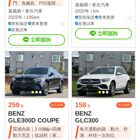
門、免鑰匙、P20進階跟
嘉義縣 /
泰吉汽車
車
嘉義縣 /
泰吉汽車
2020年 / km
2025年 / 195km
里程保證
實車實價
里程保證
實車實價
友善試車
友善試車
立即諮詢
立即諮詢
259
158
加入比較
加入比較
萬
萬
BENZ
BENZ
GLE300D COUPE
GLC300
質感內裝｜2.0渦輪+四傳
每天通勤的路，動力、舒
動力充足｜低油耗｜家庭
適、科技一次到位