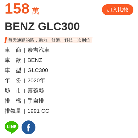
158
加入比較
萬
BENZ GLC300
每天通勤的路，動力、舒適、科技一次到位
車 商
泰吉汽車
|
車 款
BENZ
|
車 型
GLC300
|
年 份
2020年
|
縣 市
嘉義縣
|
排 檔
手自排
|
排氣量
1991 CC
|