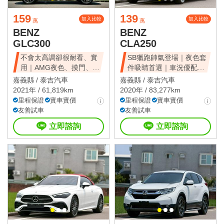
159
139
加入比較
加入比較
萬
萬
BENZ
BENZ
GLC300
CLA250
不會太高調卻很耐看、實
SB獵跑帥氣登場｜夜色套
用｜AMG夜色、摸門、
件吸睛首選｜車況優配備
LED頭燈
齊全
嘉義縣 /
泰吉汽車
嘉義縣 /
泰吉汽車
2021年 / 61,819km
2020年 / 83,277km
里程保證
實車實價
里程保證
實車實價
友善試車
友善試車
立即諮詢
立即諮詢