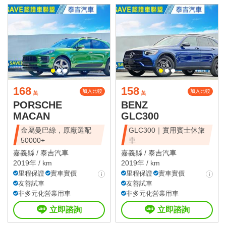
168
158
加入比較
加入比較
萬
萬
PORSCHE
BENZ
MACAN
GLC300
金屬曼巴綠，原廠選配
GLC300｜實用賓士休旅
50000+
車
嘉義縣 /
泰吉汽車
嘉義縣 /
泰吉汽車
2019年 / km
2019年 / km
里程保證
實車實價
里程保證
實車實價
友善試車
友善試車
非多元化營業用車
非多元化營業用車
立即諮詢
立即諮詢