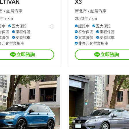
LTIVAN
X3
 /
紘展汽車
新北市 /
紘展汽車
年 / km
2020年 / km
證車
五大保證
認證車
五大保證
合保固
里程保證
符合保固
里程保證
車實價
友善試車
實車實價
友善試車
多元化營業用車
非多元化營業用車
立即諮詢
立即諮詢