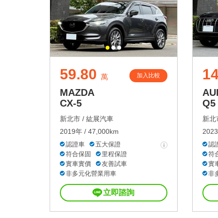
59.80
14
加入比較
萬
MAZDA
AU
CX-5
Q5
新北市 /
紘展汽車
新北市
2019年 / 47,000km
2023
認證車
五大保證
認
符合保固
里程保證
符
實車實價
友善試車
實
非多元化營業用車
非
立即諮詢