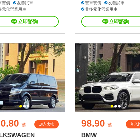
車實價
友善試車
實車實價
友善試車
多元化營業用車
非多元化營業用車
立即諮詢
立即諮詢
0.80
98.90
加入比較
加入
萬
萬
LKSWAGEN
BMW