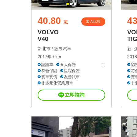
40.80
43
加入比較
萬
VOLVO
VO
V40
TI
新北市 /
紘展汽車
新北市
2017年 / km
2018
認證車
五大保證
認
符合保固
里程保證
符
實車實價
友善試車
實
非多元化營業用車
非
立即諮詢