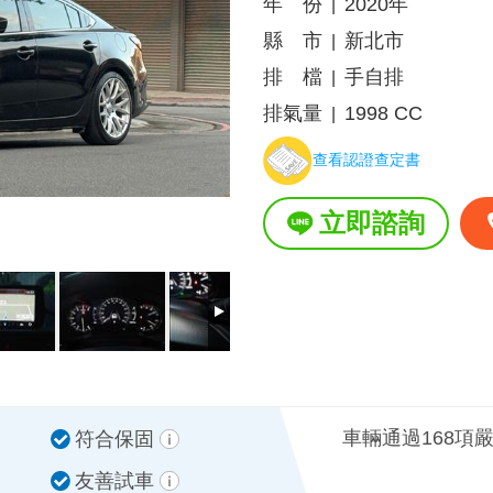
年 份
2020年
|
縣 市
新北市
|
排 檔
手自排
|
排氣量
1998 CC
|
查看認證查定書
立即諮詢
車輛通過168項
符合保固
友善試車