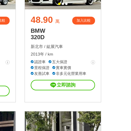
48.90
比較
加入比較
萬
BMW
320D
新北市 /
紘展汽車
2013年 / km
認證車
五大保證
里程保證
實車實價
友善試車
非多元化營業用車
立即諮詢