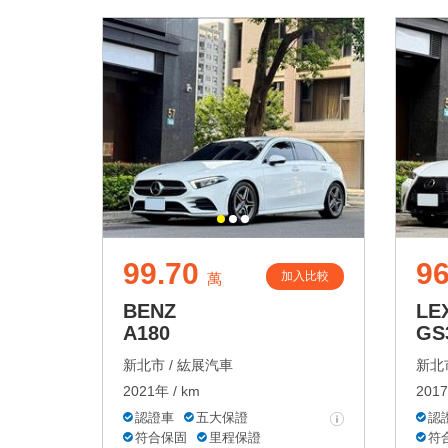
99.70
96
加入比較
萬
BENZ
LE
A180
GS
新北市 /
紘展汽車
新北市
2021年 / km
2017
認證車
五大保證
認
符合保固
里程保證
符