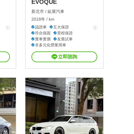
EVOQUE
新北市 /
紘展汽車
2018年 / km
認證車
五大保證
符合保固
里程保證
實車實價
友善試車
非多元化營業用車
立即諮詢