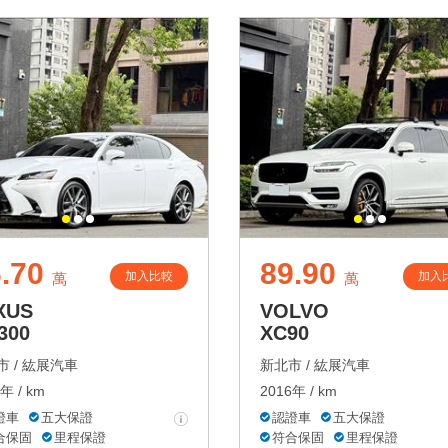
.70
89.90
加入比較
加入
萬
萬
XUS
VOLVO
300
XC90
 /
紘展汽車
新北市 /
紘展汽車
年 / km
2016年 / km
證車
五大保證
認證車
五大保證
合保固
里程保證
符合保固
里程保證