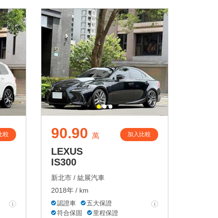
90.90
比較
加入比較
萬
LEXUS
IS300
新北市 /
紘展汽車
2018年 / km
認證車
五大保證
符合保固
里程保證