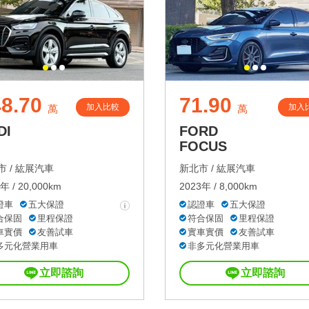
8.70
71.90
加入比較
加入
萬
萬
DI
FORD
FOCUS
 /
紘展汽車
新北市 /
紘展汽車
年 / 20,000km
2023年 / 8,000km
證車
五大保證
認證車
五大保證
合保固
里程保證
符合保固
里程保證
車實價
友善試車
實車實價
友善試車
多元化營業用車
非多元化營業用車
立即諮詢
立即諮詢