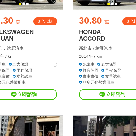
.30
30.80
加入比較
加入
萬
萬
LKSWAGEN
HONDA
GUAN
ACCORD
 /
紘展汽車
新北市 /
紘展汽車
年 / km
2014年 / km
證車
五大保證
認證車
五大保證
合保固
里程保證
符合保固
里程保證
車實價
友善試車
實車實價
友善試車
多元化營業用車
非多元化營業用車
立即諮詢
立即諮詢