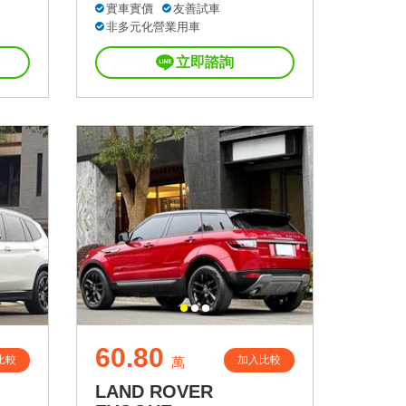
實車實價
友善試車
非多元化營業用車
立即諮詢
60.80
比較
加入比較
萬
LAND ROVER