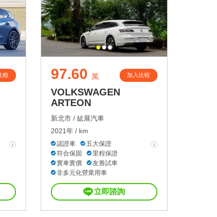
97.60
比較
加入比較
萬
VOLKSWAGEN
ARTEON
新北市 /
紘展汽車
2021年 / km
認證車
五大保證
符合保固
里程保證
實車實價
友善試車
非多元化營業用車
立即諮詢