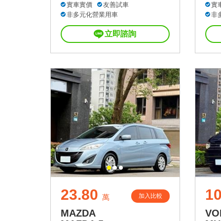
實車實價
友善試車
實
非多元化營業用車
非
立即諮詢
23.80
10
加入比較
萬
MAZDA
VO