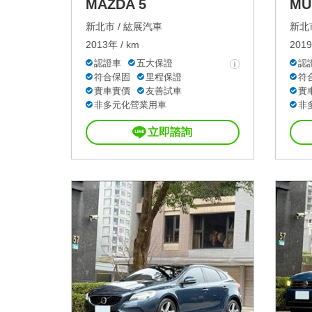
MAZDA 5
MU
新北市 /
紘展汽車
新北市
2013年 / km
2019
認證車
五大保證
認
符合保固
里程保證
符
實車實價
友善試車
實
非多元化營業用車
非
立即諮詢