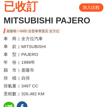
已收訂
加入比較
MITSUBISHI PAJERO
基隆唯一4WD 吉普車專賣店 全方位
車 商
全方位汽車
|
車 款
MITSUBISHI
|
車 型
PAJERO
|
年 份
1999年
|
縣 市
基隆市
|
排 檔
自排
|
排氣量
3497 CC
|
里程數
326,482 KM
|