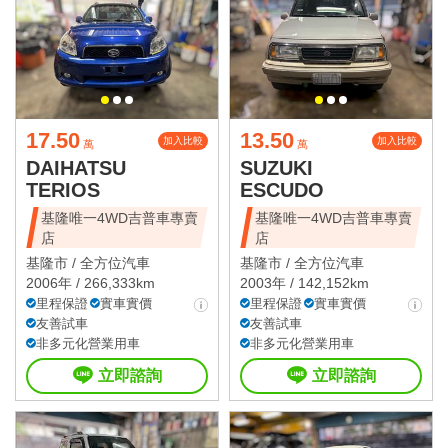
17.50
13.50
加入比較
加入比較
萬
萬
DAIHATSU
SUZUKI
TERIOS
ESCUDO
基隆唯一4WD吉普車專賣
基隆唯一4WD吉普車專賣
店
店
基隆市 /
全方位汽車
基隆市 /
全方位汽車
2006年 / 266,333km
2003年 / 142,152km
里程保證
實車實價
里程保證
實車實價
友善試車
友善試車
非多元化營業用車
非多元化營業用車
立即諮詢
立即諮詢