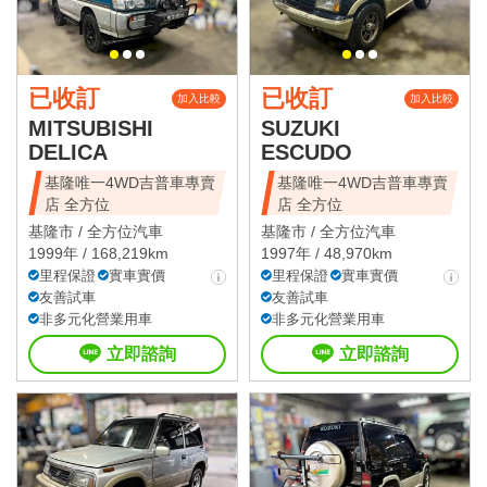
已收訂
已收訂
加入比較
加入比較
MITSUBISHI
SUZUKI
DELICA
ESCUDO
基隆唯一4WD吉普車專賣
基隆唯一4WD吉普車專賣
店 全方位
店 全方位
基隆市 /
全方位汽車
基隆市 /
全方位汽車
1999年 / 168,219km
1997年 / 48,970km
里程保證
實車實價
里程保證
實車實價
友善試車
友善試車
非多元化營業用車
非多元化營業用車
立即諮詢
立即諮詢