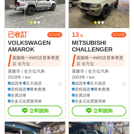
已收訂
13
加入比較
加入比較
萬
VOLKSWAGEN
MITSUBISHI
AMAROK
CHALLENGER
基隆唯一4WD吉普車專賣
基隆唯一4WD吉普車專賣
店 全方位
店 全方位
基隆市 /
全方位汽車
基隆市 /
全方位汽車
2018年 / km
2003年 / km
認證車
五大保證
認證車
五大保證
里程保證
實車實價
里程保證
實車實價
友善試車
友善試車
非多元化營業用車
非多元化營業用車
立即諮詢
立即諮詢