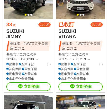
33
已收訂
加入比較
加入比較
萬
SUZUKI
SUZUKI
JIMNY
VITARA
基隆唯一4WD吉普車專賣
基隆唯一4WD吉普車專賣
店 全方位
店 全方位
基隆市 /
全方位汽車
基隆市 /
全方位汽車
2016年 / 126,830km
2017年 / 230,757km
認證車
五大保證
認證車
五大保證
符合保固
里程保證
符合保固
里程保證
實車實價
友善試車
實車實價
友善試車
非多元化營業用車
非多元化營業用車
立即諮詢
立即諮詢