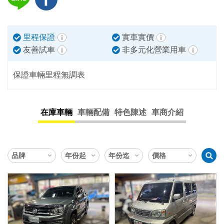
里程保證
實車實價
友善試車
非多元化營業用車
保證車輛里程無調表
在庫車輛
車輛配備
特色陳述
車商介紹