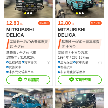
12.80
12.80
加入比較
加入比較
萬
萬
MITSUBISHI
MITSUBISHI
DELICA
DELICA
基隆唯一4WD吉普車專賣
基隆唯一4WD吉普車專賣
店 全方位
店 全方位
基隆市 /
全方位汽車
基隆市 /
全方位汽車
1995年 / 310,828km
1994年 / 263,137km
里程保證
實車實價
里程保證
實車實價
友善試車
友善試車
非多元化營業用車
非多元化營業用車
立即諮詢
立即諮詢