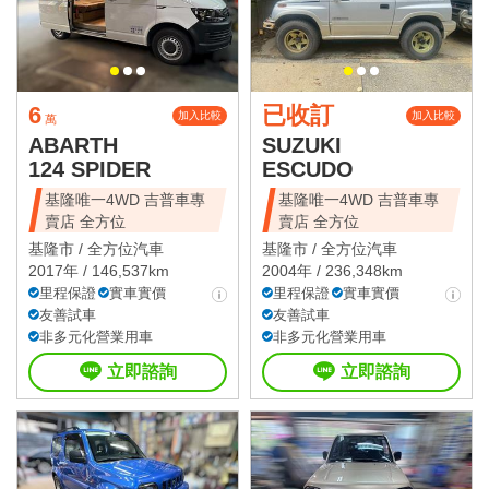
6
已收訂
加入比較
加入比較
萬
ABARTH
SUZUKI
124 SPIDER
ESCUDO
基隆唯一4WD 吉普車專
基隆唯一4WD 吉普車專
賣店 全方位
賣店 全方位
基隆市 /
全方位汽車
基隆市 /
全方位汽車
2017年 / 146,537km
2004年 / 236,348km
里程保證
實車實價
里程保證
實車實價
友善試車
友善試車
非多元化營業用車
非多元化營業用車
立即諮詢
立即諮詢