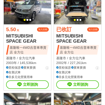
5.50
已收訂
加入比較
加入比較
萬
MITSUBISHI
MITSUBISHI
SPACE GEAR
SPACE GEAR
基隆唯一4WD吉普車專賣
基隆唯一4WD吉普車專賣
店 全方位
店 全方位
基隆市 /
全方位汽車
基隆市 /
全方位汽車
2003年 / 145,536km
2002年 / 227,261km
里程保證
實車實價
里程保證
實車實價
友善試車
友善試車
非多元化營業用車
非多元化營業用車
立即諮詢
立即諮詢