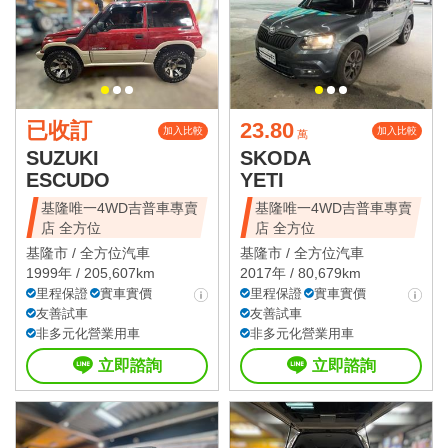
已收訂
23.80
加入比較
加入比較
萬
SUZUKI
SKODA
ESCUDO
YETI
基隆唯一4WD吉普車專賣
基隆唯一4WD吉普車專賣
店 全方位
店 全方位
基隆市 /
全方位汽車
基隆市 /
全方位汽車
1999年 / 205,607km
2017年 / 80,679km
里程保證
實車實價
里程保證
實車實價
友善試車
友善試車
非多元化營業用車
非多元化營業用車
立即諮詢
立即諮詢