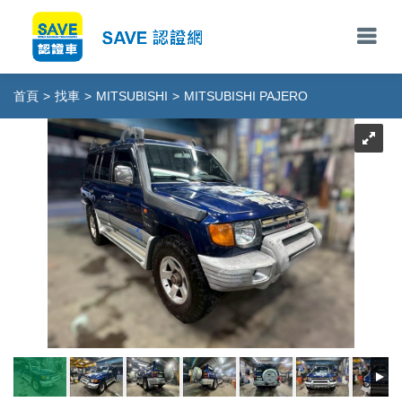
首頁
>
找車
>
MITSUBISHI
>
MITSUBISHI PAJERO