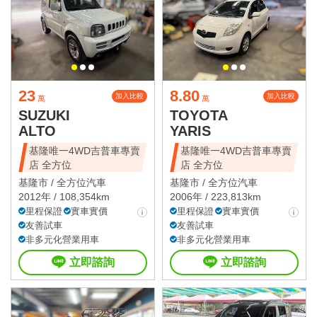
23
8.80
加入比較
加入比較
萬
萬
SUZUKI
TOYOTA
ALTO
YARIS
基隆唯一4WD吉普車專賣
基隆唯一4WD吉普車專賣
店 全方位
店 全方位
基隆市 /
全方位汽車
基隆市 /
全方位汽車
2012年 / 108,354km
2006年 / 223,813km
里程保證
實車實價
里程保證
實車實價
友善試車
友善試車
非多元化營業用車
非多元化營業用車
立即諮詢
立即諮詢