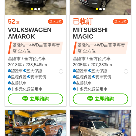
52
已收訂
加入比較
加入比較
萬
VOLKSWAGEN
MITSUBISHI
AMAROK
MAGIC
基隆唯一4WD吉普車專賣
基隆唯一4WD吉普車專賣
店 全方位
店 全方位
基隆市 /
全方位汽車
基隆市 /
全方位汽車
2018年 / 233,546km
2005年 / 207,333km
認證車
五大保證
認證車
五大保證
里程保證
實車實價
里程保證
實車實價
友善試車
友善試車
非多元化營業用車
非多元化營業用車
立即諮詢
立即諮詢