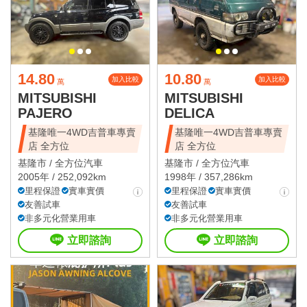
14.80
10.80
加入比較
加入比較
萬
萬
MITSUBISHI
MITSUBISHI
PAJERO
DELICA
基隆唯一4WD吉普車專賣
基隆唯一4WD吉普車專賣
店 全方位
店 全方位
基隆市 /
全方位汽車
基隆市 /
全方位汽車
2005年 / 252,092km
1998年 / 357,286km
里程保證
實車實價
里程保證
實車實價
友善試車
友善試車
非多元化營業用車
非多元化營業用車
立即諮詢
立即諮詢