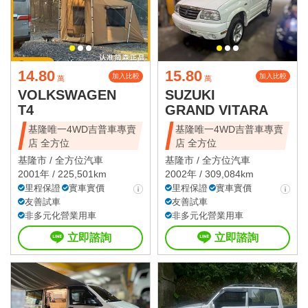
14.80
15.80
加入比較
加入比較
萬
萬
VOLKSWAGEN
SUZUKI
T4
GRAND VITARA
基隆唯一4WD吉普車專賣
基隆唯一4WD吉普車專賣
店 全方位
店 全方位
基隆市 /
全方位汽車
基隆市 /
全方位汽車
2001年 / 225,501km
2002年 / 309,084km
里程保證
實車實價
里程保證
實車實價
友善試車
友善試車
非多元化營業用車
非多元化營業用車
立即諮詢
立即諮詢