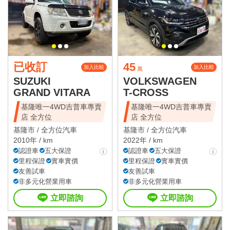
已收訂
45
加入比較
加入比較
萬
SUZUKI
VOLKSWAGEN
GRAND VITARA
T-CROSS
基隆唯一4WD吉普車專賣
基隆唯一4WD吉普車專賣
店 全方位
店 全方位
基隆市 /
全方位汽車
基隆市 /
全方位汽車
2010年 / km
2022年 / km
認證車
五大保證
認證車
五大保證
里程保證
實車實價
里程保證
實車實價
友善試車
友善試車
非多元化營業用車
非多元化營業用車
立即諮詢
立即諮詢