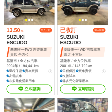
13.50
已收訂
加入比較
加入比較
萬
SUZUKI
SUZUKI
ESCUDO
ESCUDO
基隆唯一4WD 吉普車專
基隆唯一4WD 吉普車專
賣店 全方位
賣店 全方位
基隆市 /
全方位汽車
基隆市 /
全方位汽車
2004年 / 194,441km
2001年 / 143,792km
里程保證
實車實價
里程保證
實車實價
友善試車
友善試車
非多元化營業用車
非多元化營業用車
立即諮詢
立即諮詢