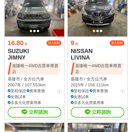
16.80
9
加入比較
加入比較
萬
萬
SUZUKI
NISSAN
JIMNY
LIVINA
基隆唯一4WD吉普車專賣
基隆唯一4WD吉普車專賣
店
店
基隆市 /
全方位汽車
基隆市 /
全方位汽車
2007年 / 107,553km
2015年 / 156,111km
里程保證
實車實價
里程保證
實車實價
友善試車
友善試車
非多元化營業用車
非多元化營業用車
立即諮詢
立即諮詢