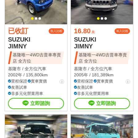
已收訂
16.80
加入比較
加入比較
萬
SUZUKI
SUZUKI
JIMNY
JIMNY
基隆唯一4WD吉普車專賣
基隆唯一4WD吉普車專賣
店 全方位
店 全方位
基隆市 /
全方位汽車
基隆市 /
全方位汽車
2002年 / 135,800km
2005年 / 181,389km
里程保證
實車實價
里程保證
實車實價
友善試車
友善試車
非多元化營業用車
非多元化營業用車
立即諮詢
立即諮詢