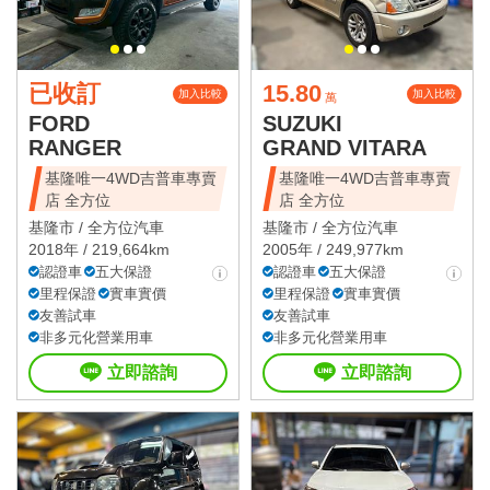
已收訂
15.80
加入比較
加入比較
萬
FORD
SUZUKI
RANGER
GRAND VITARA
基隆唯一4WD吉普車專賣
基隆唯一4WD吉普車專賣
店 全方位
店 全方位
基隆市 /
全方位汽車
基隆市 /
全方位汽車
2018年 / 219,664km
2005年 / 249,977km
認證車
五大保證
認證車
五大保證
里程保證
實車實價
里程保證
實車實價
友善試車
友善試車
非多元化營業用車
非多元化營業用車
立即諮詢
立即諮詢