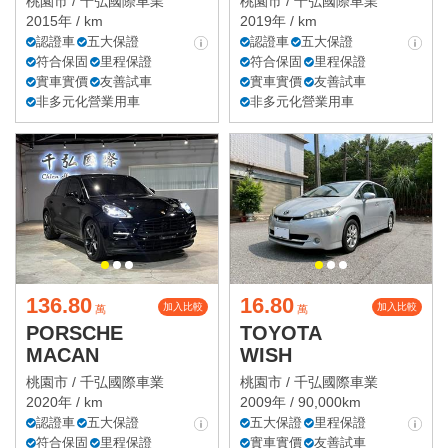
桃園市 /
千弘國際車業
桃園市 /
千弘國際車業
2015年 / km
2019年 / km
認證車
五大保證
認證車
五大保證
符合保固
里程保證
符合保固
里程保證
實車實價
友善試車
實車實價
友善試車
非多元化營業用車
非多元化營業用車
136.80
16.80
加入比較
加入比較
萬
萬
PORSCHE
TOYOTA
MACAN
WISH
桃園市 /
千弘國際車業
桃園市 /
千弘國際車業
2020年 / km
2009年 / 90,000km
認證車
五大保證
五大保證
里程保證
符合保固
里程保證
實車實價
友善試車