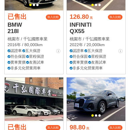
已售出
126.80
加入比較
加入比較
萬
BMW
INFINITI
218I
QX55
桃園市 /
千弘國際車業
桃園市 /
千弘國際車業
2016年 / 80,000km
2022年 / 20,000km
認證車
五大保證
認證車
五大保證
符合保固
里程保證
符合保固
里程保證
實車實價
友善試車
實車實價
友善試車
非多元化營業用車
非多元化營業用車
已售出
98.80
加入比較
加入比較
萬