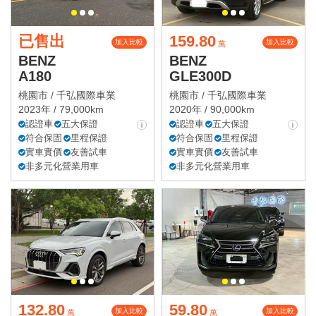
已售出
159.80
加入比較
加入比較
萬
BENZ
BENZ
A180
GLE300D
桃園市 /
千弘國際車業
桃園市 /
千弘國際車業
2023年 / 79,000km
2020年 / 90,000km
認證車
五大保證
認證車
五大保證
符合保固
里程保證
符合保固
里程保證
實車實價
友善試車
實車實價
友善試車
非多元化營業用車
非多元化營業用車
132.80
59.80
加入比較
加入比較
萬
萬