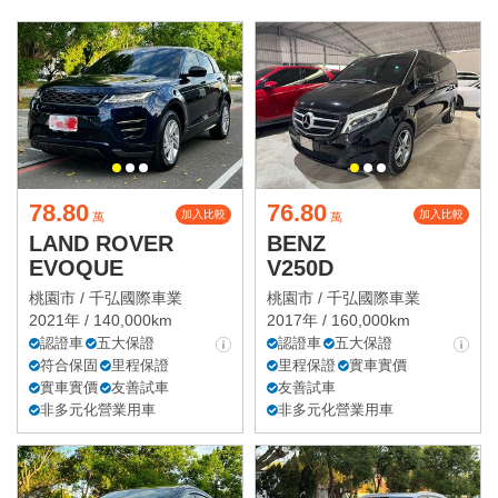
78.80
76.80
加入比較
加入比較
萬
萬
LAND ROVER
BENZ
EVOQUE
V250D
桃園市 /
千弘國際車業
桃園市 /
千弘國際車業
2021年 / 140,000km
2017年 / 160,000km
認證車
五大保證
認證車
五大保證
符合保固
里程保證
里程保證
實車實價
實車實價
友善試車
友善試車
非多元化營業用車
非多元化營業用車