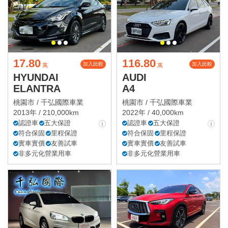
17.80
116.80
加入比較
加入比較
萬
萬
HYUNDAI
AUDI
ELANTRA
A4
桃園市 /
千弘國際車業
桃園市 /
千弘國際車業
2013年 / 210,000km
2022年 / 40,000km
認證車
五大保證
認證車
五大保證
符合保固
里程保證
符合保固
里程保證
實車實價
友善試車
實車實價
友善試車
非多元化營業用車
非多元化營業用車