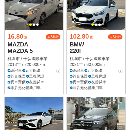
16.80
102.80
加入比較
加入比較
萬
萬
MAZDA
BMW
MAZDA 5
220I
桃園市 /
千弘國際車業
桃園市 /
千弘國際車業
2013年 / 220,000km
2021年 / 60,000km
認證車
五大保證
認證車
五大保證
符合保固
里程保證
符合保固
里程保證
實車實價
友善試車
實車實價
友善試車
非多元化營業用車
非多元化營業用車