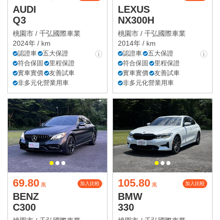
AUDI
LEXUS
Q3
NX300H
桃園市 /
千弘國際車業
桃園市 /
千弘國際車業
2024年 / km
2014年 / km
認證車
五大保證
認證車
五大保證
符合保固
里程保證
符合保固
里程保證
實車實價
友善試車
實車實價
友善試車
非多元化營業用車
非多元化營業用車
69.80
105.80
加入比較
加入比較
萬
萬
BENZ
BMW
C300
330