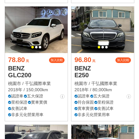
78.80
96.80
加入比較
加入比較
萬
萬
BENZ
BENZ
GLC200
E250
桃園市 /
千弘國際車業
桃園市 /
千弘國際車業
2018年 / 150,000km
2018年 / 80,000km
認證車
五大保證
認證車
五大保證
里程保證
實車實價
符合保固
里程保證
友善試車
實車實價
友善試車
非多元化營業用車
非多元化營業用車