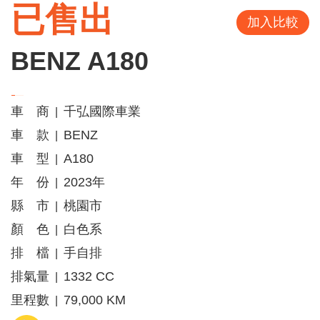
已售出
加入比較
BENZ A180
車 商
千弘國際車業
|
車 款
BENZ
|
車 型
A180
|
年 份
2023年
|
縣 市
桃園市
|
顏 色
白色系
|
排 檔
手自排
|
排氣量
1332 CC
|
里程數
79,000 KM
|