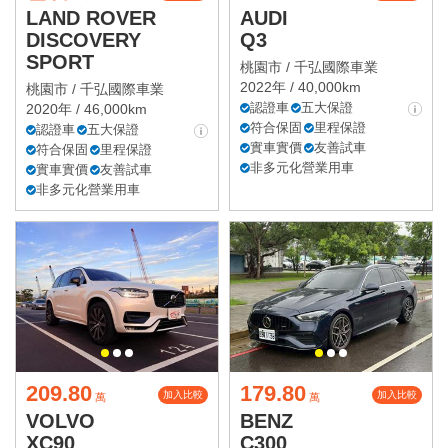
LAND ROVER
AUDI
DISCOVERY
Q3
SPORT
桃園市 /
千弘國際車業
2022年 / 40,000km
桃園市 /
千弘國際車業
認證車
五大保證
2020年 / 46,000km
符合保固
里程保證
認證車
五大保證
實車實價
友善試車
符合保固
里程保證
非多元化營業用車
實車實價
友善試車
非多元化營業用車
209.80
179.80
加入比較
加入比較
萬
萬
VOLVO
BENZ
XC90
C300