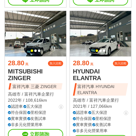
28.80
28.80
加入比較
加入比較
萬
萬
MITSUBISHI
HYUNDAI
ZINGER
ELANTRA
富祥汽車 三菱 ZINGER
富祥汽車 HYUNDAI
ELANTRA
高雄市 /
富祥汽車企業行
2022年 / 108,616km
高雄市 /
富祥汽車企業行
2021年 / 127,066km
認證車
五大保證
符合保固
里程保證
認證車
五大保證
實車實價
友善試車
符合保固
里程保證
非多元化營業用車
實車實價
友善試車
非多元化營業用車
立即諮詢