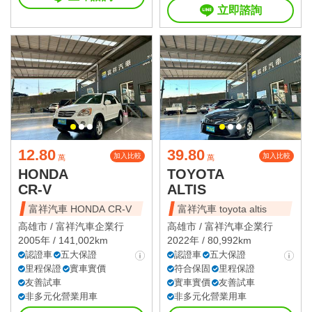
立即諮詢
12.80
39.80
加入比較
加入比較
萬
萬
HONDA
TOYOTA
CR-V
ALTIS
富祥汽車 HONDA CR-V
富祥汽車 toyota altis
高雄市 /
富祥汽車企業行
高雄市 /
富祥汽車企業行
2005年 / 141,002km
2022年 / 80,992km
認證車
五大保證
認證車
五大保證
里程保證
實車實價
符合保固
里程保證
友善試車
實車實價
友善試車
非多元化營業用車
非多元化營業用車