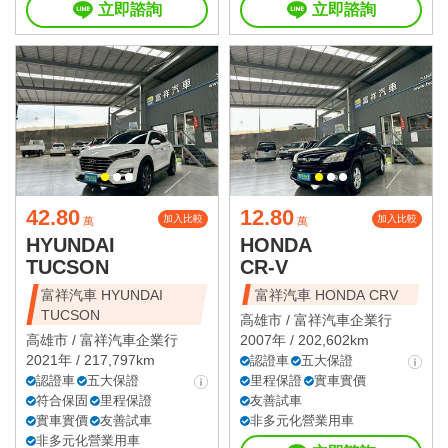
立即諮詢
立即諮詢
42.80
12.80
加入比較
加入比較
萬
萬
HYUNDAI
HONDA
TUCSON
CR-V
富祥汽車 HYUNDAI
富祥汽車 HONDA CRV
TUCSON
高雄市 /
富祥汽車企業行
高雄市 /
富祥汽車企業行
2007年 / 202,602km
2021年 / 217,797km
認證車
五大保證
認證車
五大保證
里程保證
實車實價
符合保固
里程保證
友善試車
實車實價
友善試車
非多元化營業用車
非多元化營業用車