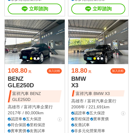
立即諮詢
立即諮詢
108.80
18.80
加入比較
加入比較
萬
萬
BENZ
BMW
GLE250D
X3
富祥汽車 BENZ
富祥汽車 BMW X3
GLE250D
高雄市 /
富祥汽車企業行
高雄市 /
富祥汽車企業行
2008年 / 221,691km
2017年 / 80,000km
認證車
五大保證
認證車
五大保證
里程保證
實車實價
符合保固
里程保證
友善試車
實車實價
友善試車
非多元化營業用車