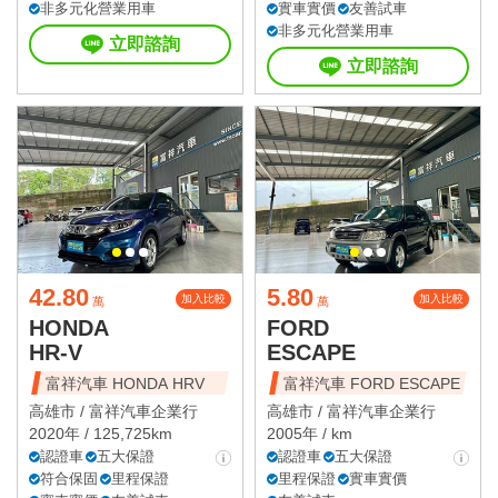
非多元化營業用車
實車實價
友善試車
非多元化營業用車
立即諮詢
立即諮詢
42.80
5.80
加入比較
加入比較
萬
萬
HONDA
FORD
HR-V
ESCAPE
富祥汽車 HONDA HRV
富祥汽車 FORD ESCAPE
高雄市 /
富祥汽車企業行
高雄市 /
富祥汽車企業行
2020年 / 125,725km
2005年 / km
認證車
五大保證
認證車
五大保證
符合保固
里程保證
里程保證
實車實價