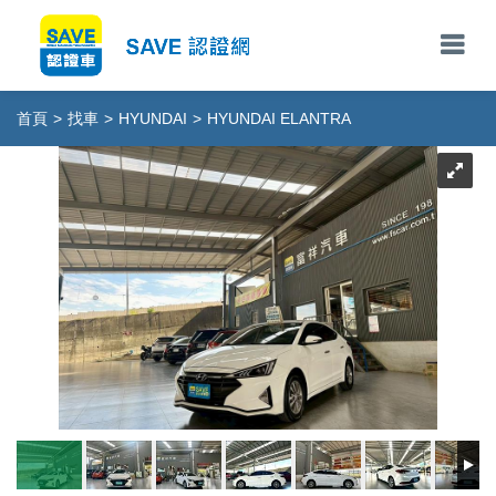
首頁
>
找車
>
HYUNDAI
>
HYUNDAI ELANTRA