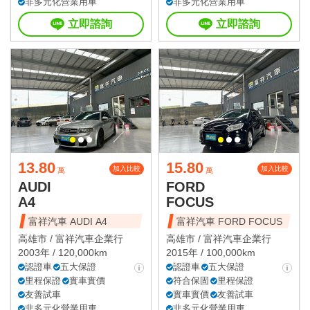
非多元化營業用車
非多元化營業用車
立即諮詢
立即諮詢
13.80
15.80
加入比較
加入比較
萬
萬
AUDI
FORD
A4
FOCUS
富祥汽車 AUDI A4
富祥汽車 FORD FOCUS
高雄市 /
富祥汽車企業行
高雄市 /
富祥汽車企業行
2003年 / 120,000km
2015年 / 100,000km
認證車
五大保證
認證車
五大保證
里程保證
實車實價
符合保固
里程保證
友善試車
實車實價
友善試車
非多元化營業用車
非多元化營業用車