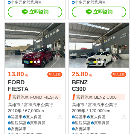
非多元化營業用車
非多元化營業用車
立即諮詢
立即諮詢
13.80
25.80
加入比較
加入比較
萬
萬
FORD
BENZ
FIESTA
C300
富祥汽車 FORD FIESTA
富祥汽車 BENZ C300
高雄市 /
富祥汽車企業行
高雄市 /
富祥汽車企業行
2010年 / 67,000km
2009年 / 120,000km
認證車
五大保證
認證車
五大保證
里程保證
實車實價
里程保證
實車實價
友善試車
友善試車