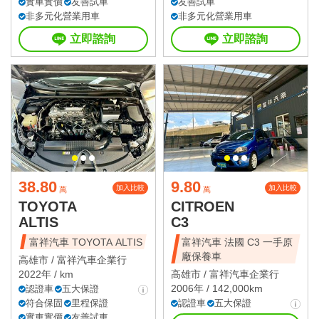
實車實價
友善試車
友善試車
非多元化營業用車
非多元化營業用車
立即諮詢
立即諮詢
38.80
9.80
加入比較
加入比較
萬
萬
TOYOTA
CITROEN
ALTIS
C3
富祥汽車 TOYOTA ALTIS
富祥汽車 法國 C3 一手原
廠保養車
高雄市 /
富祥汽車企業行
2022年 / km
高雄市 /
富祥汽車企業行
2006年 / 142,000km
認證車
五大保證
符合保固
里程保證
認證車
五大保證
實車實價
友善試車