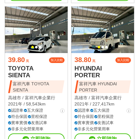
39.80
38.80
加入比較
加入比較
萬
萬
TOYOTA
HYUNDAI
SIENTA
PORTER
富祥汽車 TOYOTA
富祥汽車 HYUNDAI
SIENTA
PORTER
高雄市 /
富祥汽車企業行
高雄市 /
富祥汽車企業行
2021年 / 58,543km
2021年 / 227,417km
認證車
五大保證
認證車
五大保證
符合保固
里程保證
符合保固
里程保證
實車實價
友善試車
實車實價
友善試車
非多元化營業用車
非多元化營業用車
立即諮詢
立即諮詢