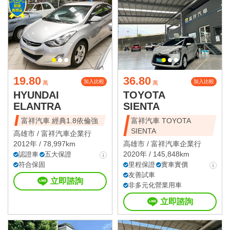
19.80
36.80
加入比較
加入比較
萬
萬
HYUNDAI
TOYOTA
ELANTRA
SIENTA
富祥汽車 經典1.8依倫強
富祥汽車 TOYOTA
SIENTA
高雄市 /
富祥汽車企業行
2012年 / 78,997km
高雄市 /
富祥汽車企業行
2020年 / 145,848km
認證車
五大保證
符合保固
里程保證
實車實價
友善試車
立即諮詢
非多元化營業用車
立即諮詢