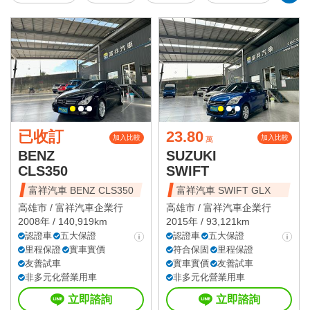
已收訂
23.80
加入比較
加入比較
萬
BENZ
SUZUKI
CLS350
SWIFT
富祥汽車 BENZ CLS350
富祥汽車 SWIFT GLX
高雄市 /
富祥汽車企業行
高雄市 /
富祥汽車企業行
2008年 / 140,919km
2015年 / 93,121km
認證車
五大保證
認證車
五大保證
里程保證
實車實價
符合保固
里程保證
友善試車
實車實價
友善試車
非多元化營業用車
非多元化營業用車
立即諮詢
立即諮詢