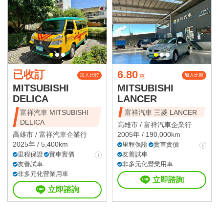
已收訂
6.80
加入比較
加入比較
萬
MITSUBISHI
MITSUBISHI
DELICA
LANCER
富祥汽車 MITSUBISHI
富祥汽車 三菱 LANCER
DELICA
高雄市 /
富祥汽車企業行
高雄市 /
富祥汽車企業行
2005年 / 190,000km
2025年 / 5,400km
里程保證
實車實價
里程保證
實車實價
友善試車
友善試車
非多元化營業用車
非多元化營業用車
立即諮詢
立即諮詢