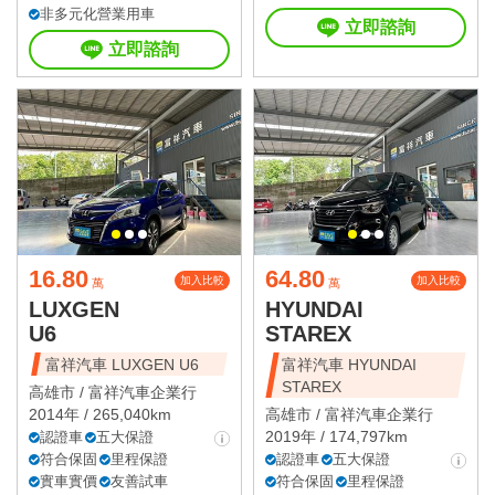
非多元化營業用車
立即諮詢
立即諮詢
16.80
64.80
加入比較
加入比較
萬
萬
LUXGEN
HYUNDAI
U6
STAREX
富祥汽車 LUXGEN U6
富祥汽車 HYUNDAI
STAREX
高雄市 /
富祥汽車企業行
2014年 / 265,040km
高雄市 /
富祥汽車企業行
2019年 / 174,797km
認證車
五大保證
符合保固
里程保證
認證車
五大保證
實車實價
友善試車
符合保固
里程保證