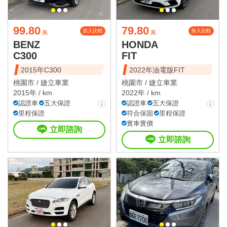
99.80
79.80
加入比較
加入比較
萬
萬
BENZ
HONDA
C300
FIT
2015年C300
2022年油電版FIT
桃園市 /
婕立車業
桃園市 /
婕立車業
2015年 / km
2022年 / km
認證車
五大保證
認證車
五大保證
里程保證
符合保固
里程保證
實車實價
立即諮詢
立即諮詢