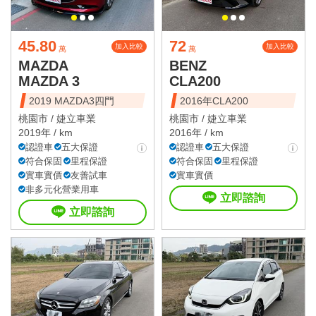
45.80
72
加入比較
加入比較
萬
萬
MAZDA
BENZ
MAZDA 3
CLA200
2019 MAZDA3四門
2016年CLA200
桃園市 /
婕立車業
桃園市 /
婕立車業
2019年 / km
2016年 / km
認證車
五大保證
認證車
五大保證
符合保固
里程保證
符合保固
里程保證
實車實價
友善試車
實車實價
非多元化營業用車
立即諮詢
立即諮詢