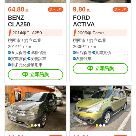
64.80
9.80
加入比較
加入比較
萬
萬
BENZ
FORD
CLA250
ACTIVA
2014年CLA250
2005年 Focus
桃園市 /
婕立車業
桃園市 /
婕立車業
2014年 / km
2005年 / km
五大保證
里程保證
里程保證
實車實價
實車實價
友善試車
友善試車
非多元化營業用車
立即諮詢
立即諮詢