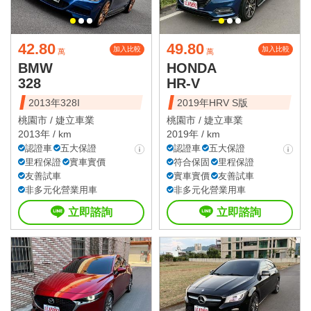
42.80
49.80
加入比較
加入比較
萬
萬
BMW
HONDA
328
HR-V
2013年328I
2019年HRV S版
桃園市 /
婕立車業
桃園市 /
婕立車業
2013年 / km
2019年 / km
認證車
五大保證
認證車
五大保證
里程保證
實車實價
符合保固
里程保證
友善試車
實車實價
友善試車
非多元化營業用車
非多元化營業用車
立即諮詢
立即諮詢