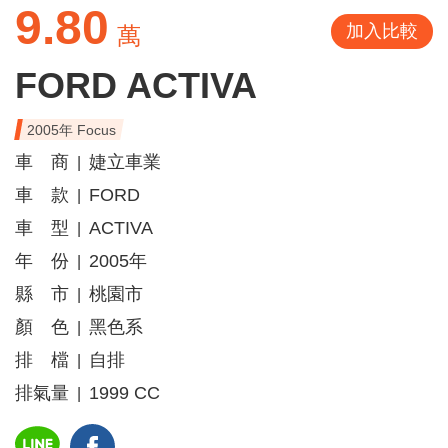
9.80
加入比較
萬
FORD ACTIVA
2005年 Focus
車 商
婕立車業
|
車 款
FORD
|
車 型
ACTIVA
|
年 份
2005年
|
縣 市
桃園市
|
顏 色
黑色系
|
排 檔
自排
|
排氣量
1999 CC
|