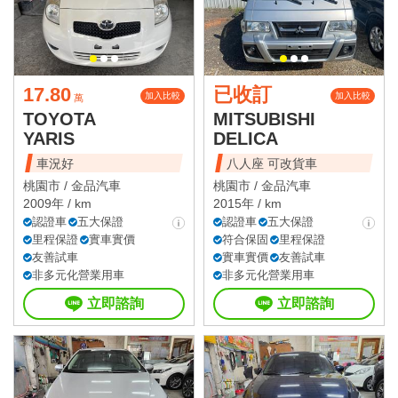
17.80
已收訂
加入比較
加入比較
萬
TOYOTA
MITSUBISHI
YARIS
DELICA
車況好
八人座 可改貨車
桃園市 /
金品汽車
桃園市 /
金品汽車
2009年 / km
2015年 / km
認證車
五大保證
認證車
五大保證
里程保證
實車實價
符合保固
里程保證
友善試車
實車實價
友善試車
非多元化營業用車
非多元化營業用車
立即諮詢
立即諮詢