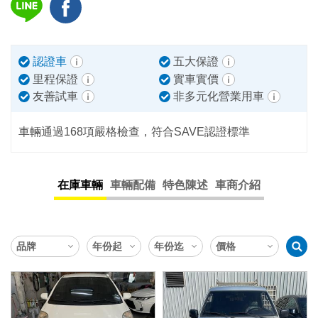
認證車
五大保證
里程保證
實車實價
友善試車
非多元化營業用車
車輛通過168項嚴格檢查，符合SAVE認證標準
在庫車輛
車輛配備
特色陳述
車商介紹