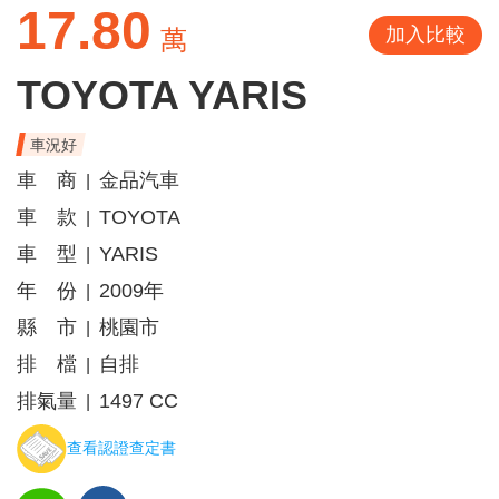
17.80
加入比較
萬
TOYOTA YARIS
車況好
車 商
金品汽車
|
車 款
TOYOTA
|
車 型
YARIS
|
年 份
2009年
|
縣 市
桃園市
|
排 檔
自排
|
排氣量
1497 CC
|
查看認證查定書