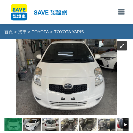
首頁
>
找車
>
TOYOTA
>
TOYOTA YARIS