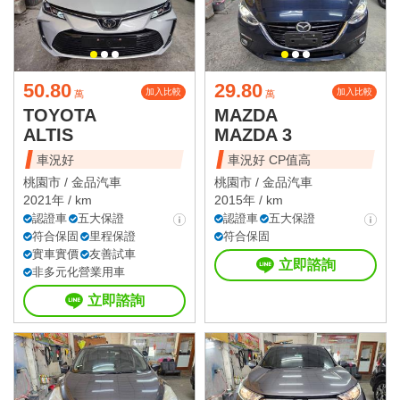
50.80
29.80
加入比較
加入比較
萬
萬
TOYOTA
MAZDA
ALTIS
MAZDA 3
車況好
車況好 CP值高
桃園市 /
金品汽車
桃園市 /
金品汽車
2021年 / km
2015年 / km
認證車
五大保證
認證車
五大保證
符合保固
里程保證
符合保固
實車實價
友善試車
立即諮詢
非多元化營業用車
立即諮詢