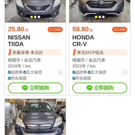
25.80
59.80
加入比較
加入比較
萬
萬
NISSAN
HONDA
TIIDA
CR-V
原廠保養 車況好
車況好CP值高
桃園市 /
金品汽車
桃園市 /
金品汽車
2016年 / km
2022年 / km
認證車
五大保證
認證車
五大保證
符合保固
符合保固
立即諮詢
立即諮詢