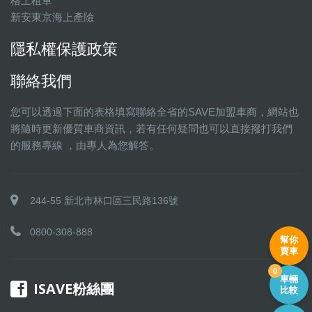
格上租車
新安東京海上產險
隱私權保護政策
聯絡我們
您可以透過下面的表格填寫聯絡全省的SAVE加盟車商，網站也
將隨時更新優質車商資訊，若有任何疑問也可以直接撥打我們
的服務專線 ，由專人為您解答。
244-55 新北市林口區三民路136號
0800-308-888
幫你
賣車
0
車輛
ISAVE粉絲團
比較